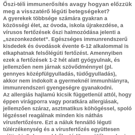
Őszi-téli immunerősítés avagy hogyan előzzük
meg a visszatérő légúti betegségeket?
A gyerekek többsége számára gyakran a
közösségi élet, az óvoda, iskola újrakezdése, a
vírusos fertőzések őszi halmozódása jelenti a
„szezonkezdetet”. Egészséges immunrendszerű
kisdedek és óvodások évente 6-12 alkalommal is
elkaphatnak felsőlégúti fertőzést. Amennyiben
ezek a fertőzések 1-2 hét alatt gyógyulnak, és
jellemzően nem járnak szövődménnyel (pl.
gennyes középfülgyulladás, tüdőgyulladás),
akkor nem indokolt a gyermeknél immunhiányra,
immunrendszeri gyengeségre gyanakodni.
Az allergiás hajlamú kicsik függetlenül attól, hogy
éppen virágporra vagy poratkára allergiásak,
jellemzően száraz, asztmatikus köhögéssel, spoló
légzéssel reagálnak minden kis náthás
vírusfertőzésre. Ezt a náluk fennálló léguti
túlérzékenység és a vírusfertőzés együttesen