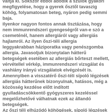
váltja ki. Sokszor ebből adódik a szülők gyakori
megfigyelése, hogy a gyerek ősztől tavaszig
köhög, folyamatosan beteg, nyáron pedig semmi
baja.
Ilyenkor nagyon fontos annak tisztázása, hogy
nem immunrendszeri gyengeségről van-e szó a
csemeténél, hanem allergiáról vagy allergiás
hajlamról. Az ilyen őszi-téli allergia
leggyakrabban háziporatka vagy penészgomba
allergia. Javasoljuk bizonytalan hátterű
betegségek esetében az allergiás bőrteszt mellett,
vérvétellel vérkép, immunrendszeri vizsgálat és
vashiány irányú vizsgálatok elvégzését is.
Amennyiben a visszatérő őszi-téli sípoló légzések
allergiás hátterűnek bizonyulnak, hatásos, még a
közösség kezdése előtt indított
gyulladáscsökkentő gyógyszeres kezeléssel
megelőzhetővé válhatnak ezek az állandó
betegségek.
Az őszi téli elhúzódó köhögések, sípoló légzések