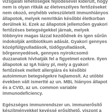
vizsgálati lehetőségek fejlődésével kiderült, hogy
nem is olyan ritkák az életveszélyes fertőzéseket
nem okozó, enyhébb veleszületett immunhiányos
állapotok, melyek nemritkán későbbi életkorban
derülnek ki. Ezek az állapotok jellemzően gyakori
fertőzéses betegségekkel járnak, melyek
többnyire magas lázzal kezdődnek és igen sűrűn
indokolják antibiotikum adását. Gyakori gennyes
középfülgyulladások, tüdőgyulladások,
bőrgennyedések, gennyes nyirokcsomó
duzzanatok hívhatják fel a figyelmet ezekre. Ilyen
állapotok az IgA hiány pl, mely a gyakori
fertőzések mellett allergiára és későbbi
autoimmun betegségekre hajlamosít. Az utóbbi
években vált ismertté az un. MBL hiányos állapot
és a CVID, az un. common variable
immunodeficiency.
Egészséges immunrendszer un. immunerősítő
készítményekkel kevéssé erősíthető, viszont a