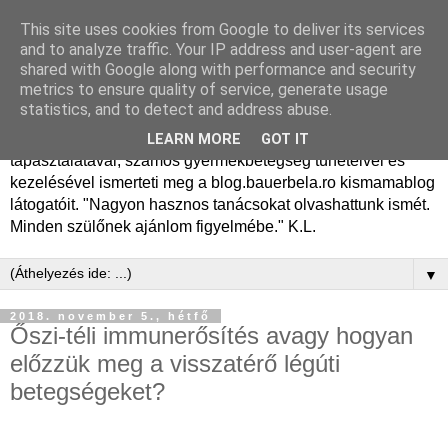
This site uses cookies from Google to deliver its services
Dr. Bauer Béla Ph.D.
and to analyze traffic. Your IP address and user-agent are
shared with Google along with performance and security
gyermekgyógyász
metrics to ensure quality of service, generate usage
statistics, and to detect and address abuse.
Dr. Bauer Béla Ph.D. gyermekgyógyász főorvos, 50 éves
LEARN MORE
GOT IT
tapasztalatával, számos gyermekbetegség tüneteivel és
kezelésével ismerteti meg a blog.bauerbela.ro kismamablog
látogatóit. "Nagyon hasznos tanácsokat olvashattunk ismét.
Minden szülőnek ajánlom figyelmébe." K.L.
▼
2018. november 5., hétfő
Őszi-téli immunerősítés avagy hogyan
előzzük meg a visszatérő légúti
betegségeket?