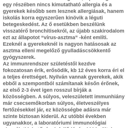
egy részében nincs kimutatható allergia és a
gyerekek később sem lesznek allergiásak, hanem
iskolás korra egyszerűen kinövik a léguti
betegeskedést. Az ő esetükben beszélünk
visszatérő bronchitisekról, az újabb szakirodalom
ezt az állapotot “vírus-asztma” -ként említi.
Ezeknél a gyerekeknél is nagyon hatásosak az
asztma elleni megelőző gyulladáscsökkentő
gyógyszerek.
Az immunrendszer születéstől kezdve
fokozatosan érik, erősödik, kb 12 éves korra éri el
a teljes érettséget. Nyilván vannak gyerekek, akik
ebből a szempontból számítanak későn érőnek,
az első 2-3 évet igen rosszul bírják a
közösségben. A súlyos, veleszületett immunhiány
már csecsemőkorban súlyos, életveszélyes
fertőzésekkel jár, ez közösségbe adásra már
szinte biztosan kiderül. Az utóbbi években
ugyanakkor, a laboratóriumi immunológiai