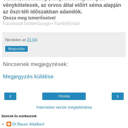
vénykötelesek, az orvos által előírt séma alapján
az őszi-téli időszakban adandók.
Ossza meg ismerőseivel
Facebook
Twitter
Google+
Tumblr
Email
Névtelen
at
21:04
Megosztás
Nincsenek megjegyzések:
Megjegyzés küldése
‹
›
Főoldal
Internetes verzió megtekintése
Szerzok és szerkesztok
Dr.Bauer Adalbert