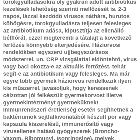
torokgyulladásokra oly gyakran adott antibiotikus
kezelések lehetőség szerinti mellőzését is. 2-3
napos, lázzal kezdődő vírusos náthára, hurutos
köhögésre, torokgyulladásra teljesen felesleges
az antibiotikum adása, kipusztítja az ellenálló
bélflórát, ezzel megteremti a tátalajt a következő
fertőzés könnyebb elterjedésére. Háziorvosi
rendelőkben egyszerű ujjbegyszúrásos
módszerrel, un. CRP vizsgálattal eldöntehtő, vírus
vagy baci okozza-e az aktuális fertőzést, tehát
segít-e az antibiotikum vagy felesleges. Ma már
egyre több gyermek háziorvos rendelkezik ilyen
kis műszerrel, javasoljuk, hogy keressenek
célzottan jól felkészült gyermekorvost illetve
gyermekintézményt gyermeküknek!
Immunrendszeri éretlenség esetén segíthetnek a
baktériumok sejtfalkivonatából készült por vagy
kapszula kiszerelésű, immunerősítő vagy
vírusellenes hatású gyógyszerek (Broncho-
Vaxom, Ribomunyl, Isoprinosine), melyek