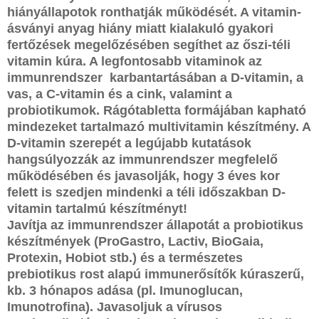
hiányállapotok ronthatják működését. A vitamin-
ásványi anyag hiány miatt kialakuló gyakori
fertőzések megelőzésében segíthet az őszi-téli
vitamin kúra. A legfontosabb vitaminok az
immunrendszer karbantartásában a D-vitamin, a
vas, a C-vitamin és a cink, valamint a
probiotikumok. Rágótabletta formájában kapható
mindezeket tartalmazó multivitamin készítmény. A
D-vitamin szerepét a legújabb kutatások
hangsúlyozzák az immunrendszer megfelelő
működésében és javasolják, hogy 3 éves kor
felett is szedjen mindenki a téli időszakban D-
vitamin tartalmú készítményt!
Javítja az immunrendszer állapotát a probiotikus
készítmények (ProGastro, Lactiv, BioGaia,
Protexin, Hobiot stb.) és a természetes
prebiotikus rost alapú immunerősítők kúraszerű,
kb. 3 hónapos adása (pl. Imunoglucan,
Imunotrofina). Javasoljuk a vírusos