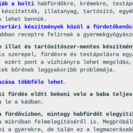
ják a bolti
habfürdőkre, krémekre, testáp
 készítették, illatanyag, tartósító, egyé
s lehet bennük.
zertári készítmények közül a fürdetőkenőc
abban receptre felírnak a gyermekgyógyász
n illat és tartósítószer-mentes készítmén
is szerepel, fürdésre és testápolásra egy
, ezért pont a vízhiányra lehet megoldás,
tek bőrének leggyakoribb problémája.
azása többféle lehet
.
ki fürdés előtt bekeni vele a baba teljes
a le a kádban.
a fürdővízben, mintegy habfürdőt elegyíti
a mikróban felmelegítéséről is. Megpróbál
ni a gyerekre, de talán ez a legmacerásab