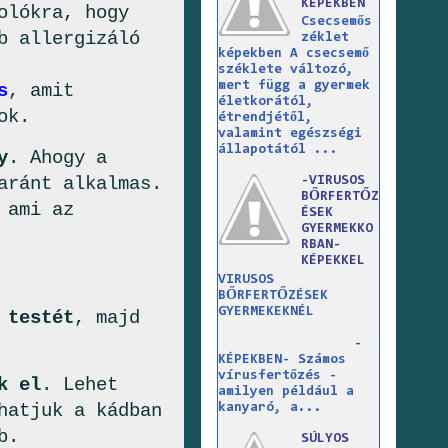
KÉPEKBEN
olókra, hogy
Csecsemős
b allergizáló
zéklet
képekben A csecsemő
széklete változó,
mert függ a gyermek
s
, amit
életkorától,
ok.
étrendjétől,
valamint egészségi
állapotától ...
y
. Ahogy a
aránt alkalmas.
-VIRUSOS
BŐRFERTŐZ
 ami az
ÉSEK
GYERMEKKO
RBAN-
KÉPEKKEL
VIRUSOS
BŐRFERTŐZÉSEK
GYERMEKEKNÉL
 testét
, majd
-
KÉPEKBEN- Számos
vírusfertőzés -
k el
. Lehet
amilyen például a
hatjuk a kádban
kanyaró, a...
b.
SÚLYOS