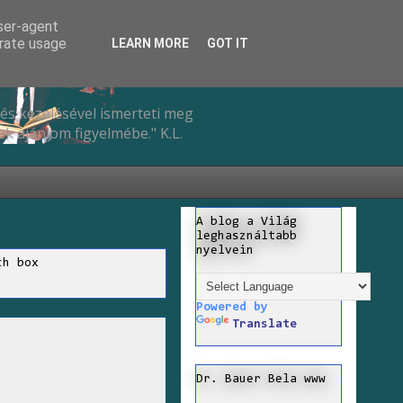
user-agent
erate usage
LEARN MORE
GOT IT
és kezelésével ismerteti meg
k ajánlom figyelmébe." K.L.
A blog a Világ
leghasználtabb
nyelvein
ch box
Powered by
Translate
Dr. Bauer Bela www