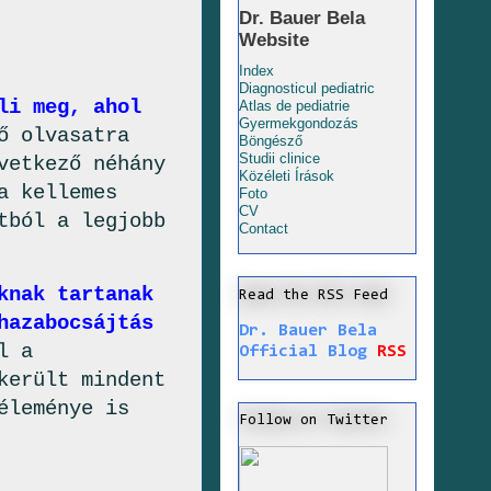
Dr. Bauer Bela
Website
Index
Diagnosticul pediatric
li meg, ahol
Atlas de pediatrie
Gyermekgondozás
ő olvasatra
Böngésző
Studii clinice
vetkező néhány
Közéleti Írások
a kellemes
Foto
CV
tból a legjobb
Contact
knak tartanak
Read the RSS Feed
hazabocsájtás
Dr. Bauer Bela
l a
Official Blog
RSS
került mindent
éleménye is
Follow on Twitter