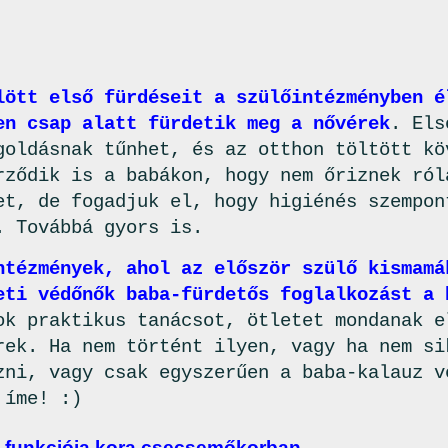
lött első fürdéseit a szülőintézményben é
en csap alatt fürdetik meg a nővérek
. Els
goldásnak tűnhet, és az otthon töltött kö
rződik is a babákon, hogy nem őriznek ról
et, de fogadjuk el, hogy higiénés szempon
. Továbbá gyors is.
ntézmények, ahol az először szülő kismamá
eti védőnők baba-fürdetős foglalkozást a 
ok praktikus tanácsot, ötletet mondanak e
rek. Ha nem történt ilyen, vagy ha nem si
zni, vagy csak egyszerűen a baba-kalauz v
 íme! :)
s funkciója kora csecsemőkorban