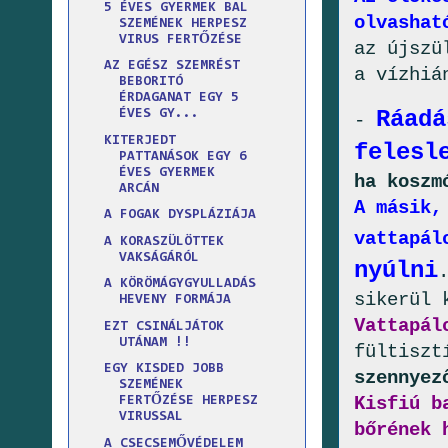
5 ÉVES GYERMEK BAL
olvashat
SZEMÉNEK HERPESZ
VIRUS FERTŐZÉSE
az újszü
AZ EGÉSZ SZEMRÉST
a vízhiá
BEBORITÓ
ÉRDAGANAT EGY 5
Ráadá
ÉVES GY...
-
KITERJEDT
felesl
PATTANÁSOK EGY 6
ÉVES GYERMEK
ha koszm
ARCÁN
A másik,
A FOGAK DYSPLÁZIÁJA
vattapál
A KORASZÜLÖTTEK
VAKSÁGÁRÓL
nyúlni
A KÖRÖMÁGYGYULLADÁS
sikerül 
HEVENY FORMÁJA
Vattapál
EZT CSINÁLJÁTOK
UTÁNAM !!
fültiszt
EGY KISDED JOBB
szennyez
SZEMÉNEK
Kisfiú b
FERTŐZÉSE HERPESZ
VIRUSSAL
bőrének 
A CSECSEMŐVÉDELEM