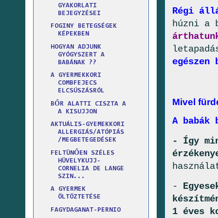
GYAKORLATI
Régi áll
BEJEGYZÉSEI
húzni a 
FOGINY BETEGSÉGEK
KÉPEKBEN
árthatun
letapadá
HOGYAN ADJUNK
GYÓGYSZERT A
egészen 
BABÁNAK ??
A GYERMEKKORI
COMBFEJECS
ELCSÚSZÁSRÓL
Mivel für
BŐR ALATTI CISZTA A
A KISUJJON
A babák 
AKTUÁLIS-GYEMEKKORI
ALLERGIÁS/ATÓPIÁS
- Így mi
/MEGBETEGEDÉSEK
érzékeny
FELTÜNŐEN SZÉLES
HÜVELYKUJJ-
használa
CORNELIA DE LANGE
SZIN...
-
Egyese
A GYERMEK
készítmé
ÖLTÖZTETÉSE
1 éves k
FAGYDAGANAT-PERNIO