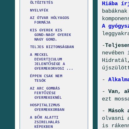
Hiába ír
ÖLTÖZTETÉS
babáknak
NYELVFÉK
komponen
AZ ÓTVAR HÓLYAGOS
FORMÁJA
A gyógys
KIS GYEREK KIS
leggyakr
GOND-NAGY GYEREK
NAGY GOND.
-
Teljese
TELJES BIZTONSÁGBAN
nevében 
A MECKEL
Hidratál
DIVERTICULUM
JELENTŐSÉGE A
újszülöt
GYERMEKORVOSI ...
ÉPPEN CSAK NEM
-
Alkalm
TESÓK
AZ ARC GOMBÁS
-
Van, a
FERTŐZÉSE
ezt moss
GYERMEKEKNÉL
HOSPITALIZMUS
-
Mások 
GYERMEKKORBAN
olvasni 
A BŐR ALATTI
ZSIRELHALÁS
is ráken
KÉPEKBEN