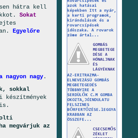
Rovarcsípések és
sen hátra kell
azok hatásai
képekben Itt a nyár,
akkot.
Sokat
a kerti programok,
kirándulások és a
ejtes
rovarcsípések
ban.
Egyelőre
időszaka. A rovarok
zöme ártal...
GOMBÁS
MEGBETEGE
DÉSE A
HÓNALJNAK
ÉS
LÁGYÉKNAK
AZ-ERITRAZMA-
a nagyon nagy
.
ELNEVEZÁSÜ GOMBÁS
MEGBETEGEDÉS
k, sokkal
TÖBBNYIRE A
SERDÜLŐK C.M GOMBA
i készítmények
OKOZTA,JÓINDULATU
is.
FELSZINES
BŐRFERTŐZÉSE.lEGGYA
KRABBAN AZ
olti
ÖSSZEFE...
ha megvárjuk az
CSECSEMŐS
ZÉKLET