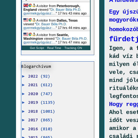
A visitor from
Peterborough,
England
viewed "
Dr. Bauer Béla Ph.D.
Egy újsz
gyermekgyógyász:…
"
17 hrs 43 mins ago
mogyorók
A visitor from
Dallas, Texas
viewed "
Dr. Bauer Béla Ph.D.
gyermekgyógyász:…
"
17 hrs 44 mins ago
homokozó
A visitor from
Seattle,
fürdet
Washington
viewed "
Dr. Bauer Béla Ph.D.
gyermekgyógyász:…
"
17 hrs 47 mins ago
Igen, a 
Get Script
Real Time
Tracking ON
kád víz 
milyen é
Blogarchívum
vele, cs
►
2022
(92)
mind jól
►
2021
(612)
rituálék
►
2020
(747)
legfonto
►
2019
(1135)
Hogy reg
►
Ahol ese
2018
(1081)
időt ves
►
2017
(865)
amikor a
►
2016
(810)
családi 
►