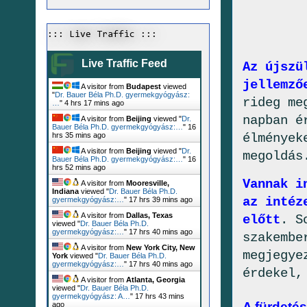
::: Live Traffic :::
Live Traffic Feed
Az újszü
jellemző
A visitor from
Budapest
viewed
"
Dr. Bauer Béla Ph.D. gyermekgyógyász:
rideg me
…
"
4 hrs 17 mins ago
napban é
A visitor from
Beijing
viewed "
Dr.
Bauer Béla Ph.D. gyermekgyógyász:…
"
16
élmények
hrs 35 mins ago
A visitor from
Beijing
viewed "
Dr.
megoldás
Bauer Béla Ph.D. gyermekgyógyász:…
"
16
hrs 52 mins ago
Vannak i
A visitor from
Mooresville,
Indiana
viewed "
Dr. Bauer Béla Ph.D.
az intéz
gyermekgyógyász:…
"
17 hrs 39 mins ago
A visitor from
Dallas, Texas
előtt
. S
viewed "
Dr. Bauer Béla Ph.D.
gyermekgyógyász:…
"
17 hrs 40 mins ago
szakembe
A visitor from
New York City, New
megjegye
York
viewed "
Dr. Bauer Béla Ph.D.
gyermekgyógyász:…
"
17 hrs 41 mins ago
érdekel,
A visitor from
Atlanta, Georgia
viewed "
Dr. Bauer Béla Ph.D.
gyermekgyógyász: A…
"
17 hrs 43 mins
A fürdeté
ago