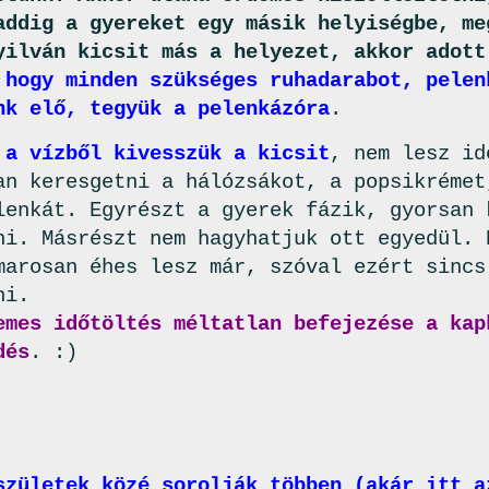
addig a gyereket egy másik helyiségbe, me
yilván kicsit más a helyezet, akkor adott
 hogy minden szükséges ruhadarabot, pelen
nk elő, tegyük a pelenkázóra
.
 a vízből kivesszük a kicsit
, nem lesz id
an keresgetni a hálózsákot, a popsikrémet
lenkát. Egyrészt a gyerek fázik, gyorsan 
ni. Másrészt nem hagyhatjuk ott egyedül. 
marosan éhes lesz már, szóval ezért sincs
ni.
emes időtöltés méltatlan befejezése a kap
dés
. :)
születek közé sorolják többen (akár itt a