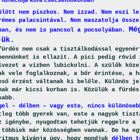
ülött nem piszkos
.
Nem izzad. Nem eszi le
rémes palacsintával. Nem maszatolja össze
Mé
ban, és nem is pancsol a pocsolyában.
jük.
fürdés nem csak a tisztálkodással egyenér
bennünket is ellazít. A pici pedig rövid 
lvezet a vízben lubickolni. A szülők köze
ak vele foglalkoznak, a bőr érintése, a h
eső érzést váltanak ki belőle. Különös je
nak már kicsi korban is. Közülük a fürdés
sabb
.
gel – délben – vagy este, nincs különöseb
tleg több gyerek van, este a nagyok tiszt
z igénybe, nyugodtan tehetjük reggelre a 
 többiek már közösségben vannak. De ha eg
ritmus kívánja úgy, hogy mondjuk
délben t