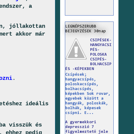
endszer, a
n, jóllakottan
LEGNÉPSZERUBB
BEJEGYZÉSEK 30nap
mert akkor már
CSIPÉSEK-
HANGYACSI
PÉS-
POLOSKA
CSIPÉS-
BOLHACSIP
ÉS -KÉPEKBEN
Csípések;
ozni
.
hangyacsípés,
poloskacsípés,
bolhacsípés,
képekben Sok rovar,
egyebek között a
etéshez ideális
hangyák, poloskák,
bolhák, képesek
csípni. E...
A gyermekkori
ba visszük és
depresszió 7
, ehhez pedig
figyelmeztető jele