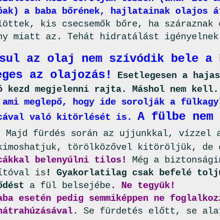
óak) a baba bőrének, hajlatainak olajos á
löttek, kis csecsemők bőre, ha száraznak 
ny miatt az. Tehát hidratálást igényelnek
sul az olaj nem szívódik bele a 
eges az olajozás!
Esetlegesen a hajas
ó kezd megjelenni rajta. Máshol nem kell.
 ami meglepő, hogy ide sorolják a fülkagy
A fülbe nem 
cával való kitörlését is.
. Majd fürdés során az ujjunkkal, vízzel 
kimoshatjuk, törölközővel kitöröljük, de 
cákkal belenyúlni tilos!
Még a biztonsági
ítóval is
! Gyakorlatilag csak befelé tolj
ődést
a fül belsejébe
. Ne tegyük!
aba esetén pedig semmiképpen ne foglalkoz
hátrahúzásával
. Se fürdetés előtt, se ala