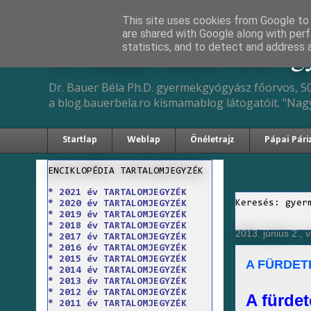
This site uses cookies from Google to d
are shared with Google along with perf
Dr. Bauer Béla Ph.D. 
statistics, and to detect and address 
Dr. Bauer Béla Ph.D. gyermekgyógyász főorvos, 50
a blog.bauerbela.ro kismamablog látogatóit. "Nag
Startlap
Weblap
Önéletrajz
Pápai Pári
ENCIKLOPÉDIA TARTALOMJEGYZÉK
* 2021 év TARTALOMJEGYZÉK
Keresés: gyer
* 2020 év TARTALOMJEGYZÉK
* 2019 év TARTALOMJEGYZÉK
* 2018 év TARTALOMJEGYZÉK
2013. június 2., 
* 2017 év TARTALOMJEGYZÉK
* 2016 év TARTALOMJEGYZÉK
* 2015 év TARTALOMJEGYZÉK
A FÜRDE
* 2014 év TARTALOMJEGYZÉK
* 2013 év TARTALOMJEGYZÉK
* 2012 év TARTALOMJEGYZÉK
A fürde
* 2011 év TARTALOMJEGYZÉK