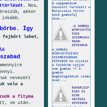
A napgombának
ttörlését
. Nos,
nevezett fertőzést a
érezzük, akkor
Malassezia furfur
nevű gombafaj
 inkább.
okoz...
-A GOMBÁS
bőrbe. Így
BŐRFERTŐZ
ÉSEK
 fejbőrt lehet,
GYERMEKKO
RBAN-
KÉPEKBEN
ló
A GOMBÁS
BŐRFERTŐZÉSEK
szabad
GYERMEKKORBAN
KÉPEKBEN De viszket
amennyire
a fejbőröm vajjon
nem gombás ?? A
ennyi.
gombás
megbetegedések száma
nak nevezett
évek ...
uk vele a
ROVARCSIP
ÉSEK ÉS
zunk a fityma
AZOK
HATÁSAI
tt, se után.
KÉPEKBEN