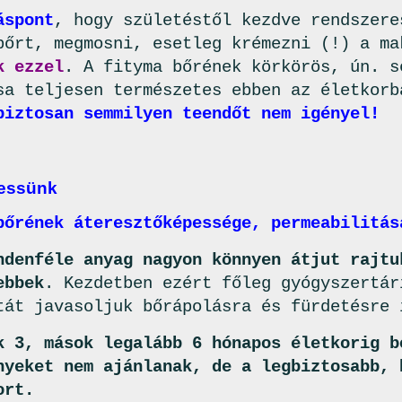
áspont
, hogy születéstől kezdve rendszere
bőrt, megmosni, esetleg krémezni (!) a m
k ezzel
. A fityma bőrének körkörös, ún. s
sa teljesen természetes ebben az életkor
biztosan semmilyen teendőt nem igényel!
dessünk
bőrének áteresztőképessége, permeabilitás
ndenféle anyag nagyon könnyen átjut rajtu
ebbek
. Kezdetben ezért főleg gyógyszertár
tát javasoljuk bőrápolásra és fürdetésre 
k 3, mások legalább 6 hónapos életkorig b
nyeket nem ajánlanak, de a legbiztosabb, 
ort.