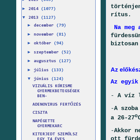
2015
(865)
történje
►
2014
(1077)
rítus.
▼
2013
(1127)
►
december
(79)
Na meg 
►
fürdessü
november
(81)
biztosan
►
október
(94)
►
szeptember
(52)
►
augusztus
(127)
Az előkés
►
július
(133)
▼
június
(124)
Az egyik
VIZUÁLIS KÓRISME
GYERMEKBETEGSÉGEK
-
A víz 
BEN-
ADENOVIRUS FERTŐZÉS
-
A szoba
CISZTA
o
a 26-27
NAPÉGETTE
GYERMEKARC
-
Akkor n
KITERJEDT SZEMÖLSZ
ott fürd
EGY T4 ÉVES