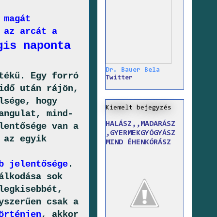
 magát
 az arcát a
gis naponta
Dr. Bauer Bela
tékű. Egy forró
Twitter
idő után rájön,
lsége, hogy
Kiemelt bejegyzés
angulat, mind-
HALÁSZ,,MADARÁSZ
lentősége van a
,GYERMEKGYÓGYÁSZ
 az egyik
MIND ÉHENKÓRÁSZ
b jelentősége
.
álkodása sok
legkisebbét,
yszerűen csak a
örténjen
, akkor