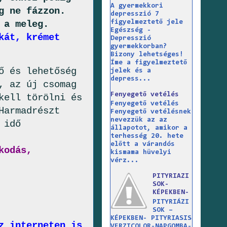
A gyermekkori
g ne fázzon.
depresszió 7
figyelmeztető jele
 a meleg.
Egészség -
kát, krémet
Depresszió
gyermekkorban?
Bizony lehetséges!
Íme a figyelmeztető
ő és lehetőség
jelek és a
depress...
, az új csomag
Fenyegető vetélés
kell törölni és
Fenyegető vetélés
Harmadrészt
Fenyegető vetélésnek
nevezzük az az
 idő
állapotot, amikor a
terhesség 20. hete
előtt a várandós
kodás,
kismama hüvelyi
vérz...
PITYRIAZI
SOK-
KÉPEKBEN-
PITYRIÁZI
SOK –
KÉPEKBEN- PITYRIASIS
z interneten is
VERZICOLOR-NAPGOMBA-