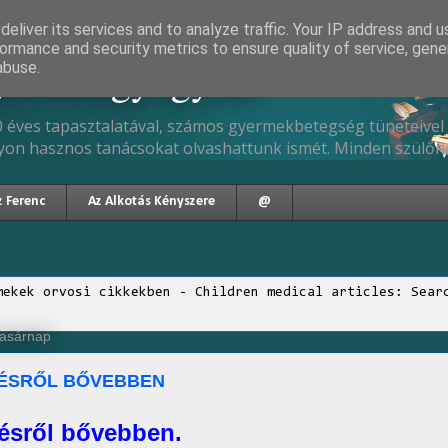
eliver its services and to analyze traffic. Your IP address and 
ormance and security metrics to ensure quality of service, gen
gyermekgyógyász
abuse.
 éves tapasztalatával, számos gyermekbetegség tüneteivel 
yon hasznos tanácsokat olvashattunk ismét. Minden szülőne
z Ferenc
Az Alkotás Kényszere
@
mekek orvosi cikkekben - Children medical articles: Sear
vasárnap
TÉSRŐL BŐVEBBEN
tésről bővebben.