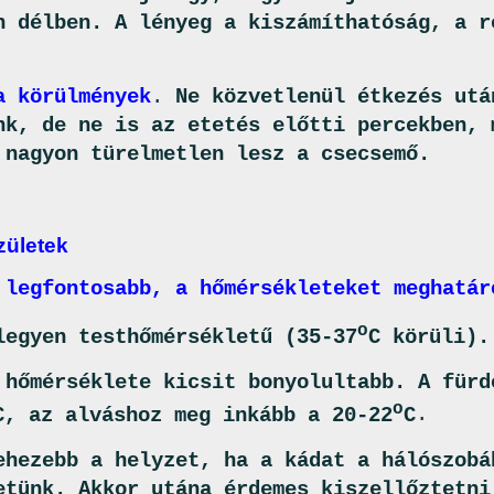
n délben. A lényeg a kiszámíthatóság, a r
a körülmények
.
Ne közvetlenül étkezés utá
nk, de ne is az etetés előtti percekben, 
 nagyon türelmetlen lesz a csecsemő.
zületek
 legfontosabb, a hőmérsékleteket meghatár
o
legyen testhőmérsékletű (35-37
C körüli).
 hőmérséklete kicsit bonyolultabb. A fürd
o
C, az alváshoz meg inkább a 20-22
C
.
ehezebb a helyzet, ha a kádat a hálószobá
etünk. Akkor utána érdemes kiszellőztetni