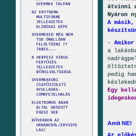
GYERMEK TALPÁN
átvinni 
AZ ERYTHEMA
Nyáron n
MULTIFORME
A másik,
JELLEGZETES
KLINIKAI KÉPE
készítsü
GYERMEKED MÉG NEM
TUD ÖNÁLLÓAN
-
Amikor
FELÖLTÖZNI ??
a lakásb
TANIS...
nadrágpe
A HERPESZ VIRUS
FERTŐZÉS
öltöztet
JELLEGZETES
BŐRELVÁLTOZÁSA
pedig ha
GYERMEKKORI
késleked
CSIPŐIZÜLETI
Egy kell
GYULLADÁS-
COMBFEJELHALÁS
idegeske
ELEKTROMOS ÁRAM
ÁLTAL OKOZOTT
ÉGÉSI SEB
BŐVEBBEN AZ
Amit NE!
ORBÁNCRÓL/ERYSIPE
LAS/
Az előké