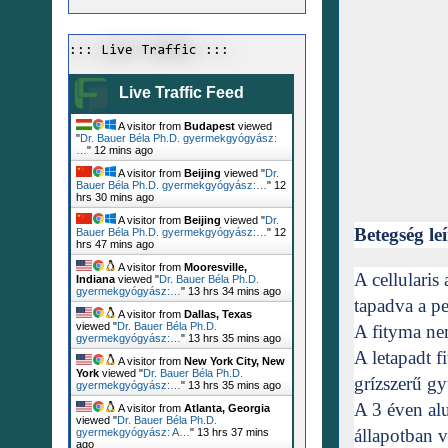
::: Live Traffic :::
Live Traffic Feed
A visitor from
Budapest
viewed
"
Dr. Bauer Béla Ph.D. gyermekgyógyász:
…
"
12 mins ago
A visitor from
Beijing
viewed "
Dr.
Bauer Béla Ph.D. gyermekgyógyász:…
"
12
hrs 30 mins ago
A visitor from
Beijing
viewed "
Dr.
Betegség le
Bauer Béla Ph.D. gyermekgyógyász:…
"
12
hrs 47 mins ago
A visitor from
Mooresville,
A cellularis
Indiana
viewed "
Dr. Bauer Béla Ph.D.
gyermekgyógyász:…
"
13 hrs 34 mins ago
tapadva a pe
A visitor from
Dallas, Texas
viewed "
Dr. Bauer Béla Ph.D.
A fityma nem
gyermekgyógyász:…
"
13 hrs 35 mins ago
A letapadt 
A visitor from
New York City, New
York
viewed "
Dr. Bauer Béla Ph.D.
grízszerű gy
gyermekgyógyász:…
"
13 hrs 35 mins ago
A 3 éven alu
A visitor from
Atlanta, Georgia
viewed "
Dr. Bauer Béla Ph.D.
állapotban v
gyermekgyógyász: A…
"
13 hrs 37 mins
ago