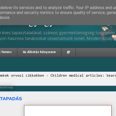
eliver its services and to analyze traffic. Your IP address and 
ormance and security metrics to ensure quality of service, gen
gyermekgyógyász
abuse.
 éves tapasztalatával, számos gyermekbetegség tüneteivel 
yon hasznos tanácsokat olvashattunk ismét. Minden szülőne
z Ferenc
Az Alkotás Kényszere
@
mekek orvosi cikkekben - Children medical articles: Sear
vasárnap
ETAPADÁS