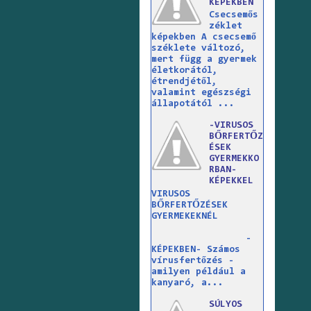
KÉPEKBEN
Csecsemős
zéklet
képekben A csecsemő
széklete változó,
mert függ a gyermek
életkorától,
étrendjétől,
valamint egészségi
állapotától ...
-VIRUSOS
BŐRFERTŐZ
ÉSEK
GYERMEKKO
RBAN-
KÉPEKKEL
VIRUSOS
BŐRFERTŐZÉSEK
GYERMEKEKNÉL
-
KÉPEKBEN- Számos
vírusfertőzés -
amilyen például a
kanyaró, a...
SÚLYOS