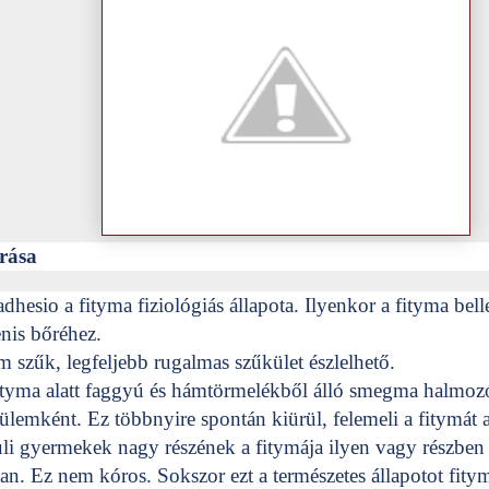
írása
 adhesio a fityma fiziológiás állapota. Ilyenkor a fityma bel
nis bőréhez.
 szűk, legfeljebb rugalmas szűkület észlelhető.
fityma alatt faggyú és hámtörmelékből álló smegma halmozó
ülemként. Ez többnyire spontán kiürül, felemeli a fitymát 
li gyermekek nagy részének a fitymája ilyen vagy részben 
an. Ez nem kóros. Sokszor ezt a természetes állapotot fity