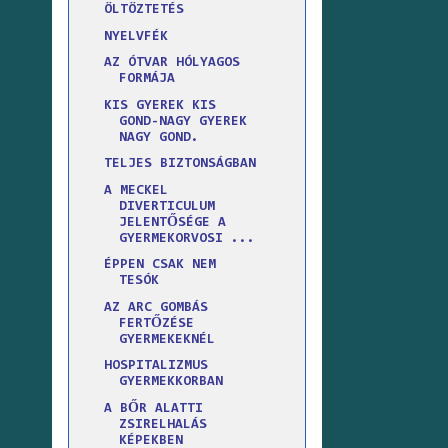
ÖLTÖZTETÉS
NYELVFÉK
AZ ÓTVAR HÓLYAGOS
FORMÁJA
KIS GYEREK KIS
GOND-NAGY GYEREK
NAGY GOND.
TELJES BIZTONSÁGBAN
A MECKEL
DIVERTICULUM
JELENTŐSÉGE A
GYERMEKORVOSI ...
ÉPPEN CSAK NEM
TESÓK
AZ ARC GOMBÁS
FERTŐZÉSE
GYERMEKEKNÉL
HOSPITALIZMUS
GYERMEKKORBAN
A BŐR ALATTI
ZSIRELHALÁS
KÉPEKBEN