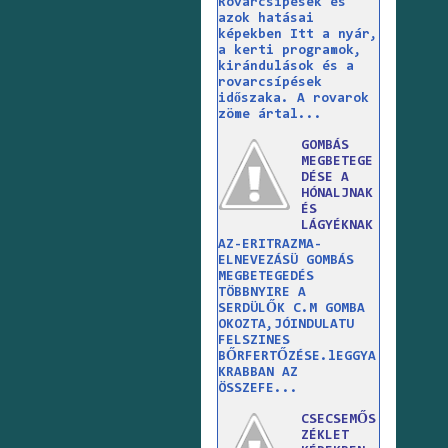
Rovarcsípések és
azok hatásai
képekben Itt a nyár,
a kerti programok,
kirándulások és a
rovarcsípések
időszaka. A rovarok
zöme ártal...
GOMBÁS
MEGBETEGE
DÉSE A
HÓNALJNAK
ÉS
LÁGYÉKNAK
AZ-ERITRAZMA-
ELNEVEZÁSÜ GOMBÁS
MEGBETEGEDÉS
TÖBBNYIRE A
SERDÜLŐK C.M GOMBA
OKOZTA,JÓINDULATU
FELSZINES
BŐRFERTŐZÉSE.lEGGYA
KRABBAN AZ
ÖSSZEFE...
CSECSEMŐS
ZÉKLET