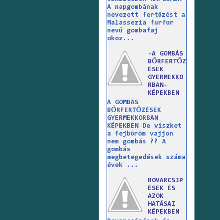
A napgombának
nevezett fertőzést a
Malassezia furfur
nevű gombafaj
okoz...
-A GOMBÁS
BŐRFERTŐZ
ÉSEK
GYERMEKKO
RBAN-
KÉPEKBEN
A GOMBÁS
BŐRFERTŐZÉSEK
GYERMEKKORBAN
KÉPEKBEN De viszket
a fejbőröm vajjon
nem gombás ?? A
gombás
megbetegedések száma
évek ...
ROVARCSIP
ÉSEK ÉS
AZOK
HATÁSAI
KÉPEKBEN