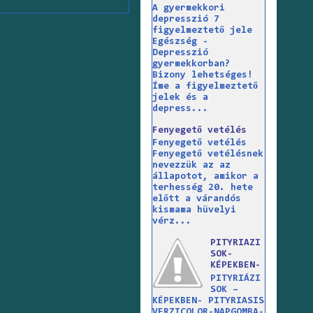
A gyermekkori
depresszió 7
figyelmeztető jele
Egészség -
Depresszió
gyermekkorban?
Bizony lehetséges!
Íme a figyelmeztető
jelek és a
depress...
Fenyegető vetélés
Fenyegető vetélés
Fenyegető vetélésnek
nevezzük az az
állapotot, amikor a
terhesség 20. hete
előtt a várandós
kismama hüvelyi
vérz...
PITYRIAZI
SOK-
KÉPEKBEN-
PITYRIÁZI
SOK –
KÉPEKBEN- PITYRIASIS
VERZICOLOR-NAPGOMBA-