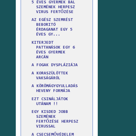
5 ÉVES GYERMEK BAL
SZEMÉNEK HERPESZ
VIRUS FERTŐZÉSE
AZ EGÉSZ SZEMRÉST
BEBORITÓ
ÉRDAGANAT EGY 5
ÉVES GY...
KITERJEDT
PATTANÁSOK EGY 6
ÉVES GYERMEK
ARCÁN
A FOGAK DYSPLÁZIÁJA
A KORASZÜLÖTTEK
VAKSÁGÁRÓL
A KÖRÖMÁGYGYULLADÁS
HEVENY FORMÁJA
EZT CSINÁLJÁTOK
UTÁNAM !!
EGY KISDED JOBB
SZEMÉNEK
FERTŐZÉSE HERPESZ
VIRUSSAL
A CSECSEMŐVÉDELEM