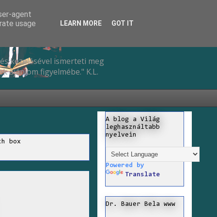
user-agent
erate usage
LEARN MORE
GOT IT
és kezelésével ismerteti meg
k ajánlom figyelmébe." K.L.
A blog a Világ
leghasználtabb
nyelvein
ch box
Powered by
Translate
Dr. Bauer Bela www