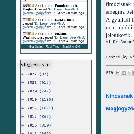
fimózisnak 
A visitor from
Peterborough,
England
viewed "
Dr. Bauer Béla Ph.D.
smegma befer
gyermekgyógyász:…
"
13 hrs 38 mins ago
A gyulladt f
A visitor from
Dallas, Texas
viewed "
Dr. Bauer Béla Ph.D.
nem oldódik 
gyermekgyógyász:…
"
13 hrs 38 mins ago
jelentkezik.
A visitor from
Seattle,
Washington
viewed "
Dr. Bauer Béla Ph.D.
gyermekgyógyász:…
"
13 hrs 41 mins ago
#1 Dr.Bauer
Get Script
Real Time
Tracking ON
Posted by
N
Blogarchívum
678
►
2022
(92)
►
2021
(612)
►
2020
(747)
Nincsenek
►
2019
(1135)
►
Megjegyzé
2018
(1081)
►
2017
(865)
►
2016
(810)
►