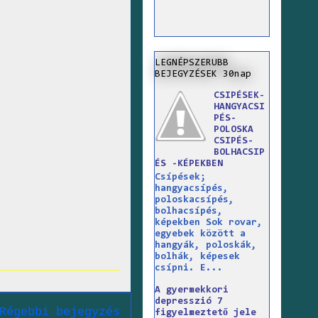
LEGNÉPSZERUBB
BEJEGYZÉSEK 30nap
CSIPÉSEK-
HANGYACSI
PÉS-
POLOSKA
CSIPÉS-
BOLHACSIP
ÉS -KÉPEKBEN
Csípések;
hangyacsípés,
poloskacsípés,
bolhacsípés,
képekben Sok rovar,
egyebek között a
hangyák, poloskák,
bolhák, képesek
csípni. E...
A gyermekkori
depresszió 7
Régebbi bejegyzés
figyelmeztető jele