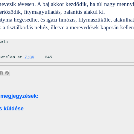
nevezik tévesen. A baj akkor kezdődik, ha túl nagy menny
tőződik, fitymagyulladás, balanitis alakul ki.
ityma hegesedhet és igazi fimózis, fitymaszűkület alakulhat
a tisztálkodás nehéz, illetve a merevedések kapcsán kelle
Bela
évtelen
at
7:36
345
 megjegyzések:
s küldése