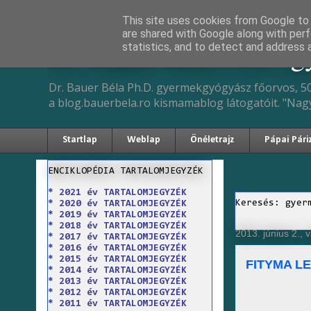
This site uses cookies from Google to d
are shared with Google along with perf
Dr. Bauer Béla Ph.D. 
statistics, and to detect and address 
Dr. Bauer Béla Ph.D. gyermekgyógyász főorvos, 50
a blog.bauerbela.ro kismamablog látogatóit. "Nag
Startlap
Weblap
Önéletrajz
Pápai Pári
ENCIKLOPÉDIA TARTALOMJEGYZÉK
* 2021 év TARTALOMJEGYZÉK
Keresés: gyer
* 2020 év TARTALOMJEGYZÉK
* 2019 év TARTALOMJEGYZÉK
* 2018 év TARTALOMJEGYZÉK
2013. június 2., 
* 2017 év TARTALOMJEGYZÉK
* 2016 év TARTALOMJEGYZÉK
* 2015 év TARTALOMJEGYZÉK
FITYMA L
* 2014 év TARTALOMJEGYZÉK
* 2013 év TARTALOMJEGYZÉK
* 2012 év TARTALOMJEGYZÉK
* 2011 év TARTALOMJEGYZÉK