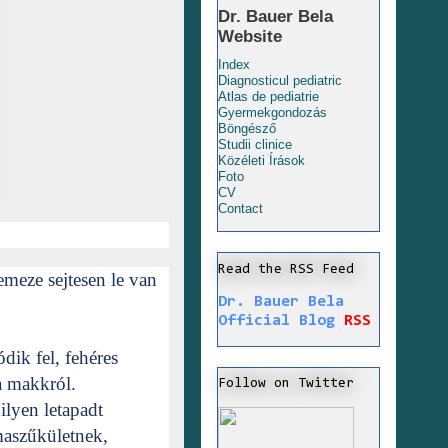
Dr. Bauer Bela
Website
Index
Diagnosticul pediatric
Atlas de pediatrie
Gyermekgondozás
Böngésző
Studii clinice
Közéleti Írások
Foto
CV
Contact
Read the RSS Feed
lemeze sejtesen le van
Dr. Bauer Bela
Official Blog
RSS
dik fel, fehéres
a makkról.
Follow on Twitter
ilyen letapadt
maszűkületnek,