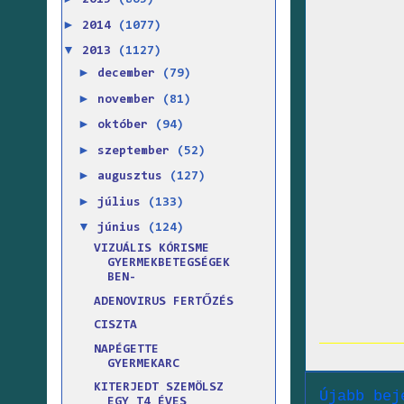
2015
(865)
►
2014
(1077)
▼
2013
(1127)
►
december
(79)
►
november
(81)
►
október
(94)
►
szeptember
(52)
►
augusztus
(127)
►
július
(133)
▼
június
(124)
VIZUÁLIS KÓRISME
GYERMEKBETEGSÉGEK
BEN-
ADENOVIRUS FERTŐZÉS
CISZTA
NAPÉGETTE
GYERMEKARC
KITERJEDT SZEMÖLSZ
Újabb bej
EGY T4 ÉVES