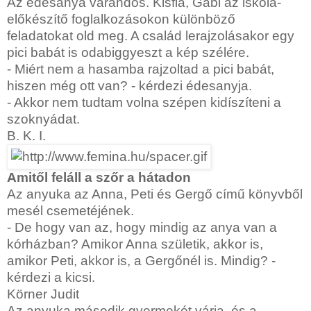
Az édesanya várandós. Kisfia, Gabi az iskola-
előkészítő foglalkozásokon különböző
feladatokat old meg. A család lerajzolásakor egy
pici babát is odabiggyeszt a kép szélére.
- Miért nem a hasamba rajzoltad a pici babát,
hiszen még ott van? - kérdezi édesanyja.
- Akkor nem tudtam volna szépen kidíszíteni a
szoknyádat.
B. K. I.
Amitől feláll a szőr a hátadon
Az anyuka az Anna, Peti és Gergő című könyvből
mesél csemetéjének.
- De hogy van az, hogy mindig az anya van a
kórházban? Amikor Anna születik, akkor is,
amikor Peti, akkor is, a Gergőnél is. Mindig? -
kérdezi a kicsi.
Körner Judit
Az anyuka második gyermekét várja, és a