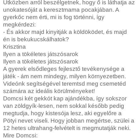
Útközben arról beszélgetnek, hogy ő is láthatja az
unokatesóját a keresztmama pocakjában. A
gyerkőc nem érti, mi is fog történni, így
megkérdezi:
- És akkor majd kinyitják a köldöködet, és majd
én is bekukucskálhatok?
Krisztina
Ilyen a tökéletes játszósarok
Ilyen a tökéletes játszósarok
A gyerek elsődleges fejlesztő tevékenysége a
játék - ám nem mindegy, milyen környezetben.
Videónk segítségével teremtsd meg csemetéd
számára az ideális körülményeket!
Domcsi két gekkót kap ajándékba, így sokszor
van zöldgyík-lesen, nem sokkal később pedig
megtudja, hogy kistesója lesz, aki egyelőre a
Pötyi nevet viseli. Hogy jobban megértse, szülei a
12 hetes ultrahang-felvételt is megmutatják neki.
Mire Domcsi: