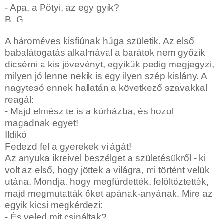
- Apa, a Pötyi, az egy gyík?
B. G.
A hároméves kisfiúnak húga születik. Az első
babalátogatás alkalmával a barátok nem győzik
dicsérni a kis jövevényt, egyikük pedig megjegyzi,
milyen jó lenne nekik is egy ilyen szép kislány. A
nagytesó ennek hallatán a következő szavakkal
reagál:
- Majd elmész te is a kórházba, és hozol
magadnak egyet!
Ildikó
Fedezd fel a gyerekek világát!
Az anyuka ikreivel beszélget a születésükről - ki
volt az első, hogy jöttek a világra, mi történt velük
utána. Mondja, hogy megfürdették, felöltöztették,
majd megmutatták őket apának-anyának. Mire az
egyik kicsi megkérdezi:
- És veled mit csináltak?