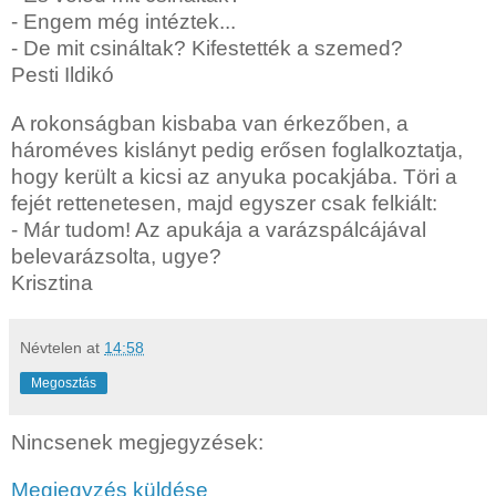
- Engem még intéztek...
- De mit csináltak? Kifestették a szemed?
Pesti Ildikó
A rokonságban kisbaba van érkezőben, a
hároméves kislányt pedig erősen foglalkoztatja,
hogy került a kicsi az anyuka pocakjába. Töri a
fejét rettenetesen, majd egyszer csak felkiált:
- Már tudom! Az apukája a varázspálcájával
belevarázsolta, ugye?
Krisztina
Névtelen
at
14:58
Megosztás
Nincsenek megjegyzések:
Megjegyzés küldése