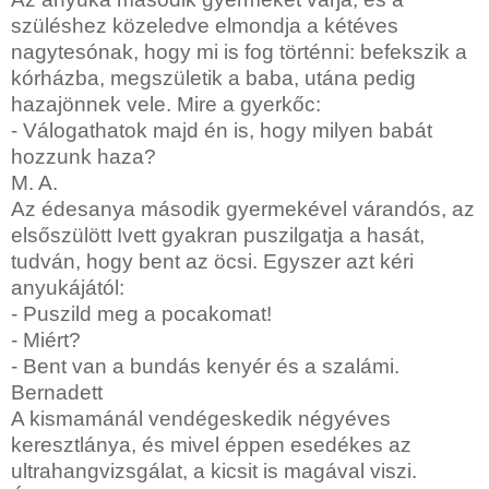
szüléshez közeledve elmondja a kétéves
nagytesónak, hogy mi is fog történni: befekszik a
kórházba, megszületik a baba, utána pedig
hazajönnek vele. Mire a gyerkőc:
- Válogathatok majd én is, hogy milyen babát
hozzunk haza?
M. A.
Az édesanya második gyermekével várandós, az
elsőszülött Ivett gyakran puszilgatja a hasát,
tudván, hogy bent az öcsi. Egyszer azt kéri
anyukájától:
- Puszild meg a pocakomat!
- Miért?
- Bent van a bundás kenyér és a szalámi.
Bernadett
A kismamánál vendégeskedik négyéves
keresztlánya, és mivel éppen esedékes az
ultrahangvizsgálat, a kicsit is magával viszi.