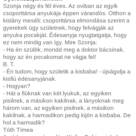
Szonja négy és fél éves. Az oviban az egyik
csoporttársa anyukája éppen várandós. Otthon a
kislány meséli: csoporttársa elmondása szerint a
gyerekek úgy születnek, hogy felvágják az
anyuka pocakját. Édesanyja nyugtatgatja, hogy
ez nem mindig van így. Mire Szonja:
- Ha én szülök, mondd meg a doktor bácsinak,
hogy az én pocakomat ne vágja fel!
B. T.
- Én tudom, hogy születik a kisbaba! - újságolja a
kisfiú édesanyjának.
- Hogyan?
- Hát a fiúknak van két lyukuk, az egyiken
pisilnek, a másikon kakilnak, a lányoknak meg
három van, az egyiken pisilnek, a másikon
kakilnak, a harmadikon pedig kijön a kisbaba. De
hol a harmadik?
Tóth Tímea