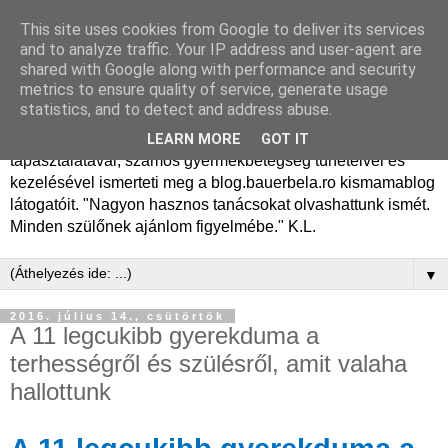
This site uses cookies from Google to deliver its services
Dr. Bauer Béla Ph.D.
and to analyze traffic. Your IP address and user-agent are
shared with Google along with performance and security
gyermekgyógyász
metrics to ensure quality of service, generate usage
statistics, and to detect and address abuse.
Dr. Bauer Béla Ph.D. gyermekgyógyász főorvos, 50 éves
LEARN MORE
GOT IT
tapasztalatával, számos gyermekbetegség tüneteivel és
kezelésével ismerteti meg a blog.bauerbela.ro kismamablog
látogatóit. "Nagyon hasznos tanácsokat olvashattunk ismét.
Minden szülőnek ajánlom figyelmébe." K.L.
▼
2016. július 14., csütörtök
A 11 legcukibb gyerekduma a
terhességről és szülésről, amit valaha
hallottunk