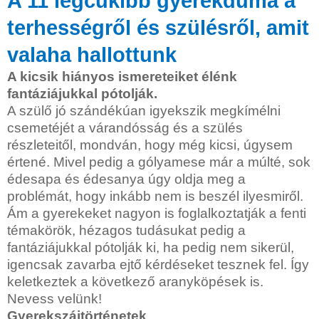
A 11 legcukibb gyerekduma a
terhességről és szülésről, amit
valaha hallottunk
A kicsik hiányos ismereteiket élénk
fantáziájukkal pótolják.
A szülő jó szándékúan igyekszik megkímélni
csemetéjét a várandósság és a szülés
részleteitől, mondván, hogy még kicsi, úgysem
értené. Mivel pedig a gólyamese már a múlté, sok
édesapa és édesanya úgy oldja meg a
problémát, hogy inkább nem is beszél ilyesmiről.
Ám a gyerekeket nagyon is foglalkoztatják a fenti
témakörök, hézagos tudásukat pedig a
fantáziájukkal pótolják ki, ha pedig nem sikerül,
igencsak zavarba ejtő kérdéseket tesznek fel. Így
keletkeztek a következő aranyköpések is.
Nevess velünk!
Gyerekszájtörténetek