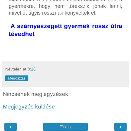
gyermekre, hogy nem törekszik jónak lenni,
mivel őt úgyis rossznak könyvelték el.
A szárnyaszegett gyermek rossz útra
-
tévedhet
Névtelen
at
9:16
Megosztás
Nincsenek megjegyzések:
Megjegyzés küldése
‹
›
Főoldal