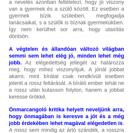
a nevelés azonban feltételezi, hogy jó viszony
van a gyermek és a szülő között. Ez esetben a
gyermek bízik szüleiben, megfogadja
tanácsaikat, s a szülők is bíznak gyermekükben.
Így nem kerülhet sor arra, hogy utasítás
döntsön.
A végtelen és állandóan változó világban
semmi sem lehet elég jó, minden lehet még
jobb.
Az elégedettség jellegét az határozza
meg, hogy mihez viszonyítjuk. A jónál jobbat
akarni, mint bírálat csak rendkívüli esetben
jelenti a rossz feltárását. A bíráló ember tehát ne
a rossz után kutasson folyton, hanem a jobbat
keresse örökké.
Önmarcangoló kritika helyett neveljünk arra,
hogy önmagában is keresve a jót és a még
jobb érdekében lehet magával elégedetlen is
.
A rossz sem mindig az ártó szándék, a rosszra