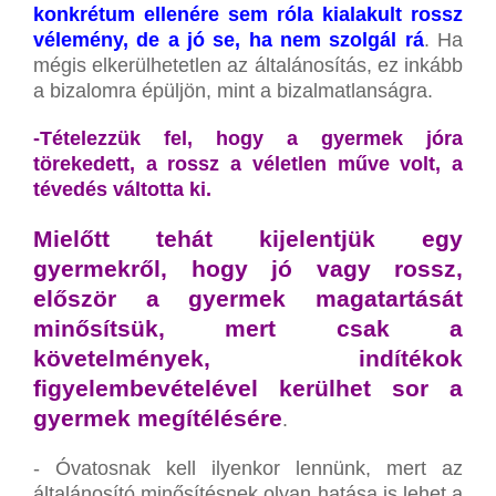
konkrétum ellenére sem róla kialakult rossz
vélemény, de a jó se, ha nem szolgál rá
. Ha
mégis elkerülhetetlen az általánosítás, ez inkább
a bizalomra épüljön, mint a bizalmatlanságra.
-Tételezzük fel, hogy a gyermek jóra
törekedett, a rossz a véletlen műve volt, a
tévedés váltotta ki.
Mielőtt tehát kijelentjük egy
gyermekről, hogy jó vagy rossz,
először a gyermek magatartását
minősítsük, mert csak a
követelmények, indítékok
figyelembevételével kerülhet sor a
gyermek megítélésére
.
- Óvatosnak kell ilyenkor lennünk, mert az
általánosító minősítésnek olyan hatása is lehet a