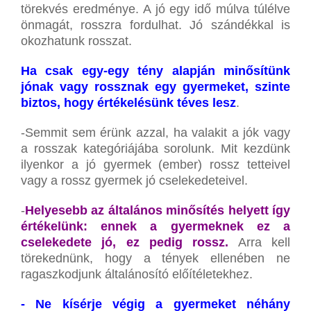
törekvés eredménye. A jó egy idő múlva túlélve
önmagát, rosszra fordulhat. Jó szándékkal is
okozhatunk rosszat.
Ha csak egy-egy tény alapján minősítünk
jónak vagy rossznak egy gyermeket, szinte
biztos, hogy értékelésünk téves lesz
.
-Semmit sem érünk azzal, ha valakit a jók vagy
a rosszak kategóriájába sorolunk. Mit kezdünk
ilyenkor a jó gyermek (ember) rossz tetteivel
vagy a rossz gyermek jó cselekedeteivel.
-
Helyesebb az általános minősítés helyett így
értékelünk: ennek a gyermeknek ez a
cselekedete jó, ez pedig rossz.
Arra kell
törekednünk, hogy a tények ellenében ne
ragaszkodjunk általánosító előítéletekhez.
- Ne kísérje végig a gyermeket néhány