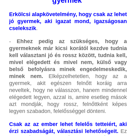
gyermek
Erkölcsi alapkövetelmény, hogy csak az lehet
jó gyermek, aki igazat mond, igazságosan
cselekszik
.
-
Ehhez pedig az szükséges, hogy a
gyermeknek már kicsi korától kezdve tudnia
kell választani jó és rossz között, tudnia kell,
mivel elégedett és mivel nem, külső vagy
belső befolyásra minek engedelmeskedik,
minek nem.
Elképzelhetetlen, hogy az a
gyermek, akit egészen felnőtt koráig arra
neveltek, hogy ne válasszon, hanem mindennel
elégedett legyen, azzal is, amire esetleg mások
azt mondják, hogy rossz, felnőttként képes
legyen szabadon, felelősséggel dönteni.
Csak az az ember lehet felelős tetteiért, aki
érzi szabadságát, választási lehetőségeit.
Ez