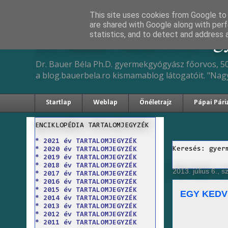
This site uses cookies from Google to d
are shared with Google along with perf
Dr. Bauer Béla Ph.D. 
statistics, and to detect and address 
Dr. Bauer Béla Ph.D. gyermekgyógyász főorvos, 50
a blog.bauerbela.ro kismamablog látogatóit. "Nag
Startlap
Weblap
Önéletrajz
Pápai Pári
ENCIKLOPÉDIA TARTALOMJEGYZÉK
* 2021 év TARTALOMJEGYZÉK
Keresés: gyer
* 2020 év TARTALOMJEGYZÉK
* 2019 év TARTALOMJEGYZÉK
* 2018 év TARTALOMJEGYZÉK
2013. július 6., 
* 2017 év TARTALOMJEGYZÉK
* 2016 év TARTALOMJEGYZÉK
* 2015 év TARTALOMJEGYZÉK
EGY KED
* 2014 év TARTALOMJEGYZÉK
* 2013 év TARTALOMJEGYZÉK
* 2012 év TARTALOMJEGYZÉK
* 2011 év TARTALOMJEGYZÉK