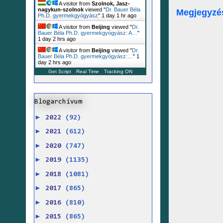
A visitor from
Szolnok, Jasz-
nagykun-szolnok
viewed "
Dr. Bauer Béla
Megjegyzé
Ph.D. gyermekgyógyász
"
1 day 1 hr ago
A visitor from
Beijing
viewed "
Dr.
Bauer Béla Ph.D. gyermekgyógyász: A…
"
1 day 2 hrs ago
A visitor from
Beijing
viewed "
Dr.
Bauer Béla Ph.D. gyermekgyógyász:…
"
1
day 2 hrs ago
Get Script
Real Time
Tracking ON
Blogarchívum
►
2022
(92)
►
2021
(612)
►
2020
(747)
►
2019
(1135)
►
2018
(1081)
►
2017
(865)
►
2016
(810)
►
2015
(865)