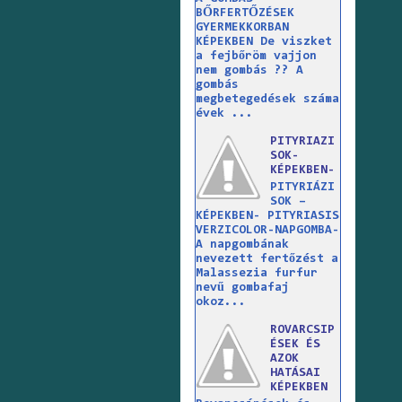
BŐRFERTŐZÉSEK
GYERMEKKORBAN
KÉPEKBEN De viszket
a fejbőröm vajjon
nem gombás ?? A
gombás
megbetegedések száma
évek ...
PITYRIAZI
SOK-
KÉPEKBEN-
PITYRIÁZI
SOK –
KÉPEKBEN- PITYRIASIS
VERZICOLOR-NAPGOMBA-
A napgombának
nevezett fertőzést a
Malassezia furfur
nevű gombafaj
okoz...
ROVARCSIP
ÉSEK ÉS
AZOK
HATÁSAI
KÉPEKBEN