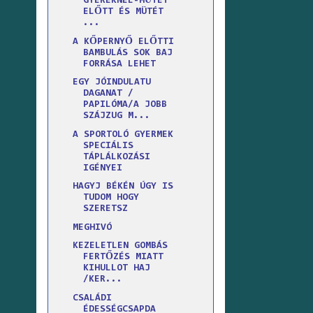
GYEREKNÉL-MŰTÉT
ELŐTT ÉS MÜTÉT
...
A KŐPERNYŐ ELŐTTI
BAMBULÁS SOK BAJ
FORRÁSA LEHET
EGY JÓINDULATU
DAGANAT /
PAPILÓMA/A JOBB
SZÁJZUG M...
A SPORTOLÓ GYERMEK
SPECIÁLIS
TÁPLÁLKOZÁSI
IGÉNYEI
HAGYJ BÉKÉN ÚGY IS
TUDOM HOGY
SZERETSZ
MEGHIVÓ
KEZELETLEN GOMBÁS
FERTŐZÉS MIATT
KIHULLOT HAJ
/KER...
CSALÁDI
ÉDESSÉGCSAPDA