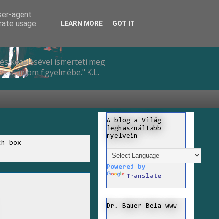
user-agent
erate usage
LEARN MORE
GOT IT
és kezelésével ismerteti meg
k ajánlom figyelmébe." K.L.
A blog a Világ
leghasználtabb
nyelvein
ch box
Powered by
Translate
Dr. Bauer Bela www