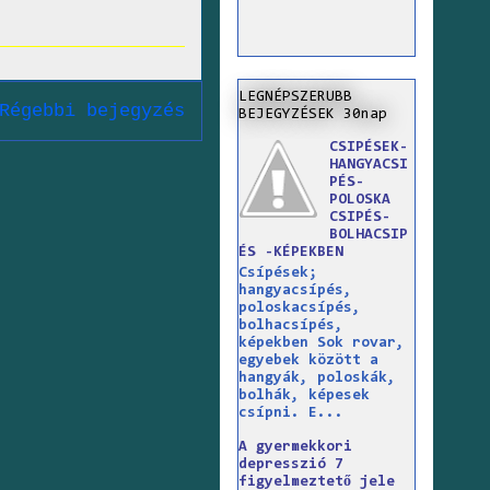
LEGNÉPSZERUBB
Régebbi bejegyzés
BEJEGYZÉSEK 30nap
CSIPÉSEK-
HANGYACSI
PÉS-
POLOSKA
CSIPÉS-
BOLHACSIP
ÉS -KÉPEKBEN
Csípések;
hangyacsípés,
poloskacsípés,
bolhacsípés,
képekben Sok rovar,
egyebek között a
hangyák, poloskák,
bolhák, képesek
csípni. E...
A gyermekkori
depresszió 7
figyelmeztető jele