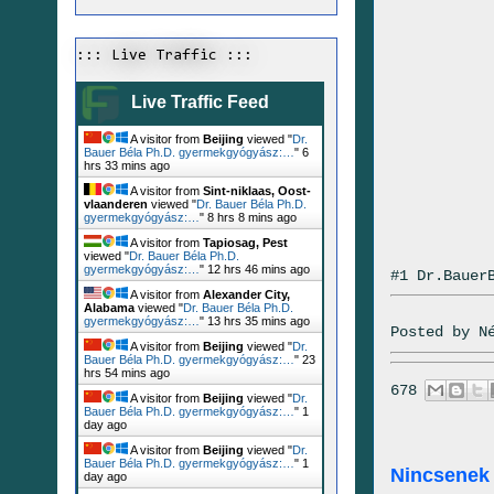
::: Live Traffic :::
Live Traffic Feed
A visitor from
Beijing
viewed "
Dr.
Bauer Béla Ph.D. gyermekgyógyász:…
"
6
hrs 33 mins ago
A visitor from
Sint-niklaas, Oost-
vlaanderen
viewed "
Dr. Bauer Béla Ph.D.
gyermekgyógyász:…
"
8 hrs 8 mins ago
A visitor from
Tapiosag, Pest
viewed "
Dr. Bauer Béla Ph.D.
gyermekgyógyász:…
"
12 hrs 46 mins ago
#1 Dr.Bauer
A visitor from
Alexander City,
Alabama
viewed "
Dr. Bauer Béla Ph.D.
gyermekgyógyász:…
"
13 hrs 35 mins ago
Posted by
N
A visitor from
Beijing
viewed "
Dr.
Bauer Béla Ph.D. gyermekgyógyász:…
"
23
hrs 54 mins ago
678
A visitor from
Beijing
viewed "
Dr.
Bauer Béla Ph.D. gyermekgyógyász:…
"
1
day ago
A visitor from
Beijing
viewed "
Dr.
Bauer Béla Ph.D. gyermekgyógyász:…
"
1
Nincsenek
day ago