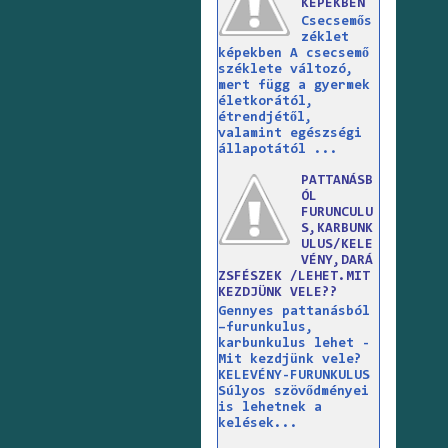
KÉPEKBEN
Csecsemős
zéklet
képekben A csecsemő
széklete változó,
mert függ a gyermek
életkorától,
étrendjétől,
valamint egészségi
állapotától ...
PATTANÁSB
ÓL
FURUNCULU
S,KARBUNK
ULUS/KELE
VÉNY,DARÁ
ZSFÉSZEK /LEHET.MIT
KEZDJÜNK VELE??
Gennyes pattanásból
–furunkulus,
karbunkulus lehet -
Mit kezdjünk vele?
KELEVÉNY-FURUNKULUS
Súlyos szövődményei
is lehetnek a
kelések...