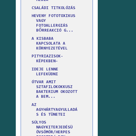
MÉDIA
CSALÁDI TITKOLÓZÁS
HEVENY FOTOTOXIKUS
VAGY
FOTOALLERGIÁS
BŐRREAKCIÓ G...
A KISBABA
KAPCSOLATA A
KÖRNYEZETÉVEL
PITYRIAZISOK-
KÉPEKBEN-
IDEJE LENNE
LEFEKÜDNI
ÓTVAR AMIT
SZTAFILOKOKKUSZ
BAKTERIUM OKOZOTT
A BEM...
AZ
AGYHÁRTYAGYULLADÁ
S ÉS TÜNETEI
SÚLYOS
NAGYKITERJEDÉSÜ
ÖVSÖMÖR/HERPES