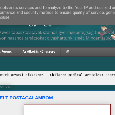
eliver its services and to analyze traffic. Your IP address and 
ormance and security metrics to ensure quality of service, gen
gyermekgyógyász
abuse.
 éves tapasztalatával, számos gyermekbetegség tüneteivel 
yon hasznos tanácsokat olvashattunk ismét. Minden szülőne
z Ferenc
Az Alkotás Kényszere
@
mekek orvosi cikkekben - Children medical articles: Sear
szombat
VELT POSTAGALAMBOM