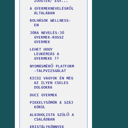
ZOOSTER/ EGY...
A GYERMEKNEVELÉSRŐL
ÁLTALÁBAN
BOLHÁSOK WELLNESS-
EN
JÓRA NEVELÉS-JÓ
GYERMEK-ROSSZ
GYERMEK
LEHET HOGY
LEUKÉMIÁS A
GYERMEKE ??
NYOMÁSMÉRŐ PLATFORM
-TALPVIZSGÁLAT
KICSI VAGYOK ÉN MÉG
AZ ILYEN CSELES
DOLGOKRA
DUCI GYERMEK
PIKKELYSÖMÖR A SZÁJ
KÖRÜL
ALKOHOLISTA SZÜLŐ A
CSALÁDBAN
KRISTÁLYKÖNNYEK