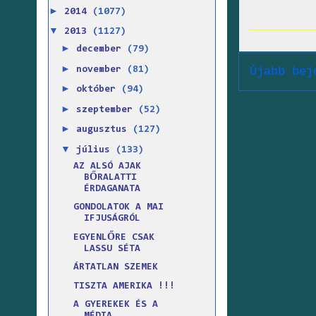
►
2014
(1077)
▼
2013
(1127)
►
december
(79)
►
november
(81)
Újabb bej
►
október
(94)
►
szeptember
(52)
►
augusztus
(127)
▼
július
(133)
AZ ALSÓ AJAK
BŐRALATTI
ÉRDAGANATA
GONDOLATOK A MAI
IFJUSÁGRÓL
EGYENLŐRE CSAK
LASSU SÉTA
ÁRTATLAN SZEMEK
TISZTA AMERIKA !!!
A GYEREKEK ÉS A