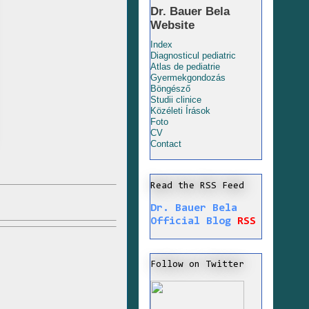
Dr. Bauer Bela
Website
Index
Diagnosticul pediatric
Atlas de pediatrie
Gyermekgondozás
Böngésző
Studii clinice
Közéleti Írások
Foto
CV
Contact
Read the RSS Feed
Dr. Bauer Bela
Official Blog
RSS
Follow on Twitter