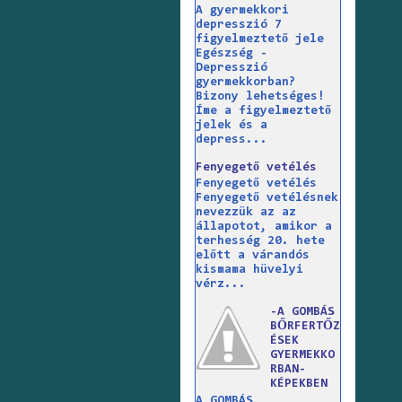
A gyermekkori
depresszió 7
figyelmeztető jele
Egészség -
Depresszió
gyermekkorban?
Bizony lehetséges!
Íme a figyelmeztető
jelek és a
depress...
Fenyegető vetélés
Fenyegető vetélés
Fenyegető vetélésnek
nevezzük az az
állapotot, amikor a
terhesség 20. hete
előtt a várandós
kismama hüvelyi
vérz...
-A GOMBÁS
BŐRFERTŐZ
ÉSEK
GYERMEKKO
RBAN-
KÉPEKBEN
A GOMBÁS