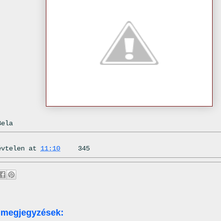
Bela
évtelen
at
11:10
345
 megjegyzések: