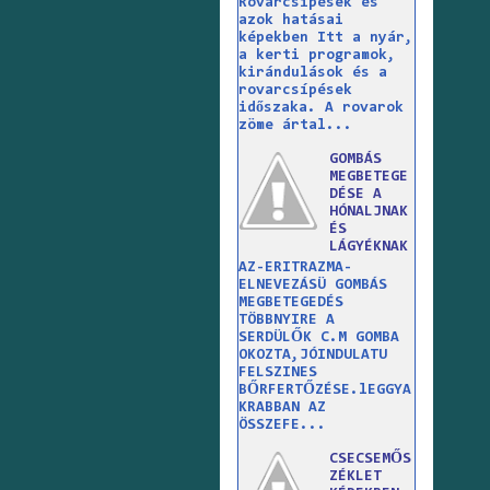
Rovarcsípések és
azok hatásai
képekben Itt a nyár,
a kerti programok,
kirándulások és a
rovarcsípések
időszaka. A rovarok
zöme ártal...
GOMBÁS
MEGBETEGE
DÉSE A
HÓNALJNAK
ÉS
LÁGYÉKNAK
AZ-ERITRAZMA-
ELNEVEZÁSÜ GOMBÁS
MEGBETEGEDÉS
TÖBBNYIRE A
SERDÜLŐK C.M GOMBA
OKOZTA,JÓINDULATU
FELSZINES
BŐRFERTŐZÉSE.lEGGYA
KRABBAN AZ
ÖSSZEFE...
CSECSEMŐS
ZÉKLET