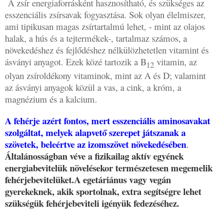
A zsír energiaforrásként hasznosítható, és szükséges az
esszenciális zsírsavak fogyasztása. Sok olyan élelmiszer,
ami tipikusan magas zsírtartalmú lehet, - mint az olajos
halak, a hús és a tejtermékek-, tartalmaz számos, a
növekedéshez és fejlődéshez nélkülözhetetlen vitamint és
ásványi anyagot. Ezek közé tartozik a B
vitamin, az
12
olyan zsíroldékony vitaminok, mint az A és D; valamint
az ásványi anyagok közül a vas, a cink, a króm, a
magnézium és a kalcium.
A fehérje azért fontos, mert esszenciális aminosavakat
szolgáltat, melyek alapvető szerepet játszanak a
szövetek, beleértve az izomszövet növekedésében
.
Általánosságban véve a fizikailag aktív egyének
energiabevitelük növelésekor természetesen megemelik
fehérjebevitelüket.A egetáriánus vagy vegán
gyerekeknek, akik sportolnak, extra segítségre lehet
szükségük fehérjebeviteli igényük fedezéséhez.