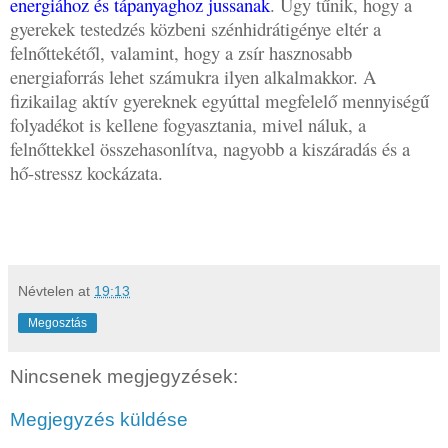
energiához és tápanyaghoz jussanak
. Úgy tűnik, hogy a
gyerekek testedzés közbeni szénhidrátigénye eltér a
felnőttekétől, valamint, hogy a zsír hasznosabb
energiaforrás lehet számukra ilyen alkalmakkor. A
fizikailag aktív gyereknek egyúttal megfelelő mennyiségű
folyadékot is kellene fogyasztania, mivel náluk, a
felnőttekkel összehasonlítva, nagyobb a kiszáradás és a
hő-stressz kockázata.
Névtelen
at
19:13
Megosztás
Nincsenek megjegyzések:
Megjegyzés küldése