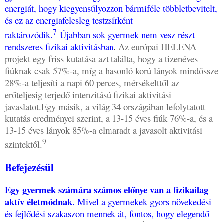
energiát, hogy kiegyensúlyozzon bármiféle többletbevitelt,
és ez az energiafelesleg testzsírként
7
raktározódik.
Újabban sok gyermek nem vesz részt
rendszeres fizikai aktivitásban
.
Az európai HELENA
projekt egy friss kutatása azt találta, hogy a tizenéves
fiúknak csak 57%-a, míg a hasonló korú lányok mindössze
28%-a teljesíti a napi 60 perces, mérsékelttől az
erőteljesig terjedő intenzitású fizikai aktivitási
javaslatot.Egy másik, a világ 34 országában lefolytatott
kutatás eredményei szerint, a 13-15 éves fiúk 76%-a, és a
13-15 éves lányok 85%-a elmaradt a javasolt aktivitási
9
szintektől.
Befejezésül
Egy gyermek számára számos előnye van a fizikailag
aktív életmódnak
. Mivel a gyermekek gyors növekedési
és fejlődési szakaszon mennek át, fontos, hogy elegendő