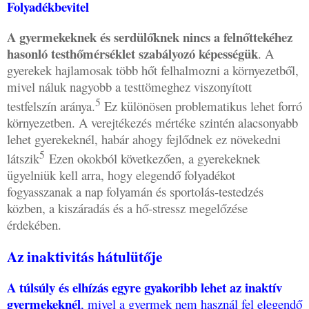
Folyadékbevitel
A gyermekeknek és serdülőknek nincs a felnőttekéhez
hasonló testhőmérséklet szabályozó képességük
. A
gyerekek hajlamosak több hőt felhalmozni a környezetből,
mivel náluk nagyobb a testtömeghez viszonyított
5
testfelszín aránya.
Ez különösen problematikus lehet forró
környezetben. A verejtékezés mértéke szintén alacsonyabb
lehet gyerekeknél, habár ahogy fejlődnek ez növekedni
5
látszik
Ezen okokból következően, a gyerekeknek
ügyelniük kell arra, hogy elegendő folyadékot
fogyasszanak a nap folyamán és sportolás-testedzés
közben, a kiszáradás és a hő-stressz megelőzése
érdekében.
Az inaktivitás hátulütője
A túlsúly és elhízás egyre gyakoribb lehet az inaktív
gyermekeknél
, mivel a gyermek nem használ fel elegendő