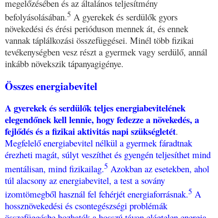
megelőzésében és az általános teljesítmény
5
befolyásolásában.
A gyerekek és serdülők gyors
növekedési és érési perióduson mennek át, és ennek
vannak táplálkozási összefüggései. Minél több fizikai
tevékenységben vesz részt a gyermek vagy serdülő, annál
inkább növekszik tápanyagigénye.
Összes energiabevitel
A gyerekek és serdülők teljes energiabevitelének
elegendőnek kell lennie, hogy fedezze a növekedés, a
fejlődés és a fizikai aktivitás napi szükségletét
.
Megfelelő energiabevitel nélkül a gyermek fáradtnak
érezheti magát, súlyt veszíthet és gyengén teljesíthet mind
5
mentálisan, mind fizikailag.
Azokban az esetekben, ahol
túl alacsony az energiabevitel, a test a sovány
5
izomtömegből használ fel fehérjét energiaforrásnak.
A
hossznövekedési és csontegészségi problémák
összefüggésbe hozhatók a hosszú távon elégtelen energia-