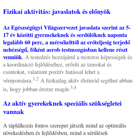
Fizikai aktivitás: javaslatok és előnyök
Az Egészségügyi Világszervezet javaslata szerint az 5-
17 év közötti gyermekeknek és serdülőknek naponta
legalább 60 perc, a mérsékelttől az erőteljesig terjedő
nehézségű, főként aerob testmozgásban kellene részt
venniük
.
A testedzés hozzájárul a motoros képességek és
a koordináció fejlődéséhez, erősíti az izmokat és
csontokat, valamint pozitív hatással lehet a
1,2
vérnyomásra.
A fizikailag aktív életmód segíthet abban
3,4
is, hogy jobban érezze magát.
Az aktív gyerekeknek speciális szükségletei
vannak
A táplálkozás fontos szerepet játszik mind az optimális
növekedésben és fejlődésben, mind a sérülések