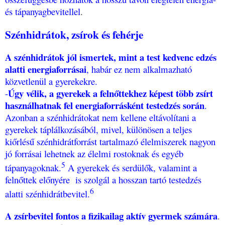
és tápanyagbevitellel
.
Szénhidrátok, zsírok és fehérje
A szénhidrátok jól ismertek, mint a test kedvenc edzés
alatti energiaforrásai
, habár ez nem alkalmazható
közvetlenül a gyerekekre.
Úgy vélik, a gyerekek a felnőttekhez képest több zsírt
-
használhatnak fel energiaforrásként testedzés során
.
Azonban a szénhidrátokat nem kellene eltávolítani a
gyerekek táplálkozásából, mivel, különösen a teljes
kiőrlésű szénhidrátforrást tartalmazó élelmiszerek nagyon
jó forrásai lehetnek az élelmi rostoknak és egyéb
5
tápanyagoknak.
A gyerekek és serdülők, valamint a
felnőttek előnyére is szolgál a hosszan tartó testedzés
6
alatti szénhidrátbevitel.
A zsírbevitel fontos a fizikailag aktív gyermek számára
.