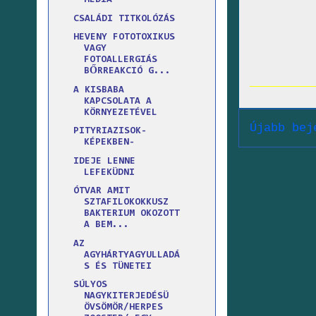
MÉDIA
CSALÁDI TITKOLÓZÁS
HEVENY FOTOTOXIKUS
VAGY
FOTOALLERGIÁS
BŐRREAKCIÓ G...
A KISBABA
KAPCSOLATA A
KÖRNYEZETÉVEL
Újabb bej
PITYRIAZISOK-
KÉPEKBEN-
IDEJE LENNE
LEFEKÜDNI
ÓTVAR AMIT
SZTAFILOKOKKUSZ
BAKTERIUM OKOZOTT
A BEM...
AZ
AGYHÁRTYAGYULLADÁ
S ÉS TÜNETEI
SÚLYOS
NAGYKITERJEDÉSÜ
ÖVSÖMÖR/HERPES