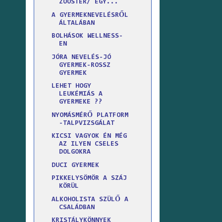
ZOOSTER/ EGY...
A GYERMEKNEVELÉSRŐL
ÁLTALÁBAN
BOLHÁSOK WELLNESS-
EN
JÓRA NEVELÉS-JÓ
GYERMEK-ROSSZ
GYERMEK
LEHET HOGY
LEUKÉMIÁS A
GYERMEKE ??
NYOMÁSMÉRŐ PLATFORM
-TALPVIZSGÁLAT
KICSI VAGYOK ÉN MÉG
AZ ILYEN CSELES
DOLGOKRA
DUCI GYERMEK
PIKKELYSÖMÖR A SZÁJ
KÖRÜL
ALKOHOLISTA SZÜLŐ A
CSALÁDBAN
KRISTÁLYKÖNNYEK