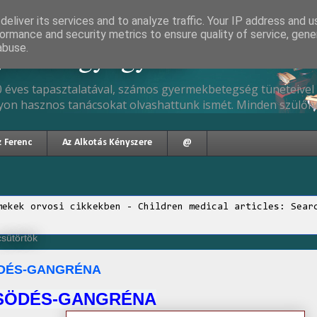
eliver its services and to analyze traffic. Your IP address and 
ormance and security metrics to ensure quality of service, gen
gyermekgyógyász
abuse.
 éves tapasztalatával, számos gyermekbetegség tüneteivel 
yon hasznos tanácsokat olvashattunk ismét. Minden szülőne
z Ferenc
Az Alkotás Kényszere
@
mekek orvosi cikkekben - Children medical articles: Sear
csütörtök
DÉS-GANGRÉNA
SÖDÉS-GANGRÉNA