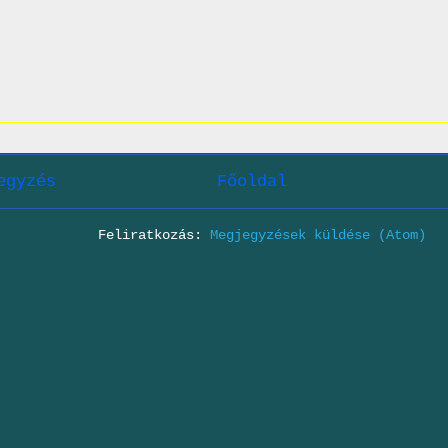
egyzés
Főoldal
Feliratkozás:
Megjegyzések küldése (Atom)