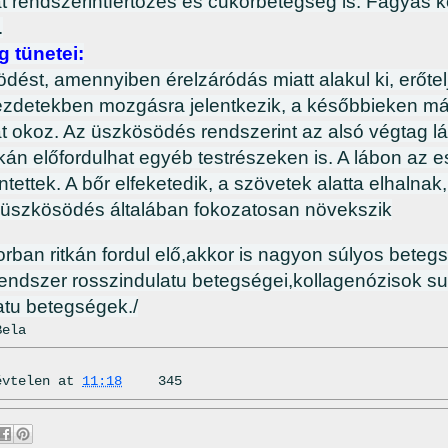
 rendszerintfertőzés és cukorbetegség is. Fagyás k
.
 tünetei:
dést, amennyiben érelzáródás miatt alakul ki, erőtel
zdetekben mozgásra jelentkezik, a későbbieken m
 okoz. Az üszkösödés rendszerint az alsó végtag láb
tkán előfordulhat egyéb testrészeken is. A lábon az
intettek. A bőr elfeketedik, a szövetek alatta elhalna
 üszkösödés általában fokozatosan növekszik
ban ritkán fordul elő,akkor is nagyon súlyos beteg
endszer rosszindulatu betegségei,kollagenózisok su
atu betegségek./
Bela
évtelen
at
11:18
345