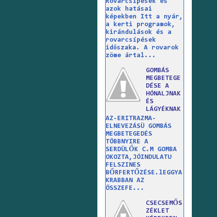
Rovarcsípések és
azok hatásai
képekben Itt a nyár,
a kerti programok,
kirándulások és a
rovarcsípések
időszaka. A rovarok
zöme ártal...
GOMBÁS
MEGBETEGE
DÉSE A
HÓNALJNAK
ÉS
LÁGYÉKNAK
AZ-ERITRAZMA-
ELNEVEZÁSÜ GOMBÁS
MEGBETEGEDÉS
TÖBBNYIRE A
SERDÜLŐK C.M GOMBA
OKOZTA,JÓINDULATU
FELSZINES
BŐRFERTŐZÉSE.lEGGYA
KRABBAN AZ
ÖSSZEFE...
CSECSEMŐS
ZÉKLET