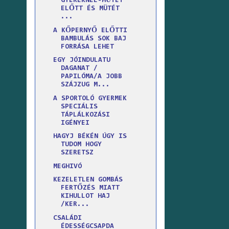
GYEREKNÉL-MŰTÉT
ELŐTT ÉS MÜTÉT
...
A KŐPERNYŐ ELŐTTI
BAMBULÁS SOK BAJ
FORRÁSA LEHET
EGY JÓINDULATU
DAGANAT /
PAPILÓMA/A JOBB
SZÁJZUG M...
A SPORTOLÓ GYERMEK
SPECIÁLIS
TÁPLÁLKOZÁSI
IGÉNYEI
HAGYJ BÉKÉN ÚGY IS
TUDOM HOGY
SZERETSZ
MEGHIVÓ
KEZELETLEN GOMBÁS
FERTŐZÉS MIATT
KIHULLOT HAJ
/KER...
CSALÁDI
ÉDESSÉGCSAPDA