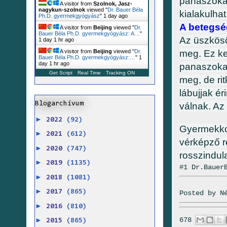
panaszokat
A visitor from
Szolnok, Jasz-
nagykun-szolnok
viewed "
Dr. Bauer Béla
kialakulhat
Ph.D. gyermekgyógyász
"
1 day ago
A betegség
A visitor from
Beijing
viewed "
Dr.
Bauer Béla Ph.D. gyermekgyógyász: A…
"
Az üszkösö
1 day 1 hr ago
meg. Ez ke
A visitor from
Beijing
viewed "
Dr.
Bauer Béla Ph.D. gyermekgyógyász:…
"
1
day 1 hr ago
panaszokat
Get Script
Real Time
Tracking ON
meg, de ri
lábujjak ér
Blogarchívum
válnak. Az
►
2022
(92)
Gyermekkor
►
2021
(612)
vérképző r
►
2020
(747)
rosszindul
►
2019
(1135)
#1 Dr.Bauer
►
2018
(1081)
►
2017
(865)
Posted by
N
►
2016
(810)
678
►
2015
(865)