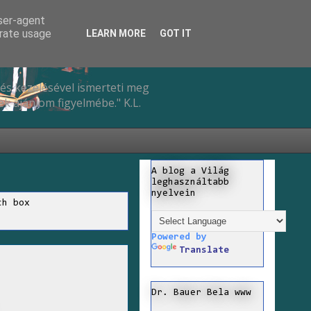
user-agent
erate usage
LEARN MORE
GOT IT
és kezelésével ismerteti meg
k ajánlom figyelmébe." K.L.
A blog a Világ
leghasználtabb
nyelvein
ch box
Powered by
Translate
Dr. Bauer Bela www