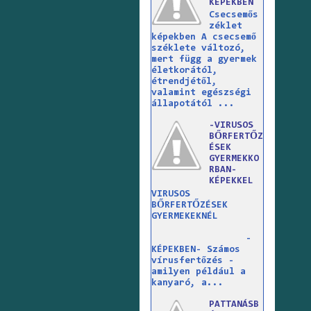
KÉPEKBEN
Csecsemős
zéklet
képekben A csecsemő
széklete változó,
mert függ a gyermek
életkorától,
étrendjétől,
valamint egészségi
állapotától ...
-VIRUSOS
BŐRFERTŐZ
ÉSEK
GYERMEKKO
RBAN-
KÉPEKKEL
VIRUSOS
BŐRFERTŐZÉSEK
GYERMEKEKNÉL
-
KÉPEKBEN- Számos
vírusfertőzés -
amilyen például a
kanyaró, a...
PATTANÁSB