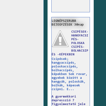
LEGNÉPSZERUBB
BEJEGYZÉSEK 30nap
CSIPÉSEK-
HANGYACSI
PÉS-
POLOSKA
CSIPÉS-
BOLHACSIP
ÉS -KÉPEKBEN
Csípések;
hangyacsípés,
poloskacsípés,
bolhacsípés,
képekben Sok rovar,
egyebek között a
hangyák, poloskák,
bolhák, képesek
csípni. E...
A gyermekkori
depresszió 7
figyelmeztető jele