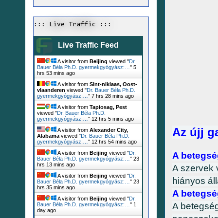
::: Live Traffic :::
Live Traffic Feed
A visitor from
Beijing
viewed "
Dr.
Bauer Béla Ph.D. gyermekgyógyász:…
"
5
hrs 53 mins ago
A visitor from
Sint-niklaas, Oost-
vlaanderen
viewed "
Dr. Bauer Béla Ph.D.
gyermekgyógyász:…
"
7 hrs 28 mins ago
A visitor from
Tapiosag, Pest
viewed "
Dr. Bauer Béla Ph.D.
gyermekgyógyász:…
"
12 hrs 5 mins ago
Az újj 
A visitor from
Alexander City,
Alabama
viewed "
Dr. Bauer Béla Ph.D.
gyermekgyógyász:…
"
12 hrs 54 mins ago
A visitor from
Beijing
viewed "
Dr.
A betegsé
Bauer Béla Ph.D. gyermekgyógyász:…
"
23
hrs 13 mins ago
A szervek 
A visitor from
Beijing
viewed "
Dr.
hiányos áll
Bauer Béla Ph.D. gyermekgyógyász:…
"
23
hrs 35 mins ago
A betegsé
A visitor from
Beijing
viewed "
Dr.
A betegség
Bauer Béla Ph.D. gyermekgyógyász:…
"
1
day ago