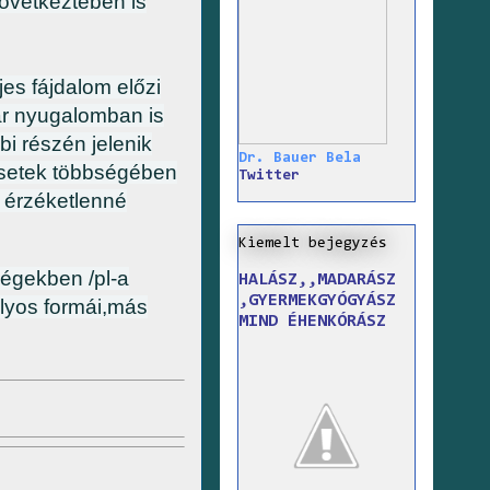
övetkeztében is
jes fájdalom előzi
ár nyugalomban is
i részén jelenik
Dr. Bauer Bela
 esetek többségében
Twitter
k, érzéketlenné
Kiemelt bejegyzés
ségekben /pl-a
HALÁSZ,,MADARÁSZ
,GYERMEKGYÓGYÁSZ
lyos formái,más
MIND ÉHENKÓRÁSZ