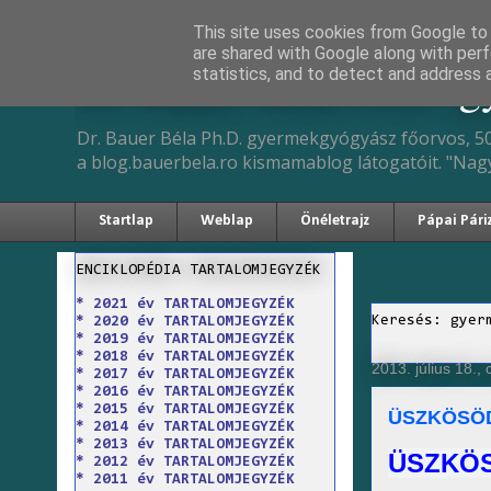
This site uses cookies from Google to d
are shared with Google along with perf
Dr. Bauer Béla Ph.D. 
statistics, and to detect and address 
Dr. Bauer Béla Ph.D. gyermekgyógyász főorvos, 50
a blog.bauerbela.ro kismamablog látogatóit. "Nag
Startlap
Weblap
Önéletrajz
Pápai Pári
ENCIKLOPÉDIA TARTALOMJEGYZÉK
* 2021 év TARTALOMJEGYZÉK
Keresés: gyer
* 2020 év TARTALOMJEGYZÉK
* 2019 év TARTALOMJEGYZÉK
* 2018 év TARTALOMJEGYZÉK
2013. július 18., 
* 2017 év TARTALOMJEGYZÉK
* 2016 év TARTALOMJEGYZÉK
* 2015 év TARTALOMJEGYZÉK
ÜSZKÖSÖ
* 2014 év TARTALOMJEGYZÉK
* 2013 év TARTALOMJEGYZÉK
ÜSZKÖ
* 2012 év TARTALOMJEGYZÉK
* 2011 év TARTALOMJEGYZÉK