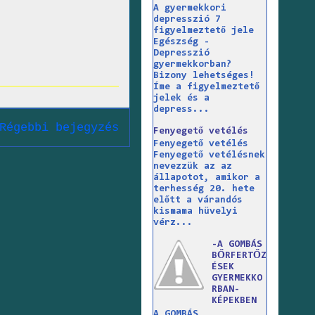
A gyermekkori
depresszió 7
figyelmeztető jele
Egészség -
Depresszió
gyermekkorban?
Bizony lehetséges!
Íme a figyelmeztető
jelek és a
depress...
Régebbi bejegyzés
Fenyegető vetélés
Fenyegető vetélés
Fenyegető vetélésnek
nevezzük az az
állapotot, amikor a
terhesség 20. hete
előtt a várandós
kismama hüvelyi
vérz...
-A GOMBÁS
BŐRFERTŐZ
ÉSEK
GYERMEKKO
RBAN-
KÉPEKBEN
A GOMBÁS