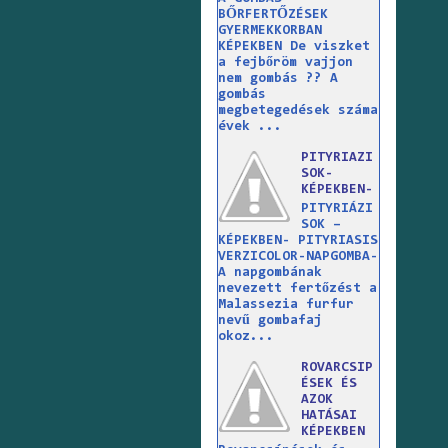
BŐRFERTŐZÉSEK
GYERMEKKORBAN
KÉPEKBEN De viszket
a fejbőröm vajjon
nem gombás ?? A
gombás
megbetegedések száma
évek ...
PITYRIAZI
SOK-
KÉPEKBEN-
PITYRIÁZI
SOK –
KÉPEKBEN- PITYRIASIS
VERZICOLOR-NAPGOMBA-
A napgombának
nevezett fertőzést a
Malassezia furfur
nevű gombafaj
okoz...
ROVARCSIP
ÉSEK ÉS
AZOK
HATÁSAI
KÉPEKBEN