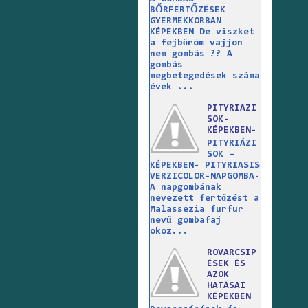
BŐRFERTŐZÉSEK
GYERMEKKORBAN
KÉPEKBEN De viszket
a fejbőröm vajjon
nem gombás ?? A
gombás
megbetegedések száma
évek ...
PITYRIAZI
SOK-
KÉPEKBEN-
PITYRIÁZI
SOK –
KÉPEKBEN- PITYRIASIS
VERZICOLOR-NAPGOMBA-
A napgombának
nevezett fertőzést a
Malassezia furfur
nevű gombafaj
okoz...
ROVARCSIP
ÉSEK ÉS
AZOK
HATÁSAI
KÉPEKBEN