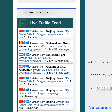
::: Live Traffic :::
Live Traffic Feed
A visitor from
Beijing
viewed "
Dr.
Bauer Béla Ph.D. gyermekgyógyász:…
"
1
hr 43 mins ago
A visitor from
Sint-niklaas, Oost-
vlaanderen
viewed "
Dr. Bauer Béla Ph.D.
gyermekgyógyász:…
"
3 hrs 18 mins ago
A visitor from
Tapiosag, Pest
viewed "
Dr. Bauer Béla Ph.D.
gyermekgyógyász:…
"
7 hrs 55 mins ago
#1 Dr.Bauer
A visitor from
Alexander City,
Alabama
viewed "
Dr. Bauer Béla Ph.D.
gyermekgyógyász:…
"
8 hrs 44 mins ago
Posted by
N
A visitor from
Beijing
viewed "
Dr.
Bauer Béla Ph.D. gyermekgyógyász:…
"
19
hrs 3 mins ago
678
A visitor from
Beijing
viewed "
Dr.
Bauer Béla Ph.D. gyermekgyógyász:…
"
19
hrs 26 mins ago
A visitor from
Beijing
viewed "
Dr.
Bauer Béla Ph.D. gyermekgyógyász:…
"
19
Nincsenek
hrs 57 mins ago