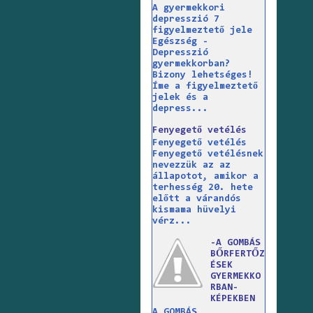
A gyermekkori
depresszió 7
figyelmeztető jele
Egészség -
Depresszió
gyermekkorban?
Bizony lehetséges!
Íme a figyelmeztető
jelek és a
depress...
Fenyegető vetélés
Fenyegető vetélés
Fenyegető vetélésnek
nevezzük az az
állapotot, amikor a
terhesség 20. hete
előtt a várandós
kismama hüvelyi
vérz...
-A GOMBÁS
BŐRFERTŐZ
ÉSEK
GYERMEKKO
RBAN-
KÉPEKBEN
A GOMBÁS