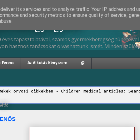
eliver its services and to analyze traffic. Your IP address and 
ormance and security metrics to ensure quality of service, gen
gyermekgyógyász
abuse.
 éves tapasztalatával, számos gyermekbetegség tüneteivel 
yon hasznos tanácsokat olvashattunk ismét. Minden szülőne
z Ferenc
Az Alkotás Kényszere
@
mekek orvosi cikkekben - Children medical articles: Sear
hétfő
MENŐS