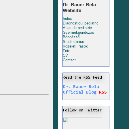
Dr. Bauer Bela
Website
Index
Diagnosticul pediatric
Atlas de pediatrie
Gyermekgondozás
Böngésző
Studii clinice
Közéleti Írások
Foto
CV
Contact
Read the RSS Feed
Dr. Bauer Bela
Official Blog
RSS
Follow on Twitter