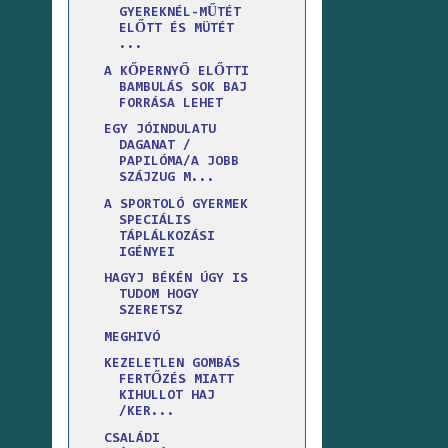
GYEREKNÉL-MŰTÉT
ELŐTT ÉS MÜTÉT
...
A KŐPERNYŐ ELŐTTI
BAMBULÁS SOK BAJ
FORRÁSA LEHET
EGY JÓINDULATU
DAGANAT /
PAPILÓMA/A JOBB
SZÁJZUG M...
A SPORTOLÓ GYERMEK
SPECIÁLIS
TÁPLÁLKOZÁSI
IGÉNYEI
HAGYJ BÉKÉN ÚGY IS
TUDOM HOGY
SZERETSZ
MEGHIVÓ
KEZELETLEN GOMBÁS
FERTŐZÉS MIATT
KIHULLOT HAJ
/KER...
CSALÁDI