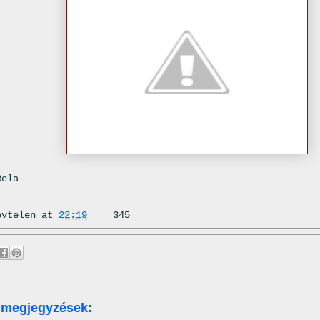
Bela
évtelen
at
22:19
345
 megjegyzések: