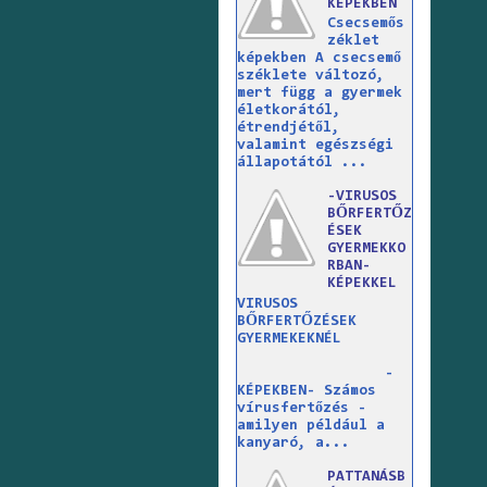
KÉPEKBEN
Csecsemős
zéklet
képekben A csecsemő
széklete változó,
mert függ a gyermek
életkorától,
étrendjétől,
valamint egészségi
állapotától ...
-VIRUSOS
BŐRFERTŐZ
ÉSEK
GYERMEKKO
RBAN-
KÉPEKKEL
VIRUSOS
BŐRFERTŐZÉSEK
GYERMEKEKNÉL
-
KÉPEKBEN- Számos
vírusfertőzés -
amilyen például a
kanyaró, a...
PATTANÁSB