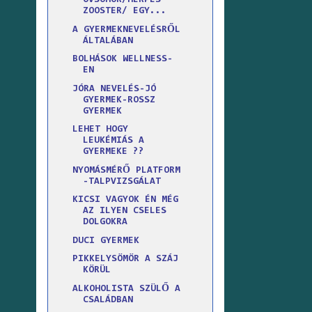
ÖVSÖMÖR/HERPES
ZOOSTER/ EGY...
A GYERMEKNEVELÉSRŐL
ÁLTALÁBAN
BOLHÁSOK WELLNESS-
EN
JÓRA NEVELÉS-JÓ
GYERMEK-ROSSZ
GYERMEK
LEHET HOGY
LEUKÉMIÁS A
GYERMEKE ??
NYOMÁSMÉRŐ PLATFORM
-TALPVIZSGÁLAT
KICSI VAGYOK ÉN MÉG
AZ ILYEN CSELES
DOLGOKRA
DUCI GYERMEK
PIKKELYSÖMÖR A SZÁJ
KÖRÜL
ALKOHOLISTA SZÜLŐ A
CSALÁDBAN