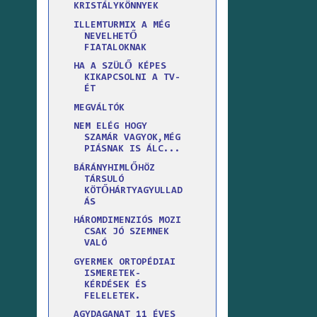
KRISTÁLYKÖNNYEK
ILLEMTURMIX A MÉG
NEVELHETŐ
FIATALOKNAK
HA A SZÜLŐ KÉPES
KIKAPCSOLNI A TV-
ÉT
MEGVÁLTÓK
NEM ELÉG HOGY
SZAMÁR VAGYOK,MÉG
PIÁSNAK IS ÁLC...
BÁRÁNYHIMLŐHÖZ
TÁRSULÓ
KÖTŐHÁRTYAGYULLAD
ÁS
HÁROMDIMENZIÓS MOZI
CSAK JÓ SZEMNEK
VALÓ
GYERMEK ORTOPÉDIAI
ISMERETEK-
KÉRDÉSEK ÉS
FELELETEK.
AGYDAGANAT 11 ÉVES