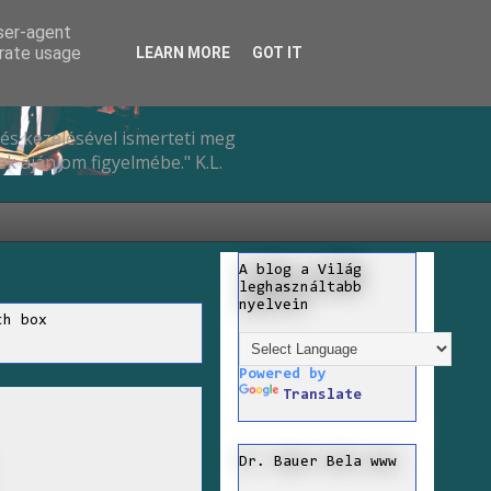
user-agent
erate usage
LEARN MORE
GOT IT
és kezelésével ismerteti meg
k ajánlom figyelmébe." K.L.
A blog a Világ
leghasználtabb
nyelvein
ch box
Powered by
Translate
Dr. Bauer Bela www