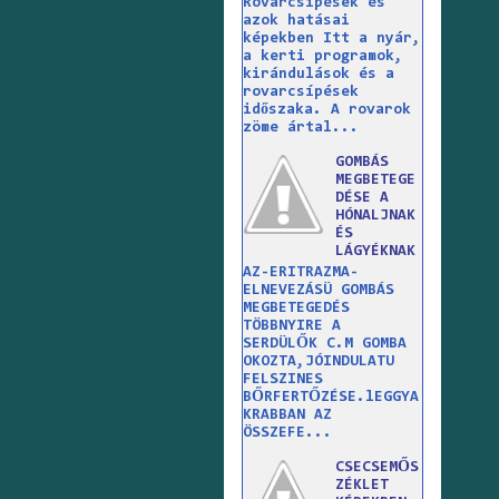
Rovarcsípések és
azok hatásai
képekben Itt a nyár,
a kerti programok,
kirándulások és a
rovarcsípések
időszaka. A rovarok
zöme ártal...
GOMBÁS
MEGBETEGE
DÉSE A
HÓNALJNAK
ÉS
LÁGYÉKNAK
AZ-ERITRAZMA-
ELNEVEZÁSÜ GOMBÁS
MEGBETEGEDÉS
TÖBBNYIRE A
SERDÜLŐK C.M GOMBA
OKOZTA,JÓINDULATU
FELSZINES
BŐRFERTŐZÉSE.lEGGYA
KRABBAN AZ
ÖSSZEFE...
CSECSEMŐS
ZÉKLET