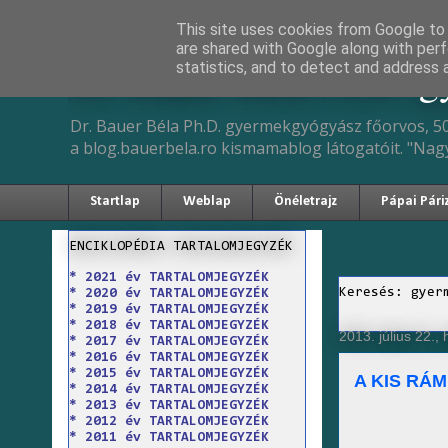
This site uses cookies from Google to d
are shared with Google along with perf
Dr. Bauer Béla Ph.D. 
statistics, and to detect and address 
Dr. Bauer Béla Ph.D. gyermekgyógyász főorvos, 50
a blog.bauerbela.ro kismamablog látogatóit. "Nag
Startlap
Weblap
Önéletrajz
Pápai Pári
ENCIKLOPÉDIA TARTALOMJEGYZÉK
* 2021 év TARTALOMJEGYZÉK
Keresés: gyer
* 2020 év TARTALOMJEGYZÉK
* 2019 év TARTALOMJEGYZÉK
* 2018 év TARTALOMJEGYZÉK
2013. július 22., 
* 2017 év TARTALOMJEGYZÉK
* 2016 év TARTALOMJEGYZÉK
* 2015 év TARTALOMJEGYZÉK
A KIS RÁ
* 2014 év TARTALOMJEGYZÉK
* 2013 év TARTALOMJEGYZÉK
* 2012 év TARTALOMJEGYZÉK
* 2011 év TARTALOMJEGYZÉK