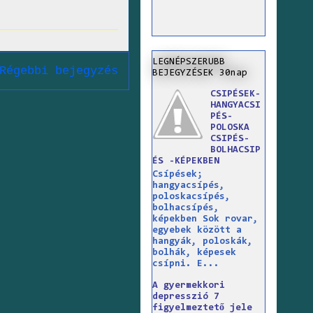
LEGNÉPSZERUBB
Régebbi bejegyzés
BEJEGYZÉSEK 30nap
CSIPÉSEK-
HANGYACSI
PÉS-
POLOSKA
CSIPÉS-
BOLHACSIP
ÉS -KÉPEKBEN
Csípések;
hangyacsípés,
poloskacsípés,
bolhacsípés,
képekben Sok rovar,
egyebek között a
hangyák, poloskák,
bolhák, képesek
csípni. E...
A gyermekkori
depresszió 7
figyelmeztető jele