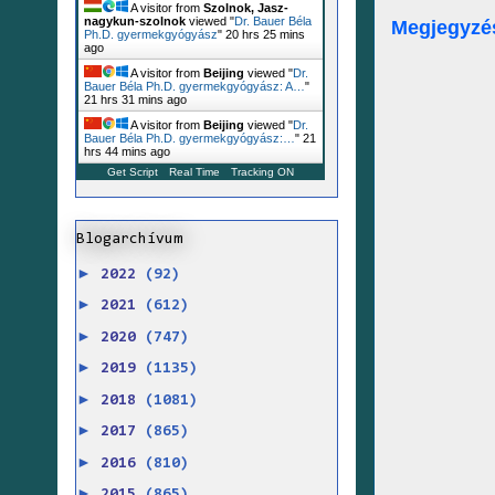
A visitor from
Szolnok, Jasz-
nagykun-szolnok
viewed "
Dr. Bauer Béla
Megjegyzé
Ph.D. gyermekgyógyász
"
20 hrs 25 mins
ago
A visitor from
Beijing
viewed "
Dr.
Bauer Béla Ph.D. gyermekgyógyász: A…
"
21 hrs 31 mins ago
A visitor from
Beijing
viewed "
Dr.
Bauer Béla Ph.D. gyermekgyógyász:…
"
21
hrs 44 mins ago
Get Script
Real Time
Tracking ON
Blogarchívum
►
2022
(92)
►
2021
(612)
►
2020
(747)
►
2019
(1135)
►
2018
(1081)
►
2017
(865)
►
2016
(810)
►