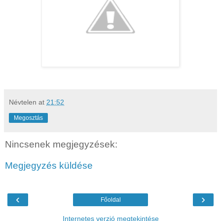
Névtelen
at
21:52
Megosztás
Nincsenek megjegyzések:
Megjegyzés küldése
‹
›
Főoldal
Internetes verzió megtekintése