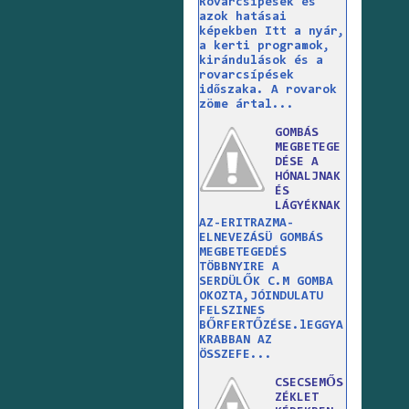
Rovarcsípések és
azok hatásai
képekben Itt a nyár,
a kerti programok,
kirándulások és a
rovarcsípések
időszaka. A rovarok
zöme ártal...
GOMBÁS
MEGBETEGE
DÉSE A
HÓNALJNAK
ÉS
LÁGYÉKNAK
AZ-ERITRAZMA-
ELNEVEZÁSÜ GOMBÁS
MEGBETEGEDÉS
TÖBBNYIRE A
SERDÜLŐK C.M GOMBA
OKOZTA,JÓINDULATU
FELSZINES
BŐRFERTŐZÉSE.lEGGYA
KRABBAN AZ
ÖSSZEFE...
CSECSEMŐS
ZÉKLET