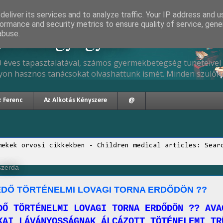
eliver its services and to analyze traffic. Your IP address and 
ormance and security metrics to ensure quality of service, gen
gyermekgyógyász
abuse.
 éves tapasztalatával, számos gyermekbetegség tüneteivel 
yon hasznos tanácsokat olvashattunk ismét. Minden szülőne
z Ferenc
Az Alkotás Kényszere
@
mekek orvosi cikkekben - Children medical articles: Sear
 szerda
DŐ TÖRTÉNELMI LOVAGI TORNA ERDŐDÖN ??
DŐ TÖRTÉNELMI LOVAGI TORNA ERDŐDÖN
?? AVA
KAI LÁVÁNYOSSÁGNAK ÁLCÁZOTT TÖTÉNELEMI TR