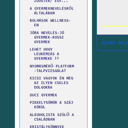
ZOOSTER/ EGY...
A GYERMEKNEVELÉSRŐL
ÁLTALÁBAN
BOLHÁSOK WELLNESS-
EN
JÓRA NEVELÉS-JÓ
GYERMEK-ROSSZ
Újabb bej
GYERMEK
LEHET HOGY
LEUKÉMIÁS A
GYERMEKE ??
NYOMÁSMÉRŐ PLATFORM
-TALPVIZSGÁLAT
KICSI VAGYOK ÉN MÉG
AZ ILYEN CSELES
DOLGOKRA
DUCI GYERMEK
PIKKELYSÖMÖR A SZÁJ
KÖRÜL
ALKOHOLISTA SZÜLŐ A
CSALÁDBAN
KRISTÁLYKÖNNYEK