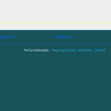
egyzés
Főoldal
Feliratkozás:
Megjegyzések küldése (Atom)