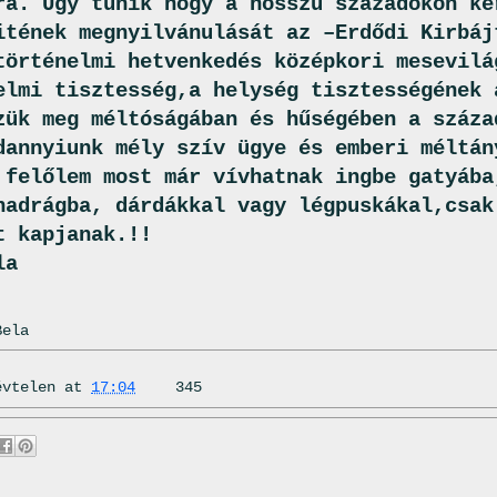
ra. Úgy tűnik hogy a hosszú századokon ke
itének megnyilvánulását az –Erdődi Kirbáj
történelmi hetvenkedés középkori mesevilá
elmi tisztesség,a helység tisztességének 
zük meg méltóságában és hűségében a száza
dannyiunk mély szív ügye és emberi méltán
 felőlem most már vívhatnak ingbe gatyába
nadrágba, dárdákkal vagy légpuskákal,csak
t kapjanak.!!
la
Bela
évtelen
at
17:04
345