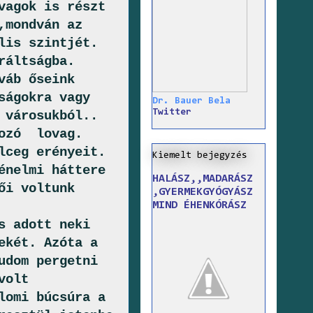
vagok is részt
,mondván az
lis szintjét.
ráltságba.
váb őseink
ságokra vagy
Dr. Bauer Bela
Twitter
 városukból..
kozó lovag.
lceg erényeit.
Kiemelt bejegyzés
énelmi háttere
HALÁSZ,,MADARÁSZ
ői voltunk
,GYERMEKGYÓGYÁSZ
MIND ÉHENKÓRÁSZ
s adott neki
ekét. Azóta a
udom pergetni
volt
lomi búcsúra a