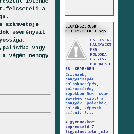
resztül istenbe
t-felcseréli a
ga.
a számvetője
LEGNÉPSZERUBB
dok eseményeit
BEJEGYZÉSEK 30nap
yossága.
CSIPÉSEK-
HANGYACSI
,palástba vagy
PÉS-
 a végén nehogy
POLOSKA
CSIPÉS-
BOLHACSIP
ÉS -KÉPEKBEN
Csípések;
hangyacsípés,
poloskacsípés,
bolhacsípés,
képekben Sok rovar,
egyebek között a
hangyák, poloskák,
bolhák, képesek
csípni. E...
A gyermekkori
depresszió 7
figyelmeztető jele