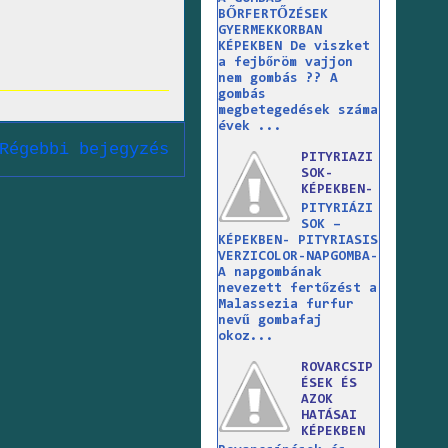
BŐRFERTŐZÉSEK
GYERMEKKORBAN
KÉPEKBEN De viszket
a fejbőröm vajjon
nem gombás ?? A
gombás
megbetegedések száma
évek ...
Régebbi bejegyzés
PITYRIAZI
SOK-
KÉPEKBEN-
PITYRIÁZI
SOK –
KÉPEKBEN- PITYRIASIS
VERZICOLOR-NAPGOMBA-
A napgombának
nevezett fertőzést a
Malassezia furfur
nevű gombafaj
okoz...
ROVARCSIP
ÉSEK ÉS
AZOK
HATÁSAI
KÉPEKBEN