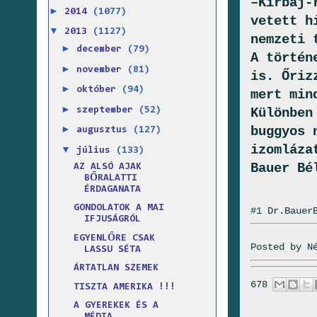
–Kirbáj-
►
2014
(1077)
vetett h
▼
2013
(1127)
nemzeti 
►
december
(79)
A történ
►
november
(81)
is. Őriz
►
október
(94)
mert min
►
szeptember
(52)
Különben
►
buggyos 
augusztus
(127)
izomláza
▼
július
(133)
Bauer Bé
AZ ALSÓ AJAK
BŐRALATTI
ÉRDAGANATA
GONDOLATOK A MAI
#1 Dr.Bauer
IFJUSÁGRÓL
EGYENLŐRE CSAK
Posted by
N
LASSU SÉTA
ÁRTATLAN SZEMEK
678
TISZTA AMERIKA !!!
A GYEREKEK ÉS A