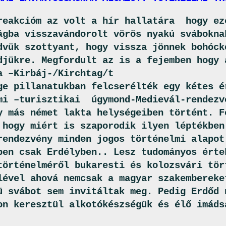
reakcióm az volt a hír hallatára hogy ez
ágba visszavándorolt vörös nyakú svábokna
dvük szottyant, hogy vissza jönnek bohóck
djükre. Megfordult az is a fejemben hogy 
a –Kirbáj-/Kirchtag/t
ge pillanatukban felcserélték egy kétes é
mi –turisztikai úgymond-Medievál-rendezv
y más német lakta helységeiben történt. F
 hogy miért is szaporodik ilyen léptékben
rendezvény minden jogos történelmi alapot
pen csak Erdélyben.. Lesz tudományos érte
történelméről bukaresti és kolozsvári tör
lével ahová nemcsak a magyar szakembereke
ü svábot sem invitáltak meg. Pedig Erdőd 
on keresztül alkotókészségük és élő imáds