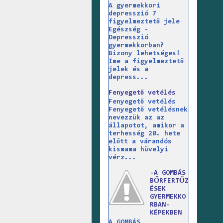
A gyermekkori
depresszió 7
figyelmeztető jele
Egészség -
Depresszió
gyermekkorban?
Bizony lehetséges!
Íme a figyelmeztető
jelek és a
depress...
Fenyegető vetélés
Fenyegető vetélés
Fenyegető vetélésnek
nevezzük az az
állapotot, amikor a
terhesség 20. hete
előtt a várandós
kismama hüvelyi
vérz...
-A GOMBÁS
BŐRFERTŐZ
ÉSEK
GYERMEKKO
RBAN-
KÉPEKBEN
A GOMBÁS