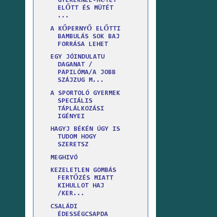
GYEREKNÉL-MŰTÉT
ELŐTT ÉS MÜTÉT
...
A KŐPERNYŐ ELŐTTI
BAMBULÁS SOK BAJ
FORRÁSA LEHET
EGY JÓINDULATU
DAGANAT /
PAPILÓMA/A JOBB
SZÁJZUG M...
A SPORTOLÓ GYERMEK
SPECIÁLIS
TÁPLÁLKOZÁSI
IGÉNYEI
HAGYJ BÉKÉN ÚGY IS
TUDOM HOGY
SZERETSZ
MEGHIVÓ
KEZELETLEN GOMBÁS
FERTŐZÉS MIATT
KIHULLOT HAJ
/KER...
CSALÁDI
ÉDESSÉGCSAPDA