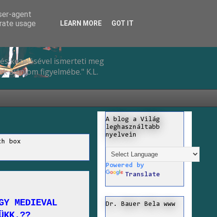
user-agent
erate usage
LEARN MORE
GOT IT
és kezelésével ismerteti meg
k ajánlom figyelmébe." K.L.
A blog a Világ
leghasználtabb
nyelvein
ch box
Powered by
Translate
GY MEDIEVAL
Dr. Bauer Bela www
ÜKK.??