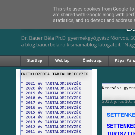
This site uses cookies from Google to d
are shared with Google along with perf
Dr. Bauer Béla Ph.D. 
statistics, and to detect and address 
Dr. Bauer Béla Ph.D. gyermekgyógyász főorvos, 50
a blog.bauerbela.ro kismamablog látogatóit. "Nag
Startlap
Weblap
Önéletrajz
Pápai Pári
ENCIKLOPÉDIA TARTALOMJEGYZÉK
* 2021 év TARTALOMJEGYZÉK
Keresés: gyer
* 2020 év TARTALOMJEGYZÉK
* 2019 év TARTALOMJEGYZÉK
* 2018 év TARTALOMJEGYZÉK
2013. július 10.,
* 2017 év TARTALOMJEGYZÉK
* 2016 év TARTALOMJEGYZÉK
* 2015 év TARTALOMJEGYZÉK
SETTENKE
* 2014 év TARTALOMJEGYZÉK
* 2013 év TARTALOMJEGYZÉK
SETTENKE
* 2012 év TARTALOMJEGYZÉK
* 2011 év TARTALOMJEGYZÉK
TURISZTI