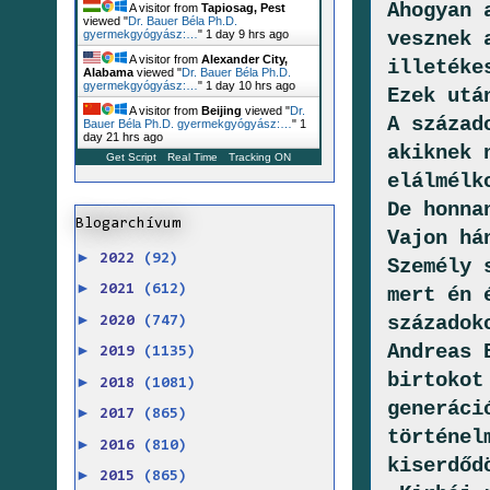
Ahogyan 
A visitor from
Tapiosag, Pest
viewed "
Dr. Bauer Béla Ph.D.
vesznek 
gyermekgyógyász:…
"
1 day 9 hrs ago
A visitor from
Alexander City,
illetéke
Alabama
viewed "
Dr. Bauer Béla Ph.D.
gyermekgyógyász:…
"
1 day 10 hrs ago
Ezek utá
A visitor from
Beijing
viewed "
Dr.
A század
Bauer Béla Ph.D. gyermekgyógyász:…
"
1
day 21 hrs ago
akiknek 
Get Script
Real Time
Tracking ON
elálmélk
De honna
Blogarchívum
Vajon há
►
2022
(92)
Személy 
►
2021
(612)
mert én 
►
századok
2020
(747)
Andreas 
►
2019
(1135)
birtokot
►
2018
(1081)
generáci
►
2017
(865)
történel
►
2016
(810)
kiserdőd
►
2015
(865)