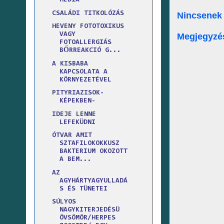
MÉDIA
CSALÁDI TITKOLÓZÁS
Nincsenek
HEVENY FOTOTOXIKUS
VAGY
Megjegyzé
FOTOALLERGIÁS
BŐRREAKCIÓ G...
A KISBABA
KAPCSOLATA A
KÖRNYEZETÉVEL
PITYRIAZISOK-
KÉPEKBEN-
IDEJE LENNE
LEFEKÜDNI
ÓTVAR AMIT
SZTAFILOKOKKUSZ
BAKTERIUM OKOZOTT
A BEM...
AZ
AGYHÁRTYAGYULLADÁ
S ÉS TÜNETEI
SÚLYOS
NAGYKITERJEDÉSÜ
ÖVSÖMÖR/HERPES