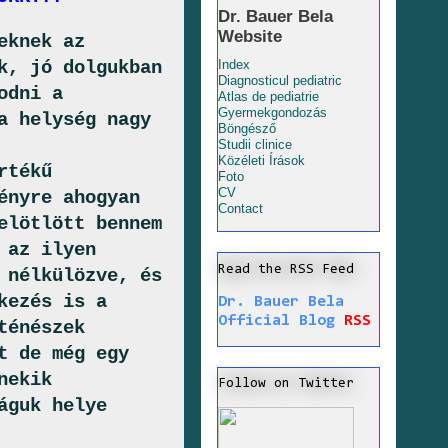
Dr. Bauer Bela
Website
eknek az
k, jó dolgukban
Index
Diagnosticul pediatric
odni a
Atlas de pediatrie
Gyermekgondozás
a helység nagy
Böngésző
Studii clinice
Közéleti Írások
rtékű
Foto
CV
ényre ahogyan
Contact
elötlött bennem
 az ilyen
Read the RSS Feed
 nélkülözve, és
kezés is a
Dr. Bauer Bela
Official Blog
RSS
ténészek
t de még egy
nekik
Follow on Twitter
águk helye