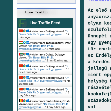
Az első 
::: Live Traffic :::
anyaorsz
olyan ke
Live Traffic Feed
szülőföl
A visitor from
Beijing
viewed "
Dr.
Bauer Béla Ph.D. gyermekgyógyász:…
"
2
ünnepét 
mins ago
egy gyen
A visitor from
Toeroekbalint, Pest
viewed "
Dr. Bauer Béla Ph.D.
történel
gyermekgyógyász:…
"
2 mins ago
ez Erdél
A visitor from
Dubai, Dubayy
viewed "
Dr. Bauer Béla Ph.D.
gyermekgyógyász:…
"
3 hrs 41 mins ago
a kérdés
A visitor from
Beijing
viewed "
Dr.
jellegű 
Bauer Béla Ph.D. gyermekgyógyász:…
"
6
hrs 6 mins ago
miért ép
A visitor from
Beijing
viewed "
Dr.
helység 
Bauer Béla Ph.D. gyermekgyógyász
"
9 hrs
15 mins ago
részvéte
A visitor from
Beijing
viewed "
Dr.
Bauer Béla Ph.D. gyermekgyógyász:…
"
1
kockafej
day 3 hrs ago
századok
A visitor from
Sint-niklaas, Oost-
vlaanderen
viewed "
Dr. Bauer Béla Ph.D.
volt.
gyermekgyógyász:…
"
1 day 5 hrs ago