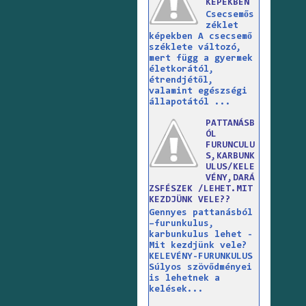
KÉPEKBEN
Csecsemős
zéklet
képekben A csecsemő
széklete változó,
mert függ a gyermek
életkorától,
étrendjétől,
valamint egészségi
állapotától ...
PATTANÁSB
ÓL
FURUNCULU
S,KARBUNK
ULUS/KELE
VÉNY,DARÁ
ZSFÉSZEK /LEHET.MIT
KEZDJÜNK VELE??
Gennyes pattanásból
–furunkulus,
karbunkulus lehet -
Mit kezdjünk vele?
KELEVÉNY-FURUNKULUS
Súlyos szövődményei
is lehetnek a
kelések...