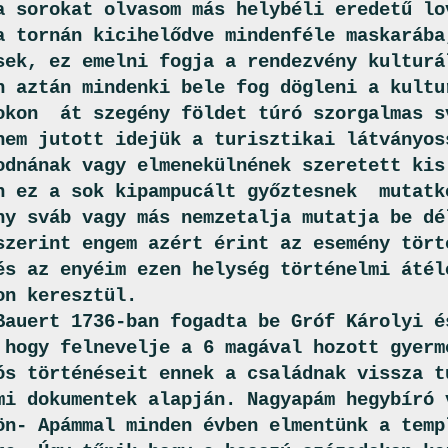
a sorokat olvasom más helybéli eredetű lo
a tornán kicihelődve mindenféle maskarába
sek, ez emelni fogja a rendezvény kulturá
n aztán mindenki bele fog dögleni a kultu
okon át szegény földet túró szorgalmas s
nem jutott idejük a turisztikai látványos
odnának vagy elmenekülnének szeretett kis
n ez a sok kipampucált győztesnek mutat
ny sváb vagy más nemzetalja mutatja be dé
szerint engem azért érint az esemény tört
és az enyéim ezen helység történelmi átél
on keresztül.
Bauert 1736-ban fogadta be Gróf Károlyi é
 hogy felnevelje a 6 magával hozott gyerm
ós történéseit ennek a családnak vissza t
mi dokumentek alapján. Nagyapám hegybíró 
ön- Apámmal minden évben elmentünk a temp