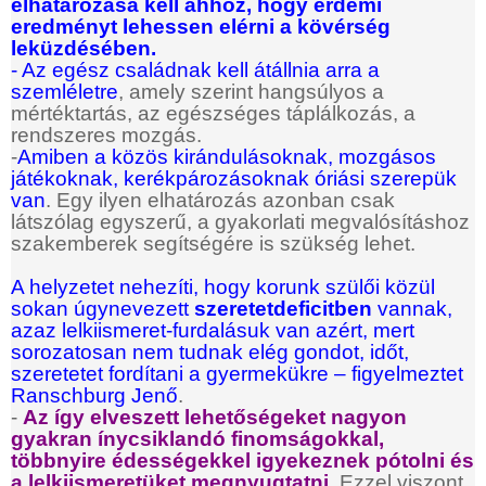
elhatározása kell ahhoz, hogy érdemi
eredményt lehessen elérni a kövérség
leküzdésében.
- Az egész családnak kell átállnia arra a
szemléletre
, amely szerint hangsúlyos a
mértéktartás, az egészséges táplálkozás, a
rendszeres mozgás.
-
Amiben a közös kirándulásoknak, mozgásos
játékoknak, kerékpározásoknak óriási szerepük
van
. Egy ilyen elhatározás azonban csak
látszólag egyszerű, a gyakorlati megvalósításhoz
szakemberek segítségére is szükség lehet.
A helyzetet nehezíti, hogy korunk szülői közül
sokan úgynevezett
szeretetdeficitben
vannak,
azaz lelkiismeret-furdalásuk van azért, mert
sorozatosan nem tudnak elég gondot, időt,
szeretetet fordítani a gyermekükre – figyelmeztet
Ranschburg Jenő
.
-
Az így elveszett lehetőségeket nagyon
gyakran ínycsiklandó finomságokkal,
többnyire édességekkel igyekeznek pótolni és
a lelkiismeretüket megnyugtatni
. Ezzel viszont