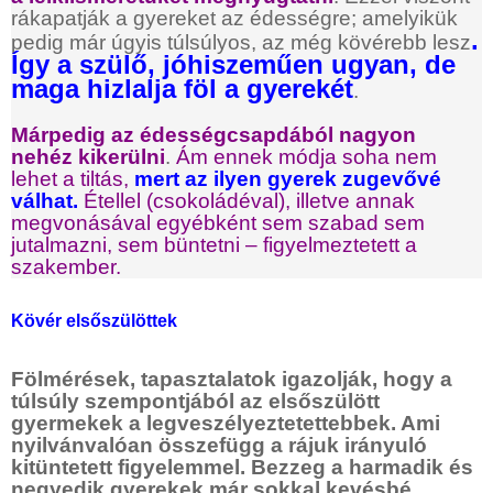
rákapatják a gyereket az édességre; amelyikük
.
pedig már úgyis túlsúlyos, az még kövérebb lesz
Így a szülő, jóhiszeműen ugyan, de
maga hizlalja föl a gyerekét
.
Márpedig az édességcsapdából nagyon
nehéz kikerülni
.
Ám ennek módja soha nem
lehet a tiltás,
mert az ilyen gyerek zugevővé
válhat.
Étellel (csokoládéval), illetve annak
megvonásával egyébként sem szabad sem
jutalmazni, sem büntetni – figyelmeztetett a
szakember.
Kövér elsőszülöttek
Fölmérések, tapasztalatok igazolják, hogy a
túlsúly szempontjából az elsőszülött
gyermekek a legveszélyeztetettebbek. Ami
nyilvánvalóan összefügg a rájuk irányuló
kitüntetett figyelemmel. Bezzeg a harmadik és
negyedik gyerekek már sokkal kevésbé