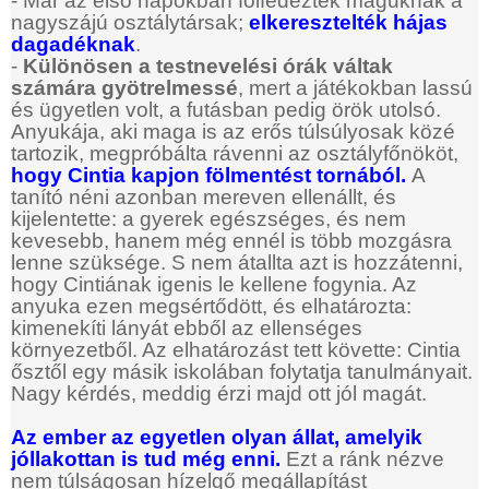
- Már az első napokban fölfedezték maguknak a
nagyszájú osztálytársak;
elkeresztelték hájas
dagadéknak
.
-
Különösen a testnevelési órák váltak
számára gyötrelmessé
, mert a játékokban lassú
és ügyetlen volt, a futásban pedig örök utolsó.
Anyukája, aki maga is az erős túlsúlyosak közé
tartozik, megpróbálta rávenni az osztályfőnököt,
hogy Cintia kapjon fölmentést tornából.
A
tanító néni azonban mereven ellenállt, és
kijelentette: a gyerek egészséges, és nem
kevesebb, hanem még ennél is több mozgásra
lenne szüksége. S nem átallta azt is hozzátenni,
hogy Cintiának igenis le kellene fogynia. Az
anyuka ezen megsértődött, és elhatározta:
kimenekíti lányát ebből az ellenséges
környezetből. Az elhatározást tett követte: Cintia
ősztől egy másik iskolában folytatja tanulmányait.
Nagy kérdés, meddig érzi majd ott jól magát.
Az ember az egyetlen olyan állat, amelyik
jóllakottan is tud még enni.
Ezt a ránk nézve
nem túlságosan hízelgő megállapítást