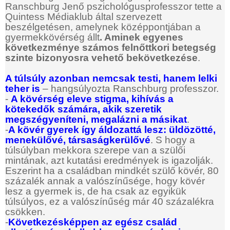
Ranschburg Jenő pszichológusprofesszor tette a
Quintess Médiaklub által szervezett
beszélgetésen, amelynek középpontjában a
gyermekkövérség állt
. Aminek egyenes
következménye számos felnőttkori betegség
szinte bizonyosra vehető bekövetkezése
.
A túlsúly azonban nemcsak testi, hanem lelki
teher is
– hangsúlyozta Ranschburg professzor.
-
A kövérség eleve stigma, kihívás a
kötekedők számára, akik szeretik
megszégyeníteni, megalázni a másikat
.
-
A kövér gyerek így áldozattá lesz: üldözötté,
menekülővé, társaságkerülővé
. S hogy a
túlsúlyban mekkora szerepe van a szülői
mintának, azt kutatási eredmények is igazolják.
Eszerint ha a családban mindkét szülő kövér, 80
százalék annak a valószínűsége, hogy kövér
lesz a gyermek is, de ha csak az egyikük
túlsúlyos, ez a valószínűség már 40 százalékra
csökken.
-
Következésképpen az egész család