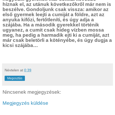
híznak el, az utánuk következőkről már nem is
beszélve. Gondoljunk csak vissza: amikor az
első gyermek leejti a cumiját a földre, azt az
anyuka kifőzi, fertőtleníti, és úgy adja a
szájába. Ha a második gyerekkel történik
ugyanez, a cumit csak hideg vízben mossa
meg, ha pedig a harmadik ejti ki a cumiját, azt
már csak beletörli a kötényébe, és úgy dugja a
kicsi szájába…
Névtelen
at
0:39
Megosztás
Nincsenek megjegyzések:
Megjegyzés küldése