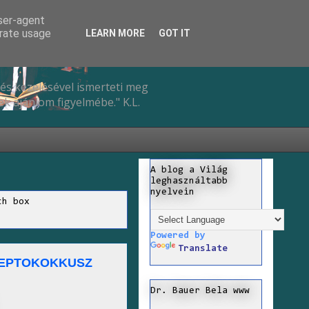
user-agent
erate usage
LEARN MORE
GOT IT
és kezelésével ismerteti meg
k ajánlom figyelmébe." K.L.
A blog a Világ
leghasználtabb
nyelvein
ch box
Powered by
Translate
REPTOKOKKUSZ
Dr. Bauer Bela www