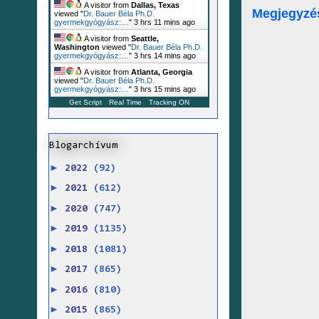
A visitor from
Dallas, Texas
Megjegyzé
viewed "
Dr. Bauer Béla Ph.D.
gyermekgyógyász:…
"
3 hrs 11 mins ago
A visitor from
Seattle,
Washington
viewed "
Dr. Bauer Béla Ph.D.
gyermekgyógyász:…
"
3 hrs 14 mins ago
A visitor from
Atlanta, Georgia
viewed "
Dr. Bauer Béla Ph.D.
gyermekgyógyász:…
"
3 hrs 15 mins ago
Get Script
Real Time
Tracking ON
Blogarchívum
►
2022
(92)
►
2021
(612)
►
2020
(747)
►
2019
(1135)
►
2018
(1081)
►
2017
(865)
►
2016
(810)
►
2015
(865)