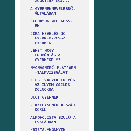
ZOOSTER/ EGY...
A GYERMEKNEVELÉSRŐL
ÁLTALÁBAN
BOLHÁSOK WELLNESS-
EN
JÓRA NEVELÉS-JÓ
GYERMEK-ROSSZ
GYERMEK
LEHET HOGY
LEUKÉMIÁS A
GYERMEKE ??
NYOMÁSMÉRŐ PLATFORM
-TALPVIZSGÁLAT
KICSI VAGYOK ÉN MÉG
AZ ILYEN CSELES
DOLGOKRA
DUCI GYERMEK
PIKKELYSÖMÖR A SZÁJ
KÖRÜL
ALKOHOLISTA SZÜLŐ A
CSALÁDBAN
KRISTÁLYKÖNNYEK