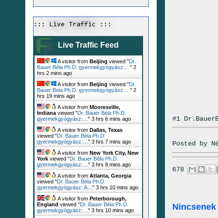
::: Live Traffic :::
Live Traffic Feed
A visitor from
Beijing
viewed "
Dr.
Bauer Béla Ph.D. gyermekgyógyász:…
"
2
hrs 2 mins ago
A visitor from
Beijing
viewed "
Dr.
Bauer Béla Ph.D. gyermekgyógyász:…
"
2
hrs 19 mins ago
A visitor from
Mooresville,
Indiana
viewed "
Dr. Bauer Béla Ph.D.
#1 Dr.Bauer
gyermekgyógyász:…
"
3 hrs 6 mins ago
A visitor from
Dallas, Texas
viewed "
Dr. Bauer Béla Ph.D.
gyermekgyógyász:…
"
3 hrs 7 mins ago
Posted by
N
A visitor from
New York City, New
York
viewed "
Dr. Bauer Béla Ph.D.
gyermekgyógyász:…
"
3 hrs 8 mins ago
678
A visitor from
Atlanta, Georgia
viewed "
Dr. Bauer Béla Ph.D.
gyermekgyógyász: A…
"
3 hrs 10 mins ago
A visitor from
Peterborough,
England
viewed "
Dr. Bauer Béla Ph.D.
Nincsenek
gyermekgyógyász:…
"
3 hrs 10 mins ago