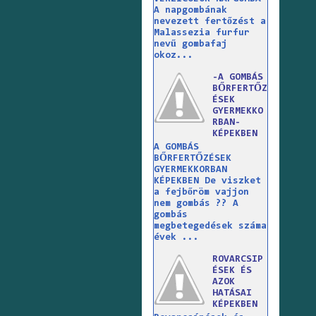
A napgombának
nevezett fertőzést a
Malassezia furfur
nevű gombafaj
okoz...
-A GOMBÁS
BŐRFERTŐZ
ÉSEK
GYERMEKKO
RBAN-
KÉPEKBEN
A GOMBÁS
BŐRFERTŐZÉSEK
GYERMEKKORBAN
KÉPEKBEN De viszket
a fejbőröm vajjon
nem gombás ?? A
gombás
megbetegedések száma
évek ...
ROVARCSIP
ÉSEK ÉS
AZOK
HATÁSAI
KÉPEKBEN