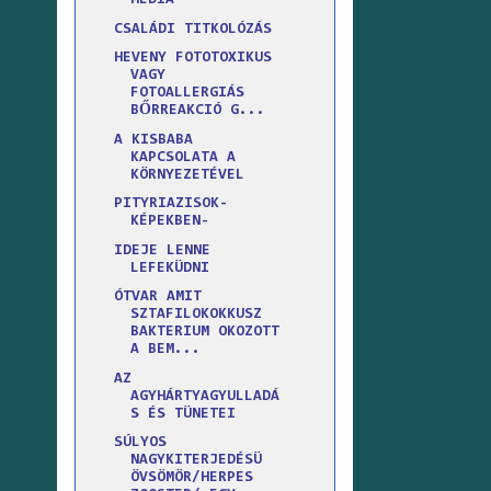
MÉDIA
CSALÁDI TITKOLÓZÁS
HEVENY FOTOTOXIKUS
VAGY
FOTOALLERGIÁS
BŐRREAKCIÓ G...
A KISBABA
KAPCSOLATA A
KÖRNYEZETÉVEL
PITYRIAZISOK-
KÉPEKBEN-
IDEJE LENNE
LEFEKÜDNI
ÓTVAR AMIT
SZTAFILOKOKKUSZ
BAKTERIUM OKOZOTT
A BEM...
AZ
AGYHÁRTYAGYULLADÁ
S ÉS TÜNETEI
SÚLYOS
NAGYKITERJEDÉSÜ
ÖVSÖMÖR/HERPES