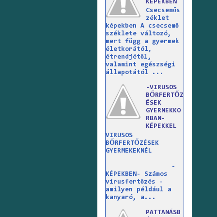
KÉPEKBEN
Csecsemős
zéklet
képekben A csecsemő
széklete változó,
mert függ a gyermek
életkorától,
étrendjétől,
valamint egészségi
állapotától ...
-VIRUSOS
BŐRFERTŐZ
ÉSEK
GYERMEKKO
RBAN-
KÉPEKKEL
VIRUSOS
BŐRFERTŐZÉSEK
GYERMEKEKNÉL
-
KÉPEKBEN- Számos
vírusfertőzés -
amilyen például a
kanyaró, a...
PATTANÁSB