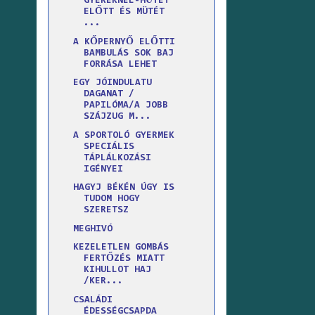
GYEREKNÉL-MŰTÉT
ELŐTT ÉS MÜTÉT
...
A KŐPERNYŐ ELŐTTI
BAMBULÁS SOK BAJ
FORRÁSA LEHET
EGY JÓINDULATU
DAGANAT /
PAPILÓMA/A JOBB
SZÁJZUG M...
A SPORTOLÓ GYERMEK
SPECIÁLIS
TÁPLÁLKOZÁSI
IGÉNYEI
HAGYJ BÉKÉN ÚGY IS
TUDOM HOGY
SZERETSZ
MEGHIVÓ
KEZELETLEN GOMBÁS
FERTŐZÉS MIATT
KIHULLOT HAJ
/KER...
CSALÁDI
ÉDESSÉGCSAPDA