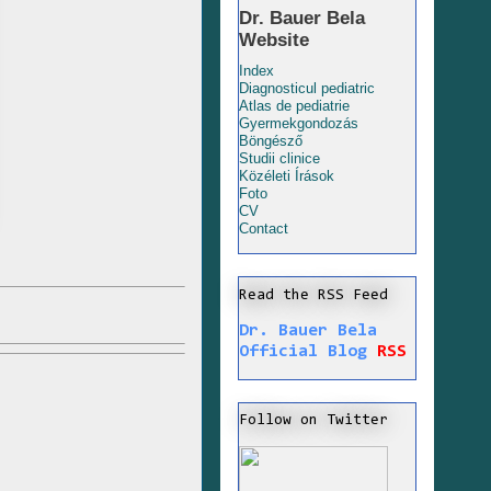
Dr. Bauer Bela
Website
Index
Diagnosticul pediatric
Atlas de pediatrie
Gyermekgondozás
Böngésző
Studii clinice
Közéleti Írások
Foto
CV
Contact
Read the RSS Feed
Dr. Bauer Bela
Official Blog
RSS
Follow on Twitter