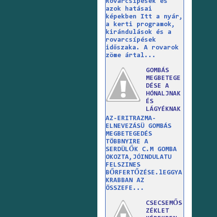
Rovarcsípések és
azok hatásai
képekben Itt a nyár,
a kerti programok,
kirándulások és a
rovarcsípések
időszaka. A rovarok
zöme ártal...
GOMBÁS
MEGBETEGE
DÉSE A
HÓNALJNAK
ÉS
LÁGYÉKNAK
AZ-ERITRAZMA-
ELNEVEZÁSÜ GOMBÁS
MEGBETEGEDÉS
TÖBBNYIRE A
SERDÜLŐK C.M GOMBA
OKOZTA,JÓINDULATU
FELSZINES
BŐRFERTŐZÉSE.lEGGYA
KRABBAN AZ
ÖSSZEFE...
CSECSEMŐS
ZÉKLET