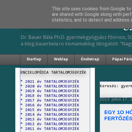
This site uses cookies from Google to d
are shared with Google along with perf
Dr. Bauer Béla Ph.D. 
statistics, and to detect and address 
Dr. Bauer Béla Ph.D. gyermekgyógyász főorvos, 50
a blog.bauerbela.ro kismamablog látogatóit. "Nag
Startlap
Weblap
Önéletrajz
Pápai Pári
ENCIKLOPÉDIA TARTALOMJEGYZÉK
* 2021 év TARTALOMJEGYZÉK
Keresés: gyer
* 2020 év TARTALOMJEGYZÉK
* 2019 év TARTALOMJEGYZÉK
* 2018 év TARTALOMJEGYZÉK
2013. július 17.,
* 2017 év TARTALOMJEGYZÉK
* 2016 év TARTALOMJEGYZÉK
* 2015 év TARTALOMJEGYZÉK
EGY 1O H
* 2014 év TARTALOMJEGYZÉK
FERTŐZÉS
* 2013 év TARTALOMJEGYZÉK
* 2012 év TARTALOMJEGYZÉK
* 2011 év TARTALOMJEGYZÉK