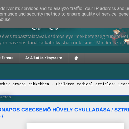
eliver its services and to analyze traffic. Your IP address and 
ormance and security metrics to ensure quality of service, gen
gyermekgyógyász
abuse.
 éves tapasztalatával, számos gyermekbetegség tüneteivel 
yon hasznos tanácsokat olvashattunk ismét. Minden szülőne
z Ferenc
Az Alkotás Kényszere
@
mekek orvosi cikkekben - Children medical articles: Sear
 szerda
ÓNAPOS CSECSEMŐ HÜVELY GYULLADÁSA / SZT
 /