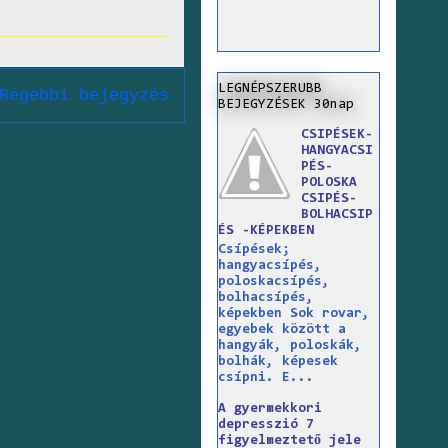
LEGNÉPSZERUBB
Régebbi bejegyzés
BEJEGYZÉSEK 30nap
CSIPÉSEK-
HANGYACSI
PÉS-
POLOSKA
CSIPÉS-
BOLHACSIP
ÉS -KÉPEKBEN
Csípések;
hangyacsípés,
poloskacsípés,
bolhacsípés,
képekben Sok rovar,
egyebek között a
hangyák, poloskák,
bolhák, képesek
csípni. E...
A gyermekkori
depresszió 7
figyelmeztető jele