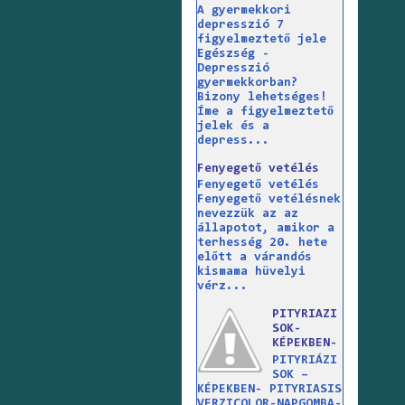
A gyermekkori
depresszió 7
figyelmeztető jele
Egészség -
Depresszió
gyermekkorban?
Bizony lehetséges!
Íme a figyelmeztető
jelek és a
depress...
Fenyegető vetélés
Fenyegető vetélés
Fenyegető vetélésnek
nevezzük az az
állapotot, amikor a
terhesség 20. hete
előtt a várandós
kismama hüvelyi
vérz...
PITYRIAZI
SOK-
KÉPEKBEN-
PITYRIÁZI
SOK –
KÉPEKBEN- PITYRIASIS
VERZICOLOR-NAPGOMBA-