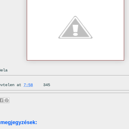
Bela
évtelen
at
7:58
345
 megjegyzések: