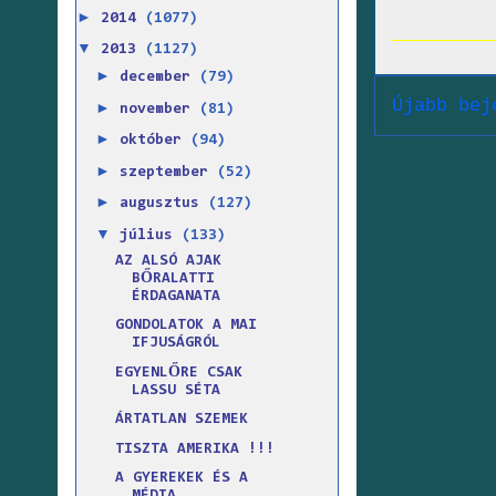
►
2014
(1077)
▼
2013
(1127)
►
december
(79)
Újabb bej
►
november
(81)
►
október
(94)
►
szeptember
(52)
►
augusztus
(127)
▼
július
(133)
AZ ALSÓ AJAK
BŐRALATTI
ÉRDAGANATA
GONDOLATOK A MAI
IFJUSÁGRÓL
EGYENLŐRE CSAK
LASSU SÉTA
ÁRTATLAN SZEMEK
TISZTA AMERIKA !!!
A GYEREKEK ÉS A