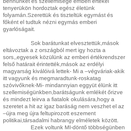
bennünket és szellemisége emberi értékei
tenyerükön hordoztak egész életünk
folyamán.Szerettük és tiszteltük egymást és
főként el tudtuk nézni egymás emberi
gyarlóságait.
Sok barátunkat elvesztettük,mások
eltávoztak a z országból mert igy hozta a
sors,,egyesek közülünk az emberi értékrendszer
felső határait érintették,mások az erdélyi
magyarság kiválóivá lettek- Mi a –végváriak-akik
itt vagyunk és megmaradtunk-roskatag
szóvivőknek-Mi- mindannyian eggyüt élünk itt
szellemiségünkben,barátságunk emlékét őrizve
és mindezt leirva a fiatalok okulására,hogy a
szeretet a hit az igaz baráság nem veszhet el az
–újra meg újra feltupirozott eszement
politikai,társadalmi habrangy elméletek között.
Ezek voltunk MI-döntő többségünben