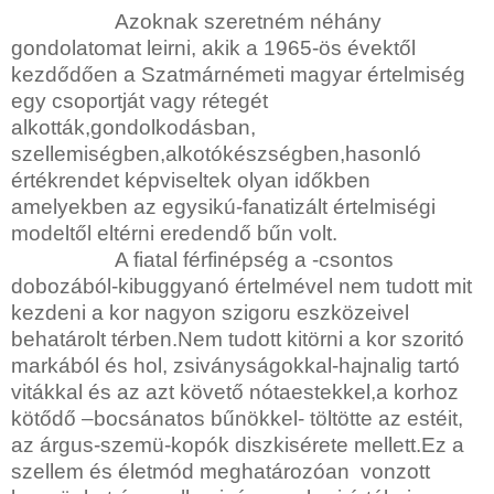
Azoknak szeretném néhány
gondolatomat leirni, akik a 1965-ös évektől
kezdődően a Szatmárnémeti magyar értelmiség
egy csoportját vagy rétegét
alkották,gondolkodásban,
szellemiségben,alkotókészségben,hasonló
értékrendet képviseltek olyan időkben
amelyekben az egysikú-fanatizált értelmiségi
modeltől eltérni eredendő bűn volt.
A fiatal férfinépség a -csontos
dobozából-kibuggyanó értelmével nem tudott mit
kezdeni a kor nagyon szigoru eszközeivel
behatárolt térben.Nem tudott kitörni a kor szoritó
markából és hol, zsiványságokkal-hajnalig tartó
vitákkal és az azt követő nótaestekkel,a korhoz
kötődő –bocsánatos bűnökkel- töltötte az estéit,
az árgus-szemü-kopók diszkisérete mellett.Ez a
szellem és életmód meghatározóan vonzott