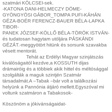
szatmári KÖLCSEI-sek.
-KATONA DANI-HELMECZY DÖME-
GYÖNGYÖSI GÁBOR_TOMPA PUFI-KÁHÁN
GÉZA-BOÉR FERENCZ-BAUER BÉLA-LAPKA
TIBOR-
PANEK JÓZSEF-KÖLLŐ BÉLA-TÖRÖK ISTVÁN-
és tudatosan hagytam utóljára PÁSKÁNDI
GÉZÁT.-meggyötört hitünk és sorsunk szavakba
vésett mentorát.
Tehát az Erdélyi Magyar szinjátszás
kiválóságaitól kezdve,a KOSSUTH dijas
drámairóig és a többiek akik hittel és méltósággal
szolgálták a maguk szintjén Szatmár
társadalmát.A –Tabak –bár volt a találkozási
helyünk a Pannónia átjáró mellett.Egyszóval mi
voltunk szatmáron a Tabakosok-
Köszönöm a jókivánságaidat-