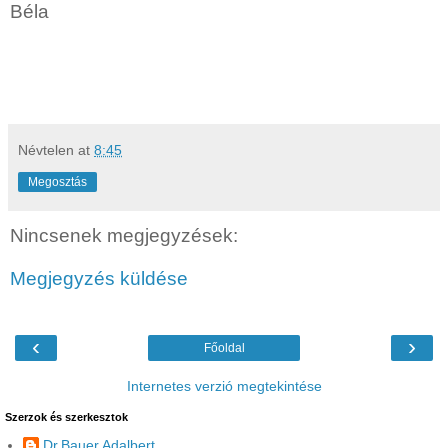
Béla
Névtelen
at
8:45
Megosztás
Nincsenek megjegyzések:
Megjegyzés küldése
‹
›
Főoldal
Internetes verzió megtekintése
Szerzok és szerkesztok
Dr.Bauer Adalbert