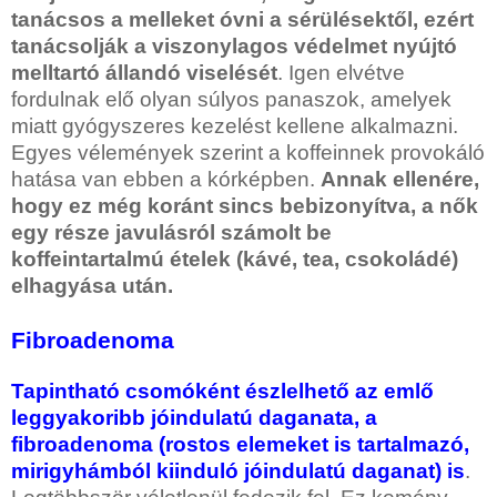
tanácsos a melleket óvni a sérülésektől, ezért
tanácsolják a viszonylagos védelmet nyújtó
melltartó állandó viselését
. Igen elvétve
fordulnak elő olyan súlyos panaszok, amelyek
miatt gyógyszeres kezelést kellene alkalmazni.
Egyes vélemények szerint a koffeinnek provokáló
hatása van ebben a kórképben.
Annak ellenére,
hogy ez még koránt sincs bebizonyítva, a nők
egy része javulásról számolt be
koffeintartalmú ételek (kávé, tea, csokoládé)
elhagyása után.
Fibroadenoma
Tapintható csomóként észlelhető az emlő
leggyakoribb jóindulatú daganata, a
fibroadenoma (rostos elemeket is tartalmazó,
mirigyhámból kiinduló jóindulatú daganat) is
.