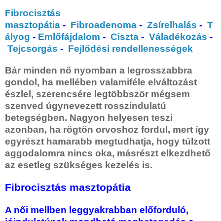
Fibrocisztás
masztopátia
-
Fibroadenoma
-
Zsírelhalás
-
T
ályog
-
Emlőfájdalom
-
Ciszta
-
Váladékozás
-
Tejcsorgás
-
Fejlődési rendellenességek
Bár minden nő nyomban a legrosszabbra
gondol, ha mellében valamiféle elváltozást
észlel, szerencsére legtöbbször mégsem
szenved úgynevezett rosszindulatú
betegségben. Nagyon helyesen teszi
azonban, ha rögtön orvoshoz fordul, mert így
egyrészt hamarabb megtudhatja, hogy túlzott
aggodalomra nincs oka, másrészt elkezdhető
az esetleg szükséges kezelés is.
Fibrocisztás masztopátia
A női mellben leggyakrabban előforduló,