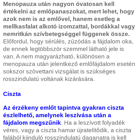
Menopauza után nagyon óvatosan kell
értékelni az emlőpanaszokat, mert lehet, hogy
azok nem is az emlővel, hanem esetleg a
mellkasfalat alkotó izomzattal, bordákkal vagy
nemritkán szívbetegséggel függenek össze.
Előfordul, hogy sérülés, zúzódás a fájdalom oka,
de ennek legtöbbször szemmel látható jele is
van. A nem magyarázható, különösen a
menopauza után jelentkező emlőfájdalom esetén
sokszor szövettani vizsgálat is szükséges
rosszindulatú voltának kizárására.
Ciszta
Az érzékeny emlőt tapintva gyakran ciszta
észlelhető, amelynek leszívása után a
fájdalom megszűnik
. Ha a leszívott folyadék
véres, vagy a ciszta hamar újratelítődik, a ciszta
falából kiinduló rosszindulatú daganatra is kell