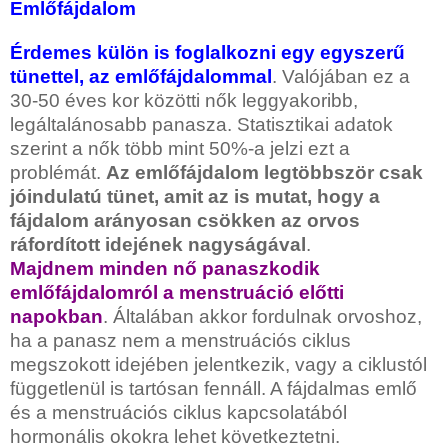
Emlőfájdalom
Érdemes külön is foglalkozni egy egyszerű
tünettel, az emlőfájdalommal
. Valójában ez a
30-50 éves kor közötti nők leggyakoribb,
legáltalánosabb panasza. Statisztikai adatok
szerint a nők több mint 50%-a jelzi ezt a
problémát.
Az emlőfájdalom legtöbbször csak
jóindulatú tünet, amit az is mutat, hogy a
fájdalom arányosan csökken az orvos
ráfordított idejének nagyságával
.
Majdnem minden nő panaszkodik
emlőfájdalomról a menstruáció előtti
napokban
. Általában akkor fordulnak orvoshoz,
ha a panasz nem a menstruációs ciklus
megszokott idejében jelentkezik, vagy a ciklustól
függetlenül is tartósan fennáll. A fájdalmas emlő
és a menstruációs ciklus kapcsolatából
hormonális okokra lehet következtetni.