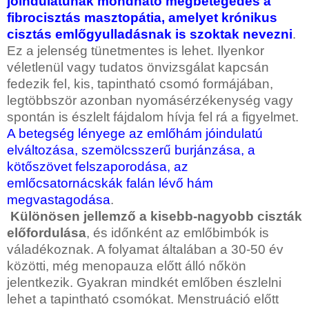
jóindulatúnak mondható megbetegedés a
fibrocisztás masztopátia, amelyet krónikus
cisztás emlőgyulladásnak is szoktak nevezni
.
Ez a jelenség tünetmentes is lehet. Ilyenkor
véletlenül vagy tudatos önvizsgálat kapcsán
fedezik fel, kis, tapintható csomó formájában,
legtöbbször azonban nyomásérzékenység vagy
spontán is észlelt fájdalom hívja fel rá a figyelmet.
A betegség lényege az emlőhám jóindulatú
elváltozása, szemölcsszerű burjánzása, a
kötőszövet felszaporodása, az
emlőcsatornácskák falán lévő hám
megvastagodása
.
Különösen jellemző a kisebb-nagyobb ciszták
előfordulása
, és időnként az emlőbimbók is
váladékoznak. A folyamat általában a 30-50 év
közötti, még menopauza előtt álló nőkön
jelentkezik. Gyakran mindkét emlőben észlelni
lehet a tapintható csomókat. Menstruáció előtt