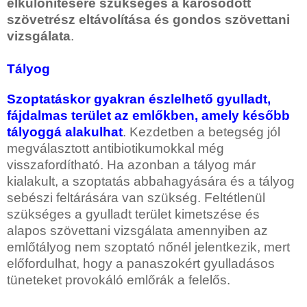
elkülönítésére szükséges a károsodott
szövetrész eltávolítása és gondos szövettani
vizsgálata
.
Tályog
Szoptatáskor gyakran észlelhető gyulladt,
fájdalmas terület az emlőkben, amely később
tályoggá alakulhat
. Kezdetben a betegség jól
megválasztott antibiotikumokkal még
visszafordítható. Ha azonban a tályog már
kialakult, a szoptatás abbahagyására és a tályog
sebészi feltárására van szükség. Feltétlenül
szükséges a gyulladt terület kimetszése és
alapos szövettani vizsgálata amennyiben az
emlőtályog nem szoptató nőnél jelentkezik, mert
előfordulhat, hogy a panaszokért gyulladásos
tüneteket provokáló emlőrák a felelős.