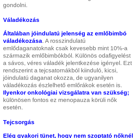
gondolni.
Váladékozás
Általában jóindulatú jelenség az emlőbimbó
váladékozása
. A rosszindulatú
emlődaganatoknak csak kevesebb mint 10%-a
származik emlőbimbókból. Különös odafigyelést
a sávos, véres váladék jelentkezése igényel. Ezt
rendszerint a tejcsatornákból kiinduló, kicsi,
jóindulatú daganat okozza, de ugyanilyen
váladékozás észlelhető emlőrákok esetén is.
Ilyenkor onkológiai vizsgálatra van szükség;
különösen fontos ez menopauza körüli nők
esetén.
Tejcsorgás
Elég gyakori tünet, hogy nem szoptató nőknél