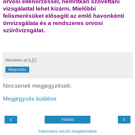
orvosi ellenőrzéssel, nemritkán szövettani
vizsgálattal lehet kizárni. Mielőbbi
felismerésüket elősegíti az emlő havonkénti
önvizsgálata és a rendszeres orvosi
szűrővizsgálat.
Névtelen
at
5:57
Megosztás
Nincsenek megjegyzések:
Megjegyzés küldése
‹
›
Főoldal
Internetes verzió megtekintése