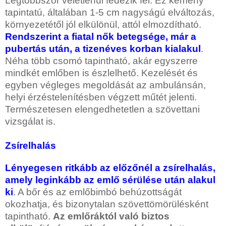
Legtöbbször véletlenül fedezik fel. Ez kemény
tapintatú, általában 1-5 cm nagyságú elváltozás,
környezetétől jól elkülönül, attól elmozdítható.
Rendszerint a fiatal nők betegsége, már a
pubertás után, a tizenéves korban kialakul
.
Néha több csomó tapintható, akár egyszerre
mindkét emlőben is észlelhető. Kezelését és
egyben végleges megoldását az ambulánsán,
helyi érzéstelenítésben végzett műtét jelenti.
Természetesen elengedhetetlen a szövettani
vizsgálat is.
Zsírelhalás
Lényegesen ritkább az előzőnél a zsírelhalás,
amely leginkább az emlő sérülése után alakul
ki
. A bőr és az emlőbimbó behúzottságát
okozhatja, és bizonytalan szövettömörülésként
tapintható.
Az emlőráktól való biztos