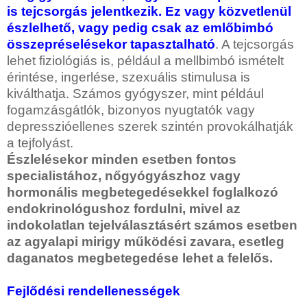
is tejcsorgás jelentkezik. Ez vagy közvetlenül
észlelhető, vagy pedig csak az emlőbimbó
összepréselésekor tapasztalható
. A tejcsorgás
lehet fiziológiás is, például a mellbimbó ismételt
érintése, ingerlése, szexuális stimulusa is
kiválthatja. Számos gyógyszer, mint például
fogamzásgátlók, bizonyos nyugtatók vagy
depresszióellenes szerek szintén provokálhatják
a tejfolyást.
Észlelésekor minden esetben fontos
specialistához, nőgyógyászhoz vagy
hormonális megbetegedésekkel foglalkozó
endokrinológushoz fordulni, mivel az
indokolatlan tejelválasztásért számos esetben
az agyalapi mirigy működési zavara, esetleg
daganatos megbetegedése lehet a felelős.
Fejlődési rendellenességek