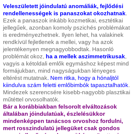
Veleszületett jóindulatú anomáliák, fejlődési
rendellenességek is panaszokat okozhatnak
.
Ezek a panaszok inkább kozmetikai, esztétikai
jellegűek, azonban komoly pszichés problémákat
is eredményezhetnek. Ilyen lehet, ha valakinek
rendkívül fejletlenek a mellei, vagy ha azok
jelentékenyen megnagyobbodtak. Hasonló
problémát okoz,
ha a mellek aszimmetrikusak
,
vagyis a kétoldali emlők egymáshoz képest mind
formájukban, mind nagyságukban lényeges
eltérést mutatnak
. Nem ritka, hogy a hónaljtól
kiindulva szám feletti emlőbimbók tapasztalhatók
.
Mindezek szerencsére kisebb-nagyobb plasztikai
műtéttel orvosolhatók.
Bár a korábbiakban felsorolt elváltozások
általában jóindulatúak, észlelésükkor
mindenképpen tanácsos orvoshoz fordulni,
mert rosszindulatú jellegüket csak gondos