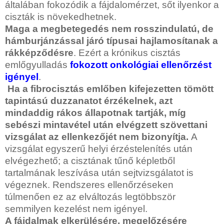
általában fokozódik a fájdalomérzet, sőt ilyenkor a
ciszták is növekedhetnek.
Maga a megbetegedés nem rosszindulatú, de
hámburjánzással járó típusai hajlamosítanak a
rákképződésre
. Ezért a krónikus cisztás
emlőgyulladás
fokozott onkológiai ellenőrzést
igényel
.
Ha a fibrocisztás emlőben kifejezetten tömött
tapintású duzzanatot érzékelnek, azt
mindaddig rákos állapotnak tartják, míg
sebészi mintavétel után elvégzett szövettani
vizsgálat az ellenkezőjét nem bizonyítja.
A
vizsgálat egyszerű helyi érzéstelenítés után
elvégezhető; a cisztának tűnő képletből
tartalmának leszívása után sejtvizsgálatot is
végeznek. Rendszeres ellenőrzéseken
túlmenően ez az elváltozás legtöbbször
semmilyen kezelést nem igényel.
A fájdalmak elkerülésére, megelőzésére