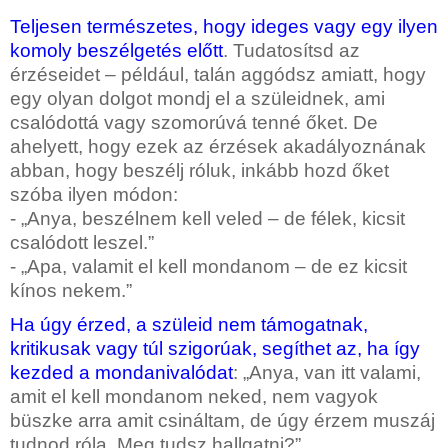
Teljesen természetes, hogy ideges vagy egy ilyen
komoly beszélgetés előtt
.
Tudatosítsd az
érzéseidet – például, talán aggódsz amiatt, hogy
egy olyan dolgot mondj el a szüleidnek, ami
csalódottá vagy szomorúvá tenné őket. De
ahelyett, hogy ezek az érzések akadályoznának
abban, hogy beszélj róluk, inkább hozd őket
szóba ilyen módon:
- „Anya, beszélnem kell veled – de félek, kicsit
csalódott leszel.”
- „Apa, valamit el kell mondanom – de ez kicsit
kínos nekem.”
Ha úgy érzed, a szüleid nem támogatnak,
kritikusak vagy túl szigorúak, segíthet az, ha így
kezded a mondanivalódat
:
„Anya, van itt valami,
amit el kell mondanom neked, nem vagyok
büszke arra amit csináltam, de úgy érzem muszáj
tudnod róla. Meg tudsz hallgatni?”