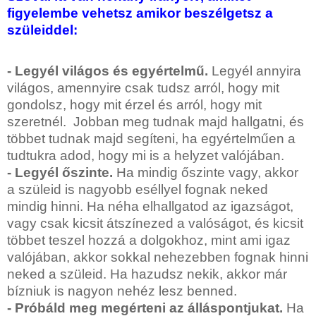
figyelembe vehetsz amikor beszélgetsz a
szüleiddel:
-
Legyél világos és egyértelmű
.
Legyél annyira
világos, amennyire csak tudsz arról, hogy mit
gondolsz, hogy mit érzel és arról, hogy mit
szeretnél. Jobban meg tudnak majd hallgatni, és
többet tudnak majd segíteni, ha egyértelműen a
tudtukra adod, hogy mi is a helyzet valójában.
- Legyél őszinte
.
Ha mindig őszinte vagy, akkor
a szüleid is nagyobb eséllyel fognak neked
mindig hinni. Ha néha elhallgatod az igazságot,
vagy csak kicsit átszínezed a valóságot, és kicsit
többet teszel hozzá a dolgokhoz, mint ami igaz
valójában, akkor sokkal nehezebben fognak hinni
neked a szüleid. Ha hazudsz nekik, akkor már
bízniuk is nagyon nehéz lesz benned
.
-
Próbáld meg megérteni az álláspontjukat
.
Ha