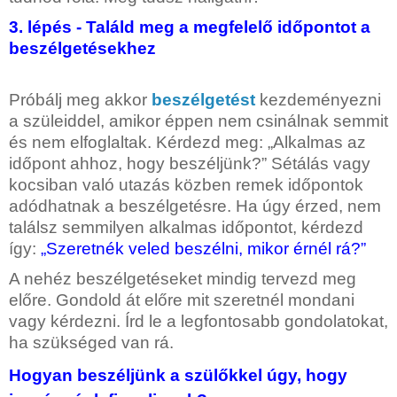
3. lépés - Találd meg a megfelelő időpontot a
beszélgetésekhez
Próbálj meg akkor
beszélgetést
kezdeményezni
a szüleiddel, amikor éppen nem csinálnak semmit
és nem elfoglaltak. Kérdezd meg: „Alkalmas az
időpont ahhoz, hogy beszéljünk?” Sétálás vagy
kocsiban való utazás közben remek időpontok
adódhatnak a beszélgetésre. Ha úgy érzed, nem
találsz semmilyen alkalmas időpontot, kérdezd
így:
„Szeretnék veled beszélni, mikor érnél rá?”
A nehéz beszélgetéseket mindig tervezd meg
előre. Gondold át előre mit szeretnél mondani
vagy kérdezni. Írd le a legfontosabb gondolatokat,
ha szükséged van rá.
Hogyan beszéljünk a szülőkkel úgy, hogy