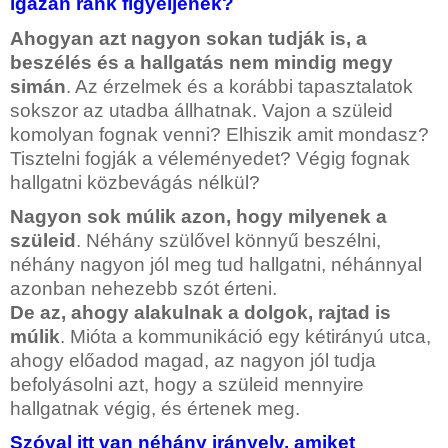
igazán ránk figyeljenek?
Ahogyan azt nagyon sokan tudják is, a
beszélés és a hallgatás nem mindig megy
simán
. Az érzelmek és a korábbi tapasztalatok
sokszor az utadba állhatnak. Vajon a szüleid
komolyan fognak venni? Elhiszik amit mondasz?
Tisztelni fogják a véleményedet? Végig fognak
hallgatni közbevágás nélkül?
Nagyon sok múlik azon, hogy milyenek a
szüleid
. Néhány szülővel könnyű beszélni,
néhány nagyon jól meg tud hallgatni, néhánnyal
azonban nehezebb szót érteni.
De az, ahogy alakulnak a dolgok, rajtad is
múlik
. Mióta a kommunikáció egy kétirányú utca,
ahogy előadod magad, az nagyon jól tudja
befolyásolni azt, hogy a szüleid mennyire
hallgatnak végig, és értenek meg.
Szóval itt van néhány irányelv, amiket