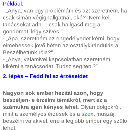
Például:
- „Anya, van egy problémám és azt szeretném, ha
csak simán végighallgatnál, oké? Nem kell
tanácsokat adni – csak hallgasd meg a
gondomat, légy szíves.”
- „Apa, szeretném az engedélyedet kérni, hogy
elmehessek jövő héten az osztálykirándulásra.
Beszélhetünk róla?”
- „Anya, valamivel kapcsolatban szeretném
kikérni a tanácsodat. Tudsz segíteni?”
2. lépés – Fedd fel az érzéseidet
Nagyon sok ember hezitál azon, hogy
beszéljen- e érzelmi témákról, mert ez a
számukra igen kényes lehet
. Olyan dolgokról,
mint a személyes érzések és a
szex
,
muszáj
beszélni valakivel, erre a legjobb ember egy szülő
lehet.