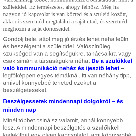
szüleiddel. Ez természetes, ahogy felnősz. Még ha
nagyon jó kapcsolat is van közted és a szüleid között,
akkor is szeretnéd megtalálni a saját utad, és szeretnéd
meghozni a saját döntéseidet.
Gondolj bele, attól még jó érzés lehet néha leülni
és beszélgetni a szüleiddel. Valószínűleg
szükséged van a segítségükre, tanácsaikra vagy
csak simán a társaságukra néha
.
De a szülőkkel
való kommunikáció nehéz és ijesztő lehet
–
legfőképpen egyes témáknál. Itt van néhány tipp,
amivel könnyebbé teheted ezeket a
beszélgetéseket.
Beszélgessetek mindennapi dolgokról – és
minden nap
Minél többet csinálsz valamit, annál könnyebb
lesz. A mindennapi beszélgetés a
szülőkkel
kialakíthat egy olyan kapcsolatot, ami könnyebbé