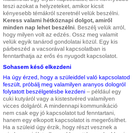
teszi azokat a helyzeteket, amikor kicsit
kényesebb témákról szeretnél velük beszélni.
Keress valami hétköznapi dolgot, amiről
minden nap lehet beszélni
.
Beszélj velük arról,
hogy milyen volt az edzés. Ossz meg valamit
velük egyik tanárod gondolatai közül. Egy kis
párbeszéd a vacsorával kapcsolatban is
fenntarthatja az erős és nyugodt kapcsolatot
.
Sohasem késő elkezdeni
Ha úgy érzed, hogy a szüleiddel való kapcsolatod
feszült, próbálj meg valamilyen aranyos dologról
folytatott beszélgetésbe kezdeni
–
például egy
cuki kutyáról vagy a kistestvéred valamilyen
vicces dolgáról. A mindennapi kommunikáció
nem csak egy jó kapcsolatot tud fenntartani,
hanem egy elkopott kapcsolatot is megerősíthet.
Ha a szüleid úgy érzik, hogy részt vesznek a