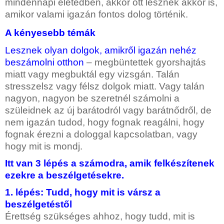
mindennapi életedben, akkor ott lesznek akkor is,
amikor valami igazán fontos dolog történik.
A kényesebb témák
Lesznek olyan dolgok, amikről igazán nehéz
beszámolni otthon
–
megbüntettek gyorshajtás
miatt vagy megbuktál egy vizsgán. Talán
stresszelsz vagy félsz dolgok miatt. Vagy talán
nagyon, nagyon be szeretnél számolni a
szüleidnek az új barátodról vagy barátnődről, de
nem igazán tudod, hogy fognak reagálni, hogy
fognak érezni a dologgal kapcsolatban, vagy
hogy mit is mondj.
Itt van 3 lépés a számodra, amik felkészítenek
ezekre a beszélgetésekre.
1. lépés: Tudd, hogy mit is vársz a
beszélgetéstől
Érettség szükséges ahhoz, hogy tudd, mit is