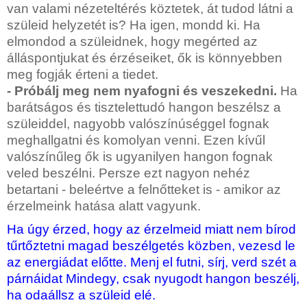
van valami nézeteltérés köztetek, át tudod látni a
szüleid helyzetét is? Ha igen, mondd ki. Ha
elmondod a szüleidnek, hogy megérted az
álláspontjukat és érzéseiket, ők is könnyebben
meg fogják érteni a tiedet.
- Próbálj meg nem nyafogni és veszekedni
.
Ha
barátságos és tisztelettudó hangon beszélsz a
szüleiddel, nagyobb valószínúséggel fognak
meghallgatni és komolyan venni. Ezen kívűl
valószínűleg ők is ugyanilyen hangon fognak
veled beszélni. Persze ezt nagyon nehéz
betartani - beleértve a felnőtteket is - amikor az
érzelmeink hatása alatt vagyunk.
Ha úgy érzed, hogy az érzelmeid miatt nem bírod
tűrtőztetni magad beszélgetés közben, vezesd le
az energiádat előtte. Menj el futni, sírj, verd szét a
párnáidat Mindegy, csak nyugodt hangon beszélj,
ha odaállsz a szüleid elé.