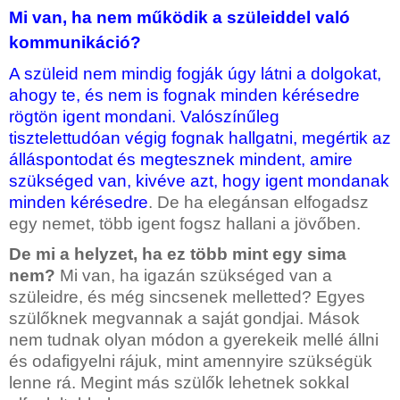
Mi van, ha nem működik a szüleiddel való
kommunikáció?
A szüleid nem mindig fogják úgy látni a dolgokat,
ahogy te, és nem is fognak minden kérésedre
rögtön igent mondani. Valószínűleg
tisztelettudóan végig fognak hallgatni, megértik az
álláspontodat és megtesznek mindent, amire
szükséged van, kivéve azt, hogy igent mondanak
minden kérésedre
.
De ha elegánsan elfogadsz
egy nemet, több igent fogsz hallani a jövőben
.
De mi a helyzet, ha ez több mint egy sima
nem?
Mi van, ha igazán szükséged van a
szüleidre, és még sincsenek melletted? Egyes
szülőknek megvannak a saját gondjai. Mások
nem tudnak olyan módon a gyerekeik mellé állni
és odafigyelni rájuk, mint amennyire szükségük
lenne rá. Megint más szülők lehetnek sokkal