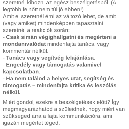
szeretnél kihozni az egész beszélgetésből. (A
legtöbb felnőtt nem túl jó ebben!)
Amit el szeretnél érni az változó lehet, de amit
(vagy amiket) mindenképpen tapasztalni
szeretnél a reakciók során:
-
Csak simán végighallgatni és megérteni a
mondanivalódat
mindenfajta tanács, vagy
kommentár nélkül
.
-
Tanács vagy segítség felajánlása
.
-
Engedély vagy támogatás valamivel
kapcsolatban
.
-
Ha nem találod a helyes utat, segítség és
támogatás – mindenfajta kritika és leszólás
nélkül.
Miért gondolj ezekre a beszélgetések előtt? Így
megmagyarázhatod a szüleidnek, hogy miért van
szükséged arra a fajta kommunikációra, ami
igazán megértet téged
.