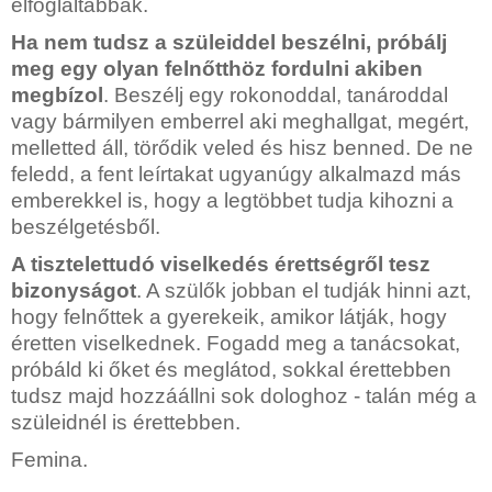
elfoglaltabbak.
Ha nem tudsz a szüleiddel beszélni, próbálj
meg egy olyan felnőtthöz fordulni akiben
megbízol
.
Beszélj egy rokonoddal, tanároddal
vagy bármilyen emberrel aki meghallgat, megért,
melletted áll, törődik veled és hisz benned. De ne
feledd, a fent leírtakat ugyanúgy alkalmazd más
emberekkel is, hogy a legtöbbet tudja kihozni a
beszélgetésből.
A tisztelettudó viselkedés érettségről tesz
bizonyságot
. A szülők jobban el tudják hinni azt,
hogy felnőttek a gyerekeik, amikor látják, hogy
éretten viselkednek. Fogadd meg a tanácsokat,
próbáld ki őket és meglátod, sokkal érettebben
tudsz majd hozzáállni sok dologhoz - talán még a
szüleidnél is érettebben.
Femina.