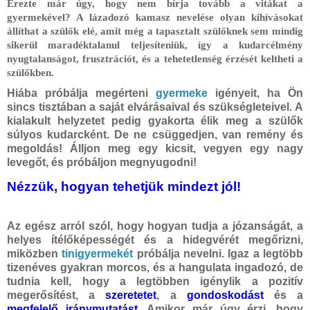
Érezte már úgy, hogy nem bírja tovább a vitákat a
gyermekével? A lázadozó kamasz nevelése olyan kihívásokat
állíthat a szülők elé, amit még a tapasztalt szülőknek sem mindig
sikerül maradéktalanul teljesíteniük, így a kudarcélmény
nyugtalanságot, frusztrációt, és a tehetetlenség érzését keltheti a
szülőkben.
Hiába próbálja megérteni
gyermeke
igényeit, ha Ön
sincs tisztában a saját elvárásaival és szükségleteivel. A
kialakult helyzetet pedig gyakorta élik meg a szülők
súlyos kudarcként. De ne csüggedjen, van remény és
megoldás! Álljon meg egy kicsit, vegyen egy nagy
levegőt, és próbáljon megnyugodni!
Nézzük, hogyan tehetjük mindezt jól!
Az egész arról szól, hogy hogyan tudja a józanságát, a
helyes ítélőképességét és a hidegvérét megőrizni,
miközben
tinigyermekét
próbálja nevelni. Igaz a legtöbb
tizenéves gyakran morcos, és a hangulata ingadozó, de
tudnia kell, hogy a legtöbben igénylik a pozitív
megerősítést, a
szeretetet
, a
gondoskodást
és a
megfelelő
iránymutatást
. Amikor már úgy érzi, hogy