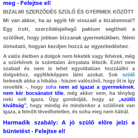
meg
- Felejtse el!
BIZALMI SZERZŐDÉS SZÜLŐ ÉS GYERMEK KÖZÖTT
Mi van akkor, ha az egyik fél visszaél a bizalommal?
Egy írott, szerződésjellegű paktum segítheti a
szülőket, hogy jobban bízzanak gyermekükben. Némi
útmutató, hogyan kezdjen hozzá az egyezkedéshez
.
A valós életben a dolgok nem feketék vagy fehérek, még
a szürkének is számtalan árnyalata létezik. Ezért nem
szabad és nem is lehet egyoldalúan hozzáállni a
dolgokhoz, egyféleképpen látni azokat. Sok
szülő
beleesik abba a hibába - hiszen valószínű, hogy őt is így
nevelték -, hogy
soha
nem ad igazat a gyermekének
,
nem kér bocsánatot tőle
, még akkor sem, ha tényleg
neki volt igaza. Úgy gondolják, hogy az
„szülői
kiváltság”,
hogy mindig és mindenkor a szülőnek van
igaza, a felnőtt tévedhetetlen, és soha meg nem hátrál.
Harmadik szabály: A jó szülő előre jelzi a
büntetést
- Felejtse el!