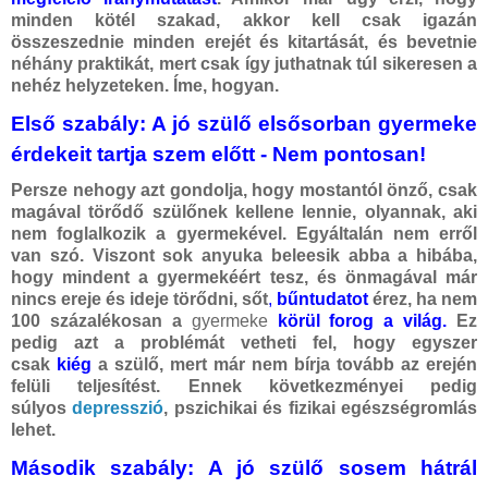
minden kötél szakad, akkor kell csak igazán
összeszednie minden erejét és kitartását, és bevetnie
néhány praktikát, mert csak így juthatnak túl sikeresen a
nehéz helyzeteken. Íme, hogyan.
Első szabály: A jó szülő elsősorban gyermeke
érdekeit tartja szem előtt
- Nem pontosan!
Persze nehogy azt gondolja, hogy mostantól önző, csak
magával törődő szülőnek kellene lennie, olyannak, aki
nem foglalkozik a gyermekével. Egyáltalán nem erről
van szó. Viszont sok anyuka beleesik abba a hibába,
hogy mindent a gyermekéért tesz, és önmagával már
nincs ereje és ideje törődni, sőt
,
bűntudatot
érez, ha nem
100 százalékosan a
gyermeke
körül forog a világ.
Ez
pedig azt a problémát vetheti fel, hogy egyszer
csak
kiég
a szülő, mert már nem bírja tovább az erején
felüli teljesítést. Ennek következményei pedig
súlyos
depresszió
, pszichikai és fizikai egészségromlás
lehet.
Második szabály: A jó szülő sosem hátrál