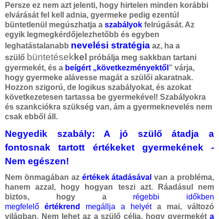
Persze ez nem azt jelenti, hogy hirtelen minden korábbi
elvárását fel kell adnia, gyermeke pedig ezentúl
büntetlenül megúszhatja a
szabályok
felrúgását.
Az
egyik legmegkérdőjelezhetőbb és egyben
nevelési stratégia
leghatástalanabb
az, ha a
büntetések
kel
szülő
próbálja meg sakkban tartani
gyermekét, és a
beígért „következményektől
” várja,
hogy gyermeke alávesse magát a szülői akaratnak.
Hozzon szigorú, de logikus szabályokat, és azokat
következetesen tartassa be gyermekével! Szabályokra
és szankciókra szükség van, ám a gyermeknevelés nem
csak ebből áll.
Negyedik szabály: A jó szülő átadja a
fontosnak tartott értékeket gyermekének
-
Nem egészen!
Nem önmagában az
értékek átadásával
van a probléma,
hanem azzal, hogy hogyan teszi azt. Ráadásul nem
biztos, hogy a
régebbi időkben
megfelelő
értékrend
megállja a helyét
a mai, változó
világban. Nem lehet az a szülő célja, hogy gyermekét
a