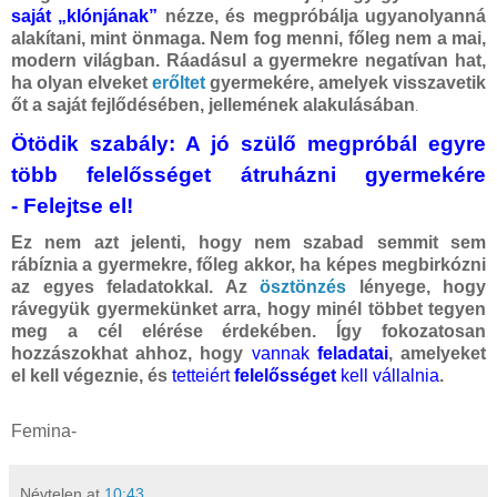
saját „klónjának”
nézze, és megpróbálja ugyanolyanná
alakítani, mint önmaga. Nem fog menni, főleg nem a mai,
modern világban. Ráadásul a gyermekre negatívan hat,
ha olyan elveket
erőltet
gyermekére, amelyek visszavetik
őt a saját fejlődésében, jellemének alakulásában
.
Ötödik szabály: A jó szülő megpróbál egyre
több felelősséget átruházni gyermekére
-
Felejtse el!
Ez nem azt jelenti, hogy nem szabad semmit sem
rábíznia a gyermekre, főleg akkor, ha képes megbirkózni
az egyes feladatokkal. Az
ösztönzés
lényege, hogy
rávegyük gyermekünket arra, hogy minél többet tegyen
meg a cél elérése érdekében. Így fokozatosan
hozzászokhat ahhoz, hogy
vannak
feladatai
, amelyeket
el kell végeznie, és
tetteiért
felelősséget
kell vállalnia
.
Femina-
Névtelen
at
10:43