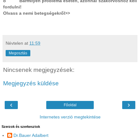
o Bármilyen probléma esetén, azonnal szakorvoshoz kell
fordulni!
Olvass a nemi betegségekről>>
Névtelen
at
11:59
Megosztás
Nincsenek megjegyzések:
Megjegyzés küldése
‹
›
Főoldal
Internetes verzió megtekintése
Szerzok és szerkesztok
Dr.Bauer Adalbert