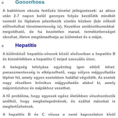
Gonorrhoea
o
A baktérium okozta fertőzés tünetei jellegzetesek: az aktus
után 2-7 napon belül gennyes folyás kezdődik mindkét
nemnél és fájdalom jelentkezik vizelés közben (bár nőknél
előfordulhat tünetmentesség is). Kezelése antibiotikumokkal
megoldható, de ha kezeletlen marad, terméketlenséget
okozhat, illetve megtámadhatja az ízületeket és a májat.
Hepatitis
o
A különböző hepatitis-vírusok közül elsősorban a hepatitis B
és kismértékben a hepatitis C terjed szexuális úton.
A betegség lefolyása egyénileg igen eltérő lehet:
panaszmentesség is elképzelhető, vagy súlyos májgyulladás
léphet fel, amely egyes esetekben halállal végződik. Az esetek
nagy részében krónikus májgyulladás alakul ki, amely
májcirrózishoz és májrákhoz vezethet.
A fő probléma, hogy egyesek egész életükben vírushordozók
anélkül, hogy megbetegednének, és ezáltal másokat is
megfertőzhetnek.
A hepatitis B és C vírusa a nemi kapcsolaton kívül