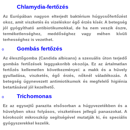
Chlamydia-fertőzés
Az Európában nagyon elterjedt baktérium húgycsőfertőzést
okoz, amit viszketés és vizeléskor égő érzés kísér. A betegség
jól gyógyítható antibiotikumokkal, de ha nem veszik észre,
terméketlenséghez, meddőséghez vagy méhen kívüli
terhességhez is vezethet.
Gombás fertőzés
o
Az élesztőgomba (Candida albicans) a szexuális úton terjedő
gombás fertőzések leggyakoribb okozója. Ez az ártalmatlan
fertőzés kellemetlen következményei: a makk és a hüvely
gyulladása, viszketés, égő érzés, nőknél váladékozás. A
betegség úgynevezett antimiotikumok és megfelelő higiénia
betartásával jól kezelhető.
Trichomonas
o
Ez az egysejtű parazita elsősorban a húgyvezetékben és a
hüvelyben okoz folyásos, viszketéses jellegű panaszokat. A
kórokozót mikroszkóp segítségével mutatják ki, és speciális
gyógyszerekkel kezelik.