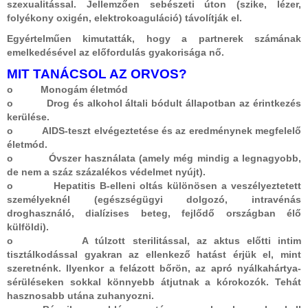
szexualitással. Jellemzően sebészeti úton (szike, lézer,
folyékony oxigén, elektrokoaguláció) távolítják el.
Egyértelműen kimutatták, hogy a partnerek számának
emelkedésével az előfordulás gyakorisága nő.
MIT TANÁCSOL AZ ORVOS?
o Monogám életmód
o Drog és alkohol általi bódult állapotban az érintkezés
kerülése.
o AIDS-teszt elvégeztetése és az eredménynek megfelelő
életmód.
o Óvszer használata (amely még mindig a legnagyobb,
de nem a száz százalékos védelmet nyújt).
o Hepatitis B-elleni oltás különösen a veszélyeztetett
személyeknél (egészségügyi dolgozó, intravénás
droghasználó, dialízises beteg, fejlődő országban élő
külföldi).
o A túlzott sterilitással, az aktus előtti intim
tisztálkodással gyakran az ellenkező hatást érjük el, mint
szeretnénk. Ilyenkor a felázott bőrön, az apró nyálkahártya-
sérüléseken sokkal könnyebb átjutnak a kórokozók. Tehát
hasznosabb utána zuhanyozni.