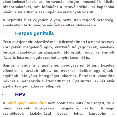
vérátömlesztéssel, az intravénás drogot használók közös
tűhasználatával, sőt időnként a testváladékokkal kapcsolat
révén is terjedhet rossz higiéniás viszonyok között.
A hepatitis B az egyetlen olyan, nemi úton terjedő betegség,
amely ellen biztonságos védőoltás áll rendelkezésre.
Herpes genitalis
o
Ezen elterjedt vírusfertőzésnek jellemző tünetei a nemi szervek
környékén megjelenő apró, viszkető hólyagocskák, amelyek
fertőző váladékot tartalmaznak. Előfordul, hogy az érintett
lázas is lesz és megduzzadhat a nyirokcsomói is.
Sajnos a vírus a vírusellenes gyógyszerrel történt kezelés
ellenére is tovább élhet, és évekkel később egy újabb,
enyhébb lefolyású betegséget okozhat. Fertőzött várandós
nőknél a herpeszvírus átterjedhet az újszülöttre, akinél akár
agyhártya-gyulladás is felléphet.
HPV
o
A
humánpapillóma-vírus
nem csak szexuális úton terjed, de a
nemi szervek környékén megjelenő, karfiol formájú
szemölcsök kialakulását össze lehet kapcsolni a