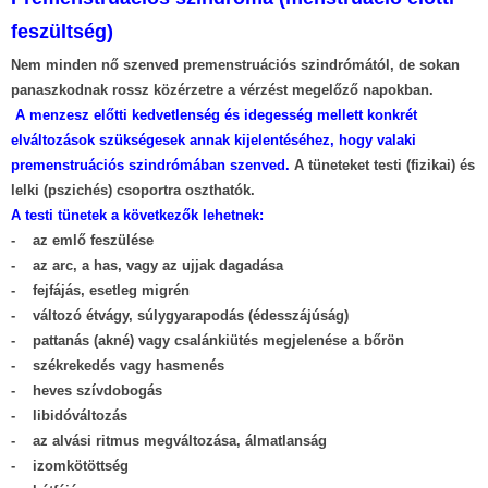
feszültség)
Nem minden nő szenved premenstruációs szindrómától, de sokan
panaszkodnak rossz közérzetre a vérzést megelőző napokban.
A menzesz előtti kedvetlenség és idegesség mellett konkrét
elváltozások szükségesek annak kijelentéséhez, hogy valaki
premenstruációs szindrómában szenved.
A tüneteket testi (fizikai) és
lelki (pszichés) csoportra oszthatók.
A testi tünetek a következők lehetnek:
- az emlő feszülése
- az arc, a has, vagy az ujjak dagadása
- fejfájás, esetleg migrén
- változó étvágy, súlygyarapodás (édesszájúság)
- pattanás (akné) vagy csalánkiütés megjelenése a bőrön
- székrekedés vagy hasmenés
- heves szívdobogás
- libidóváltozás
- az alvási ritmus megváltozása, álmatlanság
- izomkötöttség