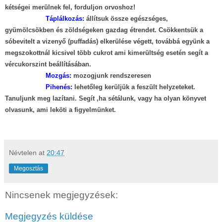
kétségei merülnek fel, forduljon orvoshoz!
Táplálkozás:
állítsuk össze egészséges,
gyümölcsökben és zöldségeken gazdag étrendet. Csökkentsük a
sóbevitelt a vizenyő
(puffadás) elkerülése végett, továbbá együnk a
megszokottnál kicsivel több cukrot ami kimerültség esetén segít a
vércukorszint beállításában
.
Mozgás:
mozogjunk rendszeresen
Pihenés:
lehetőleg kerüljük a feszült helyzeteket.
Tanuljunk meg lazítani. Segít ,ha sétálunk, vagy ha olyan könyvet
olvasunk, ami leköti a figyelmünket.
Névtelen
at
20:47
Megosztás
Nincsenek megjegyzések:
Megjegyzés küldése