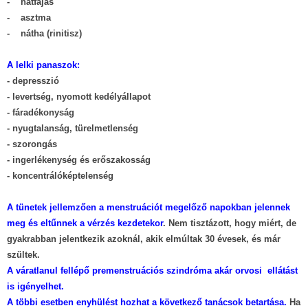
- hátfájás
- asztma
- nátha (rinitisz)
A lelki panaszok:
- depresszió
- levertség, nyomott kedélyállapot
- fáradékonyság
- nyugtalanság, türelmetlenség
- szorongás
- ingerlékenység és erőszakosság
- koncentrálóképtelenség
A tünetek jellemzően a menstruációt megelőző napokban jelennek
meg és eltűnnek a vérzés kezdetekor
. Nem tisztázott, hogy miért, de
gyakrabban jelentkezik azoknál, akik elmúltak 30 évesek, és már
szültek.
A váratlanul fellépő premenstruációs szindróma akár orvosi ellátást
is igényelhet.
A többi esetben enyhülést hozhat a következő tanácsok betartása.
Ha