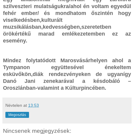
szilveszteri mulatságukra/ahol én voltam egyedül
fehér ember/ és mondhatom őszintén hogy
viselkedésben,kulturált
muzsikálásban,kedvességben,szeretetben
örökértékű marad emlékezetemben ez az
esemény.
Mindez folytatódott Marosvásárhelyen ahol a
Tympanon együttesével énekeltem
esküvőkön,diák rendezvényeken de ugyanígy
Danó Jani zenekarával a késdobáló –
Oroszlánban-valamint a Kúlturpincében.
Névtelen
at
13:53
Megosztás
Nincsenek megjegyzések: