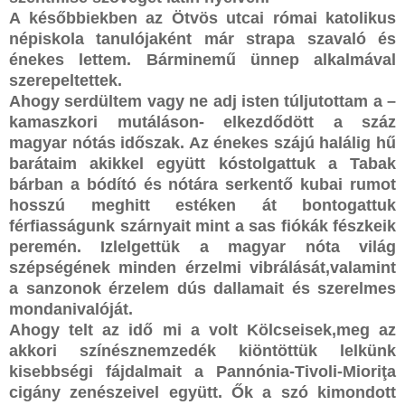
A későbbiekben az Ötvös utcai római katolikus
népiskola tanulójaként már strapa szavaló és
énekes lettem. Bárminemű ünnep alkalmával
szerepeltettek.
Ahogy serdültem vagy ne adj isten túljutottam a –
kamaszkori mutáláson- elkezdődött a száz
magyar nótás időszak. Az énekes szájú halálig hű
barátaim akikkel együtt kóstolgattuk a Tabak
bárban a bódító és nótára serkentő kubai rumot
hosszú meghitt estéken át bontogattuk
férfiasságunk szárnyait mint a sas fiókák fészkeik
peremén. Izlelgettük a magyar nóta világ
szépségének minden érzelmi vibrálását,valamint
a sanzonok érzelem dús dallamait és szerelmes
mondanivalóját.
Ahogy telt az idő mi a volt Kölcseisek,meg az
akkori színésznemzedék kiöntöttük lelkünk
kisebbségi fájdalmait a Pannónia-Tivoli-Mioriţa
cigány zenészeivel együtt. Ők a szó kimondott