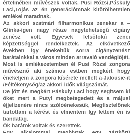
értelmében művészek voltak,-Pusi Rózsi,Páskuly
Laci,Tojás az én generációmnak kitörölhetetlen
emlékei maradnak.
Az akkori szatmári filharmonikus zenekar a –
Glinka-igen nagy része nagytehetségű cigány
zenész volt. Egyesek felsőfokú zenei
képzettséggel rendelkeztek. Az elkövetkező
években így énekeltük sorra cigányzenész
barátainkkal a város minden arravaló vendéglőjét.
Most is emlékezetemben él Pusi Rózsi zongora
művésznő aki számos estben megkért hogy
énekeljem a zongora kísérete mellett a-Jalousie-it
/Féltékenység/az akkori idők világszámát.
De jött és megkért Páskuly Laci hogy segítsem ki
őket mert a Putyi megbetegedett és a májusi
éjjelizenére nincs szólóénekesük, Megtisztelőnek
tartottam a kérést és elmentem Igy lettem én is
bandatag.
Ők barátok voltak és szerettek.
Egy alkalommal meghívtak egy zártkörű