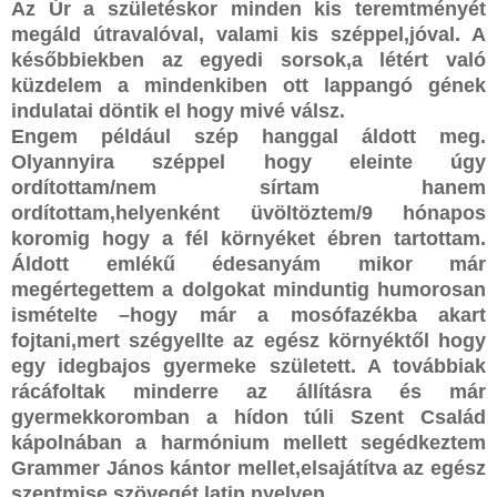
Az Úr a születéskor minden kis teremtményét
megáld útravalóval, valami kis széppel,jóval. A
későbbiekben az egyedi sorsok,a létért való
küzdelem a mindenkiben ott lappangó gének
indulatai döntik el hogy mivé válsz.
Engem például szép hanggal áldott meg.
Olyannyira széppel hogy eleinte úgy
ordítottam/nem sírtam hanem
ordítottam,helyenként üvöltöztem/9 hónapos
koromig hogy a fél környéket ébren tartottam.
Áldott emlékű édesanyám mikor már
megértegettem a dolgokat minduntig humorosan
ismételte –hogy már a mosófazékba akart
fojtani,mert szégyellte az egész környéktől hogy
egy idegbajos gyermeke született. A továbbiak
rácáfoltak minderre az állításra és már
gyermekkoromban a hídon túli Szent Család
kápolnában a harmónium mellett segédkeztem
Grammer János kántor mellet,elsajátítva az egész
szentmise szövegét latin nyelven.