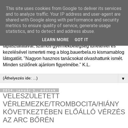
This site uses cookies from Google to deliver its services
Dr. Bauer Béla Ph.D.
and to analyze traffic. Your IP address and user-agent are
shared with Google along with performance and security
gyermekgyógyász
metrics to ensure quality of service, generate usage
statistics, and to detect and address abuse.
Dr. Bauer Béla Ph.D. gyermekgyógyász főorvos, 50 éves
LEARN MORE
GOT IT
tapasztalatával, számos gyermekbetegség tüneteivel és
kezelésével ismerteti meg a blog.bauerbela.ro kismamablog
látogatóit. "Nagyon hasznos tanácsokat olvashattunk ismét.
Minden szülőnek ajánlom figyelmébe." K.L.
▼
2014. január 3., péntek
VELESZÜLETETT
VÉRLEMEZKE/TROMBOCITA/HIÁNY
KÖVETKEZTÉBEN ELŐÁLLÓ VÉRZÉS
AZ ARC BŐRÉN