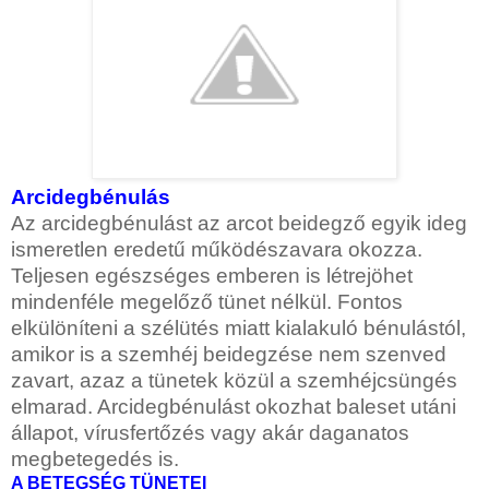
Arcidegbénulás
Az arcidegbénulást az arcot beidegző egyik ideg
ismeretlen eredetű működészavara okozza.
Teljesen egészséges emberen is létrejöhet
mindenféle megelőző tünet nélkül. Fontos
elkülöníteni a szélütés miatt kialakuló bénulástól,
amikor is a szemhéj beidegzése nem szenved
zavart, azaz a tünetek közül a szemhéjcsüngés
elmarad. Arcidegbénulást okozhat baleset utáni
állapot, vírusfertőzés vagy akár daganatos
megbetegedés is.
A BETEGSÉG TÜNETEI