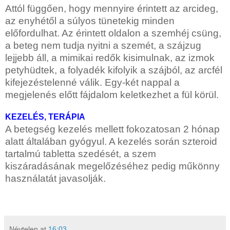
Attól függően, hogy mennyire érintett az arcideg,
az enyhétől a súlyos tünetekig minden
előfordulhat. Az érintett oldalon a szemhéj csüng,
a beteg nem tudja nyitni a szemét, a szájzug
lejjebb áll, a mimikai redők kisimulnak, az izmok
petyhüdtek, a folyadék kifolyik a szájból, az arcfél
kifejezéstelenné válik. Egy-két nappal a
megjelenés előtt fájdalom keletkezhet a fül körül.
KEZELÉS, TERÁPIA
A betegség kezelés mellett fokozatosan 2 hónap
alatt általában gyógyul. A kezelés során szteroid
tartalmú tabletta szedését, a szem
kiszáradásának megelőzéséhez pedig műkönny
használatát javasolják.
Névtelen
at
16:03