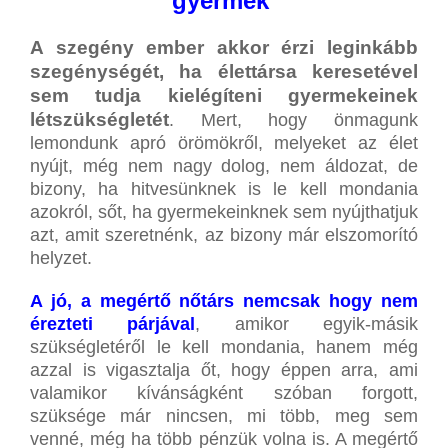
gyermek
A szegény ember akkor érzi leginkább
szegénységét, ha élettársa keresetével
sem tudja kielégíteni gyermekeinek
létszükségletét
. Mert, hogy önmagunk
lemondunk apró örömökről, melyeket az élet
nyújt, még nem nagy dolog, nem áldozat, de
bizony, ha hitvesünknek is le kell mondania
azokról, sőt, ha gyermekeinknek sem nyújthatjuk
azt, amit szeretnénk, az bizony már elszomorító
helyzet.
A jó, a megértő nőtárs nemcsak hogy nem
érezteti párjával
, amikor egyik-másik
szükségletéről le kell mondania, hanem még
azzal is vigasztalja őt, hogy éppen arra, ami
valamikor kívánságként szóban forgott,
szüksége már nincsen, mi több, meg sem
venné, még ha több pénzük volna is. A megértő