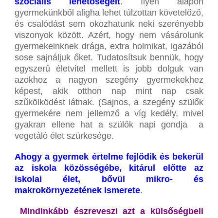
szociális lehetőségeit
. Ilyen alapon
gyermekünkből aligha lehet túlzottan követelőző,
és csalódást sem okozhatunk neki szerényebb
viszonyok között. Azért, hogy nem vásárolunk
gyermekeinknek drága, extra holmikat, igazából
sose sajnáljuk őket. Tudatosítsuk bennük, hogy
egyszerű életvitel mellett is jobb dolguk van
azokhoz a nagyon szegény gyermekekhez
képest, akik otthon nap mint nap csak
szűkölködést látnak. (Sajnos, a szegény szülők
gyermekére nem jellemző a víg kedély, mivel
gyakran ellene hat a szülők napi gondja a
vegetáló élet szürkesége.
Ahogy a gyermek értelme fejlődik és bekerül
az iskola közösségébe, kitárul előtte az
iskolai élet, bővül mikro- és
makrokörnyezetének ismerete
.
Mindinkább észreveszi azt a külsőségbeli