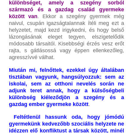
különbséget, amely a szegény sorból
származó és a gazdag család gyermeke
között van
. Ekkor a szegény gyermek még
naivul, csupán igazságtalannak ítéli meg ezt a
helyzetet, majd kezd irigykedni, és hogy belső
lázongásának eleget tegyen, elszigetelődik
módosabb társaitól. Kisebbségi érzés vesz erőt
rajta, s gátlásossá vagy éppen ellenkezőleg,
agresszívvé válhat.
Miután mi, felnőttek, ezekkel úgy általában
tisztában vagyunk, hangsúlyozzuk: sem az
iskolai, sem az otthoni nevelés során ne
adjunk teret annak, hogy a külsőségbeli
különbség kiéleződjön a szegény és a
gazdag ember gyermeke között
.
Feltétlenül hassunk oda, hogy jómódú
gyermekünk kedvezőbb szociális helyzete ne
idézzen elő konfliktust a társak között, minél