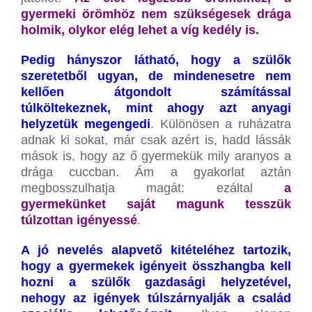
gyermeki örömhöz nem szükségesek drága
holmik, olykor elég lehet a víg kedély is.
Pedig hányszor látható, hogy a szülők
szeretetből ugyan, de mindenesetre nem
kellően átgondolt számítással
túlköltekeznek, mint ahogy azt anyagi
helyzetük megengedi
. Különösen a ruházatra
adnak ki sokat, már csak azért is, hadd lássák
mások is, hogy az ő gyermekük mily aranyos a
drága cuccban. Ám a gyakorlat aztán
megbosszulhatja magát: ezáltal
a
gyermekünket saját magunk tesszük
túlzottan igényessé
.
A jó nevelés alapvető kitételéhez tartozik,
hogy a gyermekek igényeit összhangba kell
hozni a szülők gazdasági helyzetével,
nehogy az igények túlszárnyalják a család