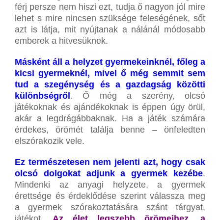
férj persze nem hiszi ezt, tudja ő nagyon jól mire
lehet s mire nincsen szüksége feleségének, sőt
azt is látja, mit nyújtanak a nálánál módosabb
emberek a hitvesüknek.
Másként áll a helyzet gyermekeinknél, főleg a
kicsi gyermeknél, mivel ő még semmit sem
tud a szegénység és a gazdagság közötti
különbségről
. Ő még a szerény, olcsó
játékoknak és ajándékoknak is éppen úgy örül,
akár a legdrágábbaknak. Ha a játék számára
érdekes, örömét találja benne – önfeledten
elszórakozik vele.
Ez természetesen nem jelenti azt, hogy csak
olcsó dolgokat adjunk a gyermek kezébe
.
Mindenki az anyagi helyzete, a gyermek
érettsége és érdeklődése szerint válassza meg
a gyermek szórakoztatására szánt tárgyat,
játékot.
Az élet legszebb örömeihez, a