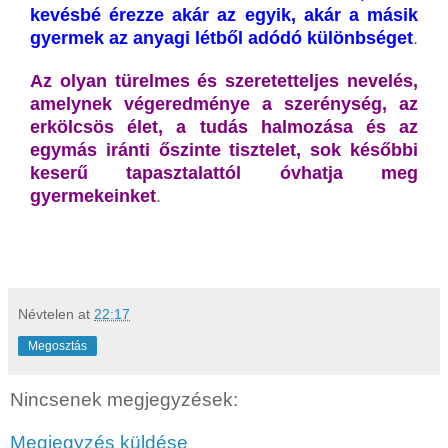
kevésbé érezze akár az egyik, akár a másik
gyermek az anyagi létből adódó különbséget
.
Az olyan türelmes és szeretetteljes nevelés,
amelynek végeredménye a szerénység, az
erkölcsös élet, a tudás halmozása és az
egymás iránti őszinte tisztelet, sok későbbi
keserű tapasztalattól óvhatja meg
gyermekeinket
.
Névtelen
at
22:17
Megosztás
Nincsenek megjegyzések:
Megjegyzés küldése