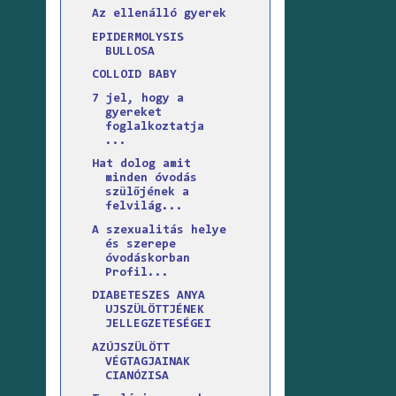
Az ellenálló gyerek
EPIDERMOLYSIS
BULLOSA
COLLOID BABY
7 jel, hogy a
gyereket
foglalkoztatja
...
Hat dolog amit
minden óvodás
szülőjének a
felvilág...
A szexualitás helye
és szerepe
óvodáskorban
Profil...
DIABETESZES ANYA
UJSZÜLÖTTJÉNEK
JELLEGZETESÉGEI
AZÚJSZÜLÖTT
VÉGTAGJAINAK
CIANÓZISA