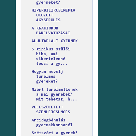
gyermeket?
HIPERBILIRUBINEMIA
OKOZOTT
AGYSÉRÜLÉS
A KWAHIOKOR
BÁRELVÁTOZÁSAI
ALULTÁPLÁLT GYERMEK
5 tipikus szülői
hiba, ami
sikertelenné
teszi a gy...
Hogyan nevelj
türelmes
gyereket?
Miért türelmetlenek
a mai gyerekek?
Mit tehetsz, h...
VELESZÜLETETT
SZEMHÉJCSÜNGÉS
Arcidegbénulás
gyermekkorbanél
Szétszórt a gyerek?