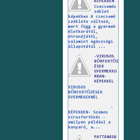
KÉPEKBEN
Csecsemős
zéklet
képekben A csecsemő
széklete változó,
mert függ a gyermek
életkorától,
étrendjétől,
valamint egészségi
állapotától ...
-VIRUSOS
BŐRFERTŐZ
ÉSEK
GYERMEKKO
RBAN-
KÉPEKKEL
VIRUSOS
BŐRFERTŐZÉSEK
GYERMEKEKNÉL
-
KÉPEKBEN- Számos
vírusfertőzés -
amilyen például a
kanyaró, a...
PATTANÁSB