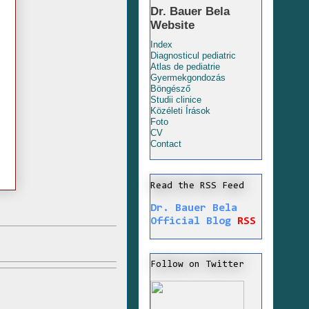
Dr. Bauer Bela
Website
Index
Diagnosticul pediatric
Atlas de pediatrie
Gyermekgondozás
Böngésző
Studii clinice
Közéleti Írások
Foto
CV
Contact
Read the RSS Feed
Dr. Bauer Bela
Official Blog
RSS
Follow on Twitter