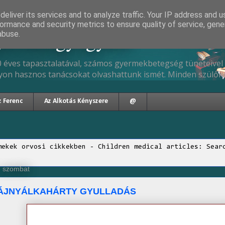
eliver its services and to analyze traffic. Your IP address and 
ormance and security metrics to ensure quality of service, gen
gyermekgyógyász
abuse.
 éves tapasztalatával, számos gyermekbetegség tüneteivel 
yon hasznos tanácsokat olvashattunk ismét. Minden szülőne
z Ferenc
Az Alkotás Kényszere
@
mekek orvosi cikkekben - Children medical articles: Sear
, szombat
ZÁJNYÁLKAHÁRTY GYULLADÁS