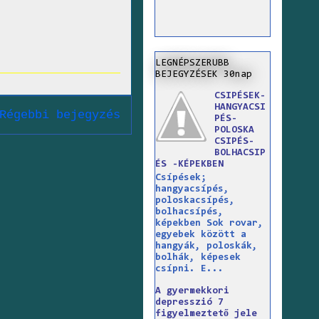
LEGNÉPSZERUBB
BEJEGYZÉSEK 30nap
CSIPÉSEK-
HANGYACSI
Régebbi bejegyzés
PÉS-
POLOSKA
CSIPÉS-
BOLHACSIP
ÉS -KÉPEKBEN
Csípések;
hangyacsípés,
poloskacsípés,
bolhacsípés,
képekben Sok rovar,
egyebek között a
hangyák, poloskák,
bolhák, képesek
csípni. E...
A gyermekkori
depresszió 7
figyelmeztető jele