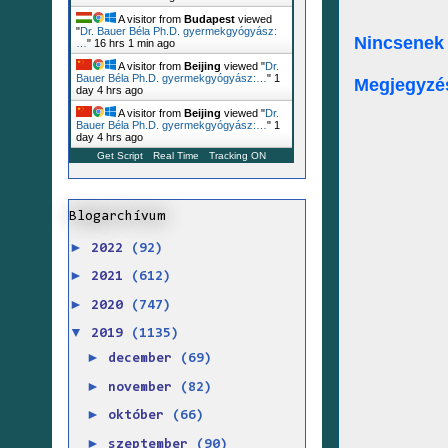
A visitor from
Budapest
viewed
"
Dr. Bauer Béla Ph.D. gyermekgyógyász:
Nincsenek
…
"
16 hrs 1 min ago
A visitor from
Beijing
viewed "
Dr.
Bauer Béla Ph.D. gyermekgyógyász:…
"
1
Megjegyzé
day 4 hrs ago
A visitor from
Beijing
viewed "
Dr.
Bauer Béla Ph.D. gyermekgyógyász:…
"
1
day 4 hrs ago
Get Script
Real Time
Tracking ON
Blogarchívum
►
2022
(92)
►
2021
(612)
►
2020
(747)
▼
2019
(1135)
►
december
(69)
►
november
(82)
►
október
(66)
►
szeptember
(90)