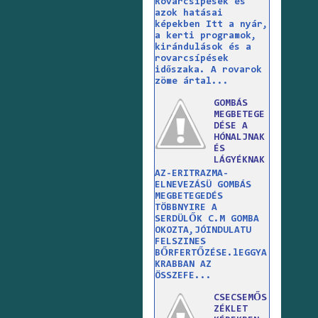
Rovarcsípések és
azok hatásai
képekben Itt a nyár,
a kerti programok,
kirándulások és a
rovarcsípések
időszaka. A rovarok
zöme ártal...
GOMBÁS
MEGBETEGE
DÉSE A
HÓNALJNAK
ÉS
LÁGYÉKNAK
AZ-ERITRAZMA-
ELNEVEZÁSÜ GOMBÁS
MEGBETEGEDÉS
TÖBBNYIRE A
SERDÜLŐK C.M GOMBA
OKOZTA,JÓINDULATU
FELSZINES
BŐRFERTŐZÉSE.lEGGYA
KRABBAN AZ
ÖSSZEFE...
CSECSEMŐS
ZÉKLET