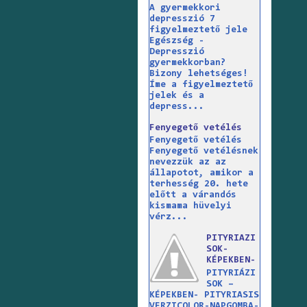
A gyermekkori
depresszió 7
figyelmeztető jele
Egészség -
Depresszió
gyermekkorban?
Bizony lehetséges!
Íme a figyelmeztető
jelek és a
depress...
Fenyegető vetélés
Fenyegető vetélés
Fenyegető vetélésnek
nevezzük az az
állapotot, amikor a
terhesség 20. hete
előtt a várandós
kismama hüvelyi
vérz...
PITYRIAZI
SOK-
KÉPEKBEN-
PITYRIÁZI
SOK –
KÉPEKBEN- PITYRIASIS
VERZICOLOR-NAPGOMBA-