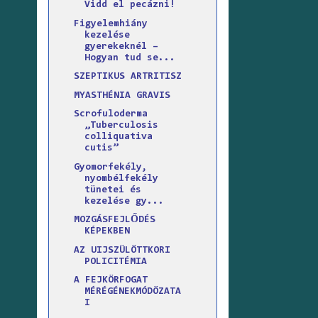
Vidd el pecázni!
Figyelemhiány
kezelése
gyerekeknél –
Hogyan tud se...
SZEPTIKUS ARTRITISZ
MYASTHÉNIA GRAVIS
Scrofuloderma
„Tuberculosis
colliquativa
cutis”
Gyomorfekély,
nyombélfekély
tünetei és
kezelése gy...
MOZGÁSFEJLŐDÉS
KÉPEKBEN
AZ UIJSZÜLÖTTKORI
POLICITÉMIA
A FEJKÖRFOGAT
MÉRÉGÉNEKMÓDÖZATA
I