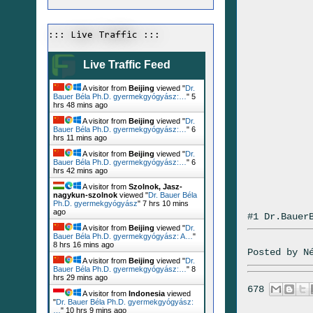
::: Live Traffic :::
Live Traffic Feed
A visitor from
Beijing
viewed "
Dr.
Bauer Béla Ph.D. gyermekgyógyász:…
"
5
hrs 48 mins ago
A visitor from
Beijing
viewed "
Dr.
Bauer Béla Ph.D. gyermekgyógyász:…
"
6
hrs 11 mins ago
A visitor from
Beijing
viewed "
Dr.
Bauer Béla Ph.D. gyermekgyógyász:…
"
6
hrs 42 mins ago
A visitor from
Szolnok, Jasz-
nagykun-szolnok
viewed "
Dr. Bauer Béla
Ph.D. gyermekgyógyász
"
7 hrs 10 mins
ago
#1 Dr.Bauer
A visitor from
Beijing
viewed "
Dr.
Bauer Béla Ph.D. gyermekgyógyász: A…
"
8 hrs 16 mins ago
Posted by
N
A visitor from
Beijing
viewed "
Dr.
Bauer Béla Ph.D. gyermekgyógyász:…
"
8
hrs 29 mins ago
678
A visitor from
Indonesia
viewed
"
Dr. Bauer Béla Ph.D. gyermekgyógyász:
…
"
10 hrs 9 mins ago