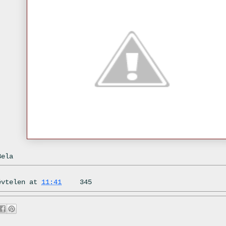
Bela
évtelen
at
11:41
345