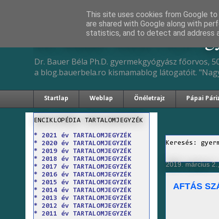
This site uses cookies from Google to d
are shared with Google along with perf
Dr. Bauer Béla Ph.D. 
statistics, and to detect and address 
Dr. Bauer Béla Ph.D. gyermekgyógyász főorvos, 50
a blog.bauerbela.ro kismamablog látogatóit. "Nag
Startlap
Weblap
Önéletrajz
Pápai Pári
ENCIKLOPÉDIA TARTALOMJEGYZÉK
* 2021 év TARTALOMJEGYZÉK
Keresés: gyer
* 2020 év TARTALOMJEGYZÉK
* 2019 év TARTALOMJEGYZÉK
* 2018 év TARTALOMJEGYZÉK
2019. március 2.
* 2017 év TARTALOMJEGYZÉK
* 2016 év TARTALOMJEGYZÉK
* 2015 év TARTALOMJEGYZÉK
AFTÁS S
* 2014 év TARTALOMJEGYZÉK
* 2013 év TARTALOMJEGYZÉK
* 2012 év TARTALOMJEGYZÉK
* 2011 év TARTALOMJEGYZÉK