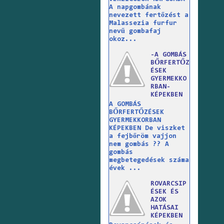
A napgombának
nevezett fertőzést a
Malassezia furfur
nevű gombafaj
okoz...
-A GOMBÁS
BŐRFERTŐZ
ÉSEK
GYERMEKKO
RBAN-
KÉPEKBEN
A GOMBÁS
BŐRFERTŐZÉSEK
GYERMEKKORBAN
KÉPEKBEN De viszket
a fejbőröm vajjon
nem gombás ?? A
gombás
megbetegedések száma
évek ...
ROVARCSIP
ÉSEK ÉS
AZOK
HATÁSAI
KÉPEKBEN