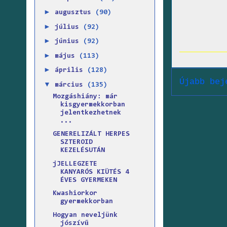
►
augusztus
(90)
►
július
(92)
►
június
(92)
►
május
(113)
►
április
(128)
Újabb bej
▼
március
(135)
Mozgáshiány: már
kisgyermekkorban
jelentkezhetnek
...
GENERELIZÁLT HERPES
SZTEROID
KEZELÉSUTÁN
jJELLEGZETE
KANYARÓS KIÜTÉS 4
ÉVES GYERMEKEN
Kwashiorkor
gyermekkorban
Hogyan neveljünk
jószívű