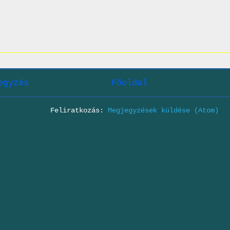
egyzés
Főoldal
Feliratkozás:
Megjegyzések küldése (Atom)