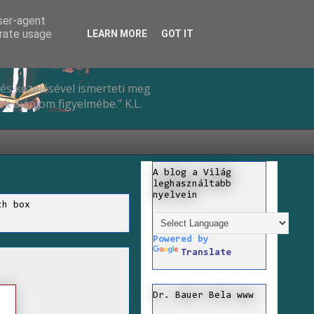
user-agent
erate usage
LEARN MORE
GOT IT
és kezelésével ismerteti meg
k ajánlom figyelmébe." K.L.
A blog a Világ
leghasználtabb
nyelvein
ch box
Powered by
Translate
Dr. Bauer Bela www