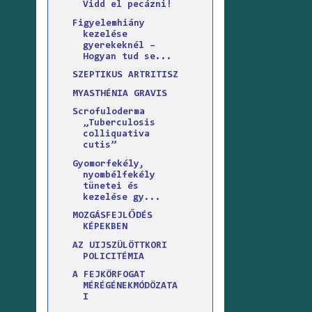
Vidd el pecázni!
Figyelemhiány
kezelése
gyerekeknél –
Hogyan tud se...
SZEPTIKUS ARTRITISZ
MYASTHÉNIA GRAVIS
Scrofuloderma
„Tuberculosis
colliquativa
cutis”
Gyomorfekély,
nyombélfekély
tünetei és
kezelése gy...
MOZGÁSFEJLŐDÉS
KÉPEKBEN
AZ UIJSZÜLÖTTKORI
POLICITÉMIA
A FEJKÖRFOGAT
MÉRÉGÉNEKMÓDÖZATA
I