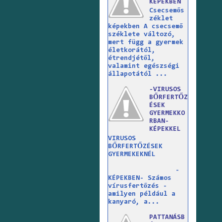
KÉPEKBEN
Csecsemős
zéklet
képekben A csecsemő
széklete változó,
mert függ a gyermek
életkorától,
étrendjétől,
valamint egészségi
állapotától ...
-VIRUSOS
BŐRFERTŐZ
ÉSEK
GYERMEKKO
RBAN-
KÉPEKKEL
VIRUSOS
BŐRFERTŐZÉSEK
GYERMEKEKNÉL
-
KÉPEKBEN- Számos
vírusfertőzés -
amilyen például a
kanyaró, a...
PATTANÁSB