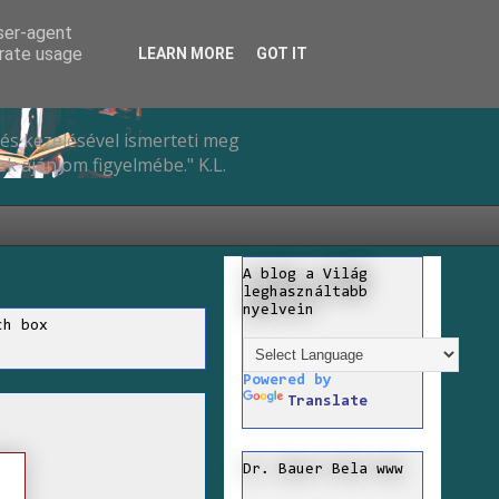
user-agent
erate usage
LEARN MORE
GOT IT
és kezelésével ismerteti meg
k ajánlom figyelmébe." K.L.
A blog a Világ
leghasználtabb
nyelvein
ch box
Powered by
Translate
Dr. Bauer Bela www