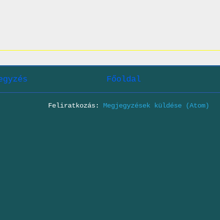
egyzés
Főoldal
Feliratkozás:
Megjegyzések küldése (Atom)