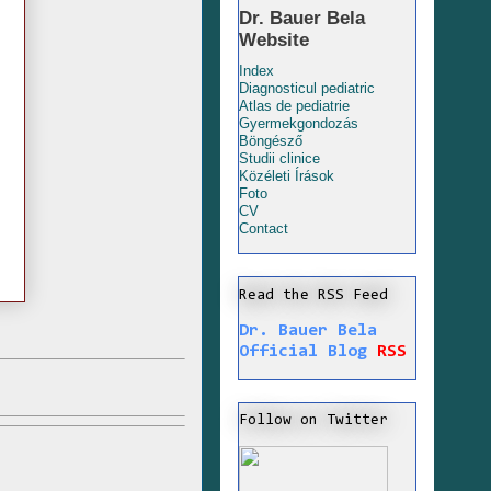
Dr. Bauer Bela
Website
Index
Diagnosticul pediatric
Atlas de pediatrie
Gyermekgondozás
Böngésző
Studii clinice
Közéleti Írások
Foto
CV
Contact
Read the RSS Feed
Dr. Bauer Bela
Official Blog
RSS
Follow on Twitter