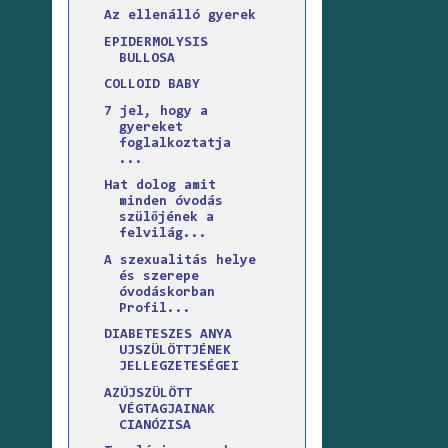
Az ellenálló gyerek
EPIDERMOLYSIS
BULLOSA
COLLOID BABY
7 jel, hogy a
gyereket
foglalkoztatja
...
Hat dolog amit
minden óvodás
szülőjének a
felvilág...
A szexualitás helye
és szerepe
óvodáskorban
Profil...
DIABETESZES ANYA
UJSZÜLÖTTJÉNEK
JELLEGZETESÉGEI
AZÚJSZÜLÖTT
VÉGTAGJAINAK
CIANÓZISA