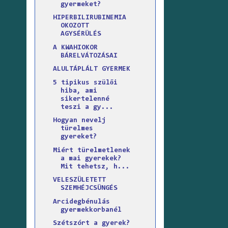
gyermeket?
HIPERBILIRUBINEMIA
OKOZOTT
AGYSÉRÜLÉS
A KWAHIOKOR
BÁRELVÁTOZÁSAI
ALULTÁPLÁLT GYERMEK
5 tipikus szülői
hiba, ami
sikertelenné
teszi a gy...
Hogyan nevelj
türelmes
gyereket?
Miért türelmetlenek
a mai gyerekek?
Mit tehetsz, h...
VELESZÜLETETT
SZEMHÉJCSÜNGÉS
Arcidegbénulás
gyermekkorbanél
Szétszórt a gyerek?