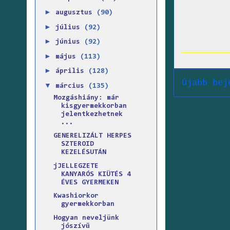
►
augusztus
(90)
►
július
(92)
►
június
(92)
►
május
(113)
►
április
(128)
Újabb bej
▼
március
(135)
Mozgáshiány: már
kisgyermekkorban
jelentkezhetnek
...
GENERELIZÁLT HERPES
SZTEROID
KEZELÉSUTÁN
jJELLEGZETE
KANYARÓS KIÜTÉS 4
ÉVES GYERMEKEN
Kwashiorkor
gyermekkorban
Hogyan neveljünk
jószívű