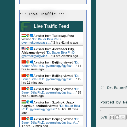
::: Live Traffic :::
Live Traffic Feed
A visitor from
Tapiosag, Pest
viewed "
Dr. Bauer Béla Ph.D.
gyermekgyógyász:…
"
3 hrs 41 mins ago
A visitor from
Alexander City,
Alabama
viewed "
Dr. Bauer Béla Ph.D.
gyermekgyógyász:…
"
4 hrs 29 mins ago
A visitor from
Beijing
viewed "
Dr.
Bauer Béla Ph.D. gyermekgyógyász:…
"
14
hrs 49 mins ago
A visitor from
Beijing
viewed "
Dr.
Bauer Béla Ph.D. gyermekgyógyász:…
"
15
hrs 11 mins ago
#1 Dr.Bauer
A visitor from
Beijing
viewed "
Dr.
Bauer Béla Ph.D. gyermekgyógyász:…
"
15
hrs 42 mins ago
Posted by
N
A visitor from
Szolnok, Jasz-
nagykun-szolnok
viewed "
Dr. Bauer Béla
Ph.D. gyermekgyógyász
"
16 hrs 10 mins
ago
678
A visitor from
Beijing
viewed "
Dr.
Bauer Béla Ph.D. gyermekgyógyász: A…
"
17 hrs 17 mins ago