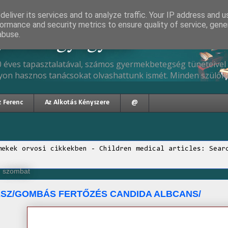
eliver its services and to analyze traffic. Your IP address and 
ormance and security metrics to ensure quality of service, gen
gyermekgyógyász
abuse.
 éves tapasztalatával, számos gyermekbetegség tüneteivel 
yon hasznos tanácsokat olvashattunk ismét. Minden szülőne
z Ferenc
Az Alkotás Kényszere
@
mekek orvosi cikkekben - Children medical articles: Sear
, szombat
SZ/GOMBÁS FERTŐZÉS CANDIDA ALBCANS/