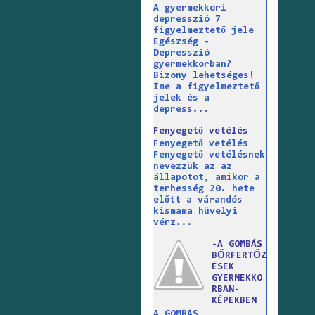
A gyermekkori
depresszió 7
figyelmeztető jele
Egészség -
Depresszió
gyermekkorban?
Bizony lehetséges!
Íme a figyelmeztető
jelek és a
depress...
Fenyegető vetélés
Fenyegető vetélés
Fenyegető vetélésnek
nevezzük az az
állapotot, amikor a
terhesség 20. hete
előtt a várandós
kismama hüvelyi
vérz...
-A GOMBÁS
BŐRFERTŐZ
ÉSEK
GYERMEKKO
RBAN-
KÉPEKBEN
A GOMBÁS