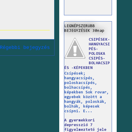
LEGNÉPSZERUBB
BEJEGYZÉSEK 30nap
CSIPÉSEK-
HANGYACSI
Régebbi bejegyzés
PÉS-
POLOSKA
CSIPÉS-
BOLHACSIP
ÉS -KÉPEKBEN
Csípések;
hangyacsípés,
poloskacsípés,
bolhacsípés,
képekben Sok rovar,
egyebek között a
hangyák, poloskák,
bolhák, képesek
csípni. E...
A gyermekkori
depresszió 7
figyelmeztető jele