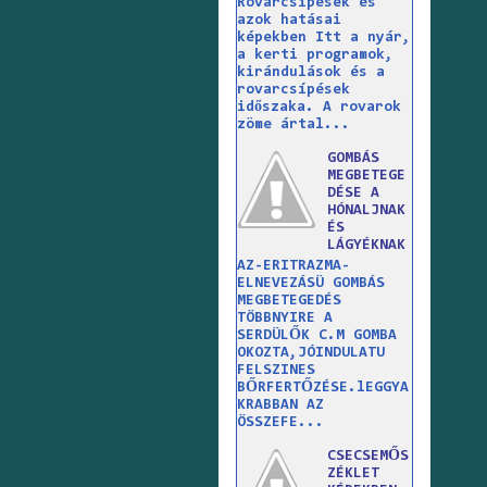
Rovarcsípések és
azok hatásai
képekben Itt a nyár,
a kerti programok,
kirándulások és a
rovarcsípések
időszaka. A rovarok
zöme ártal...
GOMBÁS
MEGBETEGE
DÉSE A
HÓNALJNAK
ÉS
LÁGYÉKNAK
AZ-ERITRAZMA-
ELNEVEZÁSÜ GOMBÁS
MEGBETEGEDÉS
TÖBBNYIRE A
SERDÜLŐK C.M GOMBA
OKOZTA,JÓINDULATU
FELSZINES
BŐRFERTŐZÉSE.lEGGYA
KRABBAN AZ
ÖSSZEFE...
CSECSEMŐS
ZÉKLET