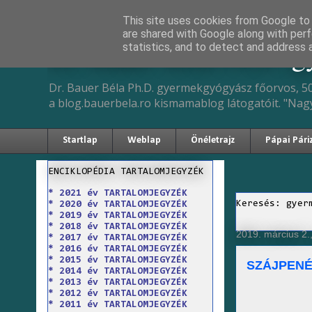
This site uses cookies from Google to d
are shared with Google along with perf
Dr. Bauer Béla Ph.D. 
statistics, and to detect and address 
Dr. Bauer Béla Ph.D. gyermekgyógyász főorvos, 50
a blog.bauerbela.ro kismamablog látogatóit. "Nag
Startlap
Weblap
Önéletrajz
Pápai Pári
ENCIKLOPÉDIA TARTALOMJEGYZÉK
* 2021 év TARTALOMJEGYZÉK
Keresés: gyer
* 2020 év TARTALOMJEGYZÉK
* 2019 év TARTALOMJEGYZÉK
* 2018 év TARTALOMJEGYZÉK
2019. március 2.
* 2017 év TARTALOMJEGYZÉK
* 2016 év TARTALOMJEGYZÉK
* 2015 év TARTALOMJEGYZÉK
SZÁJPENÉ
* 2014 év TARTALOMJEGYZÉK
* 2013 év TARTALOMJEGYZÉK
* 2012 év TARTALOMJEGYZÉK
* 2011 év TARTALOMJEGYZÉK