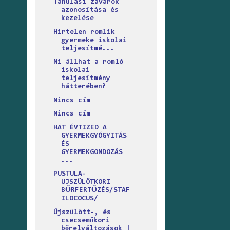
Tanulási zavarok
azonosítása és
kezelése
Hirtelen romlik
gyermeke iskolai
teljesítmé...
Mi állhat a romló
iskolai
teljesítmény
hátterében?
Nincs cím
Nincs cím
HAT ÉVTIZED A
GYERMEKGYÓGYITÁS
ÉS
GYERMEKGONDOZÁS
...
PUSTULA-
UJSZÜLÖTKORI
BŐRFERTŐZÉS/STAF
ILOCOCUS/
Újszülött-, és
csecsemőkori
bőrelváltozások |