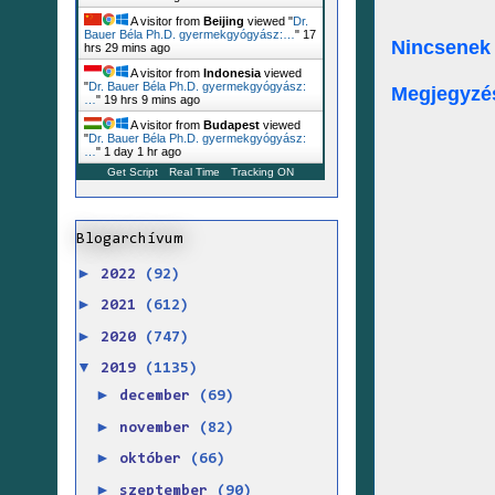
A visitor from
Beijing
viewed "
Dr.
Bauer Béla Ph.D. gyermekgyógyász:…
"
17
Nincsenek
hrs 29 mins ago
A visitor from
Indonesia
viewed
"
Dr. Bauer Béla Ph.D. gyermekgyógyász:
Megjegyzé
…
"
19 hrs 9 mins ago
A visitor from
Budapest
viewed
"
Dr. Bauer Béla Ph.D. gyermekgyógyász:
…
"
1 day 1 hr ago
Get Script
Real Time
Tracking ON
Blogarchívum
►
2022
(92)
►
2021
(612)
►
2020
(747)
▼
2019
(1135)
►
december
(69)
►
november
(82)
►
október
(66)
►
szeptember
(90)