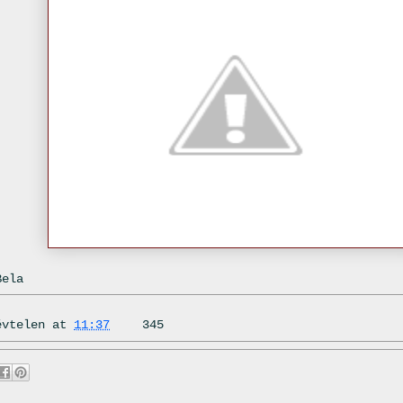
Bela
évtelen
at
11:37
345