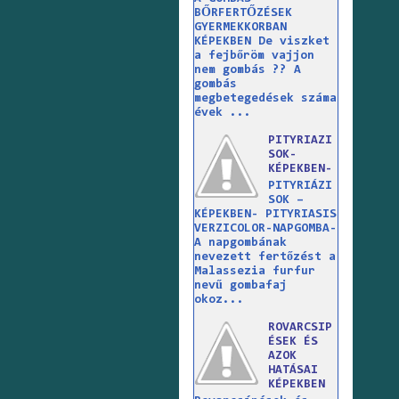
BŐRFERTŐZÉSEK
GYERMEKKORBAN
KÉPEKBEN De viszket
a fejbőröm vajjon
nem gombás ?? A
gombás
megbetegedések száma
évek ...
PITYRIAZI
SOK-
KÉPEKBEN-
PITYRIÁZI
SOK –
KÉPEKBEN- PITYRIASIS
VERZICOLOR-NAPGOMBA-
A napgombának
nevezett fertőzést a
Malassezia furfur
nevű gombafaj
okoz...
ROVARCSIP
ÉSEK ÉS
AZOK
HATÁSAI
KÉPEKBEN