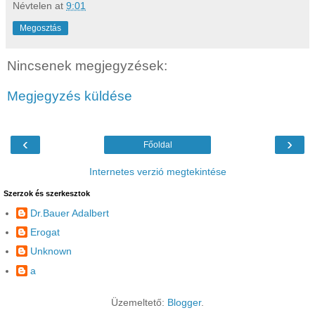
Névtelen
at
9:01
Megosztás
Nincsenek megjegyzések:
Megjegyzés küldése
‹
›
Főoldal
Internetes verzió megtekintése
Szerzok és szerkesztok
Dr.Bauer Adalbert
Erogat
Unknown
a
Üzemeltető:
Blogger
.