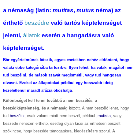
a
némaság
(latin:
mutitas
,
mutus
néma) az
érthető
beszédre
való tartós képtelenséget
jelenti,
állatok
esetén a hangadásra való
képtelenséget.
Bár egyértelműnek látszik, egyes esetekben nehéz eldönteni, hogy
valaki ebbe kategóriába tartozik-e. Ilyen lehet, ha valaki magától nem
tud beszélni, de mások szavát megismétli, vagy tud hangosan
olvasni. Ezeket az állapotokat például egy hosszabb ideig
kezeletlenül maradt afázia okozhatja
.
Különbséget kell tenni továbbá a nem beszélés, a
beszédképtelenség, és a némaság k
özött. A nem beszélő lehet, hogy
tud
beszélni
, csak valami miatt nem beszél, például ,
mutista
, vagy
beszéde nehezen érthető, esetleg olyan kicsi az érthetően beszélt
szókincse, hogy beszéde támogatásra, kiegészítésre szorul.
A