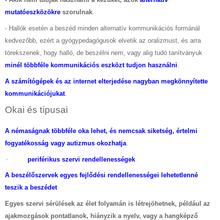
mutatóeszközökre
szorulnak
.
-
Hallók esetén a beszéd minden alternatív kommunikációs formánál
kedvezőbb, ezért a gyógypedagógusok elvetik az oralizmust, és arra
törekszenek, hogy halló, de beszélni nem, vagy alig tudó tanítványuk
minél többféle kommunikációs eszközt tudjon használni
.
A számítógépek és az internet elterjedése nagyban megkönnyítette
kommunikációjukat
.
Okai és típusai
A némaságnak többféle oka lehet, és nemcsak siketség, értelmi
fogyatékosság vagy autizmus okozhatja
.
·
periférikus szervi rendellenességek
A beszélőszervek egyes fejlődési rendellenességei lehetetlenné
teszik a beszédet
Egyes szervi sérülések az élet folyamán is létrejöhetnek, például az
ajakmozgások pontatlanok, hiányzik a nyelv, vagy a hangképző