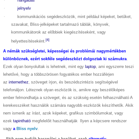
·
hangadás
·
jelnyelv
·
kommunikációs segédeszközök, mint például képeket, betűket,
szavakat, Bliss-jelképeket tartalmazó táblák, könyvek,
kommunikátorok az előbbiek kiegészítéseként, vagy
[4]
helyettesítéseként.
A némák szükségletei, képességei és problémái nagymértékben
különböznek, ezért sokféle segédeszközt dolgoztak ki számukra
.
Ezek olyan bonyolultak is lehetnek, mint egy
laptop
, ami egyszerre teszi
lehetővé, hogy a többszörösen fogyatékos ember hozzáférjen
az
internethez
, szöveget írjon, és beszédszintézis segítségével
telefonáljon. Léteznek olyan eszközök is, amikre egy beszélőképes
ember felmondhatja a szöveget, és az szükség esetén felhasználható A
kerekesszéket használók számára nagyobb eszközök készíthetők. Akik
nem ismerik az írást, azok képeket, grafikus szimbólumokat, vagy
ezek
tapintható
megfelelőit használhatják
Ilyen a képcsere rendszer
vagy
a
Bliss nyelv
.
- Akik nem tudják használni a kezüket, azok
alternatív