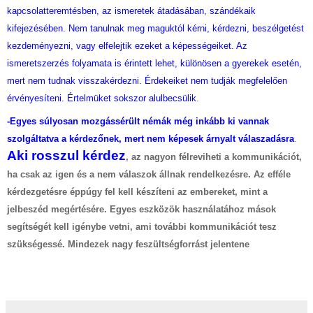
kapcsolatteremtésben, az ismeretek átadásában, szándékaik
kifejezésében. Nem tanulnak meg maguktól kérni, kérdezni, beszélgetést
kezdeményezni, vagy elfelejtik ezeket a képességeiket. Az
ismeretszerzés folyamata is érintett lehet, különösen a gyerekek esetén,
mert nem tudnak visszakérdezni. Érdekeiket nem tudják megfelelően
érvényesíteni. Értelmüket sokszor alulbecsülik
.
-Egyes súlyosan mozgássérült némák még inkább ki vannak
szolgáltatva a kérdezőnek, mert nem képesek árnyalt válaszadásra
.
Aki rosszul kérdez
, az nagyon félreviheti a kommunikációt,
ha csak az igen és a nem válaszok állnak rendelkezésre. Az efféle
kérdezgetésre éppúgy fel kell készíteni az embereket, mint a
jelbeszéd megértésére. Egyes eszközök használatához mások
segítségét kell igénybe vetni, ami további kommunikációt tesz
szükségessé.
Mindezek nagy feszültségforrást jelentene