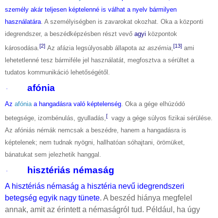
személy akár teljesen képtelenné is válhat a nyelv bármilyen
használatára
. A személyiségben is zavarokat okozhat. Oka a központi
idegrendszer, a beszédképzésben részt vevő
agyi
központok
[2]
[13]
károsodása.
Az afázia legsúlyosabb állapota az
aszémia
,
ami
lehetetlenné tesz bármiféle jel használatát, megfosztva a sérültet a
tudatos kommunikáció lehetőségétől.
afónia
·
Az
afónia
a hangadásra való képtelenség
. Oka a gége elhúzódó
[
betegsége, izombénulás, gyulladás,
vagy a gége súlyos fizikai sérülése.
Az afóniás némák nemcsak a beszédre, hanem a hangadásra is
képtelenek; nem tudnak nyögni, hallhatóan sóhajtani, örömüket,
bánatukat sem jelezhetik hanggal.
hisztériás némaság
·
A hisztériás némaság a hisztéria nevű idegrendszeri
betegség egyik nagy tünete
. A beszéd hiánya megfelel
annak, amit az érintett a némaságról tud. Például, ha úgy