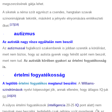
megszerzésének gátja lehet.
A siketek a
néma
szót egyrészt a csendes, hangtalan szavak
szinonimájának tekintik, másként a jelnyelv elnyomására emlékezteti
[17]
[18]
őket.
autizmus
·
Az autisták nagy része egyáltalán nem beszél
.
Az
autizmussal
foglalkozó szakemberek is jobban szeretik a körülírást,
mert nem biztos, hogy az autista gyerek vagy felnőtt azért nem beszél,
mert nem tud.
Az autisták körében gyakori az értelmi fogyatékosság
is.
értelmi fogyatékosság
·
A legtöbb
értelmi fogyatékos
megtanul beszélni
. A
Williams-
szindrómások
nyelvi képességei jók, annak ellenére, hogy átlagos IQ-juk
[16]
[20]
50.
A súlyos értelmi fogyatékosok (
intelligencia
20-25
IQ
pont alatt) nem
tanulnak meg beszélni, legfeljebb csak néhány szót mondanak. Ők az