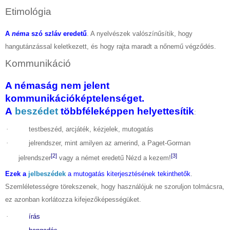
Etimológia
A
néma
szó szláv eredetű
. A nyelvészek valószínűsítik, hogy
hangutánzással keletkezett, és hogy rajta maradt a nőnemű végződés.
Kommunikáció
A némaság nem jelent
kommunikációképtelenséget.
A
beszédet
többféleképpen helyettesítik
:
·
testbeszéd, arcjáték, kézjelek, mutogatás
·
jelrendszer, mint amilyen az amerind, a Paget-Gorman
[2]
[3]
jelrendszer
vagy a német eredetű Nézd a kezem!
Ezek a
jelbeszédek
a mutogatás kiterjesztésének tekinthetők
.
Szemléletességre törekszenek, hogy használójuk ne szoruljon tolmácsra,
ez azonban korlátozza kifejezőképességüket.
·
írás