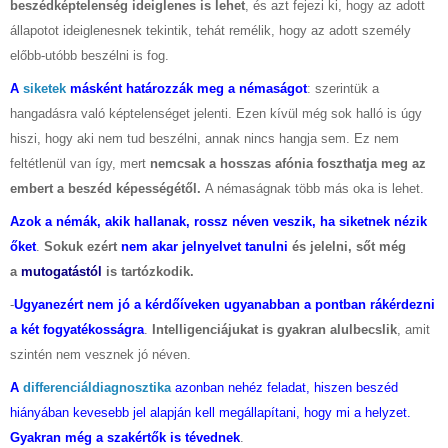
beszédképtelenség ideiglenes is lehet
, és azt fejezi ki, hogy az adott
állapotot ideiglenesnek tekintik, tehát remélik, hogy az adott személy
előbb-utóbb beszélni is fog.
A
siketek
másként határozzák meg a némaságot
: szerintük a
hangadásra való képtelenséget jelenti. Ezen kívül még sok halló is úgy
hiszi, hogy aki nem tud beszélni, annak nincs hangja sem. Ez nem
feltétlenül van így, mert
nemcsak a hosszas afónia foszthatja meg az
embert a beszéd képességétől.
A némaságnak több más oka is lehet.
Azok a némák, akik hallanak, rossz néven veszik, ha siketnek nézik
őket
.
Sokuk ezért
nem akar jelnyelvet tanulni
és jelelni, sőt még
a
mutogatástól
is tartózkodik.
-
Ugyanezért nem jó a kérdőíveken ugyanabban a pontban rákérdezni
a két fogyatékosságra
.
Intelligenciájukat is gyakran alulbecslik
, amit
szintén nem vesznek jó néven.
A
differenciáldiagnosztika
azonban nehéz feladat, hiszen beszéd
hiányában kevesebb jel alapján kell megállapítani, hogy mi a helyzet.
Gyakran még a szakértők is tévednek
.