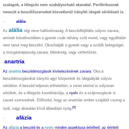
szalagok, a lélegzés nem szabályozható akarattal. Periférikusnak
nevezik a beszélőszerveket közvetlenül irányító idegek sérüléseit is.
·
alália
alália
Az
régi neve hallónémaság. A beszédfejlődés súlyos zavara,
aminek következtében a gyerek csak néhány szót mond, vagy egyáltalán
nem tanul meg beszélni. Okozhatják a gyerek vagy a szülők betegségei,
a mozgásképesség zavara, félénkség, vagy vérfertőzés.
anartria
Az
anartria
beszédmozgások kivitelezésének zavara
. Oka a
beszédmozgásokat irányító agyi központok és idegpályák súlyos
sérülése. A beszéd teljesen érthetetlen; a zenei elemei is súlyosan
sérültek, és a lélegzés koordinációja, a
nyelv
és a szájmozgások is
zavart szenvednek. Előfordul, hogy az anartriás ember szájából csorog a
[9]
nyál, vagy akaratán kívül állandóan nyög.
afázia
·
Az
afázia
a beszéd és a
nyelv
minden aspektusa érintheti; az érintett