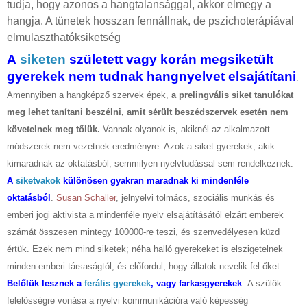
tudja, hogy azonos a hangtalansággal, akkor elmegy a
hangja. A tünetek hosszan fennállnak, de pszichoterápiával
elmulaszthatóksiketség
A
siketen
született vagy korán megsiketült
gyerekek nem tudnak hangnyelvet elsajátítani
.
Amennyiben a hangképző szervek épek,
a prelingvális siket tanulókat
meg lehet tanítani beszélni, amit sérült beszédszervek esetén nem
követelnek meg tőlük.
Vannak olyanok is, akiknél az alkalmazott
módszerek nem vezetnek eredményre. Azok a siket gyerekek, akik
kimaradnak az oktatásból, semmilyen nyelvtudással sem rendelkeznek.
A
siketvakok
különösen gyakran maradnak ki mindenféle
oktatásból
.
Susan Schaller
, jelnyelvi tolmács, szociális munkás és
emberi jogi aktivista a mindenféle nyelv elsajátításától elzárt emberek
számát összesen mintegy 100000-re teszi, és szenvedélyesen küzd
értük. Ezek nem mind siketek; néha halló gyerekeket is elszigetelnek
minden emberi társaságtól, és előfordul, hogy állatok nevelik fel őket.
Belőlük lesznek a
ferális gyerekek
, vagy farkasgyerekek
.
A szülők
felelősségre vonása a nyelvi kommunikációra való képesség