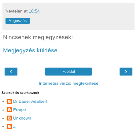
Névtelen
at
10:54
Megosztás
Nincsenek megjegyzések:
Megjegyzés küldése
‹
›
Főoldal
Internetes verzió megtekintése
Szerzok és szerkesztok
Dr.Bauer Adalbert
Erogat
Unknown
a