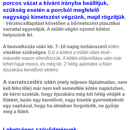
porcos vázat a kívánt irányba beállítjuk,
szükség esetén a porcból megfelelő
nagyságú kimetszést végzünk, majd rögzítjük
.
-
Vérzéscsillapítást követően a bőrmetszést plasztikai
varrattal egyesítjük. A műtét végén nyomó kötést
helyezünk fel.
A beavatkozás után kb. 7–10 napig turbánszerű
kötés
viselése szükséges
. Ezt a kötést a műtét utáni első–
második napon ellenőrizzük. A kötés eltávolítása után már
lehet hajat mosni, és még kb. 2 hétig ajánlatos a fület
éjszakára kendővel védeni.
A varratszedés után
(mely teljesen fájdalmatlan, nem
kell félni tőle) már nem kell semmiféle kötés napközben,
de kérni szokták, hogy éjszakára még két hétig védjék a
füleket, lazán egy kendővel, vagy kisebb gyermekeknél
egy sapkával, hogy ha álmában forgolódik, ne gyűrje
meg a füleit.
Lehetséges szövődmények
: