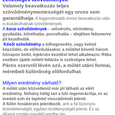
Valamely beavatkozás teljes
szövődménymentességét egy orvos sem
garantálhatja
. A leggondosabb orvosi beavatkozás után
is kialakulhatnak szövődmények.
A
korai szövődmények
–
utóvérzés, vérömleny,
gyulladás, bőrelhalás, porcelhalás – idejében felismerve
jól kezelhetők
.
Késői szövődmény
a túlhegesedés, vagy keloid
képződés, de előfordulásakor, a műtétet követő három
hónapon belül, injekciós kezelést lehet alkalmazni. Ritka
esetben újabb műtéti feltárás is szükséges lehet.
Páros szervről lévén szó, a műtét utáni formai,
méretbeli különbség előfordulhat
.
Milyen eredmény várható?
A műtét után közvetlenül már jól látható az elért
eredmény. Néhány hétig tart a bőr regenerációja, ez az
eredeti szín és tapintat visszatérését jelenti.
A fülön fonákérzés jelentkezik
, ami a fül bizonyos
érzéstelenségét, egyben érzékenységét jelenti. Ez az
állapot szintén magától rendbe jön.