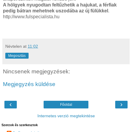
A hölgyek nyugodtan feltűzhetik a hajukat, a férfiak
pedig bátran mehetnek uszodába az új fülükkel
.
http://www.fulspecialista.hu
Névtelen
at
11:02
Megosztás
Nincsenek megjegyzések:
Megjegyzés küldése
‹
›
Főoldal
Internetes verzió megtekintése
Szerzok és szerkesztok