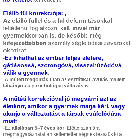
Elálló fül korrekciója: ,
Az elálló füllel és a fül deformitásokkal
feltétlenül foglalkozni kell
, mivel már
gyermekkorban is, de később még
kifejezettebben
személyiségfejődési zavarokat
okozhat
.
Ez kihathat az ember teljes életére,
-
gátlásossá, szorongóvá, visszahúzódóvá
válik a gyermek
.
-
A műtéti megoldás után az esztétikai javulás mellett
látványos a pszichológiai változás is.
A műtéti korrekcióval jó megvárni azt az
életkort, amikor a gyermek maga kéri, vagy
akarja a változtatást a társak csúfolódása
miatt
.
-Ez
általában 5–7 éves kor
. Előtte számára
megmagyarázhatatlan kellemetlenségnek tesszük ki a