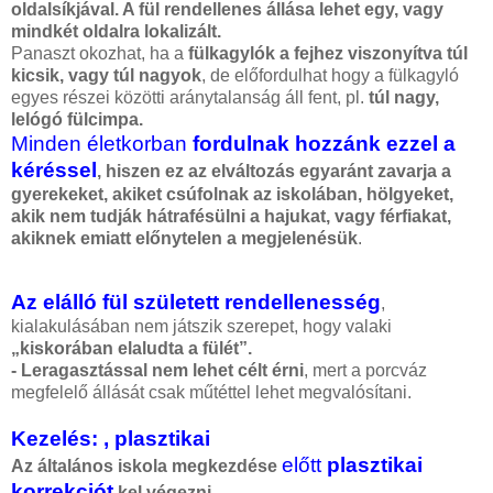
oldalsíkjával. A fül rendellenes állása lehet egy, vagy
mindkét oldalra lokalizált.
fülplasztika
Panaszt okozhat, ha a
fülkagylók a fejhez viszonyítva túl
kicsik, vagy túl nagyok
, de előfordulhat hogy a fülkagyló
egyes részei közötti aránytalanság áll fent, pl.
túl nagy,
lelógó fülcimpa.
fülplasztika
Minden életkorban
fordulnak hozzánk ezzel a
kéréssel
, hiszen ez az elváltozás egyaránt zavarja a
gyerekeket, akiket csúfolnak az iskolában, hölgyeket,
akik nem tudják hátrafésülni a hajukat, vagy férfiakat,
akiknek emiatt előnytelen a megjelenésük
.
fülplasztika
Az elálló fül
született rendellenesség
,
kialakulásában nem játszik szerepet, hogy valaki
„kiskorában elaludta a fülét”.
-
Leragasztással nem lehet célt érni
, mert a porcváz
megfelelő állását csak műtéttel lehet megvalósítani.
Kezelés: , plasztikai
sebész
előtt
plasztikai
Az általános iskola megkezdése
korrekciót
kel végezni
.
fül deformitás