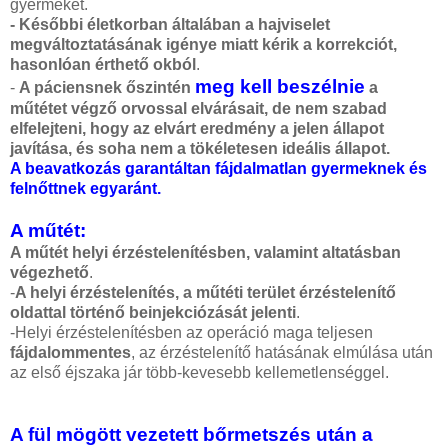
gyermeket.
- Későbbi életkorban általában a hajviselet
megváltoztatásának igénye miatt kérik a korrekciót,
hasonlóan érthető okból
.
meg kell beszélnie
-
A páciensnek őszintén
a
műtétet végző orvossal elvárásait, de nem szabad
elfelejteni, hogy az elvárt eredmény a jelen állapot
javítása, és soha nem a tökéletesen ideális állapot.
A beavatkozás garantáltan fájdalmatlan gyermeknek és
felnőttnek egyaránt.
A műtét:
A műtét helyi érzéstelenítésben, valamint altatásban
végezhető
.
-
A helyi érzéstelenítés, a műtéti terület érzéstelenítő
oldattal történő beinjekciózását jelenti
.
-Helyi érzéstelenítésben az operáció maga teljesen
fájdalommentes
, az érzéstelenítő hatásának elmúlása után
az első éjszaka jár több-kevesebb kellemetlenséggel.
Plasztikai műtét
A fül mögött vezetett bőrmetszés után a