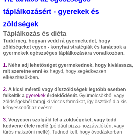
táplálkozásért - gyerekek és
zöldségek
Táplálkozás és diéta
Tudd meg, hogyan vedd rá gyermekedet, hogy
zöldségeket egyen - konyhai stratégiák és tanácsok a
gyermekek egészséges táplálkozására vonatkozóan.
1.
Néha adj lehetőséget gyermekednek, hogy kiválassza,
mit szeretne enni
és hagyd, hogy segédkezzen
elkészítésükben.
2.
A kicsi méretű vagy díszzöldségek legtöbb esetben
felkeltik a
gyerekek
érdeklődését
. Gyümölcsökből vagy
zöldségekből faragj ki vicces formákat, így ösztökéld a kis
kényeskedőt az evésre.
3.
Vegyesen szolgáld fel a zöldségeket, vagy tedd
kedvenc étele mellé
(például pizza-hozzávalóként vagy
túrós makaróni mellé). Tudnod kell, hogy óvodáskorban