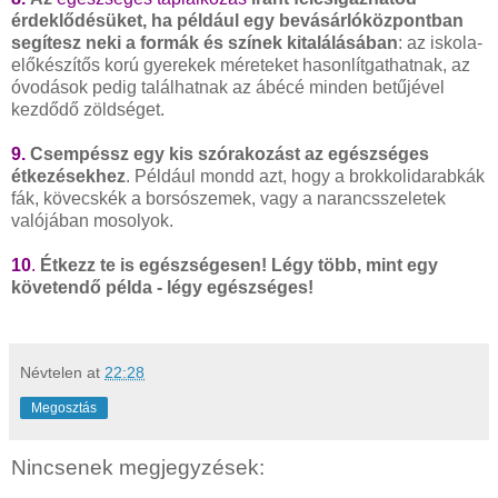
érdeklődésüket, ha például egy bevásárlóközpontban
segítesz neki a formák és színek kitalálásában
: az iskola-
előkészítős korú gyerekek méreteket hasonlítgathatnak, az
óvodások pedig találhatnak az ábécé minden betűjével
kezdődő zöldséget.
9.
Csempéssz egy kis szórakozást az egészséges
étkezésekhez
. Például mondd azt, hogy a brokkolidarabkák
fák, kövecskék a borsószemek, vagy a narancsszeletek
valójában mosolyok.
10
.
Étkezz te is egészségesen! Légy több, mint egy
követendő példa - légy egészséges!
Névtelen
at
22:28
Megosztás
Nincsenek megjegyzések: