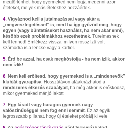
megtörténhet, hogy gyermeked nem fogja megenni azon
ételeket, melyek más ételekhez hozzáértek.
4.
Vigyáznod kell a jutalmazással vagy akár a
„megvesztegetéssel” is, mert ha így győzöd meg, hogy
egyen (vagy büntetéseket használsz, ha nem akar enni),
később ezek problémákhoz vezethetnek
. Türelmesnek
kell lenned! Emlékezz vissza, milyen rossz ízű volt
számodra is a lencse vagy a karfiol.
5.
Érd be azzal, ha csak megkóstolja - ha nem ízlik, akkor
nem ízlik!
6
.
Nem kell erőltesd, hogy gyermeked is a „mindenevők”
klubját gyarapítsa
. Hosszútávon aláaknázhatod a
rendszeres étkezés szabályait
, ha még akkor is erősködsz,
mikor gyermeked már jóllakott.
7.
Egy fáradt vagy haragos gyermek nagy
valószínűséggel nem fog enni semmit
. Ez az egyik
legrosszabb pillanat, hogy új ételeket próbálj ki vele.
8.
Az
egészséges táplálkozás
iránt felcsigázhatod