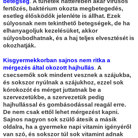
betegség
.
A tünetek hátterében akár vírusos
fertőzés, baktérium okozta megbetegedés,
esetleg élősködők jelenléte is állhat. Ezek
súlyosnak nem tekinthető betegségek, de ha
elhanyagoljuk kezelésüket, akkor
súlyosbodhatnak, és a haj teljes elvesztését is
okozhatják.
Kisgyermekkorban sajnos nem ritka a
mérgezés által okozott hajhullás
.
A
csecsemők sok mindent vesznek a szájukba,
és sokszor nyúlnak a szájukhoz, ezzel sok
kórokozót és mérget juttatnak be a
szervezetükbe, a szervezetük pedig
hajhullással és gombásodással reagál erre.
De nem csak ettől lehet mérgezést kapni.
Sajnos nagyon sok szülő átesik a másik
oldalra, ha a gyermeke napi vitamin igényéről
van szó, és sokszor túl sok vitamint adnak