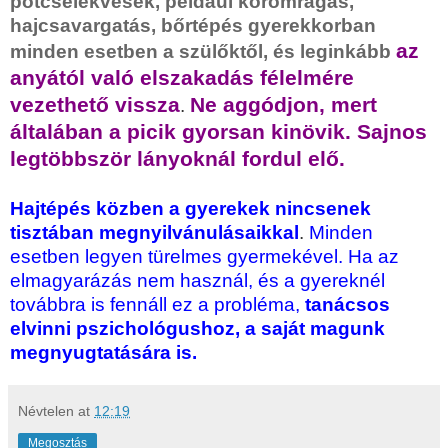
pótcselekvések, például körömrágás,
hajcsavargatás, bőrtépés gyerekkorban
az
minden esetben a szülőktől, és leginkább
anyától való elszakadás félelmére
vezethető vissza
Ne aggódjon, mert
.
általában a picik gyorsan kinövik. Sajnos
legtöbbször lányoknál fordul elő.
Hajtépés közben a gyerekek nincsenek
tisztában megnyilvánulásaikkal
.
Minden
esetben legyen türelmes gyermekével. Ha az
elmagyarázás nem használ, és a gyereknél
továbbra is fennáll ez a probléma,
tanácsos
elvinni pszichológushoz, a saját magunk
megnyugtatására is.
Névtelen
at
12:19
Megosztás