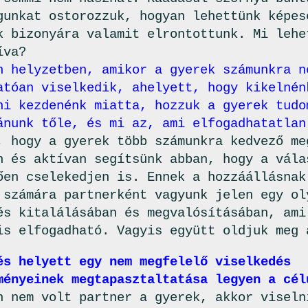
gunkat ostorozzuk, hogyan lehettünk képes
k bizonyára valamit elrontottunk. Mi lehe
íva?
n helyzetben, amikor a gyerek számunkra n
atóan viselkedik, ahelyett, hogy kikelnén
ni kezdenénk miatta, hozzuk a gyerek tudo
ánunk tőle, és mi az, ami elfogadhatatlan
, hogy a gyerek több számunkra kedvező me
n és aktívan segítsünk abban, hogy a vála
ően cselekedjen is. Ennek a hozzáállásnak
 számára partnerként vagyunk jelen egy ol
és kitalálásában és megvalósításában, ami
is elfogadható. Vagyis együtt oldjuk meg 
és helyett egy nem megfelelő viselkedés
ményeinek megtapasztaltatása legyen a cél
n nem volt partner a gyerek, akkor viseln