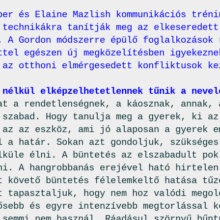
ber és Elaine Mazlish kommunikációs tréni
 technikákra tanítják meg az elkeseredett
. A Gordon módszerre épülő foglalkozások 
ttel egészen új megközelítésben igyekezne
 az otthoni elmérgesedett konfliktusok ke
 nélkül elképzelhetetlennek tűnik a nevel
at a rendetlenségnek, a káosznak, annak, 
 szabad. Hogy tanulja meg a gyerek, ki az
 az az eszköz, ami jó alaposan a gyerek e
l a határ. Sokan azt gondoljuk, szükséges
lküle élni. A büntetés az elszabadult pok
ni. A hangrobbanás erejével ható hirtelen
t követő büntetés félelemkeltő hatása tűz
t tapasztaljuk, hogy nem hoz valódi megol
ősebb és egyre intenzívebb megtorlással k
 semmi nem használ. Ráadásul szörnyű bűnt