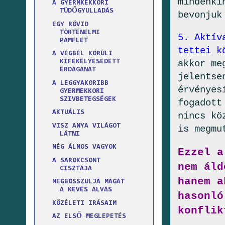
mindenki
A GYERMKEKKORI
TÜDŐGYULLADÁS
bevonjuk
EGY RÖVID
TÖRTÉNELMI
5. Aktív
PAMFLET
tettei k
A VÉGBÉL KÖRÜLI
akkor me
KIFEKÉLYESEDETT
ÉRDAGANAT
jelentse
A LEGGYAKORIBB
érvényes
GYERMEKKORI
SZIVBETEGSÉGEK
fogadott
AKTUÁLIS
nincs kö
VISZ ANYA VILÁGOT
is megmu
LÁTNI
MÉG ÁLMOS VAGYOK
Ezzel a
A SAROKCSONT
nem áld
CISZTÁJA
hanem a
MEGBOSSZULJA MAGÁT
A KEVÉS ALVÁS
hasonló
KÖZÉLETI IRÁSAIM
konflik
AZ ELSŐ MEGLEPETÉS