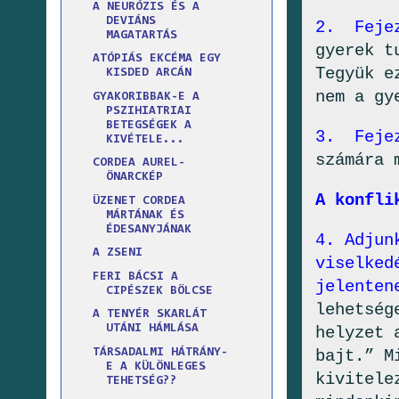
A NEURÓZIS ÉS A
DEVIÁNS
2. Fejez
MAGATARTÁS
gyerek t
ATÓPIÁS EKCÉMA EGY
Tegyük e
KISDED ARCÁN
nem a gy
GYAKORIBBAK-E A
PSZIHIATRIAI
BETEGSÉGEK A
3. Fejez
KIVÉTELE...
számára 
CORDEA AUREL-
ÖNARCKÉP
A konfli
ÜZENET CORDEA
MÁRTÁNAK ÉS
ÉDESANYJÁNAK
4. Adjun
A ZSENI
viselked
FERI BÁCSI A
jelenten
CIPÉSZEK BÖLCSE
lehetség
A TENYÉR SKARLÁT
UTÁNI HÁMLÁSA
helyzet 
TÁRSADALMI HÁTRÁNY-
bajt.” M
E A KÜLÖNLEGES
kivitele
TEHETSÉG??