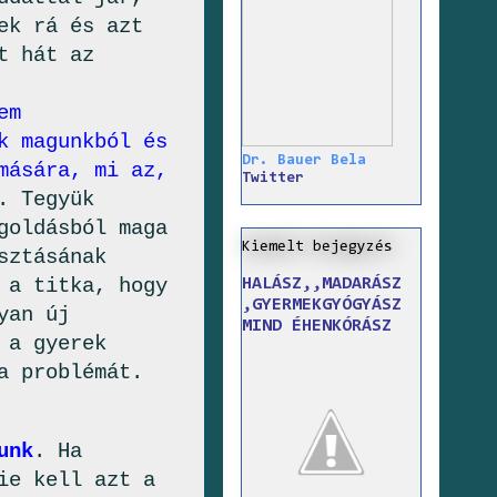
ek rá és azt
t hát az
em
k magunkból és
Dr. Bauer Bela
mására, mi az,
Twitter
. Tegyük
goldásból maga
Kiemelt bejegyzés
sztásának
 a titka, hogy
HALÁSZ,,MADARÁSZ
,GYERMEKGYÓGYÁSZ
yan új
MIND ÉHENKÓRÁSZ
 a gyerek
a problémát.
unk
. Ha
ie kell azt a