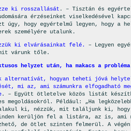
ze ki rosszallását
. – Tisztán és egyérte
udomására érzéseinket viselkedésével kapc
zt úgy, hogy egyértelmű legyen, hogy a he
erek személyére utalunk.
zük ki elvárásainkat felé.
– Legyen egyé
mit várunk tőle.
ktusos helyzet után, ha makacs a probléma
k alternatívát, hogyan teheti jóvá helyte
ését, mi az, ami számunkra elfogadható me
e
. – Együtt ötletelve közös listát készít
es megoldásokról. Például: „Ha legközeleb
alakul ki, nézzük, mit találjunk ki, hogy
inden kerüljön fel a listára, az is, ami 
zhető, de ötlet szinten felmerül. A végén