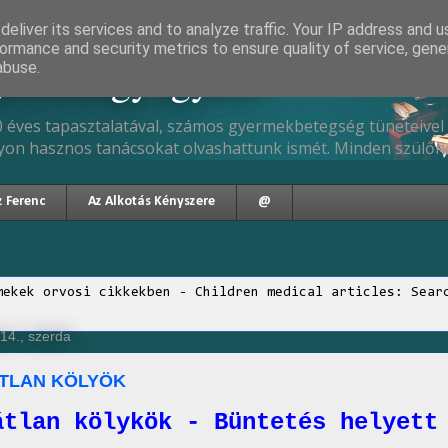
eliver its services and to analyze traffic. Your IP address and 
ormance and security metrics to ensure quality of service, gen
gyermekgyógyász
abuse.
 éves tapasztalatával, számos gyermekbetegség tüneteivel 
yon hasznos tanácsokat olvashattunk ismét. Minden szülőne
z Ferenc
Az Alkotás Kényszere
@
mekek orvosi cikkekben - Children medical articles: Sear
14., szerda
TLAN KÖLYÖK
átlan kölykök - Büntetés helyett