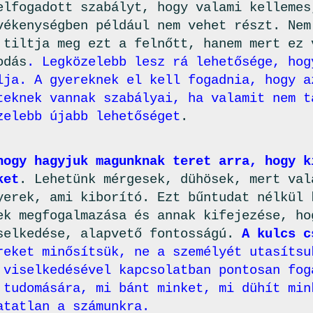
elfogadott szabályt, hogy valami kellemes
vékenységben például nem vehet részt. Nem
 tiltja meg ezt a felnőtt, hanem mert ez 
odás
. Legközelebb lesz rá lehetősége, hog
lja. A gyereknek el kell fogadnia, hogy a
teknek vannak szabályai, ha valamit nem t
zelebb újabb lehetőséget
.
hogy hagyjuk magunknak teret arra, hogy k
ket
. Lehetünk mérgesek, dühösek, mert val
yerek, ami kiborító. Ezt bűntudat nélkül 
ek megfogalmazása és annak kifejezése, ho
selkedése, alapvető fontosságú.
A kulcs c
reket minősítsük, ne a személyét utasítsu
 viselkedésével kapcsolatban pontosan fog
 tudomására, mi bánt minket, mi dühít min
atatlan a számunkra.