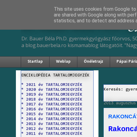
This site uses cookies from Google to d
are shared with Google along with perf
Dr. Bauer Béla Ph.D. 
statistics, and to detect and address 
Dr. Bauer Béla Ph.D. gyermekgyógyász főorvos, 50
a blog.bauerbela.ro kismamablog látogatóit. "Nag
Startlap
Weblap
Önéletrajz
Pápai Pári
ENCIKLOPÉDIA TARTALOMJEGYZÉK
* 2021 év TARTALOMJEGYZÉK
Keresés: gyer
* 2020 év TARTALOMJEGYZÉK
* 2019 év TARTALOMJEGYZÉK
* 2018 év TARTALOMJEGYZÉK
2013. augusztus 
* 2017 év TARTALOMJEGYZÉK
* 2016 év TARTALOMJEGYZÉK
* 2015 év TARTALOMJEGYZÉK
RAKONCÁ
* 2014 év TARTALOMJEGYZÉK
* 2013 év TARTALOMJEGYZÉK
Rakonc
* 2012 év TARTALOMJEGYZÉK
* 2011 év TARTALOMJEGYZÉK