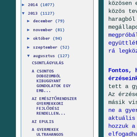
közösen 
►
2014
(1077)
közös te
▼
2013
(1127)
haragból
►
december
(79)
megállap
►
november
(81)
megpróbá
►
október
(94)
együttlé
►
szeptember
(52)
rá legkö
▼
augusztus
(127)
CSONTLÁGYULÁS
Fontos, 
A CSONTOS
DOBOZOMBÓL
érzésein
KIBUGGYANT
tett a g
GONDOLATOK EGY
EMB...
Az érzés
AZ EMÉSZTŐRENDSZER
másik vi
GYERMEKKORI
FEJLŐDÉSI
ne a gye
RENDELLEN...
aktuális
AZ EPULIS
hozzuk a
A GYERMEKEK
elfogadh
ULTRAHANGOS