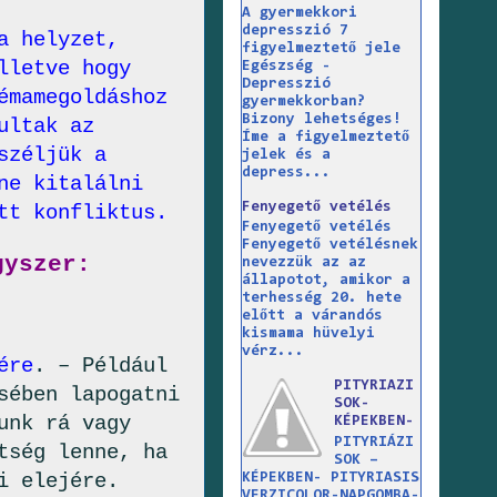
A gyermekkori
depresszió 7
a helyzet,
figyelmeztető jele
lletve hogy
Egészség -
Depresszió
émamegoldáshoz
gyermekkorban?
Bizony lehetséges!
ultak az
Íme a figyelmeztető
széljük a
jelek és a
depress...
ne kitalálni
Fenyegető vetélés
tt konfliktus.
Fenyegető vetélés
Fenyegető vetélésnek
gyszer:
nevezzük az az
állapotot, amikor a
terhesség 20. hete
előtt a várandós
kismama hüvelyi
vérz...
ére
. – Például
PITYRIAZI
sében lapogatni
SOK-
unk rá vagy
KÉPEKBEN-
PITYRIÁZI
tség lenne, ha
SOK –
i elejére.
KÉPEKBEN- PITYRIASIS
VERZICOLOR-NAPGOMBA-