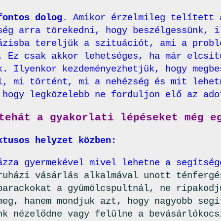
fontos dolog
.
Amikor érzelmileg telített 
ség arra törekedni, hogy beszélgessünk, i
ázisba tereljük a szituációt, ami a probl
. Ez csak akkor lehetséges, ha már elcsit
k. Ilyenkor kezdeményezhetjük, hogy megbe
l, mi történt, mi a nehézség és mit lehet
 hogy legközelebb ne forduljon elő az ado
tehát a gyakorlati lépéseket még e
ktusos helyzet közben:
ázza gyermekével mivel lehetne a segítség
ruházi vásárlás alkalmával unott ténfergé
barackokat a gyümölcspultnál, ne ripakodj
meg, hanem mondjuk azt, hogy nagyobb segí
nk nézelődne vagy felülne a bevásárlókocs