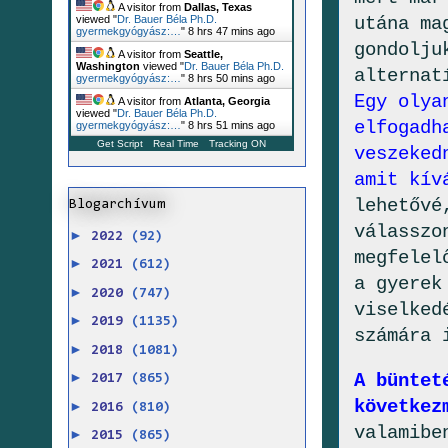
A visitor from
Dallas, Texas
utána ma
viewed "
Dr. Bauer Béla Ph.D.
gyermekgyógyász:…
"
8 hrs 47 mins ago
gondolju
A visitor from
Seattle,
Washington
viewed "
Dr. Bauer Béla Ph.D.
alternat
gyermekgyógyász:…
"
8 hrs 50 mins ago
Egy olya
A visitor from
Atlanta, Georgia
viewed "
Dr. Bauer Béla Ph.D.
elfogadh
gyermekgyógyász:…
"
8 hrs 51 mins ago
Get Script
Real Time
Tracking ON
veszeked
amit kív
lehetővé
Blogarchívum
válasszo
►
2022
(92)
megfelel
►
2021
(612)
a gyerek
►
2020
(747)
viselked
►
2019
(1135)
számára 
►
2018
(1081)
►
A büntet
2017
(865)
következ
►
2016
(810)
valamibe
►
2015
(865)