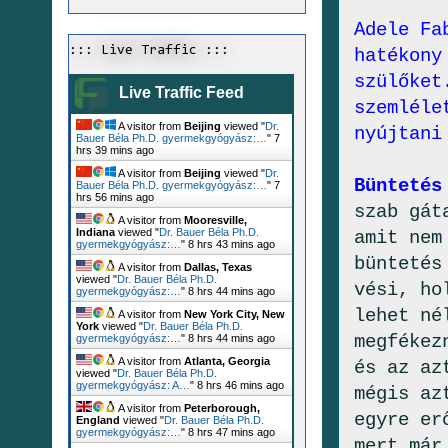
Adele Fa
::: Live Traffic :::
hatékony
szülőket
Live Traffic Feed
szemléle
A visitor from
Beijing
viewed "
Dr.
nyújtani
Bauer Béla Ph.D. gyermekgyógyász:…
"
7
hrs 39 mins ago
A visitor from
Beijing
viewed "
Dr.
Büntetés
Bauer Béla Ph.D. gyermekgyógyász:…
"
7
hrs 56 mins ago
szab gát
A visitor from
Mooresville,
Indiana
viewed "
Dr. Bauer Béla Ph.D.
amit nem
gyermekgyógyász:…
"
8 hrs 43 mins ago
büntetés
A visitor from
Dallas, Texas
viewed "
Dr. Bauer Béla Ph.D.
vési, ho
gyermekgyógyász:…
"
8 hrs 44 mins ago
lehet né
A visitor from
New York City, New
York
viewed "
Dr. Bauer Béla Ph.D.
megfékez
gyermekgyógyász:…
"
8 hrs 44 mins ago
A visitor from
Atlanta, Georgia
és az az
viewed "
Dr. Bauer Béla Ph.D.
gyermekgyógyász: A…
"
8 hrs 46 mins ago
mégis az
A visitor from
Peterborough,
egyre er
England
viewed "
Dr. Bauer Béla Ph.D.
gyermekgyógyász:…
"
8 hrs 47 mins ago
mert már