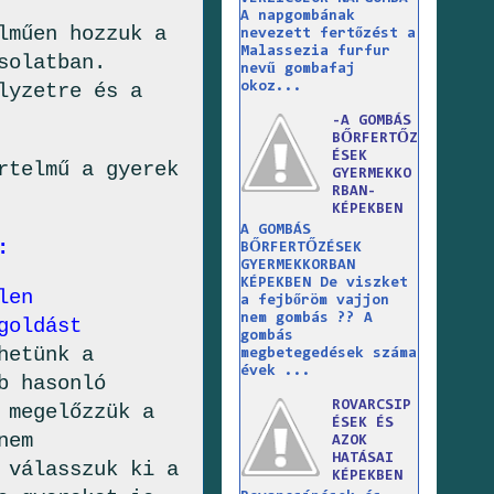
A napgombának
lműen hozzuk a
nevezett fertőzést a
Malassezia furfur
solatban.
nevű gombafaj
okoz...
lyzetre és a
-A GOMBÁS
BŐRFERTŐZ
ÉSEK
rtelmű a gyerek
GYERMEKKO
RBAN-
KÉPEKBEN
A GOMBÁS
:
BŐRFERTŐZÉSEK
GYERMEKKORBAN
KÉPEKBEN De viszket
len
a fejbőröm vajjon
nem gombás ?? A
goldást
gombás
hetünk a
megbetegedések száma
évek ...
b hasonló
ROVARCSIP
 megelőzzük a
ÉSEK ÉS
nem
AZOK
HATÁSAI
 válasszuk ki a
KÉPEKBEN