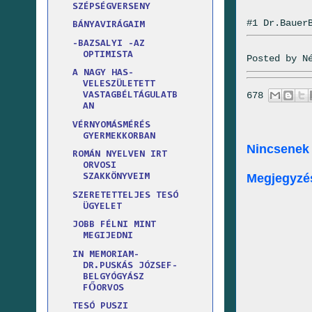
SZÉPSÉGVERSENY
#1 Dr.Bauer
BÁNYAVIRÁGAIM
-BAZSALYI -AZ
OPTIMISTA
Posted by
N
A NAGY HAS-
VELESZÜLETETT
678
VASTAGBÉLTÁGULATB
AN
VÉRNYOMÁSMÉRÉS
GYERMEKKORBAN
Nincsenek
ROMÁN NYELVEN IRT
ORVOSI
Megjegyzé
SZAKKÖNYVEIM
SZERETETTELJES TESÓ
ÜGYELET
JOBB FÉLNI MINT
MEGIJEDNI
IN MEMORIAM-
DR.PUSKÁS JÓZSEF-
BELGYÓGYÁSZ
FŐORVOS
TESÓ PUSZI