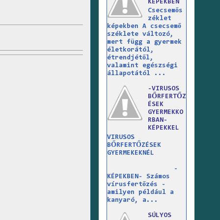
KÉPEKBEN
Csecsemős
zéklet
képekben A csecsemő
széklete változó,
mert függ a gyermek
életkorától,
étrendjétől,
valamint egészségi
állapotától ...
-VIRUSOS
BŐRFERTŐZ
ÉSEK
GYERMEKKO
RBAN-
KÉPEKKEL
VIRUSOS
BŐRFERTŐZÉSEK
GYERMEKEKNÉL
-
KÉPEKBEN- Számos
vírusfertőzés -
amilyen például a
kanyaró, a...
SÚLYOS