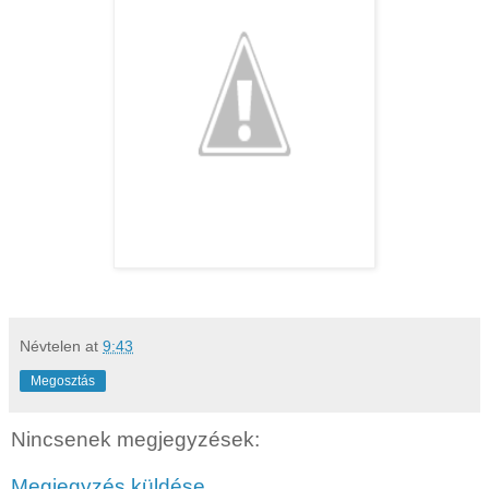
Névtelen
at
9:43
Megosztás
Nincsenek megjegyzések:
Megjegyzés küldése