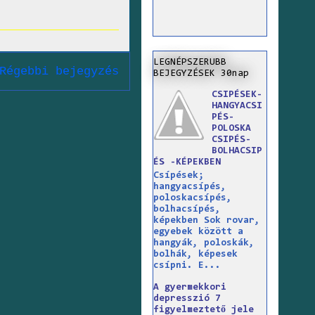
LEGNÉPSZERUBB
Régebbi bejegyzés
BEJEGYZÉSEK 30nap
CSIPÉSEK-
HANGYACSI
PÉS-
POLOSKA
CSIPÉS-
BOLHACSIP
ÉS -KÉPEKBEN
Csípések;
hangyacsípés,
poloskacsípés,
bolhacsípés,
képekben Sok rovar,
egyebek között a
hangyák, poloskák,
bolhák, képesek
csípni. E...
A gyermekkori
depresszió 7
figyelmeztető jele