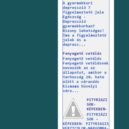
A gyermekkori
depresszió 7
figyelmeztető jele
Egészség -
Depresszió
gyermekkorban?
Bizony lehetséges!
Íme a figyelmeztető
jelek és a
depress...
Fenyegető vetélés
Fenyegető vetélés
Fenyegető vetélésnek
nevezzük az az
állapotot, amikor a
terhesség 20. hete
előtt a várandós
kismama hüvelyi
vérz...
PITYRIAZI
SOK-
KÉPEKBEN-
PITYRIÁZI
SOK –
KÉPEKBEN- PITYRIASIS
VERZICOLOR-NAPGOMBA-