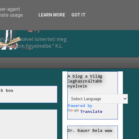
user-agent
erate usage
LEARN MORE
GOT IT
és kezelésével ismerteti meg
k ajánlom figyelmébe." K.L.
A blog a Világ
leghasználtabb
nyelvein
ch box
Powered by
Translate
Dr. Bauer Bela www