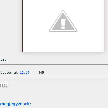
Bela
évtelen
at
12:19
345
 megjegyzések: