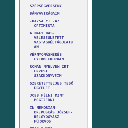
SZÉPSÉGVERSENY
BÁNYAVIRÁGAIM
-BAZSALYI -AZ
OPTIMISTA
A NAGY HAS-
VELESZÜLETETT
VASTAGBÉLTÁGULATB
AN
VÉRNYOMÁSMÉRÉS
GYERMEKKORBAN
ROMÁN NYELVEN IRT
ORVOSI
SZAKKÖNYVEIM
SZERETETTELJES TESÓ
ÜGYELET
JOBB FÉLNI MINT
MEGIJEDNI
IN MEMORIAM-
DR.PUSKÁS JÓZSEF-
BELGYÓGYÁSZ
FŐORVOS