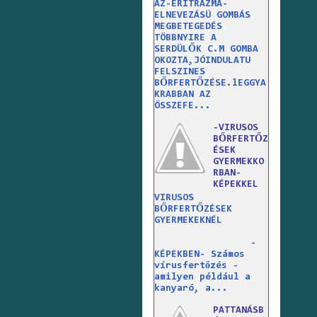
AZ-ERITRAZMA-
ELNEVEZÁSÜ GOMBÁS
MEGBETEGEDÉS
TÖBBNYIRE A
SERDÜLŐK C.M GOMBA
OKOZTA,JÓINDULATU
FELSZINES
BŐRFERTŐZÉSE.lEGGYA
KRABBAN AZ
ÖSSZEFE...
-VIRUSOS
BŐRFERTŐZ
ÉSEK
GYERMEKKO
RBAN-
KÉPEKKEL
VIRUSOS
BŐRFERTŐZÉSEK
GYERMEKEKNÉL
-
KÉPEKBEN- Számos
vírusfertőzés -
amilyen például a
kanyaró, a...
PATTANÁSB