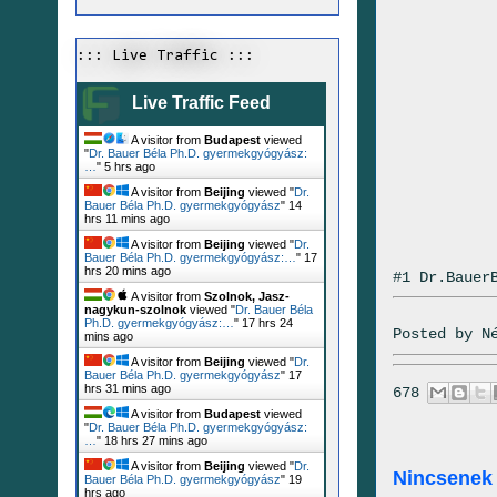
::: Live Traffic :::
Live Traffic Feed
A visitor from
Budapest
viewed
"
Dr. Bauer Béla Ph.D. gyermekgyógyász:
…
"
5 hrs ago
A visitor from
Beijing
viewed "
Dr.
Bauer Béla Ph.D. gyermekgyógyász
"
14
hrs 11 mins ago
A visitor from
Beijing
viewed "
Dr.
Bauer Béla Ph.D. gyermekgyógyász:…
"
17
hrs 20 mins ago
#1 Dr.Bauer
A visitor from
Szolnok, Jasz-
nagykun-szolnok
viewed "
Dr. Bauer Béla
Ph.D. gyermekgyógyász:…
"
17 hrs 24
Posted by
N
mins ago
A visitor from
Beijing
viewed "
Dr.
Bauer Béla Ph.D. gyermekgyógyász
"
17
hrs 31 mins ago
678
A visitor from
Budapest
viewed
"
Dr. Bauer Béla Ph.D. gyermekgyógyász:
…
"
18 hrs 27 mins ago
A visitor from
Beijing
viewed "
Dr.
Nincsenek
Bauer Béla Ph.D. gyermekgyógyász
"
19
hrs ago