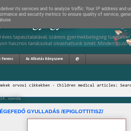
eliver its services and to analyze traffic. Your IP address and 
ormance and security metrics to ensure quality of service, gen
gyermekgyógyász
abuse.
 éves tapasztalatával, számos gyermekbetegség tüneteivel 
yon hasznos tanácsokat olvashattunk ismét. Minden szülőne
z Ferenc
Az Alkotás Kényszere
@
mekek orvosi cikkekben - Children medical articles: Sear
14., szerda
ÉGEFEDŐ GYULLADÁS /EPIGLOTTITISZ/