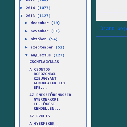
2015
(865)
►
2014
(1077)
▼
2013
(1127)
►
december
(79)
Újabb bej
►
november
(81)
►
október
(94)
►
szeptember
(52)
▼
augusztus
(127)
CSONTLÁGYULÁS
A CSONTOS
DOBOZOMBÓL
KIBUGGYANT
GONDOLATOK EGY
EMB...
AZ EMÉSZTŐRENDSZER
GYERMEKKORI
FEJLŐDÉSI
RENDELLEN...
AZ EPULIS
A GYERMEKEK