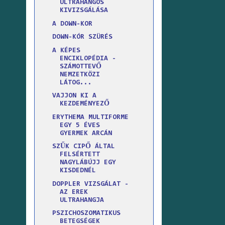
ULTRAHANGOS
KIVIZSGÁLÁSA
A DOWN-KOR
DOWN-KÓR SZÜRÉS
A KÉPES
ENCIKLOPÉDIA -
SZÁMOTTEVŐ
NEMZETKÖZI
LÁTOG...
VAJJON KI A
KEZDEMÉNYEZŐ
ERYTHEMA MULTIFORME
EGY 5 ÉVES
GYERMEK ARCÁN
SZŰK CIPŐ ÁLTAL
FELSÉRTETT
NAGYLÁBÚJJ EGY
KISDEDNÉL
DOPPLER VIZSGÁLAT -
AZ EREK
ULTRAHANGJA
PSZICHOSZOMATIKUS
BETEGSÉGEK