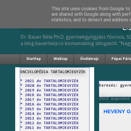
This site uses cookies from Google to d
are shared with Google along with perf
Dr. Bauer Béla Ph.D. 
statistics, and to detect and address 
Dr. Bauer Béla Ph.D. gyermekgyógyász főorvos, 50
a blog.bauerbela.ro kismamablog látogatóit. "Nag
Startlap
Weblap
Önéletrajz
Pápai Pári
ENCIKLOPÉDIA TARTALOMJEGYZÉK
* 2021 év TARTALOMJEGYZÉK
Keresés: gyer
* 2020 év TARTALOMJEGYZÉK
* 2019 év TARTALOMJEGYZÉK
* 2018 év TARTALOMJEGYZÉK
2013. augusztus 
* 2017 év TARTALOMJEGYZÉK
* 2016 év TARTALOMJEGYZÉK
* 2015 év TARTALOMJEGYZÉK
HEVENY G
* 2014 év TARTALOMJEGYZÉK
* 2013 év TARTALOMJEGYZÉK
* 2012 év TARTALOMJEGYZÉK
* 2011 év TARTALOMJEGYZÉK