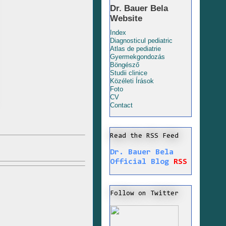
Dr. Bauer Bela
Website
Index
Diagnosticul pediatric
Atlas de pediatrie
Gyermekgondozás
Böngésző
Studii clinice
Közéleti Írások
Foto
CV
Contact
Read the RSS Feed
Dr. Bauer Bela
Official Blog
RSS
Follow on Twitter