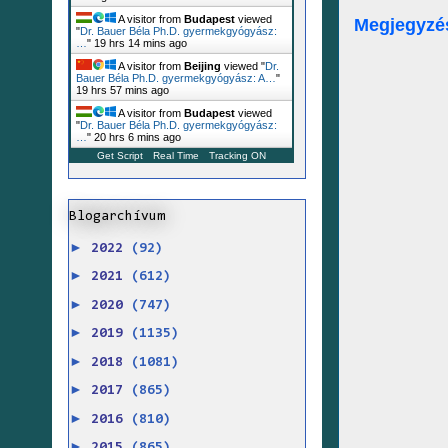
A visitor from
Budapest
viewed
Megjegyzé
"
Dr. Bauer Béla Ph.D. gyermekgyógyász:
…
"
19 hrs 14 mins ago
A visitor from
Beijing
viewed "
Dr.
Bauer Béla Ph.D. gyermekgyógyász: A…
"
19 hrs 57 mins ago
A visitor from
Budapest
viewed
"
Dr. Bauer Béla Ph.D. gyermekgyógyász:
…
"
20 hrs 6 mins ago
Get Script
Real Time
Tracking ON
Blogarchívum
►
2022
(92)
►
2021
(612)
►
2020
(747)
►
2019
(1135)
►
2018
(1081)
►
2017
(865)
►
2016
(810)
►