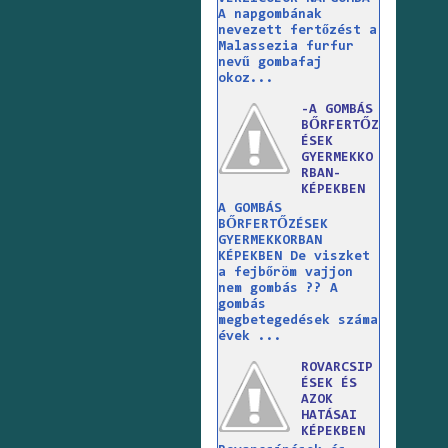
A napgombának
nevezett fertőzést a
Malassezia furfur
nevű gombafaj
okoz...
-A GOMBÁS
BŐRFERTŐZ
ÉSEK
GYERMEKKO
RBAN-
KÉPEKBEN
A GOMBÁS
BŐRFERTŐZÉSEK
GYERMEKKORBAN
KÉPEKBEN De viszket
a fejbőröm vajjon
nem gombás ?? A
gombás
megbetegedések száma
évek ...
ROVARCSIP
ÉSEK ÉS
AZOK
HATÁSAI
KÉPEKBEN