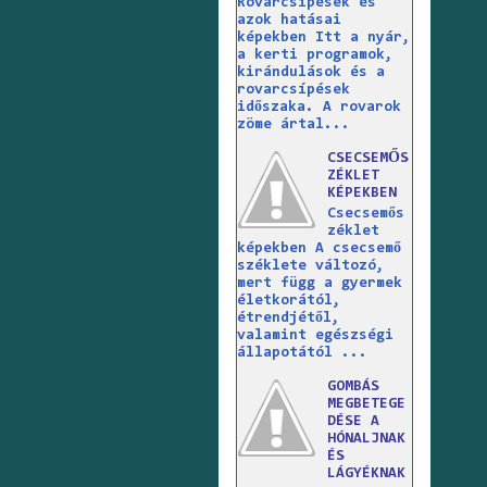
Rovarcsípések és
azok hatásai
képekben Itt a nyár,
a kerti programok,
kirándulások és a
rovarcsípések
időszaka. A rovarok
zöme ártal...
CSECSEMŐS
ZÉKLET
KÉPEKBEN
Csecsemős
zéklet
képekben A csecsemő
széklete változó,
mert függ a gyermek
életkorától,
étrendjétől,
valamint egészségi
állapotától ...
GOMBÁS
MEGBETEGE
DÉSE A
HÓNALJNAK
ÉS
LÁGYÉKNAK