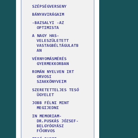
SZÉPSÉGVERSENY
BÁNYAVIRÁGAIM
-BAZSALYI -AZ
OPTIMISTA
A NAGY HAS-
VELESZÜLETETT
VASTAGBÉLTÁGULATB
AN
VÉRNYOMÁSMÉRÉS
GYERMEKKORBAN
ROMÁN NYELVEN IRT
ORVOSI
SZAKKÖNYVEIM
SZERETETTELJES TESÓ
ÜGYELET
JOBB FÉLNI MINT
MEGIJEDNI
IN MEMORIAM-
DR.PUSKÁS JÓZSEF-
BELGYÓGYÁSZ
FŐORVOS