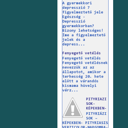
A gyermekkori
depresszió 7
figyelmeztető jele
Egészség -
Depresszió
gyermekkorban?
Bizony lehetséges!
Íme a figyelmeztető
jelek és a
depress...
Fenyegető vetélés
Fenyegető vetélés
Fenyegető vetélésnek
nevezzük az az
állapotot, amikor a
terhesség 20. hete
előtt a várandós
kismama hüvelyi
vérz...
PITYRIAZI
SOK-
KÉPEKBEN-
PITYRIÁZI
SOK –
KÉPEKBEN- PITYRIASIS
VERZICOLOR-NAPGOMBA-