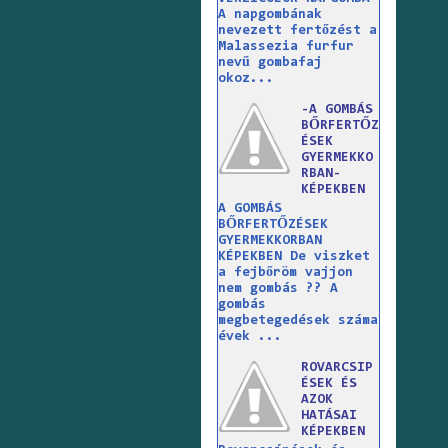
A napgombának
nevezett fertőzést a
Malassezia furfur
nevű gombafaj
okoz...
-A GOMBÁS
BŐRFERTŐZ
ÉSEK
GYERMEKKO
RBAN-
KÉPEKBEN
A GOMBÁS
BŐRFERTŐZÉSEK
GYERMEKKORBAN
KÉPEKBEN De viszket
a fejbőröm vajjon
nem gombás ?? A
gombás
megbetegedések száma
évek ...
ROVARCSIP
ÉSEK ÉS
AZOK
HATÁSAI
KÉPEKBEN