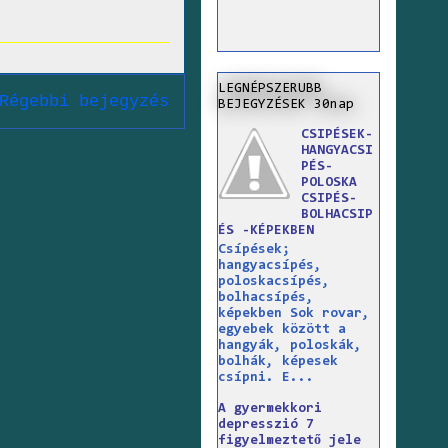
LEGNÉPSZERUBB
Régebbi bejegyzés
BEJEGYZÉSEK 30nap
CSIPÉSEK-
HANGYACSI
PÉS-
POLOSKA
CSIPÉS-
BOLHACSIP
ÉS -KÉPEKBEN
Csípések;
hangyacsípés,
poloskacsípés,
bolhacsípés,
képekben Sok rovar,
egyebek között a
hangyák, poloskák,
bolhák, képesek
csípni. E...
A gyermekkori
depresszió 7
figyelmeztető jele