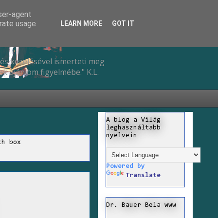
user-agent
erate usage
LEARN MORE
GOT IT
és kezelésével ismerteti meg
k ajánlom figyelmébe." K.L.
A blog a Világ
leghasználtabb
nyelvein
ch box
Powered by
Translate
Dr. Bauer Bela www