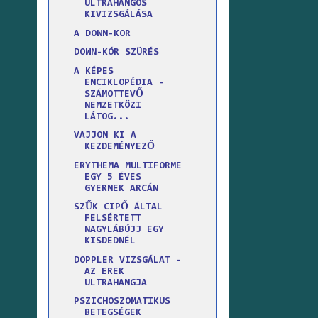
ULTRAHANGOS
KIVIZSGÁLÁSA
A DOWN-KOR
DOWN-KÓR SZÜRÉS
A KÉPES
ENCIKLOPÉDIA -
SZÁMOTTEVŐ
NEMZETKÖZI
LÁTOG...
VAJJON KI A
KEZDEMÉNYEZŐ
ERYTHEMA MULTIFORME
EGY 5 ÉVES
GYERMEK ARCÁN
SZŰK CIPŐ ÁLTAL
FELSÉRTETT
NAGYLÁBÚJJ EGY
KISDEDNÉL
DOPPLER VIZSGÁLAT -
AZ EREK
ULTRAHANGJA
PSZICHOSZOMATIKUS
BETEGSÉGEK