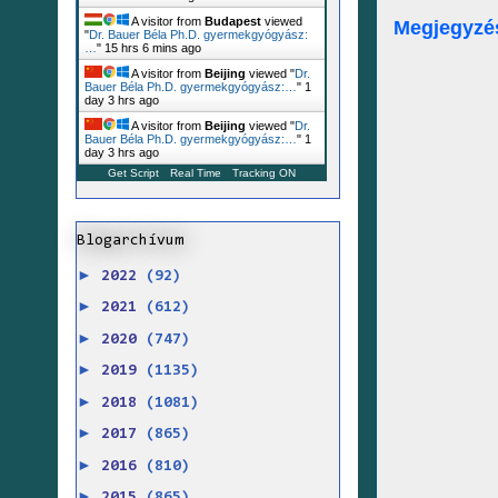
A visitor from
Budapest
viewed
Megjegyzé
"
Dr. Bauer Béla Ph.D. gyermekgyógyász:
…
"
15 hrs 6 mins ago
A visitor from
Beijing
viewed "
Dr.
Bauer Béla Ph.D. gyermekgyógyász:…
"
1
day 3 hrs ago
A visitor from
Beijing
viewed "
Dr.
Bauer Béla Ph.D. gyermekgyógyász:…
"
1
day 3 hrs ago
Get Script
Real Time
Tracking ON
Blogarchívum
►
2022
(92)
►
2021
(612)
►
2020
(747)
►
2019
(1135)
►
2018
(1081)
►
2017
(865)
►
2016
(810)
►