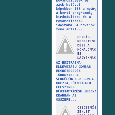
Rovarcsípések és
azok hatásai
képekben Itt a nyár,
a kerti programok,
kirándulások és a
rovarcsípések
időszaka. A rovarok
zöme ártal...
GOMBÁS
MEGBETEGE
DÉSE A
HÓNALJNAK
ÉS
LÁGYÉKNAK
AZ-ERITRAZMA-
ELNEVEZÁSÜ GOMBÁS
MEGBETEGEDÉS
TÖBBNYIRE A
SERDÜLŐK C.M GOMBA
OKOZTA,JÓINDULATU
FELSZINES
BŐRFERTŐZÉSE.lEGGYA
KRABBAN AZ
ÖSSZEFE...
CSECSEMŐS
ZÉKLET