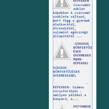
KÉPEKBEN
Csecsemős
zéklet
képekben A csecsemő
széklete változó,
mert függ a gyermek
életkorától,
étrendjétől,
valamint egészségi
állapotától ...
-VIRUSOS
BŐRFERTŐZ
ÉSEK
GYERMEKKO
RBAN-
KÉPEKKEL
VIRUSOS
BŐRFERTŐZÉSEK
GYERMEKEKNÉL
-
KÉPEKBEN- Számos
vírusfertőzés -
amilyen például a
kanyaró, a...
PATTANÁSB