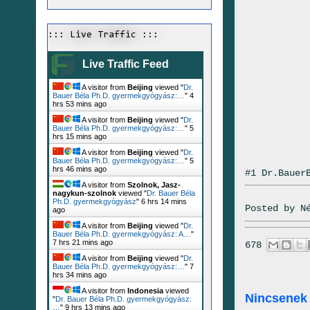
::: Live Traffic :::
Live Traffic Feed
A visitor from
Beijing
viewed "
Dr.
Bauer Béla Ph.D. gyermekgyógyász:…
"
4
hrs 53 mins ago
A visitor from
Beijing
viewed "
Dr.
Bauer Béla Ph.D. gyermekgyógyász:…
"
5
hrs 15 mins ago
A visitor from
Beijing
viewed "
Dr.
Bauer Béla Ph.D. gyermekgyógyász:…
"
5
hrs 46 mins ago
#1 Dr.Bauer
A visitor from
Szolnok, Jasz-
nagykun-szolnok
viewed "
Dr. Bauer Béla
Ph.D. gyermekgyógyász
"
6 hrs 14 mins
Posted by
N
ago
A visitor from
Beijing
viewed "
Dr.
Bauer Béla Ph.D. gyermekgyógyász: A…
"
7 hrs 21 mins ago
678
A visitor from
Beijing
viewed "
Dr.
Bauer Béla Ph.D. gyermekgyógyász:…
"
7
hrs 34 mins ago
A visitor from
Indonesia
viewed
Nincsenek
"
Dr. Bauer Béla Ph.D. gyermekgyógyász:
…
"
9 hrs 13 mins ago