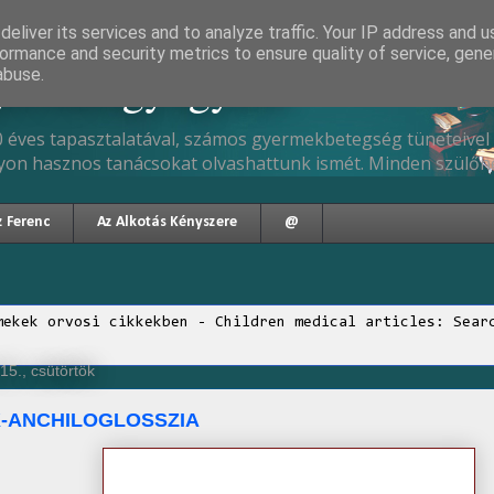
eliver its services and to analyze traffic. Your IP address and 
ormance and security metrics to ensure quality of service, gen
gyermekgyógyász
abuse.
 éves tapasztalatával, számos gyermekbetegség tüneteivel 
yon hasznos tanácsokat olvashattunk ismét. Minden szülőne
z Ferenc
Az Alkotás Kényszere
@
mekek orvosi cikkekben - Children medical articles: Sear
15., csütörtök
-ANCHILOGLOSSZIA