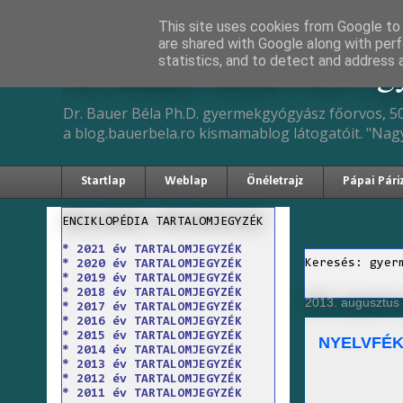
This site uses cookies from Google to d
are shared with Google along with perf
Dr. Bauer Béla Ph.D. 
statistics, and to detect and address 
Dr. Bauer Béla Ph.D. gyermekgyógyász főorvos, 50
a blog.bauerbela.ro kismamablog látogatóit. "Nag
Startlap
Weblap
Önéletrajz
Pápai Pári
ENCIKLOPÉDIA TARTALOMJEGYZÉK
* 2021 év TARTALOMJEGYZÉK
Keresés: gyer
* 2020 év TARTALOMJEGYZÉK
* 2019 év TARTALOMJEGYZÉK
* 2018 év TARTALOMJEGYZÉK
2013. augusztus 
* 2017 év TARTALOMJEGYZÉK
* 2016 év TARTALOMJEGYZÉK
* 2015 év TARTALOMJEGYZÉK
NYELVFÉK
* 2014 év TARTALOMJEGYZÉK
* 2013 év TARTALOMJEGYZÉK
* 2012 év TARTALOMJEGYZÉK
* 2011 év TARTALOMJEGYZÉK