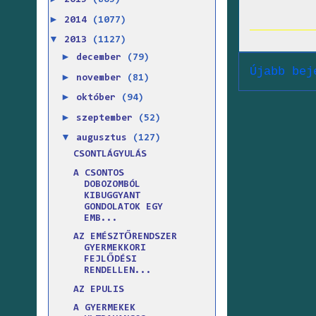
2015
(865)
►
2014
(1077)
▼
2013
(1127)
►
december
(79)
Újabb bej
►
november
(81)
►
október
(94)
►
szeptember
(52)
▼
augusztus
(127)
CSONTLÁGYULÁS
A CSONTOS
DOBOZOMBÓL
KIBUGGYANT
GONDOLATOK EGY
EMB...
AZ EMÉSZTŐRENDSZER
GYERMEKKORI
FEJLŐDÉSI
RENDELLEN...
AZ EPULIS
A GYERMEKEK