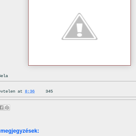
Bela
évtelen
at
8:36
345
 megjegyzések: