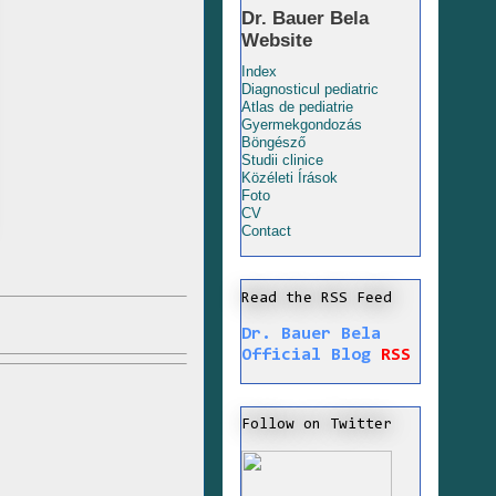
Dr. Bauer Bela
Website
Index
Diagnosticul pediatric
Atlas de pediatrie
Gyermekgondozás
Böngésző
Studii clinice
Közéleti Írások
Foto
CV
Contact
Read the RSS Feed
Dr. Bauer Bela
Official Blog
RSS
Follow on Twitter