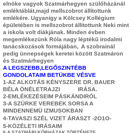
elnöke vagyok Szatmárhegyen szülőházánál
emléktáblát,majd mellszobrot állítottunk
emlékére. Ugyanígy a Kölcsey Kollégium
épületében is mellszobrot állítottunk Neki mint
a iskola volt diákjának. Minden évben
megemlékezünk Róla nagy léptékű irodalmi
tanácskozások formájában, A szobrainál
pedig ünnepségek keretei között Szatmáron
és Szatmárhegyen
A LEGSZEBB,LEGŐSZINTÉBB
GONDOLATAIM BETÜKBE VÉSVE
1-AZ ALKOTÁS KÉNYSZERE
DR. BAUER
BÉLA ÖNÉLETRAJZI IRÁSA.
2-EMLÉKEZÉSEIM PÁSKÁNDIRÓL
3-A SZÜRKE VEREBEK SORSA A
MINDENNEMÜ
IZMUSOKBAN
4-TAVASZI SZÉL VIZET ÁRASZT -2O1O-
5-KÖZÉLETI IRÁSAIM
6-A SZATMÁRI KÓRHÁZAK TÖRTÉNETE