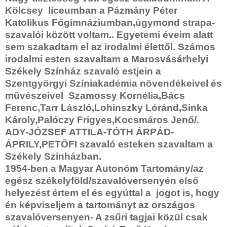
Kölcsey líceumban a Pázmány Péter
Katolikus Főgimnáziumban,úgymond strapa-
szavalói között voltam.. Egyetemi éveim alatt
sem szakadtam el az irodalmi élettől. Számos
irodalmi esten szavaltam a Marosvásárhelyi
Székely Színház szavaló estjein a
Szentgyörgyi Színiakadémia növendékeivel és
művészeivel Szamossy Kornélia,Bács
Ferenc,Tarr László,Lohinszky Lóránd,Sinka
Károly,Palóczy Frigyes,Kocsmáros Jenő/.
ADY-JÓZSEF ATTILA-TÓTH ÁRPÁD-
ÁPRILY,PETŐFI szavaló esteken szavaltam a
Székely Szinházban.
1954-ben a Magyar Autonóm Tartomány/az
egész székelyföld/szavalóversenyén első
helyezést értem el és egyúttal a jogot is, hogy
én képviseljem a tartományt az országos
szavalóversenyen- A zsűri tagjai közül csak