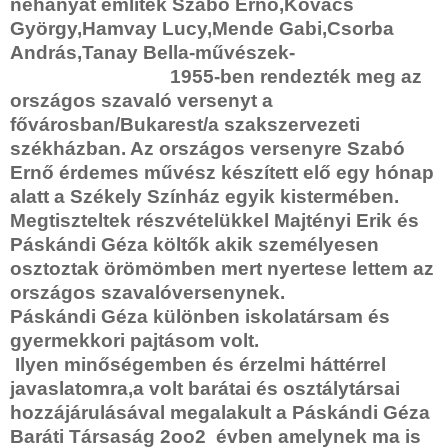
néhányat említek Szabó Ernő,Kovács
György,Hamvay Lucy,Mende Gabi,Csorba
András,Tanay Bella-művészek-
1955-ben rendezték meg az
országos szavaló versenyt a
fővárosban/Bukarest/a szakszervezeti
székházban. Az országos versenyre Szabó
Ernő érdemes művész készített elő egy hónap
alatt a Székely Színház egyik kistermében.
Megtiszteltek részvételükkel Majtényi Erik és
Páskándi Géza költők akik személyesen
osztoztak örömömben mert nyertese lettem az
országos szavalóversenynek.
Páskándi Géza különben iskolatársam és
gyermekkori pajtásom volt.
Ilyen minőségemben és érzelmi háttérrel
javaslatomra,a volt barátai és osztálytársai
hozzájárulásával megalakult a Páskándi Géza
Baráti Társaság 2oo2 évben amelynek ma is