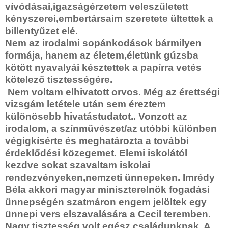
vívódásai,igazságérzetem veleszületett
kényszerei,embertársaim szeretete ültettek a
billentyűzet elé.
Nem az irodalmi sopánkodások bármilyen
formája, hanem az életem,életünk gúzsba
kötött nyavalyái késztettek a papírra vetés
kötelező tisztességére.
Nem voltam elhivatott orvos. Még az érettségi
vizsgám letétele után sem éreztem
különösebb hivatástudatot.. Vonzott az
irodalom, a színművészet/az utóbbi különben
végigkísérte és meghatározta a további
érdeklődési közegemet. Elemi iskolától
kezdve sokat szavaltam iskolai
rendezvényeken,nemzeti ünnepeken. Imrédy
Béla akkori magyar miniszterelnök fogadási
ünnepségén szatmáron engem jelöltek egy
ünnepi vers elszavalására a Cecil teremben.
Nagy tisztesség volt egész családunknak. A