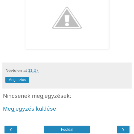
Névtelen
at
11:07
Megosztás
Nincsenek megjegyzések:
Megjegyzés küldése
‹
›
Főoldal