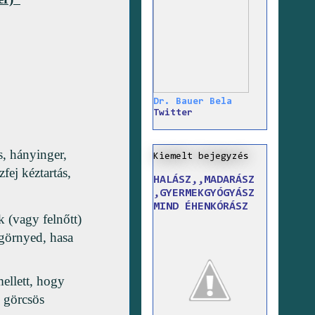
Dr. Bauer Bela
Twitter
s, hányinger,
Kiemelt bejegyzés
fej kéztartás,
HALÁSZ,,MADARÁSZ
,GYERMEKGYÓGYÁSZ
MIND ÉHENKÓRÁSZ
(vagy felnőtt)
egörnyed, hasa
llett, hogy
i görcsös