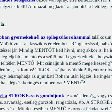
 helyzetet kell!! A ruházat meglazítása ajánlott! Lehetőleg a
ia:
bban
gyermekeknél
az epilepsziás rohammal
találkozun
al) hívnak a klasszikus értelemben. Rángatózással, habzó 
téssel jár. Mindig MENTŐT kell hívni, még akkor is, ha is
legfeljebb a mentő és a szülő majd egyezkednek a helyszín
 feltétlen MENTŐ! Mit csináljunk a mentő megérkezéséig?
édenünk, ez fontos! TILOS a szájba nyúlkálni! Ilyenkor olya
gy leharaphatja az ujjunkat! Roham után légzés, keringés vi
, ha a légzés-keringés rendben van! MENTŐ!
él a
STROKE-ra is gondoljunk
: eszméletlenség, vagy cs
s, zavartság, esetleg görcsök, rángatózás, stb. A STROKE a
evezése. Minden esetben MENTŐ és orvosi feladat az ellát