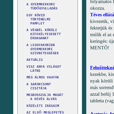
folyamatos f
A GYERMKEKKORI
okozza.
TÜDŐGYULLADÁS
Téves ellát
EGY RÖVID
TÖRTÉNELMI
kivezetik, v
PAMFLET
fektetjük é
A VÉGBÉL KÖRÜLI
múlik el az 
KIFEKÉLYESEDETT
ÉRDAGANAT
keringés: új
A LEGGYAKORIBB
MENTŐ!
GYERMEKKORI
SZIVBETEGSÉGEK
AKTUÁLIS
Felnőttekné
VISZ ANYA VILÁGOT
LÁTNI
kezekbe, ki
MÉG ÁLMOS VAGYOK
nyak körüli
A SAROKCSONT
más sorrendb
CISZTÁJA
azzal befúj
MEGBOSSZULJA MAGÁT
A KEVÉS ALVÁS
tabletta (vag
KÖZÉLETI IRÁSAIM
AZ ELSŐ MEGLEPETÉS
Asztmás, fu