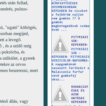
tés után fullad,
BŐRFERTŐZÉSEK
GYERMEKKORBAN
ásmérés, pulzus-
KÉPEKBEN De viszket
a fejbőröm vajjon
nem gombás ?? A
gombás
megbetegedések száma
szú, "ugató" köhögés,
évek ...
sősorban megijed,
PITYRIAZI
ett a levegő.
SOK-
KÉPEKBEN-
ő , és a szülő még
PITYRIÁZI
a pokrócba, és
SOK –
KÉPEKBEN- PITYRIASIS
 szűkület, a gyerek
VERZICOLOR-NAPGOMBA-
tekre az orvos
A napgombának
nevezett fertőzést a
demes beszerezni, mert
Malassezia furfur
nevű gombafaj
okoz...
ROVARCSIP
ÉSEK ÉS
AZOK
HATÁSAI
rténő állás, vagy
KÉPEKBEN