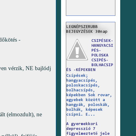
LEGNÉPSZERUBB
BEJEGYZÉSEK 30nap
dőkötés -
CSIPÉSEK-
HANGYACSI
PÉS-
POLOSKA
CSIPÉS-
BOLHACSIP
ven vérzik, NE bajlódj
ÉS -KÉPEKBEN
Csípések;
hangyacsípés,
poloskacsípés,
bolhacsípés,
képekben Sok rovar,
egyebek között a
hangyák, poloskák,
bolhák, képesek
ált (elmozdult), ne
csípni. E...
A gyermekkori
depresszió 7
figyelmeztető jele