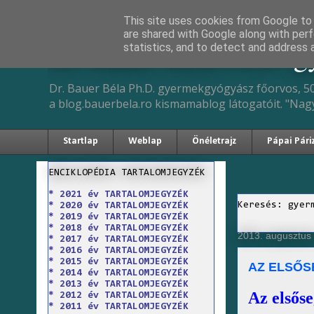
This site uses cookies from Google to d
are shared with Google along with perf
Dr. Bauer Béla Ph.D. 
statistics, and to detect and address 
Dr. Bauer Béla Ph.D. gyermekgyógyász főorvos, 50
a blog.bauerbela.ro kismamablog látogatóit. "Nag
Startlap
Weblap
Önéletrajz
Pápai Pári
ENCIKLOPÉDIA TARTALOMJEGYZÉK
* 2021 év TARTALOMJEGYZÉK
Keresés: gyer
* 2020 év TARTALOMJEGYZÉK
* 2019 év TARTALOMJEGYZÉK
* 2018 év TARTALOMJEGYZÉK
2013. augusztus 
* 2017 év TARTALOMJEGYZÉK
* 2016 év TARTALOMJEGYZÉK
* 2015 év TARTALOMJEGYZÉK
AZ ELSŐS
* 2014 év TARTALOMJEGYZÉK
* 2013 év TARTALOMJEGYZÉK
Az elsőse
* 2012 év TARTALOMJEGYZÉK
* 2011 év TARTALOMJEGYZÉK