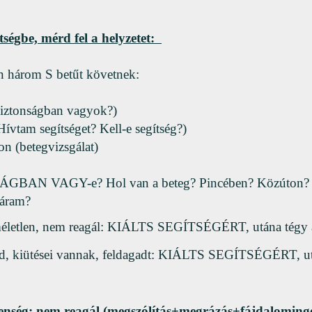
étségbe, mérd fel a helyzetet:
 három S betűt követnek:
iztonságban vagyok?)
ívtam segítséget? Kell-e segítség?)
n (betegvizsgálat)
GBAN VAGY-e? Hol van a beteg? Pincében? Közúton? 
 áram?
életlen, nem reagál: KIÁLTS SEGÍTSÉGÉRT, utána tégy a 
ad, kiütései vannak, feldagadt: KIÁLTS SEGÍTSÉGÉRT, utá
tlenség: nem reagál (megszólítás+megrázás+fájdalomin