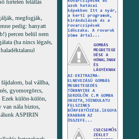
ő hirtelen felállás
Rovarcsípések és
azok hatásai
képekben Itt a nyár,
a kerti programok,
gálják, megfogják,
kirándulások és a
lenne pedig: hanyatt
rovarcsípések
időszaka. A rovarok
b!) percen belül nem
zöme ártal...
álata (ha nincs légzés,
GOMBÁS
 haladéktalanul
MEGBETEGE
DÉSE A
HÓNALJNAK
ÉS
LÁGYÉKNAK
AZ-ERITRAZMA-
ELNEVEZÁSÜ GOMBÁS
 fájdalom, bal vállba,
MEGBETEGEDÉS
rzés, gyomorgörcs,
TÖBBNYIRE A
SERDÜLŐK C.M GOMBA
. Ezek külön-külön,
OKOZTA,JÓINDULATU
 van nála biztos,
FELSZINES
BŐRFERTŐZÉSE.lEGGYA
y nálunk ASPIRIN
KRABBAN AZ
ÖSSZEFE...
CSECSEMŐS
ZÉKLET
Fulladós betegeknek