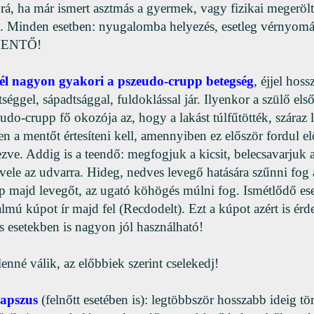
á, ha már ismert asztmás a gyermek, vagy fizikai megerölte
stb. Minden esetben: nyugalomba helyezés, esetleg vérnyom
 MENTŐ!
él nagyon gyakori a pszeudo-crupp betegség
, éjjel hos
tséggel, sápadtsággal, fuldoklással jár. Ilyenkor a szülő el
udo-crupp fő okozója az, hogy a lakást túlfűtötték, száraz l
n a mentőt értesíteni kell, amennyiben ez először fordul el
zve. Addig is a teendő: megfogjuk a kicsit, belecsavarjuk 
ele az udvarra. Hideg, nedves levegő hatására szűnni fog a
p majd levegőt, az ugató köhögés múlni fog. Ismétlődő ese
talmú kúpot ír majd fel (Recdodelt). Ezt a kúpot azért is ér
ás esetekben is nagyon jól használható!
enné válik, az előbbiek szerint cselekedj!
lapszus
(felnőtt esetében is): legtöbbször hosszabb ideig tö