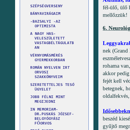
SZÉPSÉGVERSENY
fél-ülő, ülő
mellőzzük!
BÁNYAVIRÁGAIM
-BAZSALYI -AZ
OPTIMISTA
6. Neurológ
A NAGY HAS-
VELESZÜLETETT
Leggyakra
VASTAGBÉLTÁGULATB
AN
nek (Grand M
VÉRNYOMÁSMÉRÉS
eszméletvesz
GYERMEKKORBAN
rohama van, 
ROMÁN NYELVEN IRT
akkor pedig
ORVOSI
SZAKKÖNYVEIM
fejét kell v
SZERETETTELJES TESÓ
betegnek, ho
ÜGYELET
oldalfekvés
JOBB FÉLNI MINT
MEGIJEDNI
IN MEMORIAM-
Idősebbekn
DR.PUSKÁS JÓZSEF-
beszéd kiesé
BELGYÓGYÁSZ
FŐORVOS
gyűjtő megn