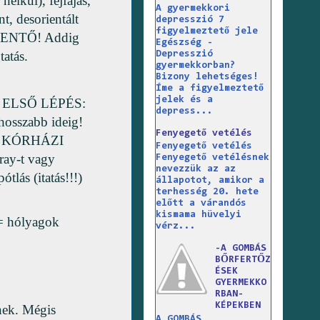
nélkül), fejfájás,
A gyermekkori
t, desorientált
depresszió 7
figyelmeztető jele
z MENTŐ! Addig
Egészség -
tatás.
Depresszió
gyermekkorban?
Bizony lehetséges!
Íme a figyelmeztető
jelek és a
nül: ELSŐ LÉPÉS:
depress...
hosszabb ideig!
Fenyegető vetélés
ár KÓRHÁZI
Fenyegető vetélés
ray-t vagy
Fenyegető vetélésnek
nevezzük az az
lás (itatás!!!)
állapotot, amikor a
terhesség 20. hete
előtt a várandós
kismama hüvelyi
 = hólyagok
vérz...
-A GOMBÁS
BŐRFERTŐZ
ÉSEK
GYERMEKKO
RBAN-
KÉPEKBEN
nek. Mégis
A GOMBÁS