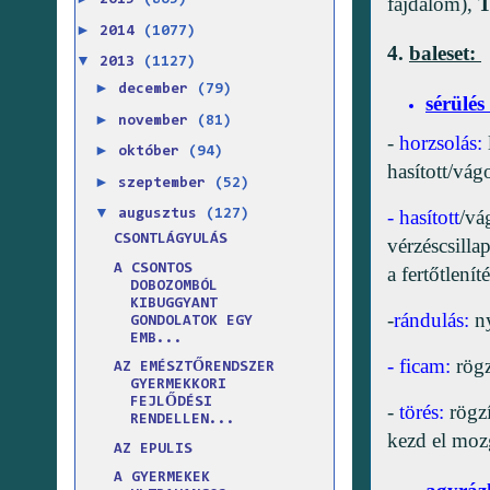
fájdalom),
2015
(865)
►
2014
(1077)
4.
baleset:
▼
2013
(1127)
►
december
(79)
sérülés
►
november
(81)
-
horzsolás:
►
október
(94)
hasított/vág
►
szeptember
(52)
▼
- hasított
/vá
augusztus
(127)
CSONTLÁGYULÁS
vérzéscsilla
A CSONTOS
a fertőtleníté
DOBOZOMBÓL
KIBUGGYANT
-
rándulás:
ny
GONDOLATOK EGY
EMB...
- ficam:
rögz
AZ EMÉSZTŐRENDSZER
GYERMEKKORI
FEJLŐDÉSI
-
törés:
rögzí
RENDELLEN...
kezd el moz
AZ EPULIS
A GYERMEKEK