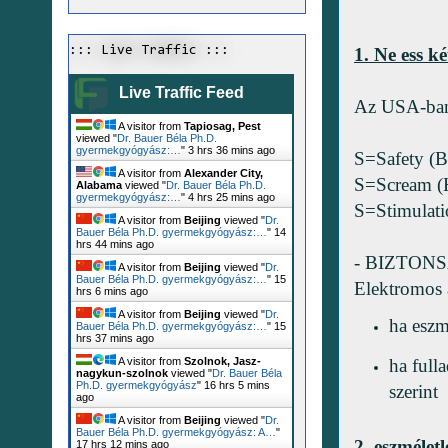
1. Ne ess k
::: Live Traffic :::
Live Traffic Feed
Az USA-ban
A visitor from
Tapiosag, Pest
viewed "
Dr. Bauer Béla Ph.D.
gyermekgyógyász:…
"
3 hrs 36 mins ago
S=Safety (B
A visitor from
Alexander City,
S=Scream (H
Alabama
viewed "
Dr. Bauer Béla Ph.D.
gyermekgyógyász:…
"
4 hrs 25 mins ago
S=Stimulatio
A visitor from
Beijing
viewed "
Dr.
Bauer Béla Ph.D. gyermekgyógyász:…
"
14
hrs 44 mins ago
- BIZTONSÁ
A visitor from
Beijing
viewed "
Dr.
Bauer Béla Ph.D. gyermekgyógyász:…
"
15
Elektromos
hrs 6 mins ago
A visitor from
Beijing
viewed "
Dr.
ha eszm
Bauer Béla Ph.D. gyermekgyógyász:…
"
15
hrs 37 mins ago
ha full
A visitor from
Szolnok, Jasz-
nagykun-szolnok
viewed "
Dr. Bauer Béla
Ph.D. gyermekgyógyász
"
16 hrs 5 mins
szerint
ago
A visitor from
Beijing
viewed "
Dr.
Bauer Béla Ph.D. gyermekgyógyász: A…
"
2. eszméle
17 hrs 12 mins ago