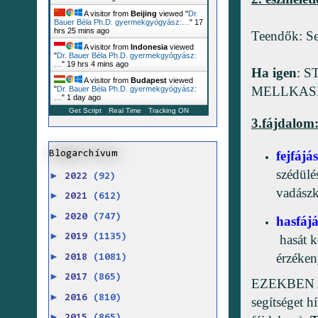
A visitor from
Beijing
viewed "
Dr.
Bauer Béla Ph.D. gyermekgyógyász:…
"
17
hrs 25 mins ago
Teendők: Se
A visitor from
Indonesia
viewed
"
Dr. Bauer Béla Ph.D. gyermekgyógyász:
…
"
19 hrs 4 mins ago
Ha igen
: 
A visitor from
Budapest
viewed
MELLKASKO
"
Dr. Bauer Béla Ph.D. gyermekgyógyász:
…
"
1 day ago
Get Script
Real Time
Tracking ON
3.fájdalom
fejfájás
Blogarchívum
szédülé
►
2022
(92)
vadászk
►
2021
(612)
►
2020
(747)
hasfájá
►
hasát k
2019
(1135)
érzéken
►
2018
(1081)
►
2017
(865)
EZEKBEN AZ 
►
2016
(810)
segítséget h
►