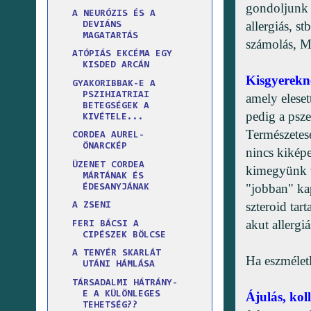
gondoljunk r
A NEURÓZIS ÉS A
allergiás, 
DEVIÁNS
MAGATARTÁS
számolás,
ATÓPIÁS EKCÉMA EGY
KISDED ARCÁN
Kisgyerekn
GYAKORIBBAK-E A
PSZIHIATRIAI
amely eleset
BETEGSÉGEK A
pedig a psze
KIVÉTELE...
Természetese
CORDEA AUREL-
ÖNARCKÉP
nincs kiképe
ÜZENET CORDEA
kimegyünk v
MÁRTÁNAK ÉS
"jobban" ka
ÉDESANYJÁNAK
szteroid tar
A ZSENI
akut allergi
FERI BÁCSI A
CIPÉSZEK BÖLCSE
A TENYÉR SKARLÁT
Ha eszméletl
UTÁNI HÁMLÁSA
TÁRSADALMI HÁTRÁNY-
E A KÜLÖNLEGES
Ájulás, kol
TEHETSÉG??