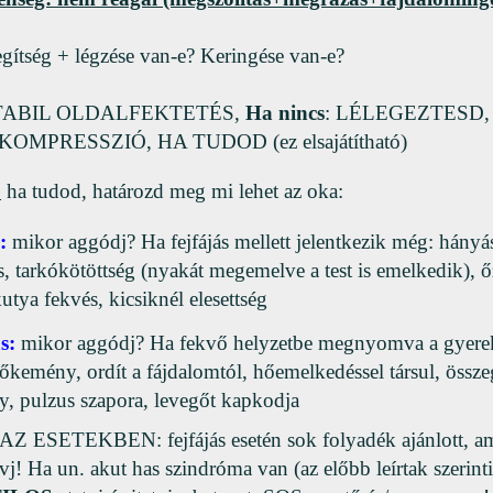
gítség + légzése van-e? Keringése van-e?
STABIL OLDALFEKTETÉS,
Ha nincs
: LÉLEGEZTESD,
MPRESSZIÓ, HA TUDOD (ez elsajátítható)
:
ha tudod, határozd meg mi lehet az oka:
:
mikor aggódj? Ha fejfájás mellett jelentkezik még: hányá
s, tarkókötöttség (nyakát megemelve a test is emelkedik), őz
utya fekvés, kicsiknél elesettség
s:
mikor aggódj? Ha fekvő helyzetbe megnyomva a gyerek 
őkemény, ordít a fájdalomtól, hőemelkedéssel társul, össz
y, pulzus szapora, levegőt kapkodja
ESETEKBEN: fejfájás esetén sok folyadék ajánlott, ame
ívj! Ha un. akut has szindróma van (az előbb leírtak szerint