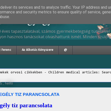
eliver its services and to analyze traffic. Your IP address and 
ormance and security metrics to ensure quality of service, gen
gyermekgyógyász
abuse.
 éves tapasztalatával, számos gyermekbetegség tüneteivel 
yon hasznos tanácsokat olvashattunk ismét. Minden szülőne
z Ferenc
Az Alkotás Kényszere
@
mekek orvosi cikkekben - Children medical articles: Sear
5., hétfő
EGÉLY TIZ PARANCSOLATA
gély tíz parancsolata