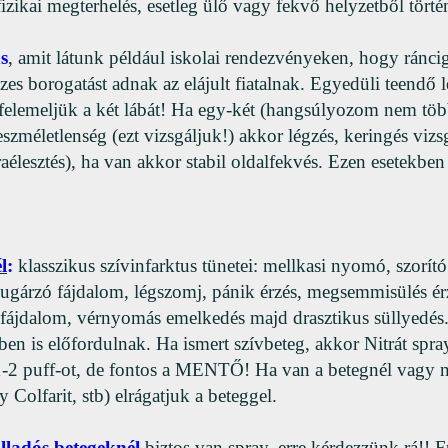
izikai megterhelés, esetleg ülő vagy fekvő helyzetből történ
ás
, amit látunk például iskolai rendezvényeken, hogy ránci
izes borogatást adnak az elájult fiatalnak. Egyedüli teendő 
s felemeljük a két lábát! Ha egy-két (hangsúlyozom nem töb
eszméletlenség (ezt vizsgáljuk!) akkor légzés, keringés vizsg
raélesztés), ha van akkor stabil oldalfekvés. Ezen esetekben
l
:
klasszikus szívinfarktus tünetei: mellkasi nyomó, szorító
sugárzó fájdalom, légszomj, pánik érzés, megsemmisülés é
 fájdalom, vérnyomás emelkedés majd drasztikus süllyedés
en is előfordulnak. Ha ismert szívbeteg, akkor Nitrát spray
 1-2 puff-ot, de fontos a MENTŐ! Ha van a betegnél vag
y Colfarit, stb) elrágatjuk a beteggel.
lladós betegeknél
biztos van spray, erre kérdezzünk rá!! 