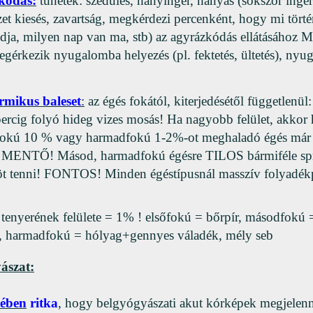
kódás:
tünetek: szédülés, hányinger, hányás (sokszor inger 
et kiesés, zavartság, megkérdezi percenként, hogy mi történ
dja, milyen nap van ma, stb) az agyrázkódás ellátásáho
gérkezik nyugalomba helyezés (pl. fektetés, ültetés), nyug
ermikus baleset
:
az égés fokától, kiterjedésétől függetle
ercig folyó hideg vizes mosás! Ha nagyobb felület, akkor 
okú 10 % vagy harmadfokú 1-2%-ot meghaladó égés m
t! MENTŐ! Másod, harmadfokú égésre TILOS bármiféle sp
t tenni! FONTOS! Minden égéstípusnál masszív folyadékpót
 tenyerének felülete = 1% ! elsőfokú = bőrpír, másodfokú
, harmadfokú = hólyag+gennyes váladék, mély seb
ászat:
tében
ritka
, hogy belgyógyászati akut kórképek megjelen