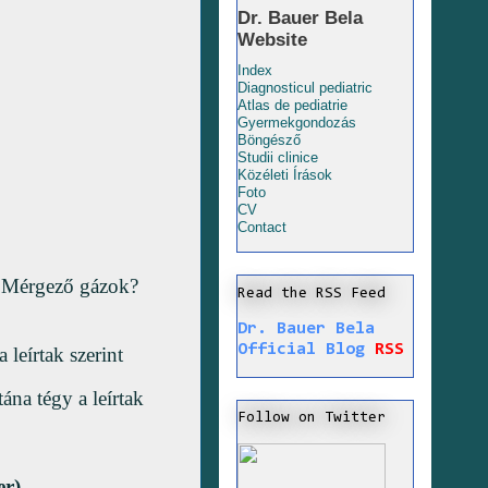
Dr. Bauer Bela
Website
Index
Diagnosticul pediatric
Atlas de pediatrie
Gyermekgondozás
Böngésző
Studii clinice
Közéleti Írások
Foto
CV
Contact
Mérgező gázok?
Read the RSS Feed
Dr. Bauer Bela
Official Blog
RSS
leírtak szerint
na tégy a leírtak
Follow on Twitter
ger)