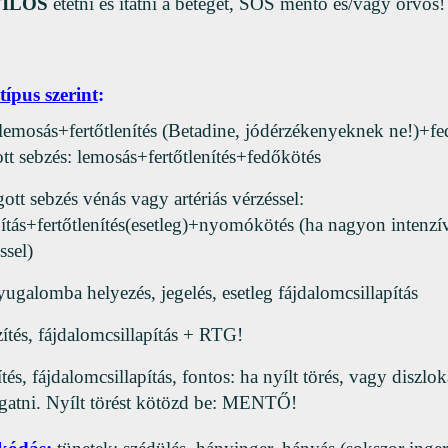
TILOS
etetni és itatni a beteget, SOS mentő és/vagy orvos!
 típus szerint
:
lemosás+fertőtlenítés (Betadine, jódérzékenyeknek ne!)+fe
ott sebzés: lemosás+fertőtlenítés+fedőkötés
gott sebzés vénás vagy artériás vérzéssel:
pítás+fertőtlenítés(esetleg)+nyomókötés (ha nagyon intenzí
ssel)
ugalomba helyezés, jegelés, esetleg fájdalomcsillapítás
ítés, fájdalomcsillapítás + RTG!
tés, fájdalomcsillapítás, fontos: ha nyílt törés, vagy diszlok
gatni. Nyílt törést kötözd be: MENTŐ!