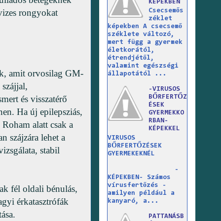
KÉPEKBEN
 vizes rongyokat
Csecsemős
zéklet
képekben A csecsemő
széklete változó,
mert függ a gyermek
életkorától,
étrendjétől,
valamint egészségi
k, amit orvosilag GM-
állapotától ...
szájjal,
-VIRUSOS
mert és visszatérő
BŐRFERTŐZ
ÉSEK
en. Ha új epilepsziás,
GYERMEKKO
RBAN-
 Roham alatt csak a
KÉPEKKEL
n szájzára lehet a
VIRUSOS
BŐRFERTŐZÉSEK
zsgálata, stabil
GYERMEKEKNÉL
-
KÉPEKBEN- Számos
vírusfertőzés -
ak fél oldali bénulás,
amilyen például a
gyi érkatasztrófák
kanyaró, a...
ása.
PATTANÁSB