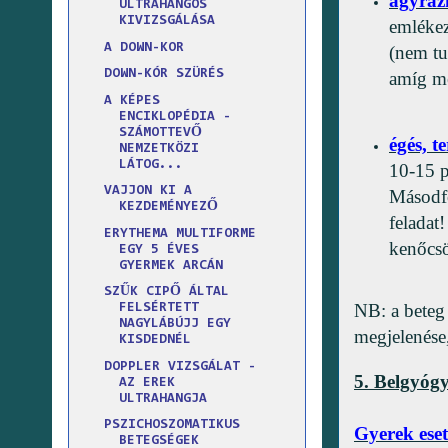
agyráz
ULTRAHANGOS
KIVIZSGÁLÁSA
emlékez
A DOWN-KOR
(nem tu
DOWN-KÓR SZÜRÉS
amíg me
A KÉPES
ENCIKLOPÉDIA -
SZÁMOTTEVŐ
égés, t
NEMZETKÖZI
LÁTOG...
10-15 p
VAJJON KI A
Másodf
KEZDEMÉNYEZŐ
felada
ERYTHEMA MULTIFORME
kenőcsö
EGY 5 ÉVES
GYERMEK ARCÁN
SZŰK CIPŐ ÁLTAL
NB: a beteg
FELSÉRTETT
NAGYLÁBÚJJ EGY
megjelenése
KISDEDNÉL
DOPPLER VIZSGÁLAT -
5. Belgyógy
AZ EREK
ULTRAHANGJA
PSZICHOSZOMATIKUS
Gyerek ese
BETEGSÉGEK