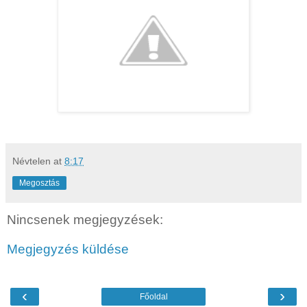
Névtelen
at
8:17
Megosztás
Nincsenek megjegyzések:
Megjegyzés küldése
‹
›
Főoldal