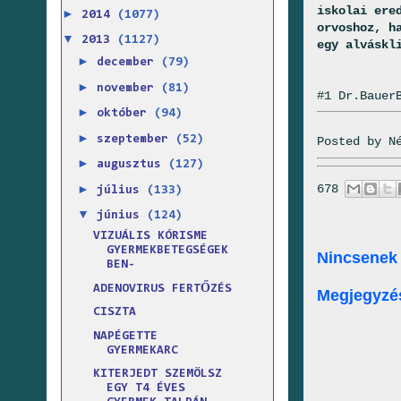
iskolai ere
►
2014
(1077)
orvoshoz, h
▼
2013
(1127)
egy alváskl
►
december
(79)
►
november
(81)
#1 Dr.Bauer
►
október
(94)
►
szeptember
(52)
Posted by
N
►
augusztus
(127)
►
678
július
(133)
▼
június
(124)
VIZUÁLIS KÓRISME
GYERMEKBETEGSÉGEK
Nincsenek
BEN-
ADENOVIRUS FERTŐZÉS
Megjegyzé
CISZTA
NAPÉGETTE
GYERMEKARC
KITERJEDT SZEMÖLSZ
EGY T4 ÉVES