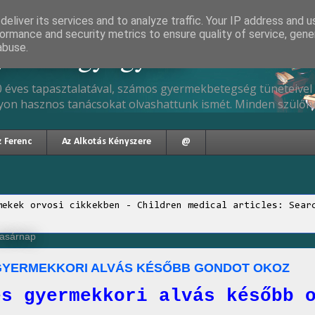
eliver its services and to analyze traffic. Your IP address and 
ormance and security metrics to ensure quality of service, gen
gyermekgyógyász
abuse.
 éves tapasztalatával, számos gyermekbetegség tüneteivel 
yon hasznos tanácsokat olvashattunk ismét. Minden szülőne
z Ferenc
Az Alkotás Kényszere
@
mekek orvosi cikkekben - Children medical articles: Sear
vasárnap
GYERMEKKORI ALVÁS KÉSŐBB GONDOT OKOZ
és gyermekkori alvás később 