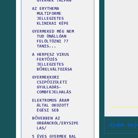
GYERMEK TALPÁN
AZ ERYTHEMA
MULTIFORME
JELLEGZETES
KLINIKAI KÉPE
GYERMEKED MÉG NEM
TUD ÖNÁLLÓAN
FELÖLTÖZNI ??
TANIS...
A HERPESZ VIRUS
FERTŐZÉS
JELLEGZETES
BŐRELVÁLTOZÁSA
GYERMEKKORI
CSIPŐIZÜLETI
GYULLADÁS-
COMBFEJELHALÁS
ELEKTROMOS ÁRAM
ÁLTAL OKOZOTT
ÉGÉSI SEB
BŐVEBBEN AZ
ORBÁNCRÓL/ERYSIPE
Újabb bej
LAS/
5 ÉVES GYERMEK BAL