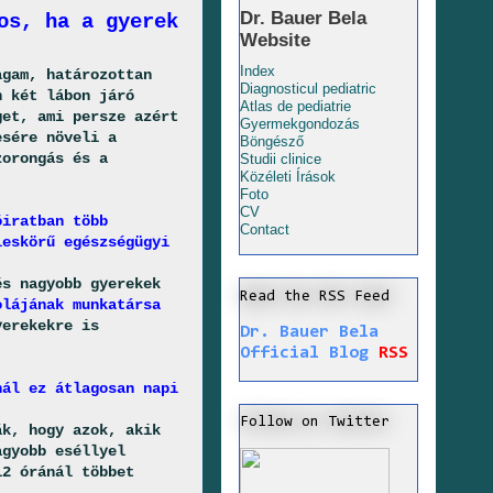
Dr. Bauer Bela
os, ha a gyerek
Website
Index
agam, határozottan
Diagnosticul pediatric
n két lábon járó
Atlas de pediatrie
get, ami persze azért
Gyermekgondozás
esére növeli a
Böngésző
zorongás és a
Studii clinice
Közéleti Írások
Foto
CV
óiratban több
Contact
leskörű egészségügyi
és nagyobb gyerekek
Read the RSS Feed
olájának munkatársa
yerekekre is
Dr. Bauer Bela
Official Blog
RSS
nál ez átlagosan napi
Follow on Twitter
ák, hogy azok, akik
agyobb eséllyel
12 óránál többet