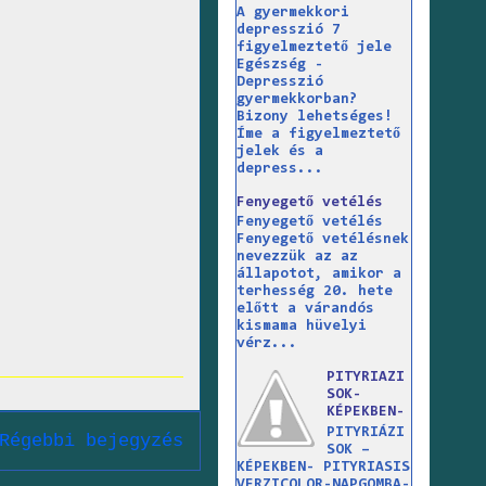
A gyermekkori
depresszió 7
figyelmeztető jele
Egészség -
Depresszió
gyermekkorban?
Bizony lehetséges!
Íme a figyelmeztető
jelek és a
depress...
Fenyegető vetélés
Fenyegető vetélés
Fenyegető vetélésnek
nevezzük az az
állapotot, amikor a
terhesség 20. hete
előtt a várandós
kismama hüvelyi
vérz...
PITYRIAZI
SOK-
KÉPEKBEN-
PITYRIÁZI
Régebbi bejegyzés
SOK –
KÉPEKBEN- PITYRIASIS
VERZICOLOR-NAPGOMBA-