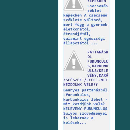
KÉPEKBEN
Csecsemős
zéklet
képekben A csecsemő
széklete változó,
mert függ a gyermek
életkorától,
étrendjétől,
valamint egészségi
állapotától ...
PATTANÁSB
ÓL
FURUNCULU
S,KARBUNK
ULUS/KELE
VÉNY,DARÁ
ZSFÉSZEK /LEHET.MIT
KEZDJÜNK VELE??
Gennyes pattanásból
–furunkulus,
karbunkulus lehet -
Mit kezdjünk vele?
KELEVÉNY-FURUNKULUS
Súlyos szövődményei
is lehetnek a
kelések...