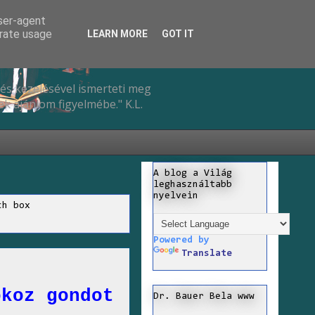
user-agent
erate usage
LEARN MORE
GOT IT
és kezelésével ismerteti meg
k ajánlom figyelmébe." K.L.
A blog a Világ
leghasználtabb
nyelvein
ch box
Powered by
Translate
okoz gondot
Dr. Bauer Bela www