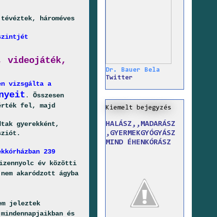
 tévéztek, hároméves
szintjét
, videojáték,
Dr. Bauer Bela
Twitter
en vizsgálta a
nyeit
.
Összesen
érték fel, majd
Kiemelt bejegyzés
HALÁSZ,,MADARÁSZ
dtak gyerekként,
,GYERMEKGYÓGYÁSZ
sziót.
MIND ÉHENKÓRÁSZ
ekkórházban 239
izennyolc év közötti
 nem akaródzott ágyba
em jeleztek
 mindennapjaikban és