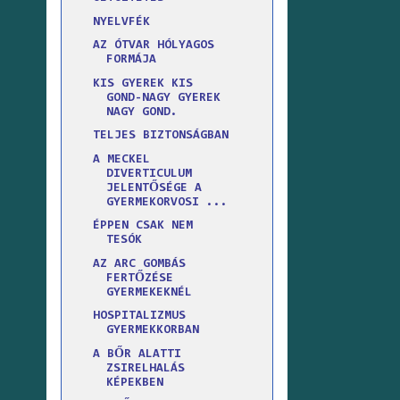
NYELVFÉK
AZ ÓTVAR HÓLYAGOS
FORMÁJA
KIS GYEREK KIS
GOND-NAGY GYEREK
NAGY GOND.
TELJES BIZTONSÁGBAN
A MECKEL
DIVERTICULUM
JELENTŐSÉGE A
GYERMEKORVOSI ...
ÉPPEN CSAK NEM
TESÓK
AZ ARC GOMBÁS
FERTŐZÉSE
GYERMEKEKNÉL
HOSPITALIZMUS
GYERMEKKORBAN
A BŐR ALATTI
ZSIRELHALÁS
KÉPEKBEN