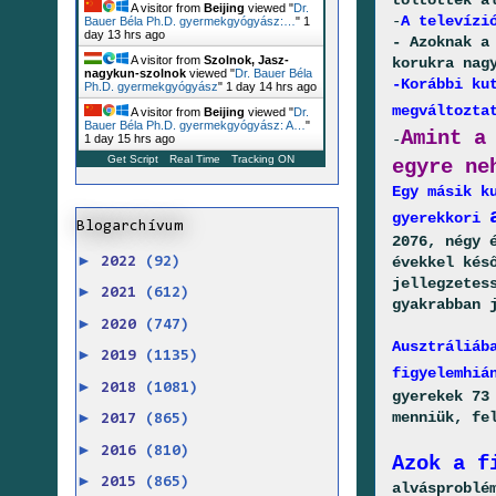
töltöttek
a
A visitor from
Beijing
viewed "
Dr.
-
A televízi
Bauer Béla Ph.D. gyermekgyógyász:…
"
1
day 13 hrs ago
- Azoknak a
A visitor from
Szolnok, Jasz-
korukra nag
nagykun-szolnok
viewed "
Dr. Bauer Béla
-Korábbi ku
Ph.D. gyermekgyógyász
"
1 day 14 hrs ago
megváltozta
A visitor from
Beijing
viewed "
Dr.
Bauer Béla Ph.D. gyermekgyógyász: A…
"
Amint a
-
1 day 15 hrs ago
Get Script
Real Time
Tracking ON
egyre ne
Egy másik k
gyerekkori
Blogarchívum
2076, négy 
►
évekkel kés
2022
(92)
jellegzetes
►
2021
(612)
gyakrabban 
►
2020
(747)
Ausztráliáb
►
2019
(1135)
figyelemhiá
►
2018
(1081)
gyerekek 73
menniük, fe
►
2017
(865)
►
2016
(810)
Azok a f
►
2015
(865)
alvásproblé