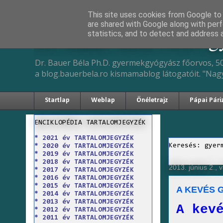
This site uses cookies from Google to d
are shared with Google along with perf
Dr. Bauer Béla Ph.D. 
statistics, and to detect and address 
Dr. Bauer Béla Ph.D. gyermekgyógyász főorvos, 50
a blog.bauerbela.ro kismamablog látogatóit. "Nag
Startlap
Weblap
Önéletrajz
Pápai Pári
ENCIKLOPÉDIA TARTALOMJEGYZÉK
* 2021 év TARTALOMJEGYZÉK
Keresés: gyer
* 2020 év TARTALOMJEGYZÉK
* 2019 év TARTALOMJEGYZÉK
* 2018 év TARTALOMJEGYZÉK
2013. június 2., 
* 2017 év TARTALOMJEGYZÉK
* 2016 év TARTALOMJEGYZÉK
* 2015 év TARTALOMJEGYZÉK
A KEVÉS 
* 2014 év TARTALOMJEGYZÉK
* 2013 év TARTALOMJEGYZÉK
A kev
* 2012 év TARTALOMJEGYZÉK
* 2011 év TARTALOMJEGYZÉK