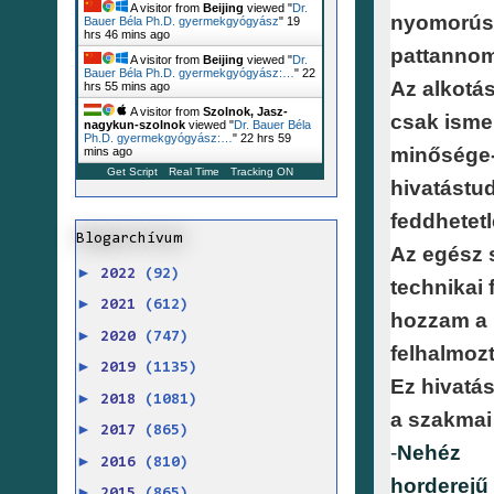
A visitor from
Beijing
viewed "
Dr.
nyomorúsá
Bauer Béla Ph.D. gyermekgyógyász
"
19
hrs 46 mins ago
pattannom
A visitor from
Beijing
viewed "
Dr.
Bauer Béla Ph.D. gyermekgyógyász:…
"
22
Az alkotá
hrs 55 mins ago
A visitor from
Szolnok, Jasz-
csak ismer
nagykun-szolnok
viewed "
Dr. Bauer Béla
Ph.D. gyermekgyógyász:…
"
22 hrs 59
minősége-
mins ago
Get Script
Real Time
Tracking ON
hivatástu
feddhetetl
Blogarchívum
Az egész 
►
2022
(92)
technikai 
►
2021
(612)
hozzam a 
►
2020
(747)
felhalmoz
►
2019
(1135)
Ez hivatá
►
2018
(1081)
a szakmai
►
2017
(865)
-
Nehéz 
►
2016
(810)
horderejű
►