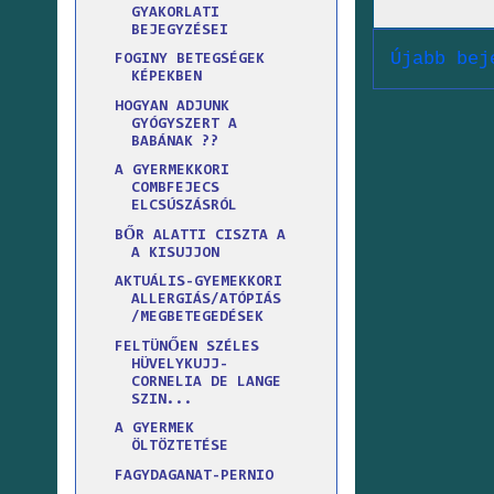
GYAKORLATI
BEJEGYZÉSEI
Újabb bej
FOGINY BETEGSÉGEK
KÉPEKBEN
HOGYAN ADJUNK
GYÓGYSZERT A
BABÁNAK ??
A GYERMEKKORI
COMBFEJECS
ELCSÚSZÁSRÓL
BŐR ALATTI CISZTA A
A KISUJJON
AKTUÁLIS-GYEMEKKORI
ALLERGIÁS/ATÓPIÁS
/MEGBETEGEDÉSEK
FELTÜNŐEN SZÉLES
HÜVELYKUJJ-
CORNELIA DE LANGE
SZIN...
A GYERMEK
ÖLTÖZTETÉSE
FAGYDAGANAT-PERNIO