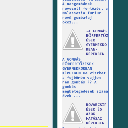
A napgombának
nevezett fertőzést a
Malassezia furfur
nevű gombafaj
okoz...
-A GOMBÁS
BŐRFERTŐZ
ÉSEK
GYERMEKKO
RBAN-
KÉPEKBEN
A GOMBÁS
BŐRFERTŐZÉSEK
GYERMEKKORBAN
KÉPEKBEN De viszket
a fejbőröm vajjon
nem gombás ?? A
gombás
megbetegedések száma
évek ...
ROVARCSIP
ÉSEK ÉS
AZOK
HATÁSAI
KÉPEKBEN