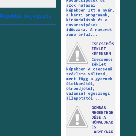
Rovarcsípések és
azok hatásai
képekben Itt a nyár,
a kerti programok,
Régebbi bejegyzés
kirándulások és a
rovarcsípések
időszaka. A rovarok
zöme ártal...
CSECSEMŐS
ZÉKLET
KÉPEKBEN
Csecsemős
zéklet
képekben A csecsemő
széklete változó,
mert függ a gyermek
életkorától,
étrendjétől,
valamint egészségi
állapotától ...
GOMBÁS
MEGBETEGE
DÉSE A
HÓNALJNAK
ÉS
LÁGYÉKNAK