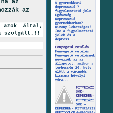
 ha az
A gyermekkori
depresszió 7
hozzák az
figyelmeztető jele
Egészség -
Depresszió
gyermekkorban?
 azok által,
Bizony lehetséges!
Íme a figyelmeztető
a szolgált.!!
jelek és a
depress...
Fenyegető vetélés
Fenyegető vetélés
Fenyegető vetélésnek
nevezzük az az
állapotot, amikor a
terhesség 20. hete
előtt a várandós
kismama hüvelyi
vérz...
PITYRIAZI
SOK-
KÉPEKBEN-
PITYRIÁZI
SOK –
KÉPEKBEN- PITYRIASIS
VERZICOLOR-NAPGOMBA-