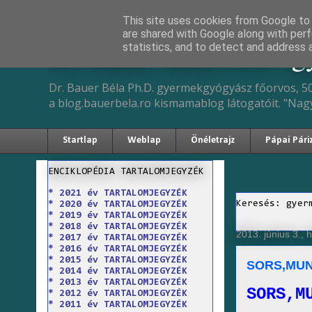
This site uses cookies from Google to d
are shared with Google along with perf
Dr. Bauer Béla Ph.D. 
statistics, and to detect and address 
Dr. Bauer Béla Ph.D. gyermekgyógyász főorvos, 50
a blog.bauerbela.ro kismamablog látogatóit. "Nag
Startlap
Weblap
Önéletrajz
Pápai Pári
ENCIKLOPÉDIA TARTALOMJEGYZÉK
* 2021 év TARTALOMJEGYZÉK
Keresés: gyer
* 2020 év TARTALOMJEGYZÉK
* 2019 év TARTALOMJEGYZÉK
* 2018 év TARTALOMJEGYZÉK
2013. június 3., h
* 2017 év TARTALOMJEGYZÉK
* 2016 év TARTALOMJEGYZÉK
* 2015 év TARTALOMJEGYZÉK
SORS,MU
* 2014 év TARTALOMJEGYZÉK
* 2013 év TARTALOMJEGYZÉK
SORS,M
* 2012 év TARTALOMJEGYZÉK
* 2011 év TARTALOMJEGYZÉK