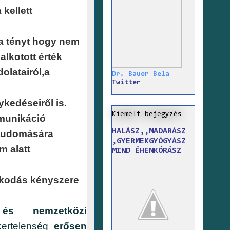
kellett
 a tényt hogy nem
alkotott érték
olatairól,a
Dr. Bauer Bela
Twitter
ykedéseiről is.
Kiemelt bejegyzés
munikáció
HALÁSZ,,MADARÁSZ
y tudomására
,GYERMEKGYÓGYÁSZ
m alatt
MIND ÉHENKÓRÁSZ
zkodás kényszere
és nemzetközi
kertelenség
erősen