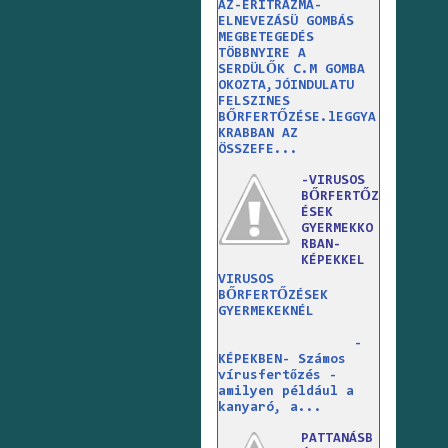
AZ-ERITRAZMA-
ELNEVEZÁSÜ GOMBÁS
MEGBETEGEDÉS
TÖBBNYIRE A
SERDÜLŐK C.M GOMBA
OKOZTA,JÓINDULATU
FELSZINES
BŐRFERTŐZÉSE.lEGGYA
KRABBAN AZ
ÖSSZEFE...
-VIRUSOS
BŐRFERTŐZ
ÉSEK
GYERMEKKO
RBAN-
KÉPEKKEL
VIRUSOS
BŐRFERTŐZÉSEK
GYERMEKEKNÉL
-
KÉPEKBEN- Számos
vírusfertőzés -
amilyen például a
kanyaró, a...
PATTANÁSB