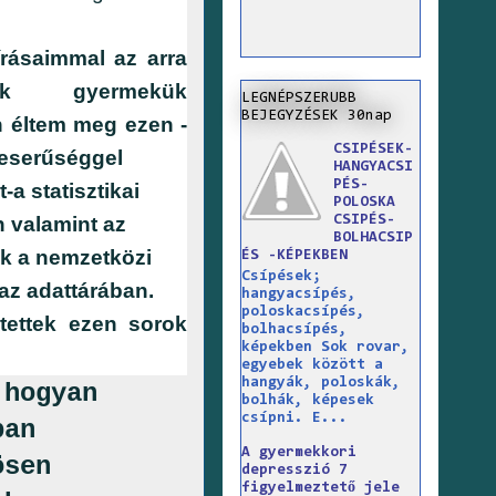
rásaimmal az arra
nak gyermekük
LEGNÉPSZERUBB
BEJEGYZÉSEK 30nap
 éltem meg ezen -
CSIPÉSEK-
keserűséggel
HANGYACSI
PÉS-
t-
a statisztikai
POLOSKA
CSIPÉS-
n valamint az
BOLHACSIP
k a nemzetközi
ÉS -KÉPEKBEN
Csípések;
az adattárában.
hangyacsípés,
poloskacsípés,
ztettek ezen sorok
bolhacsípés,
képekben Sok rovar,
egyebek között a
hangyák, poloskák,
 hogyan
bolhák, képesek
csípni. E...
ban
A gyermekkori
ösen
depresszió 7
figyelmeztető jele