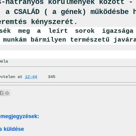
s-hátrányos körülmények között -
, a CSALÁD ( a gének) működésbe 
eremtés kényszerét.
ssék meg a leírt sorok igazsága
 munkám bármilyen természetű javár
Bela
évtelen
at
12:44
345
 megjegyzések:
s küldése