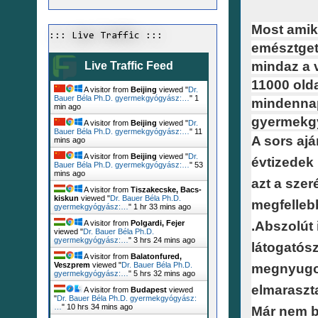
Most amik
::: Live Traffic :::
emésztget
mindaz a 
Live Traffic Feed
11000 olda
A visitor from
Beijing
viewed "
Dr.
Bauer Béla Ph.D. gyermekgyógyász:…
"
1
mindennap
min ago
gyermekgy
A visitor from
Beijing
viewed "
Dr.
Bauer Béla Ph.D. gyermekgyógyász:…
"
11
A sors ajá
mins ago
A visitor from
Beijing
viewed "
Dr.
évtizedek
Bauer Béla Ph.D. gyermekgyógyász:…
"
53
mins ago
azt a szer
A visitor from
Tiszakecske, Bacs-
kiskun
viewed "
Dr. Bauer Béla Ph.D.
megfelleb
gyermekgyógyász:…
"
1 hr 33 mins ago
.Abszolút 
A visitor from
Polgardi, Fejer
viewed "
Dr. Bauer Béla Ph.D.
gyermekgyógyász:…
"
3 hrs 24 mins ago
látogatós
A visitor from
Balatonfured,
Veszprem
viewed "
Dr. Bauer Béla Ph.D.
megnyugod
gyermekgyógyász:…
"
5 hrs 32 mins ago
elmaraszta
A visitor from
Budapest
viewed
"
Dr. Bauer Béla Ph.D. gyermekgyógyász:
…
"
10 hrs 34 mins ago
Már nem b