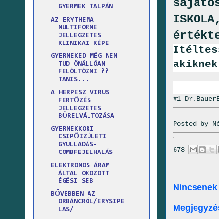
sajáto
GYERMEK TALPÁN
ISKOLA
AZ ERYTHEMA
MULTIFORME
értékt
JELLEGZETES
KLINIKAI KÉPE
Itélte
GYERMEKED MÉG NEM
akiknek
TUD ÖNÁLLÓAN
FELÖLTÖZNI ??
TANIS...
A HERPESZ VIRUS
#1 Dr.Bauer
FERTŐZÉS
JELLEGZETES
BŐRELVÁLTOZÁSA
Posted by
N
GYERMEKKORI
CSIPŐIZÜLETI
GYULLADÁS-
678
COMBFEJELHALÁS
ELEKTROMOS ÁRAM
ÁLTAL OKOZOTT
ÉGÉSI SEB
Nincsenek
BŐVEBBEN AZ
ORBÁNCRÓL/ERYSIPE
Megjegyzé
LAS/