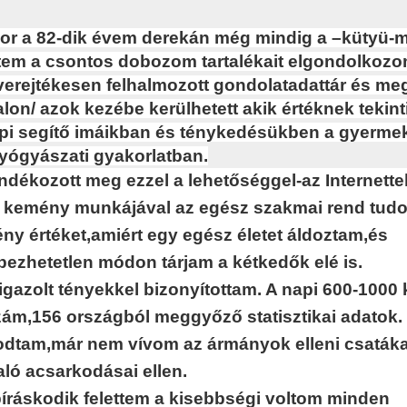
or a 82-dik évem derekán még mindig a –kütyü-m
em a csontos dobozom tartalékait elgondolkozo
verejtékesen felhalmozott gondolatadattár és
meg
lon/ azok kezébe kerülhetett akik értéknek tekint
i segítő imáikban és ténykedésükben a gyerme
ógyászati gyakorlatban.
ndékozott meg ezzel a lehetőséggel-az Internette
 kemény munkájával az egész szakmai rend tu
ény értéket,amiért egy egész életet áldoztam,és
bezhetetlen módon tárjam a kétkedők elé is.
igazolt tényekkel bizonyítottam. A napi 600-1000 
zám,156 országból meggyőző statisztikai adatok.
tam,már nem vívom az ármányok elleni csatáka
ló acsarkodásai ellen.
íráskodik felettem a kisebbségi voltom minden