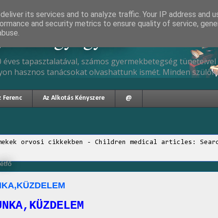
eliver its services and to analyze traffic. Your IP address and 
ormance and security metrics to ensure quality of service, gen
gyermekgyógyász
abuse.
 éves tapasztalatával, számos gyermekbetegség tüneteivel 
yon hasznos tanácsokat olvashattunk ismét. Minden szülőne
z Ferenc
Az Alkotás Kényszere
@
mekek orvosi cikkekben - Children medical articles: Sear
étfő
NKA,KÜZDELEM
UNKA,KÜZDELEM