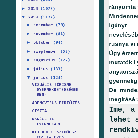
2015
(865)
rányomta 
►
2014
(1077)
Mindennem
▼
2013
(1127)
igényt
►
december
(79)
►
neveléséb
november
(81)
►
rusnya vi
október
(94)
►
szeptember
(52)
Úgy érzem
►
augusztus
(127)
mutatók il
►
július
(133)
anyaorszá
▼
június
(124)
gyermekgy
VIZUÁLIS KÓRISME
De mindez
GYERMEKBETEGSÉGEK
BEN-
megírásár
ADENOVIRUS FERTŐZÉS
Ime, a
CISZTA
lehet 
NAPÉGETTE
GYERMEKARC
rendkí
KITERJEDT SZEMÖLSZ
EGY T4 ÉVES