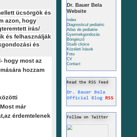
Dr. Bauer Bela
Website
ellett ücsörgök és
m azon, hogy
Index
Diagnosticul pediatric
teremtett írás/
Atlas de pediatrie
Gyermekgondozás
ik és felhasználják
Böngésző
kgondozási és
Studii clinice
Közéleti Írások
Foto
CV
l- hogy most az
Contact
domására hozzam
Read the RSS Feed
Dr. Bauer Bela
közötti
Official Blog
RSS
 Most már
t,az érdemtelenek
Follow on Twitter