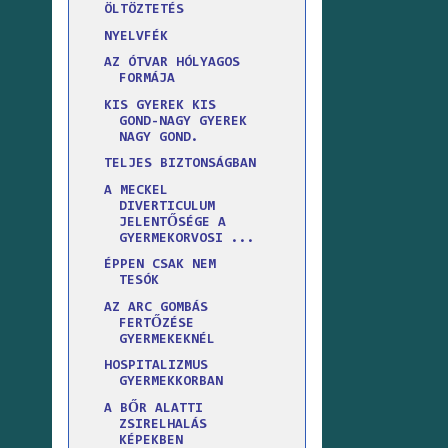
ÖLTÖZTETÉS
NYELVFÉK
AZ ÓTVAR HÓLYAGOS
FORMÁJA
KIS GYEREK KIS
GOND-NAGY GYEREK
NAGY GOND.
TELJES BIZTONSÁGBAN
A MECKEL
DIVERTICULUM
JELENTŐSÉGE A
GYERMEKORVOSI ...
ÉPPEN CSAK NEM
TESÓK
AZ ARC GOMBÁS
FERTŐZÉSE
GYERMEKEKNÉL
HOSPITALIZMUS
GYERMEKKORBAN
A BŐR ALATTI
ZSIRELHALÁS
KÉPEKBEN