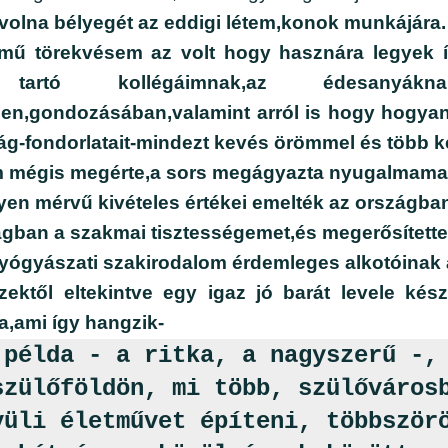
volna bélyegét az eddigi létem,konok munkájára.
ű törekvésem az volt hogy hasznára legyek í
 tartó kollégáimnak,az édesanyák
en,gondozásában,valamint arról is hogy hogyan
lág-fondorlatait-mindezt kevés örömmel és több 
 mégis megérte,a sors megágyazta nyugalmama
yen mérvű kivételes értékei emelték az országba
gban a szakmai tisztességemet,és megerősítette
ógyászati szakirodalom érdemleges alkotóinak 
ektől eltekintve egy igaz jó barát levele kés
a,ami így hangzik-
 példa - a ritka, a nagyszerű -,
szülőföldön, mi több, szülőváros
vüli életművet építeni, többször