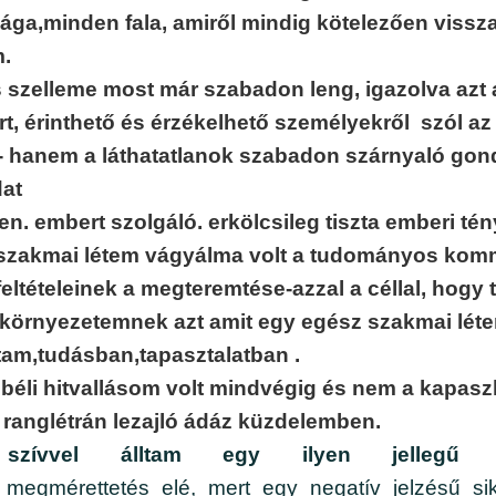
ga,minden fala, amiről mindig kötelezően vissza 
.
s szelleme most már szabadon leng, igazolva azt
t, érinthető és érzékelhető személyekről szól az 
 hanem a láthatatlanok szabadon szárnyaló gond
dat
en. embert szolgáló. erkölcsileg tiszta emberi tén
szakmai létem vágyálma volt a tudományos kom
feltételeinek a megteremtése-azzal a céllal, hog
környezetemnek azt amit egy egész szakmai léte
tam,tudásban,tapasztalatban .
sbéli hitvallásom volt mindvégig és nem a kapas
 ranglétrán lezajló ádáz küzdelemben.
szívvel álltam egy ilyen jellegű 
megmérettetés elé, mert egy negatív jelzésű si