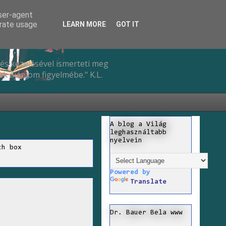
user-agent
erate usage
LEARN MORE
GOT IT
és kezelésével ismerteti meg
k ajánlom figyelmébe." K.L.
A blog a Világ
leghasználtabb
nyelvein
ch box
Powered by
Translate
Dr. Bauer Bela www