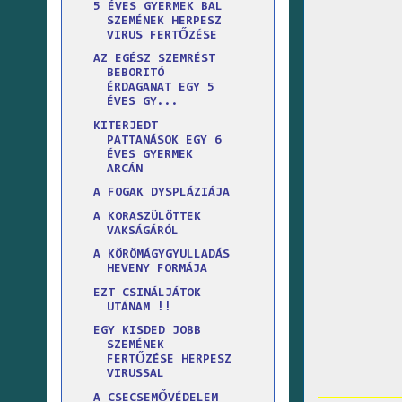
5 ÉVES GYERMEK BAL
SZEMÉNEK HERPESZ
VIRUS FERTŐZÉSE
AZ EGÉSZ SZEMRÉST
BEBORITÓ
ÉRDAGANAT EGY 5
ÉVES GY...
KITERJEDT
PATTANÁSOK EGY 6
ÉVES GYERMEK
ARCÁN
A FOGAK DYSPLÁZIÁJA
A KORASZÜLÖTTEK
VAKSÁGÁRÓL
A KÖRÖMÁGYGYULLADÁS
HEVENY FORMÁJA
EZT CSINÁLJÁTOK
UTÁNAM !!
EGY KISDED JOBB
SZEMÉNEK
FERTŐZÉSE HERPESZ
VIRUSSAL
A CSECSEMŐVÉDELEM