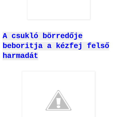
A csukló börredője
beboritja a kézfej felső
harmadát