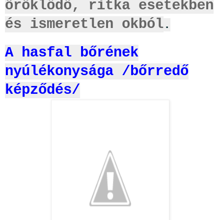
öröklődő, ritka esetekben
és ismeretlen okból
.
A hasfal bőrének
nyúlékonysága /bőrredő
képződés/