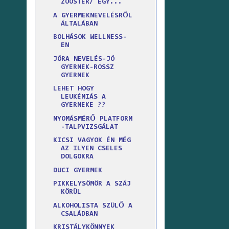
ZOOSTER/ EGY...
A GYERMEKNEVELÉSRŐL
ÁLTALÁBAN
BOLHÁSOK WELLNESS-
EN
JÓRA NEVELÉS-JÓ
GYERMEK-ROSSZ
GYERMEK
LEHET HOGY
LEUKÉMIÁS A
GYERMEKE ??
NYOMÁSMÉRŐ PLATFORM
-TALPVIZSGÁLAT
KICSI VAGYOK ÉN MÉG
AZ ILYEN CSELES
DOLGOKRA
DUCI GYERMEK
PIKKELYSÖMÖR A SZÁJ
KÖRÜL
ALKOHOLISTA SZÜLŐ A
CSALÁDBAN
KRISTÁLYKÖNNYEK