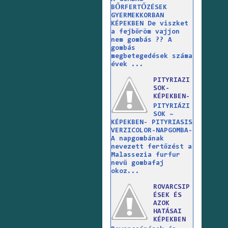
BŐRFERTŐZÉSEK
GYERMEKKORBAN
KÉPEKBEN De viszket
a fejbőröm vajjon
nem gombás ?? A
gombás
megbetegedések száma
évek ...
PITYRIAZI
SOK-
KÉPEKBEN-
PITYRIÁZI
SOK –
KÉPEKBEN- PITYRIASIS
VERZICOLOR-NAPGOMBA-
A napgombának
nevezett fertőzést a
Malassezia furfur
nevű gombafaj
okoz...
ROVARCSIP
ÉSEK ÉS
AZOK
HATÁSAI
KÉPEKBEN