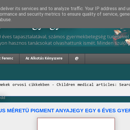
eliver its services and to analyze traffic. Your IP address and 
ormance and security metrics to ensure quality of service, gen
gyermekgyógyász
abuse.
 éves tapasztalatával, számos gyermekbetegség tüneteivel 
yon hasznos tanácsokat olvashattunk ismét. Minden szülőne
z Ferenc
Az Alkotás Kényszere
@
mekek orvosi cikkekben - Children medical articles: Sear
edd
US MÉRETÜ PIGMENT ANYAJEGY EGY 6 ÉVES GY