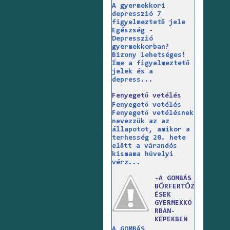
A gyermekkori
depresszió 7
figyelmeztető jele
Egészség -
Depresszió
gyermekkorban?
Bizony lehetséges!
Íme a figyelmeztető
jelek és a
depress...
Fenyegető vetélés
Fenyegető vetélés
Fenyegető vetélésnek
nevezzük az az
állapotot, amikor a
terhesség 20. hete
előtt a várandós
kismama hüvelyi
vérz...
-A GOMBÁS
BŐRFERTŐZ
ÉSEK
GYERMEKKO
RBAN-
KÉPEKBEN
A GOMBÁS