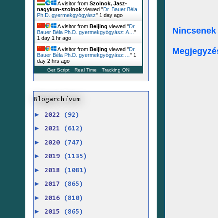
A visitor from
Szolnok, Jasz-
nagykun-szolnok
viewed "
Dr. Bauer Béla
Ph.D. gyermekgyógyász
"
1 day ago
A visitor from
Beijing
viewed "
Dr.
Nincsenek
Bauer Béla Ph.D. gyermekgyógyász: A…
"
1 day 1 hr ago
Megjegyzé
A visitor from
Beijing
viewed "
Dr.
Bauer Béla Ph.D. gyermekgyógyász:…
"
1
day 2 hrs ago
Get Script
Real Time
Tracking ON
Blogarchívum
►
2022
(92)
►
2021
(612)
►
2020
(747)
►
2019
(1135)
►
2018
(1081)
►
2017
(865)
►
2016
(810)
►
2015
(865)