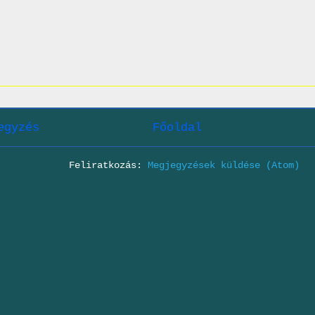
egyzés
Főoldal
Feliratkozás:
Megjegyzések küldése (Atom)