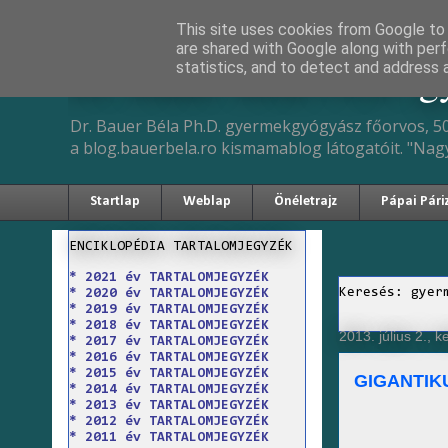
This site uses cookies from Google to d
are shared with Google along with perf
Dr. Bauer Béla Ph.D. 
statistics, and to detect and address 
Dr. Bauer Béla Ph.D. gyermekgyógyász főorvos, 50
a blog.bauerbela.ro kismamablog látogatóit. "Nag
Startlap
Weblap
Önéletrajz
Pápai Pári
ENCIKLOPÉDIA TARTALOMJEGYZÉK
* 2021 év TARTALOMJEGYZÉK
Keresés: gyer
* 2020 év TARTALOMJEGYZÉK
* 2019 év TARTALOMJEGYZÉK
* 2018 év TARTALOMJEGYZÉK
2013. július 2., k
* 2017 év TARTALOMJEGYZÉK
* 2016 év TARTALOMJEGYZÉK
* 2015 év TARTALOMJEGYZÉK
GIGANTIK
* 2014 év TARTALOMJEGYZÉK
* 2013 év TARTALOMJEGYZÉK
* 2012 év TARTALOMJEGYZÉK
* 2011 év TARTALOMJEGYZÉK