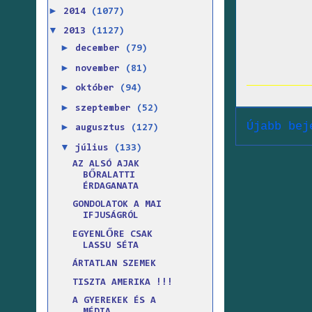
►
2014
(1077)
▼
2013
(1127)
►
december
(79)
►
november
(81)
►
október
(94)
►
szeptember
(52)
Újabb bej
►
augusztus
(127)
▼
július
(133)
AZ ALSÓ AJAK
BŐRALATTI
ÉRDAGANATA
GONDOLATOK A MAI
IFJUSÁGRÓL
EGYENLŐRE CSAK
LASSU SÉTA
ÁRTATLAN SZEMEK
TISZTA AMERIKA !!!
A GYEREKEK ÉS A