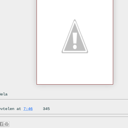
Bela
évtelen
at
7:46
345