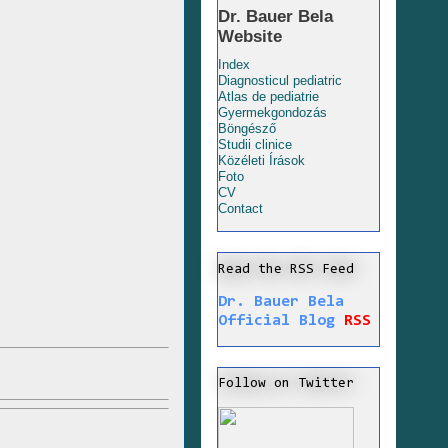
Dr. Bauer Bela
Website
Index
Diagnosticul pediatric
Atlas de pediatrie
Gyermekgondozás
Böngésző
Studii clinice
Közéleti Írások
Foto
CV
Contact
Read the RSS Feed
Dr. Bauer Bela
Official Blog
RSS
Follow on Twitter