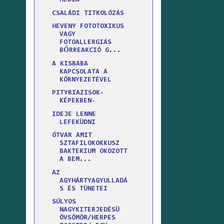
MÉDIA
CSALÁDI TITKOLÓZÁS
HEVENY FOTOTOXIKUS
VAGY
FOTOALLERGIÁS
BŐRREAKCIÓ G...
A KISBABA
KAPCSOLATA A
KÖRNYEZETÉVEL
PITYRIAZISOK-
KÉPEKBEN-
IDEJE LENNE
LEFEKÜDNI
ÓTVAR AMIT
SZTAFILOKOKKUSZ
BAKTERIUM OKOZOTT
A BEM...
AZ
AGYHÁRTYAGYULLADÁ
S ÉS TÜNETEI
SÚLYOS
NAGYKITERJEDÉSÜ
ÖVSÖMÖR/HERPES