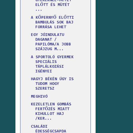
GYEREKNÉL-MŰTÉT
ELŐTT ÉS MÜTÉT
...
A KŐPERNYŐ ELŐTTI
BAMBULÁS SOK BAJ
FORRÁSA LEHET
EGY JÓINDULATU
DAGANAT /
PAPILÓMA/A JOBB
SZÁJZUG M...
A SPORTOLÓ GYERMEK
SPECIÁLIS
TÁPLÁLKOZÁSI
IGÉNYEI
HAGYJ BÉKÉN ÚGY IS
TUDOM HOGY
SZERETSZ
MEGHIVÓ
KEZELETLEN GOMBÁS
FERTŐZÉS MIATT
KIHULLOT HAJ
/KER...
CSALÁDI
ÉDESSÉGCSAPDA