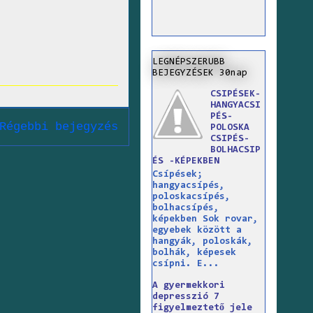
LEGNÉPSZERUBB
BEJEGYZÉSEK 30nap
CSIPÉSEK-
HANGYACSI
PÉS-
Régebbi bejegyzés
POLOSKA
CSIPÉS-
BOLHACSIP
ÉS -KÉPEKBEN
Csípések;
hangyacsípés,
poloskacsípés,
bolhacsípés,
képekben Sok rovar,
egyebek között a
hangyák, poloskák,
bolhák, képesek
csípni. E...
A gyermekkori
depresszió 7
figyelmeztető jele