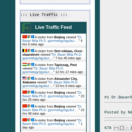
::: Live Traffic :::
Live Traffic Feed
A visitor from
Beijing
viewed "
Dr.
Bauer Béla Ph.D. gyermekgyógyász:…
"
6
hrs 5 mins ago
A visitor from
Sint-niklaas, Oost-
vlaanderen
viewed "
Dr. Bauer Béla Ph.D.
gyermekgyógyász:…
"
7 hrs 40 mins ago
A visitor from
Tapiosag, Pest
viewed "
Dr. Bauer Béla Ph.D.
gyermekgyógyász:…
"
12 hrs 18 mins ago
A visitor from
Alexander City,
Alabama
viewed "
Dr. Bauer Béla Ph.D.
gyermekgyógyász:…
"
13 hrs 6 mins ago
A visitor from
Beijing
viewed "
Dr.
Bauer Béla Ph.D. gyermekgyógyász:…
"
23
#1 Dr.Bauer
hrs 26 mins ago
A visitor from
Beijing
viewed "
Dr.
Bauer Béla Ph.D. gyermekgyógyász:…
"
23
Posted by
N
hrs 48 mins ago
A visitor from
Beijing
viewed "
Dr.
Bauer Béla Ph.D. gyermekgyógyász:…
"
1
678
day ago