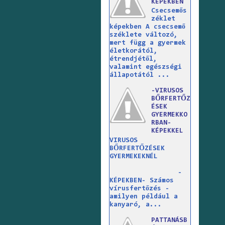
KÉPEKBEN
Csecsemős
zéklet
képekben A csecsemő
széklete változó,
mert függ a gyermek
életkorától,
étrendjétől,
valamint egészségi
állapotától ...
-VIRUSOS
BŐRFERTŐZ
ÉSEK
GYERMEKKO
RBAN-
KÉPEKKEL
VIRUSOS
BŐRFERTŐZÉSEK
GYERMEKEKNÉL
-
KÉPEKBEN- Számos
vírusfertőzés -
amilyen például a
kanyaró, a...
PATTANÁSB