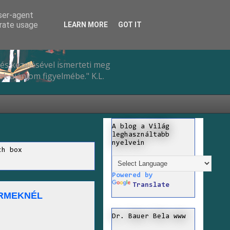
user-agent
erate usage
LEARN MORE
GOT IT
és kezelésével ismerteti meg
k ajánlom figyelmébe." K.L.
A blog a Világ
leghasználtabb
nyelvein
ch box
Powered by
Translate
ERMEKNÉL
Dr. Bauer Bela www