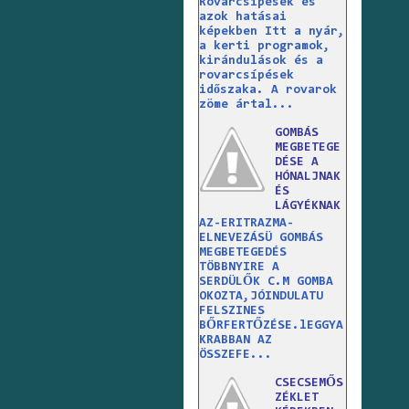
Rovarcsípések és
azok hatásai
képekben Itt a nyár,
a kerti programok,
kirándulások és a
rovarcsípések
időszaka. A rovarok
zöme ártal...
GOMBÁS
MEGBETEGE
DÉSE A
HÓNALJNAK
ÉS
LÁGYÉKNAK
AZ-ERITRAZMA-
ELNEVEZÁSÜ GOMBÁS
MEGBETEGEDÉS
TÖBBNYIRE A
SERDÜLŐK C.M GOMBA
OKOZTA,JÓINDULATU
FELSZINES
BŐRFERTŐZÉSE.lEGGYA
KRABBAN AZ
ÖSSZEFE...
CSECSEMŐS
ZÉKLET