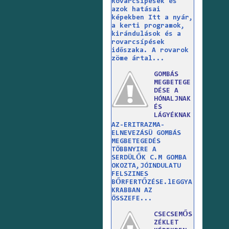
Rovarcsípések és
azok hatásai
képekben Itt a nyár,
a kerti programok,
kirándulások és a
rovarcsípések
időszaka. A rovarok
zöme ártal...
GOMBÁS
MEGBETEGE
DÉSE A
HÓNALJNAK
ÉS
LÁGYÉKNAK
AZ-ERITRAZMA-
ELNEVEZÁSÜ GOMBÁS
MEGBETEGEDÉS
TÖBBNYIRE A
SERDÜLŐK C.M GOMBA
OKOZTA,JÓINDULATU
FELSZINES
BŐRFERTŐZÉSE.lEGGYA
KRABBAN AZ
ÖSSZEFE...
CSECSEMŐS
ZÉKLET