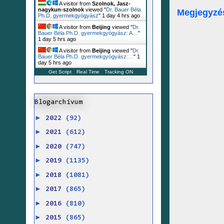
A visitor from
Szolnok, Jasz-
nagykun-szolnok
viewed "
Dr. Bauer Béla
Megjegyzé
Ph.D. gyermekgyógyász
"
1 day 4 hrs ago
A visitor from
Beijing
viewed "
Dr.
Bauer Béla Ph.D. gyermekgyógyász: A…
"
1 day 5 hrs ago
A visitor from
Beijing
viewed "
Dr.
Bauer Béla Ph.D. gyermekgyógyász:…
"
1
day 5 hrs ago
Get Script
Real Time
Tracking ON
Blogarchívum
►
2022
(92)
►
2021
(612)
►
2020
(747)
►
2019
(1135)
►
2018
(1081)
►
2017
(865)
►
2016
(810)
►
2015
(865)