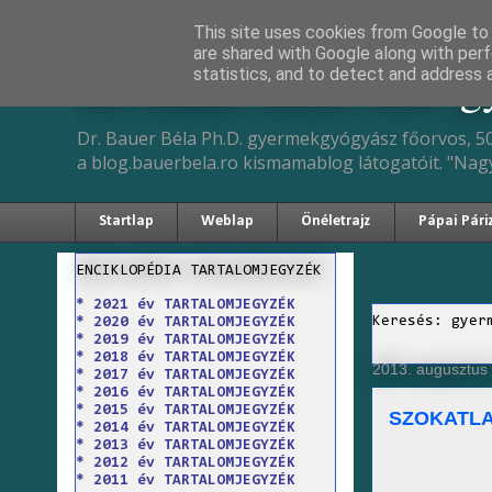
This site uses cookies from Google to d
are shared with Google along with perf
Dr. Bauer Béla Ph.D. 
statistics, and to detect and address 
Dr. Bauer Béla Ph.D. gyermekgyógyász főorvos, 50
a blog.bauerbela.ro kismamablog látogatóit. "Nag
Startlap
Weblap
Önéletrajz
Pápai Pári
ENCIKLOPÉDIA TARTALOMJEGYZÉK
* 2021 év TARTALOMJEGYZÉK
Keresés: gyer
* 2020 év TARTALOMJEGYZÉK
* 2019 év TARTALOMJEGYZÉK
* 2018 év TARTALOMJEGYZÉK
2013. augusztus 
* 2017 év TARTALOMJEGYZÉK
* 2016 év TARTALOMJEGYZÉK
* 2015 év TARTALOMJEGYZÉK
SZOKATL
* 2014 év TARTALOMJEGYZÉK
* 2013 év TARTALOMJEGYZÉK
* 2012 év TARTALOMJEGYZÉK
* 2011 év TARTALOMJEGYZÉK