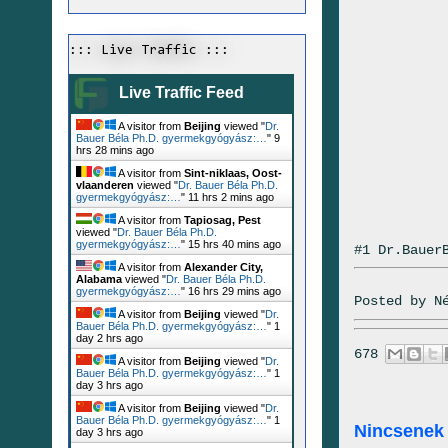
::: Live Traffic :::
Live Traffic Feed
A visitor from
Beijing
viewed "
Dr.
Bauer Béla Ph.D. gyermekgyógyász:…
"
9
hrs 28 mins ago
A visitor from
Sint-niklaas, Oost-
vlaanderen
viewed "
Dr. Bauer Béla Ph.D.
gyermekgyógyász:…
"
11 hrs 2 mins ago
A visitor from
Tapiosag, Pest
viewed "
Dr. Bauer Béla Ph.D.
gyermekgyógyász:…
"
15 hrs 40 mins ago
#1 Dr.Bauer
A visitor from
Alexander City,
Alabama
viewed "
Dr. Bauer Béla Ph.D.
gyermekgyógyász:…
"
16 hrs 29 mins ago
Posted by
N
A visitor from
Beijing
viewed "
Dr.
Bauer Béla Ph.D. gyermekgyógyász:…
"
1
day 2 hrs ago
678
A visitor from
Beijing
viewed "
Dr.
Bauer Béla Ph.D. gyermekgyógyász:…
"
1
day 3 hrs ago
A visitor from
Beijing
viewed "
Dr.
Bauer Béla Ph.D. gyermekgyógyász:…
"
1
Nincsenek
day 3 hrs ago