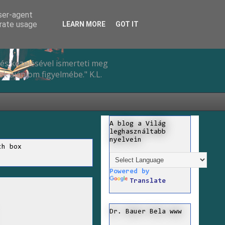
user-agent
erate usage
LEARN MORE
GOT IT
és kezelésével ismerteti meg
k ajánlom figyelmébe." K.L.
A blog a Világ
leghasználtabb
nyelvein
ch box
Powered by
Translate
Dr. Bauer Bela www