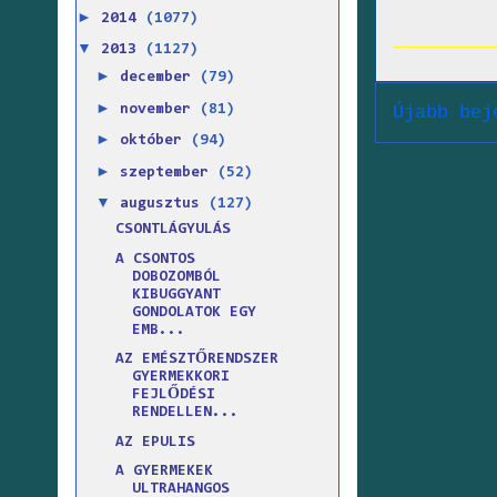
►
2014
(1077)
▼
2013
(1127)
►
december
(79)
►
november
(81)
Újabb bej
►
október
(94)
►
szeptember
(52)
▼
augusztus
(127)
CSONTLÁGYULÁS
A CSONTOS
DOBOZOMBÓL
KIBUGGYANT
GONDOLATOK EGY
EMB...
AZ EMÉSZTŐRENDSZER
GYERMEKKORI
FEJLŐDÉSI
RENDELLEN...
AZ EPULIS
A GYERMEKEK
ULTRAHANGOS