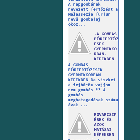
A napgombának
nevezett fertőzést a
Malassezia furfur
nevű gombafaj
okoz...
-A GOMBÁS
BŐRFERTŐZ
ÉSEK
GYERMEKKO
RBAN-
KÉPEKBEN
A GOMBÁS
BŐRFERTŐZÉSEK
GYERMEKKORBAN
KÉPEKBEN De viszket
a fejbőröm vajjon
nem gombás ?? A
gombás
megbetegedések száma
évek ...
ROVARCSIP
ÉSEK ÉS
AZOK
HATÁSAI
KÉPEKBEN