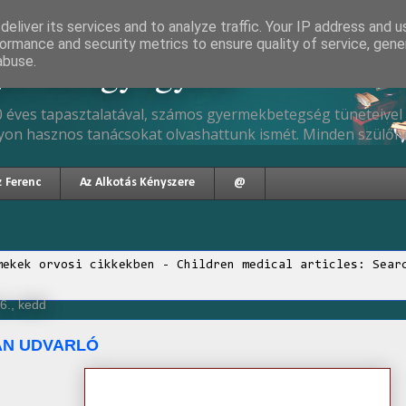
eliver its services and to analyze traffic. Your IP address and 
ormance and security metrics to ensure quality of service, gen
gyermekgyógyász
abuse.
 éves tapasztalatával, számos gyermekbetegség tüneteivel 
yon hasznos tanácsokat olvashattunk ismét. Minden szülőne
z Ferenc
Az Alkotás Kényszere
@
mekek orvosi cikkekben - Children medical articles: Sear
6., kedd
AN UDVARLÓ