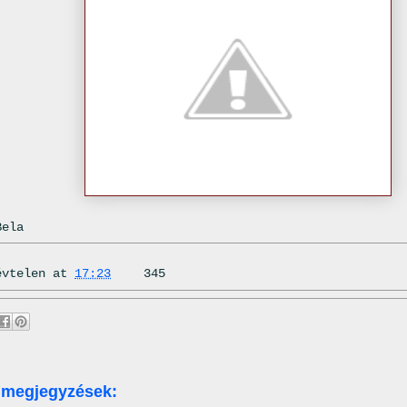
Bela
évtelen
at
17:23
345
 megjegyzések: