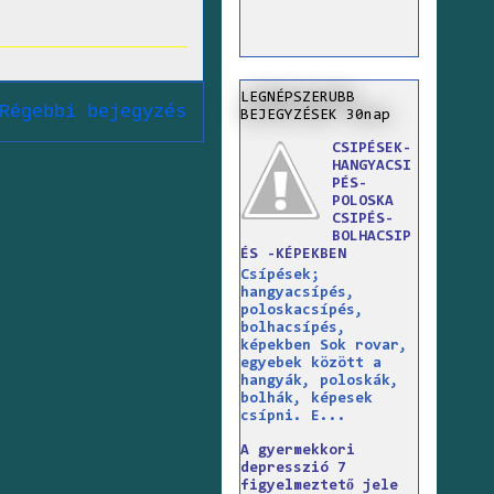
LEGNÉPSZERUBB
Régebbi bejegyzés
BEJEGYZÉSEK 30nap
CSIPÉSEK-
HANGYACSI
PÉS-
POLOSKA
CSIPÉS-
BOLHACSIP
ÉS -KÉPEKBEN
Csípések;
hangyacsípés,
poloskacsípés,
bolhacsípés,
képekben Sok rovar,
egyebek között a
hangyák, poloskák,
bolhák, képesek
csípni. E...
A gyermekkori
depresszió 7
figyelmeztető jele