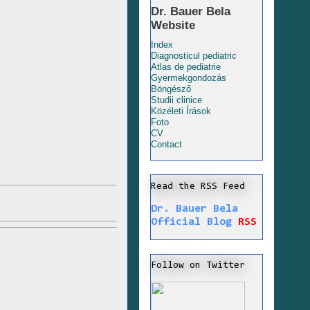
Dr. Bauer Bela
Website
Index
Diagnosticul pediatric
Atlas de pediatrie
Gyermekgondozás
Böngésző
Studii clinice
Közéleti Írások
Foto
CV
Contact
Read the RSS Feed
Dr. Bauer Bela
Official Blog
RSS
Follow on Twitter