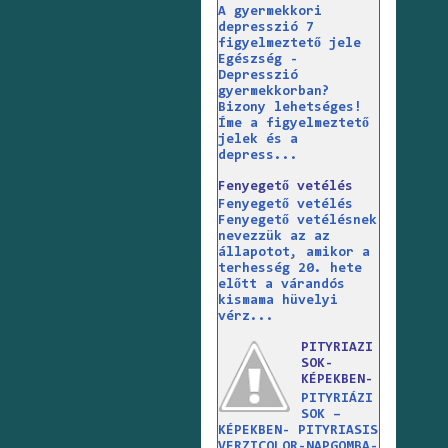
A gyermekkori
depresszió 7
figyelmeztető jele
Egészség -
Depresszió
gyermekkorban?
Bizony lehetséges!
Íme a figyelmeztető
jelek és a
depress...
Fenyegető vetélés
Fenyegető vetélés
Fenyegető vetélésnek
nevezzük az az
állapotot, amikor a
terhesség 20. hete
előtt a várandós
kismama hüvelyi
vérz...
PITYRIAZI
SOK-
KÉPEKBEN-
PITYRIÁZI
SOK –
KÉPEKBEN- PITYRIASIS
VERZICOLOR-NAPGOMBA-