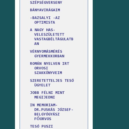
SZÉPSÉGVERSENY
BÁNYAVIRÁGAIM
-BAZSALYI -AZ
OPTIMISTA
A NAGY HAS-
VELESZÜLETETT
VASTAGBÉLTÁGULATB
AN
VÉRNYOMÁSMÉRÉS
GYERMEKKORBAN
ROMÁN NYELVEN IRT
ORVOSI
SZAKKÖNYVEIM
SZERETETTELJES TESÓ
ÜGYELET
JOBB FÉLNI MINT
MEGIJEDNI
IN MEMORIAM-
DR.PUSKÁS JÓZSEF-
BELGYÓGYÁSZ
FŐORVOS
TESÓ PUSZI