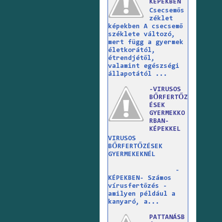
KÉPEKBEN
Csecsemős
zéklet
képekben A csecsemő
széklete változó,
mert függ a gyermek
életkorától,
étrendjétől,
valamint egészségi
állapotától ...
-VIRUSOS
BŐRFERTŐZ
ÉSEK
GYERMEKKO
RBAN-
KÉPEKKEL
VIRUSOS
BŐRFERTŐZÉSEK
GYERMEKEKNÉL
-
KÉPEKBEN- Számos
vírusfertőzés -
amilyen például a
kanyaró, a...
PATTANÁSB