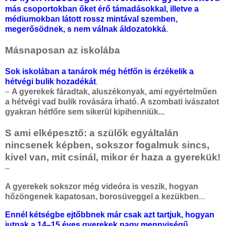
más csoportokban őket érő támadásokkal, illetve a
médiumokban látott rossz mintával szemben,
megerősödnek, s nem válnak áldozatokká
.
Másnaposan az iskolába
Sok iskolában a tanárok még hétfőn is érzékelik a
hétvégi bulik hozadékát
.
–
A gyerekek fáradtak, aluszékonyak, ami egyértelműen
a hétvégi vad bulik rovására írható. A szombati ivászatot
gyakran hétfőre sem sikerül kipihenniük...
S ami elképesztő: a szülők egyáltalán
nincsenek képben, sokszor fogalmuk sincs,
kivel van, mit csinál, mikor ér haza a gyerekük!
–
A gyerekek sokszor még videóra is veszik, hogyan
hőzöngenek kapatosan, borosüveggel a kezükben
...
Ennél kétségbe ejtőbbnek már csak azt tartjuk, hogyan
jutnak a 14–15 éves gyerekek nagy mennyiségű