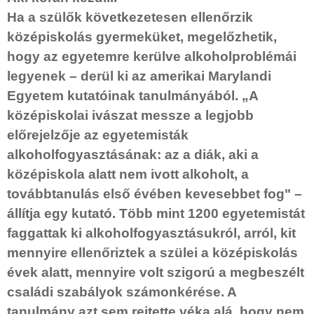
Ha a szülők következetesen ellenőrzik
középiskolás gyermeküket, megelőzhetik,
hogy az egyetemre kerülve alkoholproblémái
legyenek – derül ki az amerikai Marylandi
Egyetem kutatóinak tanulmányából. „A
középiskolai ivászat messze a legjobb
előrejelzője az egyetemisták
alkoholfogyasztásának: az a diák, aki a
középiskola alatt nem ivott alkoholt, a
továbbtanulás első évében kevesebbet fog" –
állítja egy kutató. Több mint 1200 egyetemistát
faggattak ki alkoholfogyasztásukról, arról, kit
mennyire ellenőriztek a szülei a középiskolás
évek alatt, mennyire volt
szigorú a megbeszélt
családi szabályok számonkérése. A
tanulmány azt sem rejtette véka alá, hogy nem