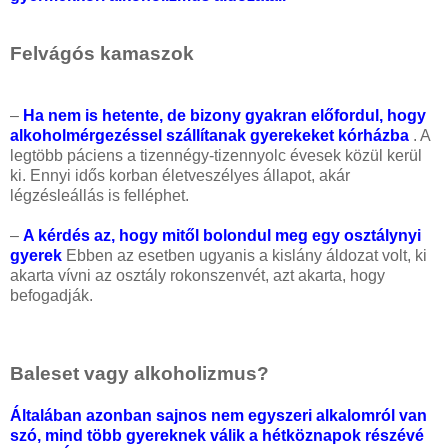
Felvágós kamaszok
–
Ha nem is hetente, de bizony gyakran előfordul, hogy
alkoholmérgezéssel szállítanak gyerekeket kórházba
. A
legtöbb páciens a tizennégy-tizennyolc évesek közül kerül
ki. Ennyi idős korban életveszélyes állapot, akár
légzésleállás is felléphet.
–
A kérdés az, hogy mitől bolondul meg egy osztálynyi
gyerek
Ebben az esetben ugyanis a kislány áldozat volt, ki
akarta vívni az osztály rokonszenvét, azt akarta, hogy
befogadják.
Baleset vagy alkoholizmus?
Általában azonban sajnos nem egyszeri alkalomról van
szó, mind több gyereknek válik a hétköznapok részévé