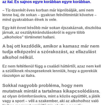
az ital. És sajnos egyre korábban egyre korábban.
– Tíz-tizenkét éves korban már kipróbálják, ami nem
lenne baj, de sokan – gyakran felnőttmintát követve –
mind gyakrabban élnek is vele
.
Egy-két évvel később már sokan éjszakáznak, diszkóba
járnak, az osztálykirándulásokról is egyre több
„alkoholos" történetet hallani
.
A baj ott kezdődik, amikor a kamasz már nem
tudja elképzelni a szórakozást, az ellazulást
alkohol nélkül.
Ez nem feltétlenül függ a családi háttértől, azaz nem kell
a szülőknek részegeseknek lenniük, hogy a gyerekük
rászokjon az italra.
Sokkal nagyobb probléma, hogy nem
mutatnak mintát a tartalmas kikapcsolódásra
,
az olyan örömforrásokra, mint a közös együttlét, a játék
vagy a sport – véli a szakember, aki az alkoholhoz való