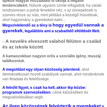
tipikus magyar hozzáállást is okolja a negatív
tendenciákért.
Nálunk ugyanis szinte elfogadott, ha valaki
rendszeresen a pohár fenekére néz, s az ünnepeknek is
szerves része az ivás, mint például a közelgő húsvétnak,
ahol hagyomány a gyerekeket itatni...
hogy egyedül vannak a
Megszivlelendő az a tény is
gyerekek
, legalábbis ami a szabadidő eltöltését illeti.
A nevelés elveszett valahol félúton a család
–
és az iskola között
.
A kamaszokban nagyon erős a szociális igény, muszáj
találkozniuk
.
A megoldást egy olyan közösség jelentené
, ahol
demokratikusan hozott szabályok vannak, ahol mindenkinek
van feladata és felelőssége.
A felnőtt figyel, s csak ha kell, akkor lép közbe:
programok szervezésében
, célok kitűzésében és
megvalósításában segít.
Az ilyen közösségek felvértezik a gyerekeket
a