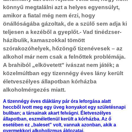
könnyű megtalálni azt a helyes egyensúlyt,
amikor a fiatal még nem érzi, hogy
önállóságába gázoltak, de a szülő sem adja ki
teljesen a kezéből a gyeplőt.- Vad tinédzser-
házibulik, kamaszokkal tömött
szórakozóhelyek, hőzöngő tizenévesek – az
alkohol már nem csak a felnőttek problémája.
A brahiból „elkövetett" ivászat nem játék; a
közelmúltban egy tizennégy éves lány került
életveszélyes állapotban kórházba
alkoholmérgezés miatt.
A tizennégy éves diáklány pár óra leforgása alatt
heccből ivott meg egy üveg konyakot egy születésnapi
buliban; a társainak akart felvágni. Életveszélyes
állapotban, eszméletlenül került a kórházba. Az ő
esetében ez „baleset" volt, vannak azonban, akik a
gyermekkori alkoholizmus áldozatai.